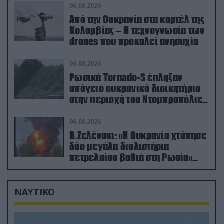
06.08.2026
Από την Ουκρανία στα καρτέλ της
Κολομβίας – Η τεχνογνωσία των
drones που προκαλεί ανησυχία
06.08.2026
Ρωσικά Tornado-S έπληξαν
υπόγειο ουκρανικό διοικητήριο
στην περιοχή του Ντομπροπόλιε
(βίντεο)
06.08.2026
Β.Ζελένσκι: «Η Ουκρανία χτύπησε
δύο μεγάλα διυλιστήρια
πετρελαίου βαθιά στη Ρωσία»
(βίντεο)
ΝΑΥΤΙΚΟ