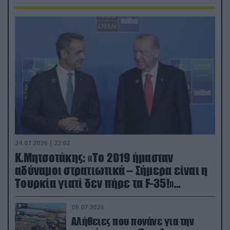
24.07.2026 | 22:02
Κ.Μητσοτάκης: «Το 2019 ήμασταν
αδύναμοι στρατιωτικά – Σήμερα είναι η
Τουρκία γιατί δεν πήρε τα F-35!»
(βίντεο)
09.07.2026
Αλήθειες που πονάνε για την