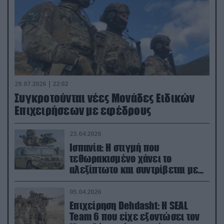
29.07.2026 | 22:02
Συγκροτούνται νέες Μονάδες Ειδικών
Επιχειρήσεων με εφέδρους
23.04.2026
Ισπανία: Η στιγμή που
τεθωρακισμένο χάνει το
αλεξίπτωτο και συντρίβεται με
ορμή στο έδαφος (βίντεο)
05.04.2026
Επιχείρηση Dehdasht: Η SEAL
Team 6 που είχε εξοντώσει τον