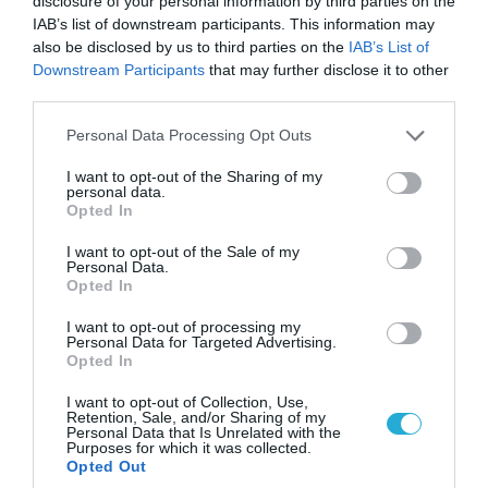
disclosure of your personal information by third parties on the
IAB’s list of downstream participants. This information may
06.08.2026 | 09:03
also be disclosed by us to third parties on the
IAB’s List of
«Οι εντελώς αθώοι»: Η ανάρτηση του Αρκά για
Downstream Participants
that may further disclose it to other
τα ζώα που χάθηκαν στις πυρκαγιές της
third parties.
Αττικής (φωτο)
Please note that this website/app uses one or more Google
Personal Data Processing Opt Outs
services and may gather and store information including but
not limited to your visit or usage behaviour. You may click to
I want to opt-out of the Sharing of my
personal data.
grant or deny consent to Google and its third-party tags to
Opted In
use your data for below specified purposes in below Google
consent section.
I want to opt-out of the Sale of my
Personal Data.
Opted In
I want to opt-out of processing my
Personal Data for Targeted Advertising.
Opted In
I want to opt-out of Collection, Use,
04.08.2026 | 15:02
Retention, Sale, and/or Sharing of my
Personal Data that Is Unrelated with the
Αυτή την ώρα το τελευταίο «αντίο» στον πρώην
Purposes for which it was collected.
υπουργό Ι.Βαρβιτσιώτη (φωτο)
Opted Out