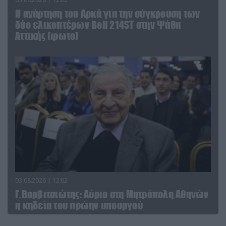
Η ανάρτηση του Αρκά για την σύγκρουση των
δύο ελικοπτέρων Bell 214ST στην Ψάθα
Αττικής (φωτο)
03.08.2026 | 12:02
Γ.Βαρβιτσιώτης: Aύριο στη Μητρόπολη Αθηνών
η κηδεία του πρώην υπουργού