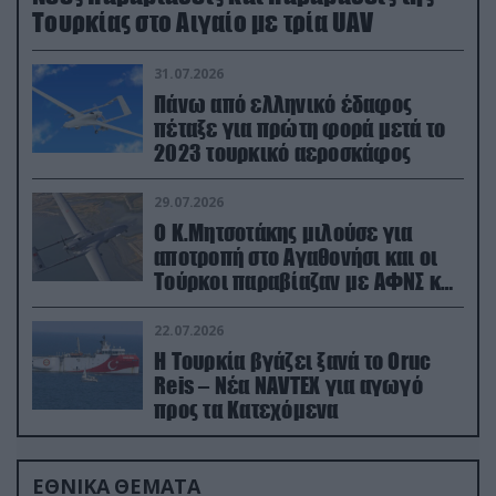
Τουρκίας στο Αιγαίο με τρία UAV
31.07.2026
Πάνω από ελληνικό έδαφος
πέταξε για πρώτη φορά μετά το
2023 τουρκικό αεροσκάφος
29.07.2026
Ο Κ.Μητσοτάκης μιλούσε για
αποτροπή στο Αγαθονήσι και οι
Τούρκοι παραβίαζαν με ΑΦΝΣ και
drone
22.07.2026
Η Τουρκία βγάζει ξανά το Oruc
Reis – Νέα NAVTEX για αγωγό
προς τα Κατεχόμενα
ΕΘΝΙΚΑ ΘΕΜΑΤΑ