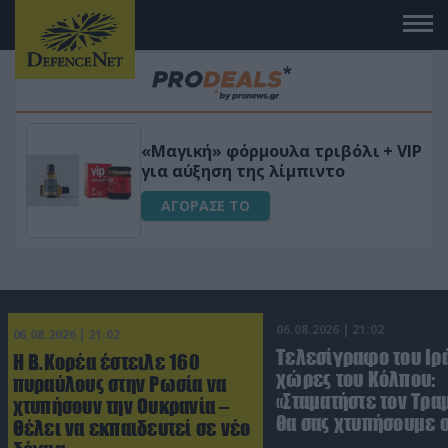
 το
«Μαγική» φόρμουλα τριβόλι + VIP
για αύξηση της λίμπιντο
ΑΓΟΡΑΣΕ ΤΟ
06.08.2026 | 21:02
06.08.2026 | 21:02
Τελεσίγραφο του Ιρά
Η Β.Κορέα έστειλε 160
χώρες του Κόλπου:
πυραύλους στην Ρωσία να
«Σταματήστε τον Τρα
χτυπήσουν την Ουκρανία –
θα σας χτυπήσουμε 
Θέλει να εκπαιδευτεί σε νέο