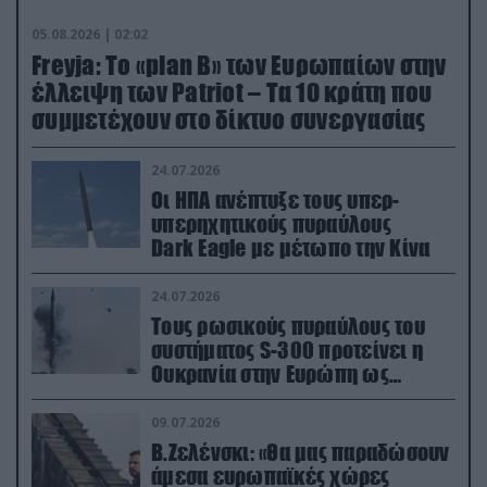
05.08.2026 | 02:02
Freyja: Το «plan Β» των Ευρωπαίων στην
έλλειψη των Patriot – Τα 10 κράτη που
συμμετέχουν στο δίκτυο συνεργασίας
24.07.2026
Οι ΗΠΑ ανέπτυξε τους υπερ-
υπερηχητικούς πυραύλους
Dark Eagle με μέτωπο την Κίνα
24.07.2026
Τους ρωσικούς πυραύλους του
συστήματος S-300 προτείνει η
Ουκρανία στην Ευρώπη ως
αντιβαλλιστικό σύστημα
09.07.2026
Β.Ζελένσκι: «Θα μας παραδώσουν
άμεσα ευρωπαϊκές χώρες