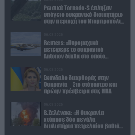
Ρωσικά Tornado-S έπληξαν
υπόγειο ουκρανικό διοικητήριο
στην περιοχή του Ντομπροπόλιε
(βίντεο)
06.08.2026
Reuters: «Πυρομαχικά
μετέφερε το ουκρανικό
Antonov δίπλα στο οποίο
βρέθηκε το drone στη Λειψία»
06.08.2026
Σκάνδαλο διαφθοράς στην
Ουκρανία – Στο στόχαστρο και
πρώην πρέσβειρα στις ΗΠΑ
06.08.2026
Β.Ζελένσκι: «Η Ουκρανία
χτύπησε δύο μεγάλα
διυλιστήρια πετρελαίου βαθιά
στη Ρωσία» (βίντεο)