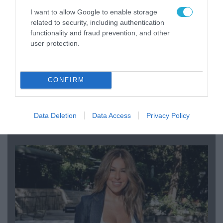
I want to allow Google to enable storage
related to security, including authentication
functionality and fraud prevention, and other
user protection.
CONFIRM
04.08.2026 | 12:02
O διευθυντής του OPEN προσπαθεί να τα
«μαζέψει» για τη δημοσιογράφο που γέλασε
Data Deletion
Data Access
Privacy Policy
σε ρεπορτάζ για τις φωτιές