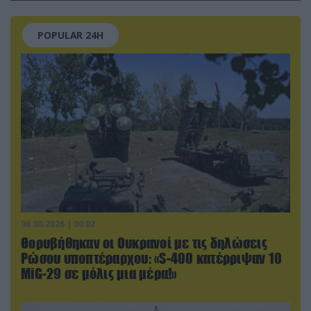
POPULAR 24H
06.08.2026 | 00:02
Θορυβήθηκαν οι Ουκρανοί με τις δηλώσεις
Ρώσου υποπτέραρχου: «S-400 κατέρριψαν 10
MiG-29 σε μόλις μια μέρα!»