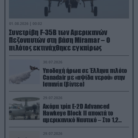
01.08.2026 | 00:02
Συνετρίβη F-35B των Αμερικανών
Πεζοναυτών στη βάση Miramar – Ο
πιλότος εκτινάχθηκε εγκαίρως
30.07.2026
Υποδοχή ήρωα σε Έλληνα πιλότο
Canadair με «αψίδα νερού» στην
Ισπανία (βίντεο)
29.07.2026
Ακόμα τρία E-2D Advanced
Hawkeye Block II αποκτά το
αμερικανικό Ναυτικό – Στο 1,2
δισ.δολάρια το κόστος
29.07.2026