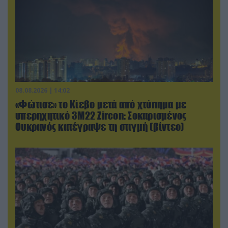
08.08.2026 | 14:02
«Φώτισε» το Κίεβο μετά από χτύπημα με
υπερηχητικό 3M22 Zircon: Σοκαρισμένος
Ουκρανός κατέγραψε τη στιγμή (βίντεο)