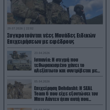
29.07.2026 | 22:02
Συγκροτούνται νέες Μονάδες Ειδικών
Επιχειρήσεων με εφέδρους
23.04.2026
Ισπανία: Η στιγμή που
τεθωρακισμένο χάνει το
αλεξίπτωτο και συντρίβεται με
ορμή στο έδαφος (βίντεο)
05.04.2026
Επιχείρηση Dehdasht: Η SEAL
Team 6 που είχε εξοντώσει τον
Μπιν Λάντεν ήταν αυτή που
διέσωσε τον πιλότο του F-15
15.02.2026