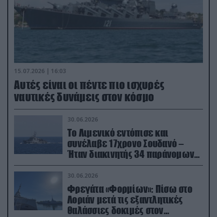
15.07.2026 | 16:03
Aυτές είναι οι πέντε πιο ισχυρές
ναυτικές δυνάμεις στον κόσμο
30.06.2026
Το Λιμενικό εντόπισε και
συνέλαβε 17χρονο Σουδανό –
Ήταν διακινητής 34 παράνομων
μεταναστών
30.06.2026
Φρεγάτα «Φορμίων»: Πίσω στο
Λοριάν μετά τις εξαντλητικές
θαλάσσιες δοκιμές στον