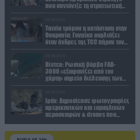
που συντόνιζε τη στρατιωτική
βοήθεια προς την Ουκρανία
08.08.2026
Ταινία τρόμου η κατάσταση στην
Ουκρανία: Γυναίκα ουρλιάζει
όταν άνδρες της TCC πήραν τον
σύντροφό της (βίντεο)
08.08.2026
Βίντεο: Ρωσική βόμβα FAB-
3000 «εξαφανίζει από τον
χάρτη» σημείο διέλευσης των
ουκρανικών δυνάμεων στην
Ζαπορίζια
08.08.2026
Ιράν: Δημοσίευσε φωτογραφίες
αμερικανικών και ισραηλινών
αεροσκαφών & drones που
καταρρίφθηκαν
POPULAR 24H