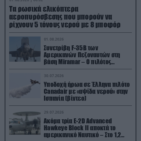
Τα ρωσικά ελικόπτερα
αεροπυρόσβεσης που μπορούν να
ρίχνουν 5 τόνους νερού με 8 μποφόρ
01.08.2026
Συνετρίβη F-35B των
Αμερικανών Πεζοναυτών στη
βάση Miramar – Ο πιλότος
εκτινάχθηκε εγκαίρως
30.07.2026
Υποδοχή ήρωα σε Έλληνα πιλότο
Canadair με «αψίδα νερού» στην
Ισπανία (βίντεο)
29.07.2026
Ακόμα τρία E-2D Advanced
Hawkeye Block II αποκτά το
αμερικανικό Ναυτικό – Στο 1,2