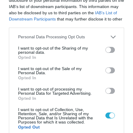
disclosure of your personal information by third parties on the
IAB’s list of downstream participants. This information may
also be disclosed by us to third parties on the
IAB’s List of
08.08.2026 | 09:02
Downstream Participants
that may further disclose it to other
third parties.
«Η απόλυτη τραγωδία»: Η «αιχμηρή» ανάρτηση
του Αρκά για τα τατουάζ (φωτο)
Please note that this website/app uses one or more Google
Personal Data Processing Opt Outs
services and may gather and store information including but
not limited to your visit or usage behaviour. You may click to
I want to opt-out of the Sharing of my
personal data.
grant or deny consent to Google and its third-party tags to
Opted In
use your data for below specified purposes in below Google
consent section.
I want to opt-out of the Sale of my
Personal Data.
Opted In
I want to opt-out of processing my
Personal Data for Targeted Advertising.
Opted In
I want to opt-out of Collection, Use,
Retention, Sale, and/or Sharing of my
Personal Data that Is Unrelated with the
07.08.2026 | 20:02
Purposes for which it was collected.
Ο Γιάννης Αλαφούζος «τέλειωσε» τον
Opted Out
Κωνσταντίνο Ζούλα από τον ΣΚΑΪ – Ο λόγος της