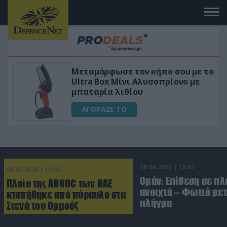
Μεταμόρφωσε τον κήπο σου με το
ό
Ultra Box Μίνι Αλυσοπρίονο με
μπαταρία λιθίου
ΑΓΟΡΑΣΕ ΤΟ
08.08.2026 | 18:02
08.08.2026 | 18:02
Ομάν: Επίθεση σε πλ
Πλοίο της ADNOC των ΗΑΕ
ανοιχτά – Φωτιά με
κτυπήθηκε από πύραυλο στα
πλήγμα
Στενά του Ορμούζ