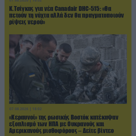
07.08.2026 | 16:02
Κ.Τσίγκας για νέα Canadair DHC-515: «Θα
πετούν τη νύχτα αλλά δεν θα πραγματοποιούν
ρίψεις νερού»
07.08.2026 | 18:02
«Κεραυνοί» της ρωσικής Βοστόκ κατέκαψαν
εξοπλισμό των ΗΠΑ με Ουκρανούς και
Αμερικανούς μισθοφόρους – Δείτε βίντεο