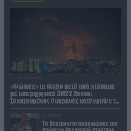
08.08.2026 | 14:02
«Φώτισε» το Κίεβο μετά από χτύπημα
με υπερηχητικό 3M22 Zircon:
Σοκαρισμένος Ουκρανός κατέγραψε τη
στιγμή (βίντεο)
08.08.2026
Το Πεντάγωνο απομάκρυνε τον
ανώτερο Αμερικανό στρατηγό