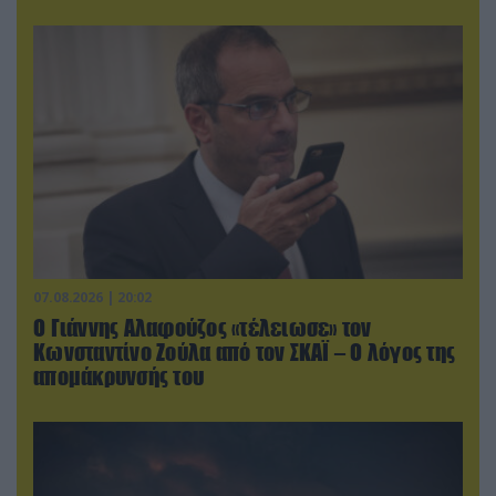
07.08.2026 | 20:02
Ο Γιάννης Αλαφούζος «τέλειωσε» τον
Κωνσταντίνο Ζούλα από τον ΣΚΑΪ – Ο λόγος της
απομάκρυνσής του