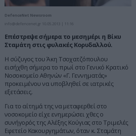
DefenceNet Newsroom
info@defencenet.gr
10.05.2013 | 11:16
Επέστρεψε σήμερα το μεσημέρι η Bίκυ
Σταμάτη στις φυλακές Κορυδαλλού.
Η σύζυγος του Άκη Τσοχατζόπουλου
εισήχθη σήμερα το πρωί στο Γενικό Κρατικό
Νοσοκομείο Αθηνών «Γ. Γεννηματάς»
προκειμένου να υποβληθεί σε ιατρικές
εξετάσεις.
Για το αίτημά της να μεταφερθεί στο
νοσοκομείο είχε ενημερώσει χθες ο
συνήγορός της Αλέξης Κούγιας στο Τριμελές
Εφετείο Κακουργημάτων, όταν κ. Σταμάτη