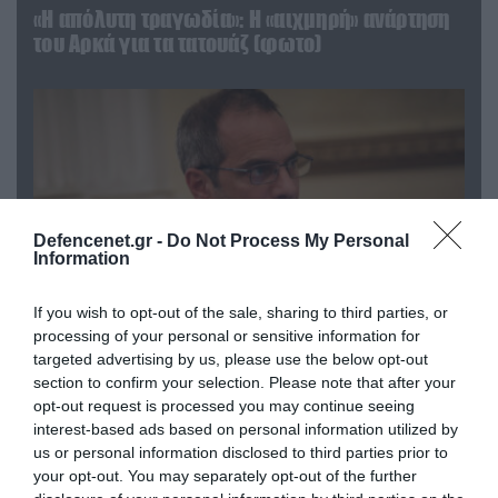
«Η απόλυτη τραγωδία»: Η «αιχμηρή» ανάρτηση
του Αρκά για τα τατουάζ (φωτο)
Defencenet.gr -
Do Not Process My Personal
Information
If you wish to opt-out of the sale, sharing to third parties, or
processing of your personal or sensitive information for
targeted advertising by us, please use the below opt-out
07.08.2026 | 20:02
section to confirm your selection. Please note that after your
Ο Γιάννης Αλαφούζος «τέλειωσε» τον
opt-out request is processed you may continue seeing
Κωνσταντίνο Ζούλα από τον ΣΚΑΪ – Ο λόγος της
interest-based ads based on personal information utilized by
απομάκρυνσής του
us or personal information disclosed to third parties prior to
your opt-out. You may separately opt-out of the further