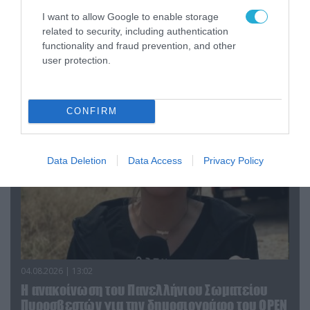
I want to allow Google to enable storage
related to security, including authentication
04.08.2026 | 15:02
functionality and fraud prevention, and other
Αυτή την ώρα το τελευταίο «αντίο» στον πρώην
user protection.
υπουργό Ι.Βαρβιτσιώτη (φωτο)
CONFIRM
Data Deletion
Data Access
Privacy Policy
04.08.2026 | 13:02
Η ανακοίνωση του Πανελλήνιου Σωματείου
Πυροσβεστών για την δημοσιογράφο του OPEN