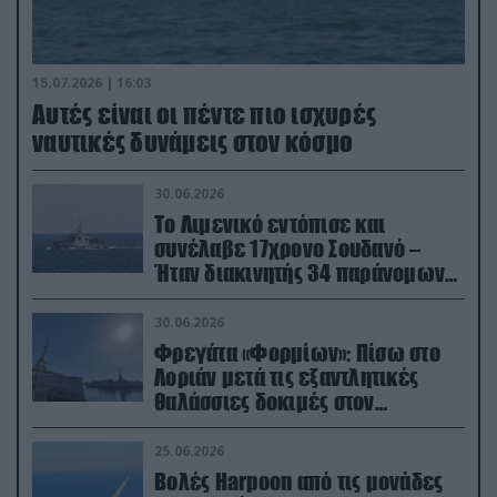
15.07.2026 | 16:03
Aυτές είναι οι πέντε πιο ισχυρές
ναυτικές δυνάμεις στον κόσμο
30.06.2026
Το Λιμενικό εντόπισε και
συνέλαβε 17χρονο Σουδανό –
Ήταν διακινητής 34 παράνομων
μεταναστών
30.06.2026
Φρεγάτα «Φορμίων»: Πίσω στο
Λοριάν μετά τις εξαντλητικές
θαλάσσιες δοκιμές στον
απαιτητικό Βισκαϊκό
25.06.2026
Βολές Harpoon από τις μονάδες