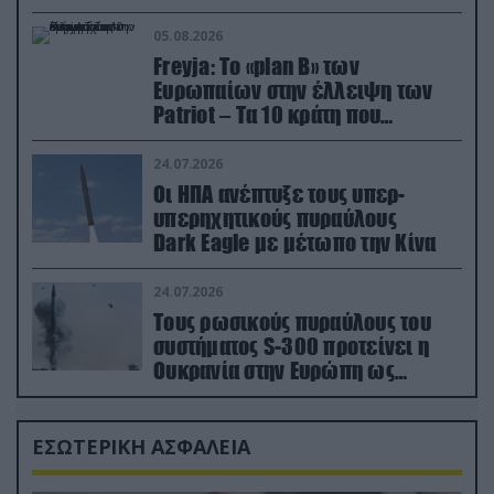
05.08.2026
Freyja: Το «plan Β» των
Ευρωπαίων στην έλλειψη των
Patriot – Τα 10 κράτη που
συμμετέχουν στο δίκτυο
συνεργασίας
24.07.2026
Οι ΗΠΑ ανέπτυξε τους υπερ-
υπερηχητικούς πυραύλους
Dark Eagle με μέτωπο την Κίνα
24.07.2026
Τους ρωσικούς πυραύλους του
συστήματος S-300 προτείνει η
Ουκρανία στην Ευρώπη ως
αντιβαλλιστικό σύστημα
ΕΣΩΤΕΡΙΚΗ ΑΣΦΑΛΕΙΑ