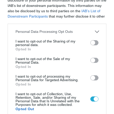
disclosure of your personal information by third parties on the
IAB’s list of downstream participants. This information may
also be disclosed by us to third parties on the
IAB’s List of
Downstream Participants
that may further disclose it to other
third parties.
Please note that this website/app uses one or more Google
Personal Data Processing Opt Outs
services and may gather and store information including but
not limited to your visit or usage behaviour. You may click to
I want to opt-out of the Sharing of my
personal data.
grant or deny consent to Google and its third-party tags to
Opted In
use your data for below specified purposes in below Google
consent section.
I want to opt-out of the Sale of my
06.08.2026 | 14:02
Personal Data.
«Επιχείρηση ελεύθερα πεζοδρόμια» στην
Opted In
Αθήνα: Απομακρύνθηκαν παράνομα
I want to opt-out of processing my
αντικείμενα από κοινόχρηστους χώρους
Personal Data for Targeted Advertising.
Opted In
I want to opt-out of Collection, Use,
Retention, Sale, and/or Sharing of my
Personal Data that Is Unrelated with the
Purposes for which it was collected.
Opted Out