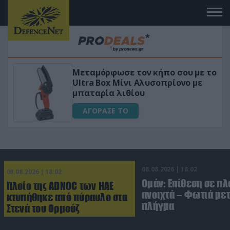
 με το
«Μαγική» φόρμουλα τριβόλι + VI
ο με
για αύξηση της λίμπιντο
ΑΓΟΡΑΣΕ ΤΟ
08.08.2026 | 18:02
08.08.2026 | 18:02
Ομάν: Επίθεση σε πλ
Πλοίο της ADNOC των ΗΑΕ
ανοιχτά – Φωτιά με
κτυπήθηκε από πύραυλο στα
πλήγμα
Στενά του Ορμούζ