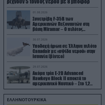
ρίχνουν 5 τόνους νερού με 8 μποφόρ
01.08.2026
Συνετρίβη F-35B των
Αμερικανών Πεζοναυτών στη
βάση Miramar – Ο πιλότος
εκτινάχθηκε εγκαίρως
30.07.2026
Υποδοχή ήρωα σε Έλληνα πιλότο
Canadair με «αψίδα νερού» στην
Ισπανία (βίντεο)
29.07.2026
Ακόμα τρία E-2D Advanced
Hawkeye Block II αποκτά το
αμερικανικό Ναυτικό – Στο 1,2
δισ.δολάρια το κόστος
ΕΛΛΗΝΟΤΟΥΡΚΙΚΑ