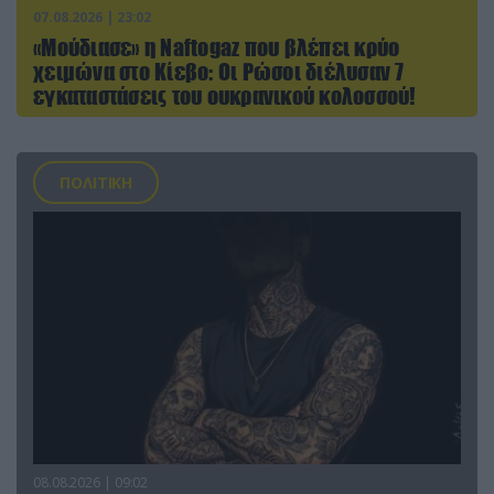
07.08.2026 | 23:02
«Μούδιασε» η Naftogaz που βλέπει κρύο
χειμώνα στο Κίεβο: Οι Ρώσοι διέλυσαν 7
εγκαταστάσεις του ουκρανικού κολοσσού!
ΠΟΛΙΤΙΚΗ
08.08.2026 | 09:02