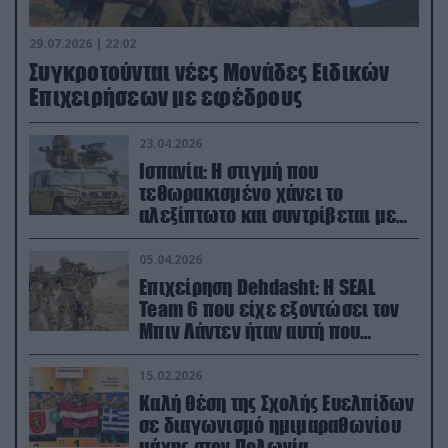
29.07.2026 | 22:02
Συγκροτούνται νέες Μονάδες Ειδικών
Επιχειρήσεων με εφέδρους
23.04.2026
Ισπανία: Η στιγμή που
τεθωρακισμένο χάνει το
αλεξίπτωτο και συντρίβεται με
ορμή στο έδαφος (βίντεο)
05.04.2026
Επιχείρηση Dehdasht: Η SEAL
Team 6 που είχε εξοντώσει τον
Μπιν Λάντεν ήταν αυτή που
διέσωσε τον πιλότο του F-15
15.02.2026
Καλή θέση της Σχολής Ευελπίδων
σε διαγωνισμό ημιμαραθωνίου
μάχης στον Πολωνία