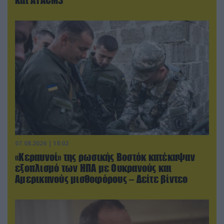
07.08.2026 | 18:02
«Κεραυνοί» της ρωσικής Βοστόκ κατέκαψαν
εξοπλισμό των ΗΠΑ με Ουκρανούς και
Αμερικανούς μισθοφόρους – Δείτε βίντεο