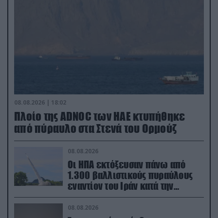
08.08.2026 | 18:02
Πλοίο της ADNOC των ΗΑΕ κτυπήθηκε
από πύραυλο στα Στενά του Ορμούζ
08.08.2026
Οι ΗΠΑ εκτόξευσαν πάνω από
1.300 βαλλιστικούς πυραύλους
εναντίον του Ιράν κατά την
διάρκεια του πολέμου
08.08.2026