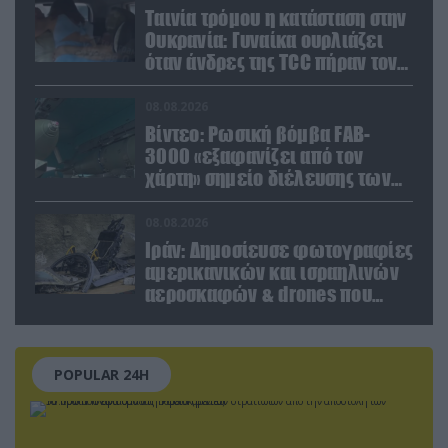
Ταινία τρόμου η κατάσταση στην
Ουκρανία: Γυναίκα ουρλιάζει
όταν άνδρες της TCC πήραν τον
σύντροφό της (βίντεο)
08.08.2026
Βίντεο: Ρωσική βόμβα FAB-
3000 «εξαφανίζει από τον
χάρτη» σημείο διέλευσης των
ουκρανικών δυνάμεων στην
Ζαπορίζια
08.08.2026
Ιράν: Δημοσίευσε φωτογραφίες
αμερικανικών και ισραηλινών
αεροσκαφών & drones που
καταρρίφθηκαν
POPULAR 24H