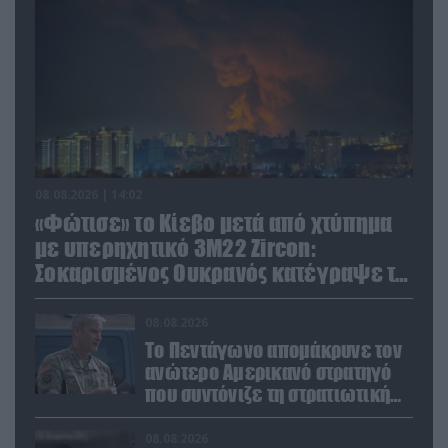
08.08.2026 | 14:02
«Φώτισε» το Κίεβο μετά από χτύπημα
με υπερηχητικό 3M22 Zircon:
Σοκαρισμένος Ουκρανός κατέγραψε τη
στιγμή (βίντεο)
08.08.2026
Το Πεντάγωνο απομάκρυνε τον
ανώτερο Αμερικανό στρατηγό
που συντόνιζε τη στρατιωτική
βοήθεια προς την Ουκρανία
08.08.2026