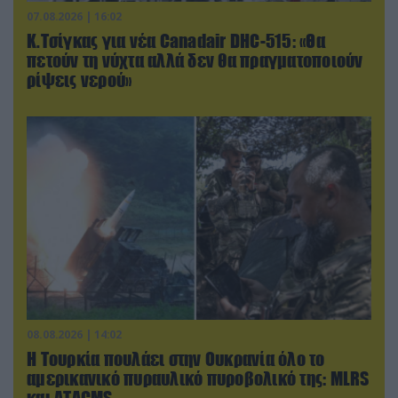
07.08.2026 | 16:02
Κ.Τσίγκας για νέα Canadair DHC-515: «Θα
πετούν τη νύχτα αλλά δεν θα πραγματοποιούν
ρίψεις νερού»
08.08.2026 | 14:02
Η Τουρκία πουλάει στην Ουκρανία όλο το
αμερικανικό πυραυλικό πυροβολικό της: MLRS
και ΑΤΑCMS