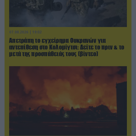
07.08.2026 | 19:02
Απετράπη το εγχείρημα Ουκρανών για
αντεπίθεση στο Κολομίγτσι: Δείτε το πριν & το
μετά της προσπάθειάς τους (βίντεο)