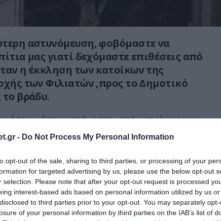
ύτερη αστυνόμευση, φοβόμαστε να
πίτια μας γιατί δεχόμαστε επιθέσεις από
ταν η έκκληση των κατοίκων της
οχής των Φιλιατών ,προς το Δημοτικό
 το βράδυ.
ριάσεων ήταν κατάμεστη, από κατοίκους και
ρέων του Δήμου, καθώς το πρώτο θέμα της
t.gr -
Do Not Process My Personal Information
ξης ήταν, «η ασφάλεια των πολιτών στο Δήμο
λλεπάλληλα κρούσματα ληστειών σε βάρος
to opt-out of the sale, sharing to third parties, or processing of your per
νων ,έχουν αναστατώσει τα 47 χωριά του
formation for targeted advertising by us, please use the below opt-out s
r selection. Please note that after your opt-out request is processed y
.
eing interest-based ads based on personal information utilized by us or
disclosed to third parties prior to your opt-out. You may separately opt-
αση, πήραν τον λόγο οι πολίτες, οι οποίοι
losure of your personal information by third parties on the IAB’s list of