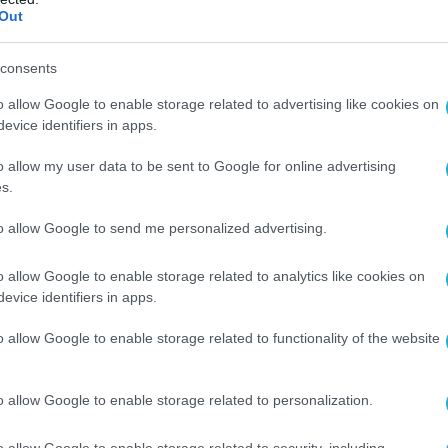
σκεται στα δικά μας σύνορα» προσθέτει.
Out
 είχαν προσκληθεί και παραβρέθηκαν ο
consents
ρωτίας Αντώνης Μπέζας και ο Αστυνομικός
ίαρχος Γεώργιος Λελοβίτης.
o allow Google to enable storage related to advertising like cookies on
evice identifiers in apps.
 δήλωση του προς το ΑΠΕ-ΜΠΕ, αναγνώρισε ότι
o allow my user data to be sent to Google for online advertising
ήματα σχετικά με την ασφάλεια των πολιτών
s.
ες περιοχές της Θεσπρωτίας, που έχει
όγω της γειτνίασης με την Αλβανία.
to allow Google to send me personalized advertising.
 ότι έχει ζητήσει ήδη, το ποσοστό των
o allow Google to enable storage related to analytics like cookies on
evice identifiers in apps.
 μετακινείται από την Θεσπρωτία προς τον
σε σχέση με άλλες περιοχές της Ελλάδας.
o allow Google to enable storage related to functionality of the website
ράμμισε ότι, «η αντιμετώπιση της
σης είναι βασική επιλογή και προτεραιότητα
o allow Google to enable storage related to personalization.
και του Υπουργείου Δημόσιας Τάξης, Σε αυτή
συμμετέχουν και δυνάμεις από την
o allow Google to enable storage related to security, including