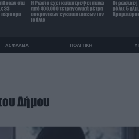
πλοίων στα
Η Ρωσία έχει καταστρέψει πάνω
Οι ρωσικές
ις 33
από 400.000 τετραγωνικά μέτρα
μόλις 5 χλμ
ο πέρασμα
ουκρανικών εγκαταστάσεων τον
Κραματόρσκ
Ιούλιο
ΑΣΦΑΛΕΙΑ
ΠΟΛΙΤΙΚΗ
Υ
 του Δήμου