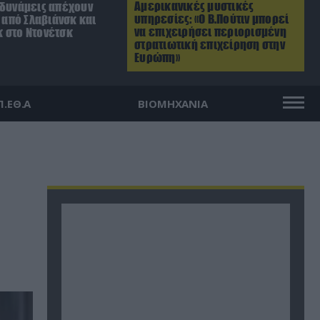
Αμερικανικές μυστικές
 δυνάμεις απέχουν
υπηρεσίες: «Ο Β.Πούτιν μπορεί
. από Σλαβιάνσκ και
να επιχειρήσει περιορισμένη
 στο Ντονέτσκ
στρατιωτική επιχείρηση στην
Ευρώπη»
Π.ΕΘ.Α
ΒΙΟΜΗΧΑΝΙΑ