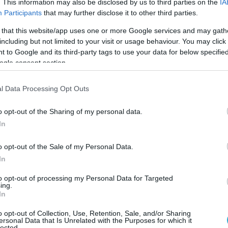
ια περιστατικά ληστειών από αλβανούς
. This information may also be disclosed by us to third parties on the
IA
Participants
that may further disclose it to other third parties.
άρος τους και τόνισαν πως ζουν ένα εφιάλτη
ς είπαν, κακοποιοί μπαίνουν στα σπίτια
 that this website/app uses one or more Google services and may gath
νουν, τους απειλούν με όπλα και τους
including but not limited to your visit or usage behaviour. You may click 
 to Google and its third-party tags to use your data for below specifi
σε κάποιες περιπτώσεις έπεσαν και θύματα
ogle consent section.
l Data Processing Opt Outs
μμή των Φιλιατών με την Αλβανία, εκτείνεται
λιομέτρων από την Μουργκάνα μέχρι την
o opt-out of the Sharing of my personal data.
λλά από τα χωριά του δήμου, βρίσκονται σε
In
ής από το έδαφος της γειτονικής χώρας,
o opt-out of the Sale of my Personal Data.
ΜΠΕ ο αντιδήμαρχος Παρασκευάς Βλάχος.
In
 η καθημερινότητα στα χωρία.
to opt-out of processing my Personal Data for Targeted
ις επιτυχίες της Δίωξης Ναρκωτικών, όμως
ing.
In
αι τρομοκρατημένοι. Η αστυνομική δύναμη που
α από την Θεσπρωτία για τον Έβρο, θα
o opt-out of Collection, Use, Retention, Sale, and/or Sharing
ersonal Data that Is Unrelated with the Purposes for which it
lected.