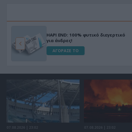
Μεταμόρφωσε τον κήπο σου με το
ό
Ultra Box Μίνι Αλυσοπρίονο με
μπαταρία λιθίου
ΑΓΟΡΑΣΕ ΤΟ
07.08.2026 | 23:02
07.08.2026 | 23:02