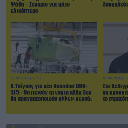
Ψάθα – Σενάριο για τρίτο
δυσκολεύο
ελικόπτερο
07.08.2026 | 16:02
07.08.2026 | 0
Κ.Τσίγκας για νέα Canadair DHC-
Στο Βελιγρ
515: «Θα πετούν τη νύχτα αλλά δεν
να αποσπά
θα πραγματοποιούν ρίψεις νερού»
το στρατό