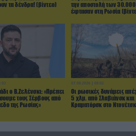
υν τα δένδρα! (βίντεο)
την αποστολή των 30.000
έφτασαν στη Ρωσία (βίντ
2:02
07.08.2026 | 08:02
άδι ο Β.Ζελένσκι: «Πρέπει
Οι ρωσικές δυνάμεις απέ
σουμε τους Σέρβους από
5 χλμ. από Σλαβιάνσκ και
πεδο της Ρωσίας»
Κραματόρσκ στο Ντονέτσκ