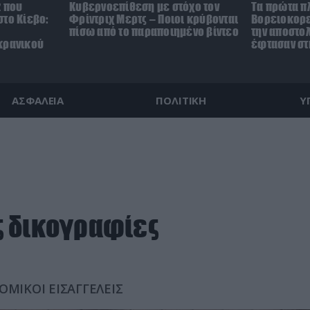
z που
Κυβερνοεπίθεση με στόχο τον
Τα πρώτα π
το Κίεβο:
Φρίντριχ Μερτς – Ποιοι κρύβονται
Βορειοκορε
πίσω από το παραποιημένο βίντεο
την αποστο
κρανικού
έφτασαν στ
ΑΣΦΑΛΕΙΑ
ΠΟΛΙΤΙΚΗ
Υ
ς δικογραφίες
ΟΜΙΚΟΙ ΕΙΣΑΓΓΕΛΕΙΣ