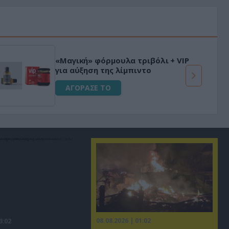
Φριτέζα Αέρος 8Lt με ψηφιακό
έλεγχο για Υγιεινό Μαγείρεμα
Χωρίς Λάδι 1650W
ΑΓΟΡΑΣΕ ΤΟ
08.08.2026 | 01:02
3:02