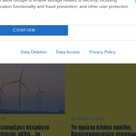
cation functionality and fraud prevention, and other user protection.
CONFIRM
Data Deletion
Data Access
Privacy Policy
6:02
07.08.2026 | 23:02
εταφέρει πτερύγιο
Τα πρώτα πλάνα ομάδας
ήτριας αλλά… το
Βορειοκορεατών στρατι