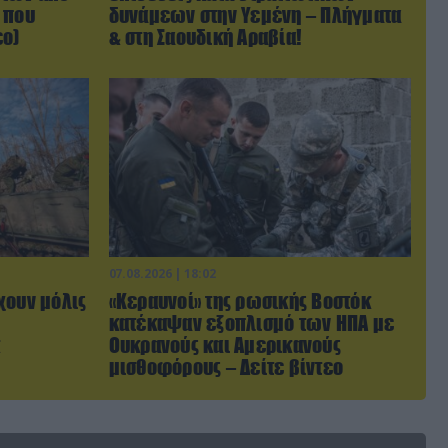
 που
δυνάμεων στην Υεμένη – Πλήγματα
εο)
& στη Σαουδική Αραβία!
07.08.2026 | 18:02
χουν μόλις
«Κεραυνοί» της ρωσικής Βοστόκ
κατέκαψαν εξοπλισμό των ΗΠΑ με
Ουκρανούς και Αμερικανούς
μισθοφόρους – Δείτε βίντεο