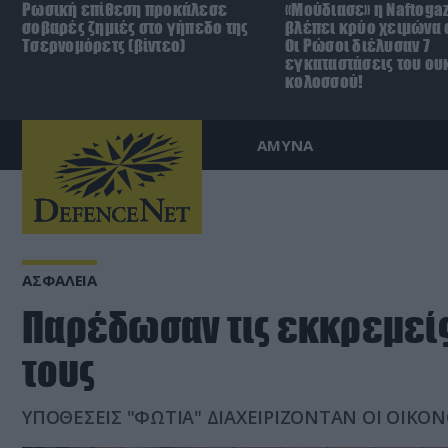
Ρωσική επίθεση προκάλεσε
«Μούδιασε» η Naftoga
σοβαρές ζημιές στο γήπεδο της
βλέπει κρύο χειμώνα σ
Τσερνομόρετς (βίντεο)
Οι Ρώσοι διέλυσαν 7
εγκαταστάσεις του ου
κολοσσού!
ΑΜΥΝΑ
ΑΣΦΑΛΕΙΑ
Παρέδωσαν τις εκκρεμεί
τους
ΥΠΟΘΕΣΕΙΣ "ΦΩΤΙΑ" ΔΙΑΧΕΙΡΙΖΟΝΤΑΝ ΟΙ ΟΙΚΟΝ