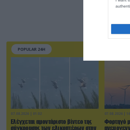
authenti
POPULAR 24H
07.08.2026 | 01:02
07.08.2026 | 1
Ελέγχεται αμοντάριστο βίντεο της
Φορτηγό μ
σύγκρουσης των ελικοπτέρων στην
ανεμογενν