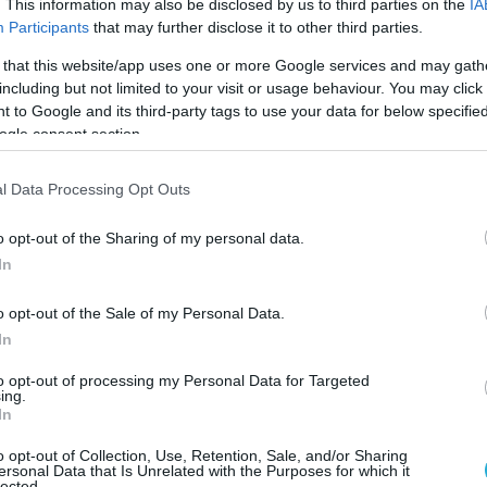
. This information may also be disclosed by us to third parties on the
IA
αναφέρουν πως πρόκειται για κίνηση των κ.κ.
Participants
that may further disclose it to other third parties.
ακίτη που καταδεικνύει και την ενόχλησή
 that this website/app uses one or more Google services and may gath
 θέσπιση του εισαγγελέα διαφθοράς -θέση
including but not limited to your visit or usage behaviour. You may click 
θετήθηκε η εισαγγελέας Εφετών κ. Ελένη
 to Google and its third-party tags to use your data for below specifi
οδιότητες ανάλογες με αυτές των οικονομικών
ogle consent section.
l Data Processing Opt Outs
ληροφορίες, οι δυο οικονομικοί εισαγγελείς
o opt-out of the Sharing of my personal data.
δίδουν μέρος των εκκρεμών δικογραφιών που
In
τους και οι οποίες ανέρχονται σε
o opt-out of the Sale of my Personal Data.
In
 defencenet.gr
to opt-out of processing my Personal Data for Targeted
ing.
In
Ο ΑΡΘΡΟ
o opt-out of Collection, Use, Retention, Sale, and/or Sharing
ersonal Data that Is Unrelated with the Purposes for which it
lected.