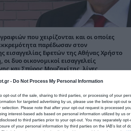
γραφιών που χειρίζονται και οι οποίες
 εκκρεμότητα παρέδωσαν στον
ς εισαγγελίας Εφετών της Αθήνας Χρήστο
 οι δυο οικονομικοί εισαγγελείς
ης και Σπύρος Μουζακίτης, λίγες
 την θεσμοθέτηση του θεσμού του
t.gr -
Do Not Process My Personal Information
ά της διαφθοράς.
to opt-out of the sale, sharing to third parties, or processing of your per
ων οικονομικών εισαγγελέων έρχεται λίγο
formation for targeted advertising by us, please use the below opt-out s
 Δικαστικό Συμβούλιο αποφασίσει για το εάν
r selection. Please note that after your opt-out request is processed y
όχι τη θητεία τους ως οικονομικών
eing interest-based ads based on personal information utilized by us or
disclosed to third parties prior to your opt-out. You may separately opt-
losure of your personal information by third parties on the IAB’s list of