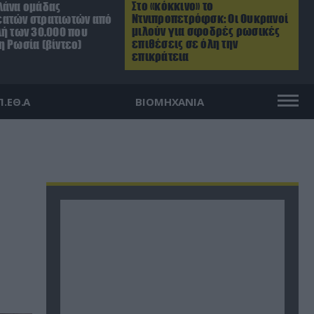
Στο «κόκκινο» το
λάνα ομάδας
Ντνιπροπετρόφσκ: Οι Ουκρανοί
ατών στρατιωτών από
μιλούν για σφοδρές ρωσικές
λή των 30.000 που
επιθέσεις σε όλη την
η Ρωσία (βίντεο)
επικράτεια
Π.ΕΘ.Α
ΒΙΟΜΗΧΑΝΙΑ