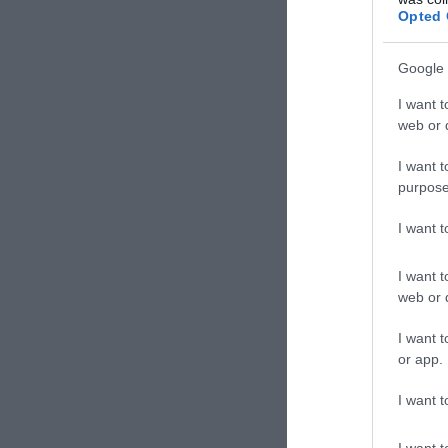
Opted 
Google 
I want t
web or d
I want t
purpose
I want 
I want t
web or d
I want t
or app.
I want t
I want t