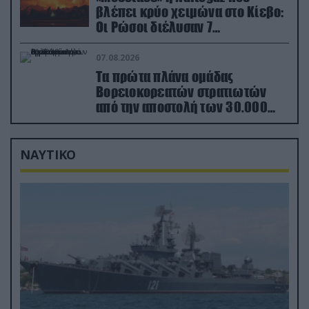
βλέπει κρύο χειμώνα στο Κίεβο:
Οι Ρώσοι διέλυσαν 7
εγκαταστάσεις του ουκρανικού
κολοσσού!
07.08.2026
Τα πρώτα πλάνα ομάδας
Βορειοκορεατών στρατιωτών
από την αποστολή των 30.000
που έφτασαν στη Ρωσία (βίντεο)
ΝΑΥΤΙΚΟ