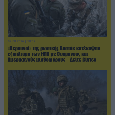
07.08.2026 | 18:02
«Κεραυνοί» της ρωσικής Βοστόκ κατέκαψαν
εξοπλισμό των ΗΠΑ με Ουκρανούς και
Αμερικανούς μισθοφόρους – Δείτε βίντεο