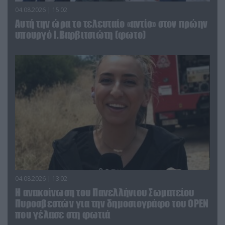
04.08.2026 | 15:02
Αυτή την ώρα το τελευταίο «αντίο» στον πρώην
υπουργό Ι.Βαρβιτσιώτη (φωτο)
04.08.2026 | 13:02
Η ανακοίνωση του Πανελλήνιου Σωματείου
Πυροσβεστών για την δημοσιογράφο του OPEN
που γέλασε στη φωτιά