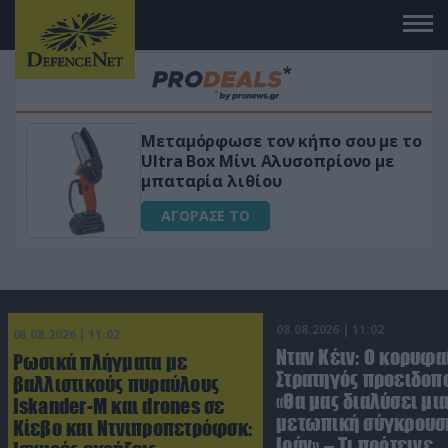
Μεταμόρφωσε τον κήπο σου με το
ικό
Ultra Box Μίνι Αλυσοπρίονο με
μπαταρία λιθίου
ΑΓΟΡΑΣΕ ΤΟ
08.08.2026 | 11:02
08.08.2026 | 11:02
Νταν Κέιν: Ο κορυφα
Ρωσικά πλήγματα με
Στρατηγός προειδοπ
βαλλιστικούς πυραύλους
«Θα μας διαλύσει μι
Iskander-M και drones σε
μετωπική σύγκρουση
Κίεβο και Ντνιπροπετρόφσκ:
Ιράν» – Τι πρότεινε