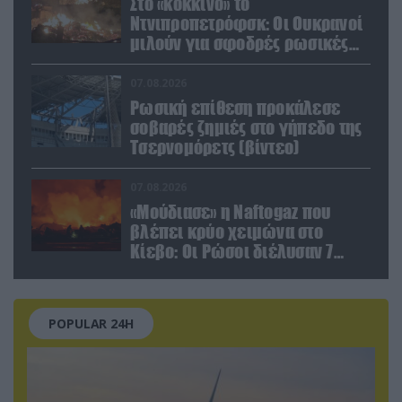
Στο «κόκκινο» το
Ντνιπροπετρόφσκ: Οι Ουκρανοί
μιλούν για σφοδρές ρωσικές
επιθέσεις σε όλη την
επικράτεια
07.08.2026
Ρωσική επίθεση προκάλεσε
σοβαρές ζημιές στο γήπεδο της
Τσερνομόρετς (βίντεο)
07.08.2026
«Μούδιασε» η Naftogaz που
βλέπει κρύο χειμώνα στο
Κίεβο: Οι Ρώσοι διέλυσαν 7
εγκαταστάσεις του ουκρανικού
κολοσσού!
POPULAR 24H