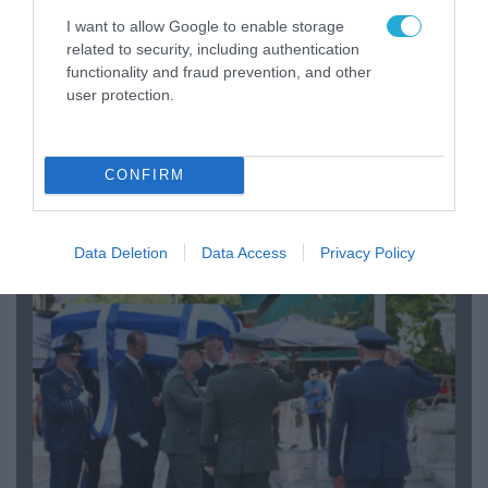
I want to allow Google to enable storage
related to security, including authentication
functionality and fraud prevention, and other
user protection.
06.08.2026 | 09:03
«Οι εντελώς αθώοι»: Η ανάρτηση του Αρκά για
τα ζώα που χάθηκαν στις πυρκαγιές της
CONFIRM
Αττικής (φωτο)
Data Deletion
Data Access
Privacy Policy