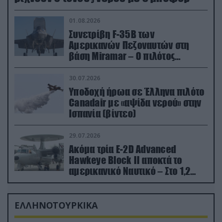
01.08.2026
Συνετρίβη F-35B των
Αμερικανών Πεζοναυτών στη
βάση Miramar – Ο πιλότος
εκτινάχθηκε εγκαίρως
30.07.2026
Υποδοχή ήρωα σε Έλληνα πιλότο
Canadair με «αψίδα νερού» στην
Ισπανία (βίντεο)
29.07.2026
Ακόμα τρία E-2D Advanced
Hawkeye Block II αποκτά το
αμερικανικό Ναυτικό – Στο 1,2
δισ.δολάρια το κόστος
ΕΛΛΗΝΟΤΟΥΡΚΙΚΑ