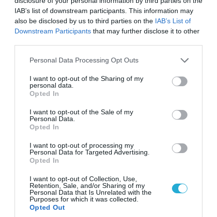
του Αρκά για τα τατουάζ (φωτο)
disclosure of your personal information by third parties on the
IAB’s list of downstream participants. This information may
also be disclosed by us to third parties on the
IAB’s List of
Downstream Participants
that may further disclose it to other
third parties.
Please note that this website/app uses one or more Google
Personal Data Processing Opt Outs
services and may gather and store information including but
not limited to your visit or usage behaviour. You may click to
I want to opt-out of the Sharing of my
personal data.
grant or deny consent to Google and its third-party tags to
Opted In
use your data for below specified purposes in below Google
consent section.
I want to opt-out of the Sale of my
Personal Data.
Opted In
07.08.2026 | 20:02
I want to opt-out of processing my
Ο Γιάννης Αλαφούζος «τέλειωσε» τον
Personal Data for Targeted Advertising.
Opted In
Κωνσταντίνο Ζούλα από τον ΣΚΑΪ – Ο λόγος της
απομάκρυνσής του
I want to opt-out of Collection, Use,
Retention, Sale, and/or Sharing of my
Personal Data that Is Unrelated with the
Purposes for which it was collected.
Opted Out