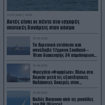
15.07.2026 | 16:03
Aυτές είναι οι πέντε πιο ισχυρές
ναυτικές δυνάμεις στον κόσμο
30.06.2026
Το Λιμενικό εντόπισε και
συνέλαβε 17χρονο Σουδανό –
Ήταν διακινητής 34 παράνομων
μεταναστών
30.06.2026
Φρεγάτα «Φορμίων»: Πίσω στο
Λοριάν μετά τις εξαντλητικές
θαλάσσιες δοκιμές στον
απαιτητικό Βισκαϊκό
25.06.2026
Βολές Harpoon από τις μονάδες
του ΠΝ (βίντεο)