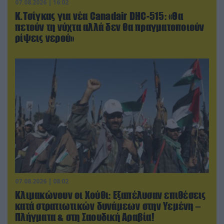
07.08.2026 | 16:02
Κ.Τσίγκας για νέα Canadair DHC-515: «Θα
πετούν τη νύχτα αλλά δεν θα πραγματοποιούν
ρίψεις νερού»
07.08.2026 | 08:02
Κλιμακώνουν οι Χούθι: Eξαπέλυσαν επιθέσεις
κατά στρατιωτικών δυνάμεων στην Υεμένη –
Πλήγματα & στη Σαουδική Αραβία!