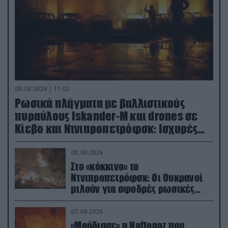
08.08.2026 | 11:02
Ρωσικά πλήγματα με βαλλιστικούς
πυραύλους Iskander-M και drones σε
Κίεβο και Ντνιπροπετρόφσκ: Ισχυρές
εκρήξεις
08.08.2026
Στο «κόκκινο» το
Ντνιπροπετρόφσκ: Οι Ουκρανοί
μιλούν για σφοδρές ρωσικές
επιθέσεις σε όλη την επικράτεια
07.08.2026
«Μούδιασε» η Naftogaz που