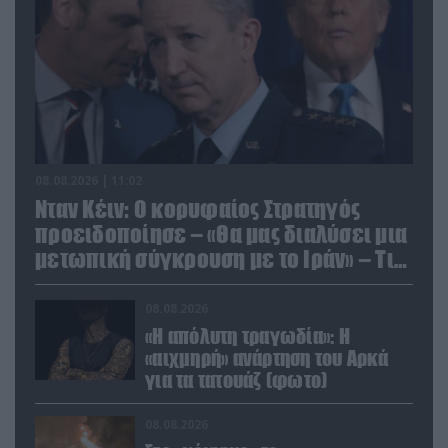
08.08.2026 | 11:02
Νταν Κέιν: Ο κορυφαίος Στρατηγός
προειδοποίησε – «Θα μας διαλύσει μια
μετωπική σύγκρουση με το Ιράν» – Τι
πρότεινε
08.08.2026
«Η απόλυτη τραγωδία»: Η
«αιχμηρή» ανάρτηση του Αρκά
για τα τατουάζ (φωτο)
08.08.2026