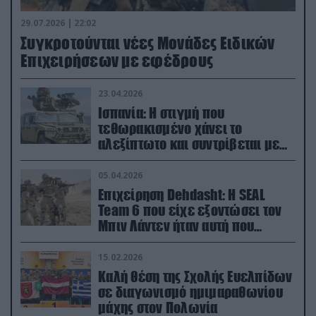
29.07.2026 | 22:02
Συγκροτούνται νέες Μονάδες Ειδικών
Επιχειρήσεων με εφέδρους
23.04.2026
Ισπανία: Η στιγμή που
τεθωρακισμένο χάνει το
αλεξίπτωτο και συντρίβεται με
ορμή στο έδαφος (βίντεο)
05.04.2026
Επιχείρηση Dehdasht: Η SEAL
Team 6 που είχε εξοντώσει τον
Μπιν Λάντεν ήταν αυτή που
διέσωσε τον πιλότο του F-15
15.02.2026
Καλή θέση της Σχολής Ευελπίδων
σε διαγωνισμό ημιμαραθωνίου
μάχης στον Πολωνία