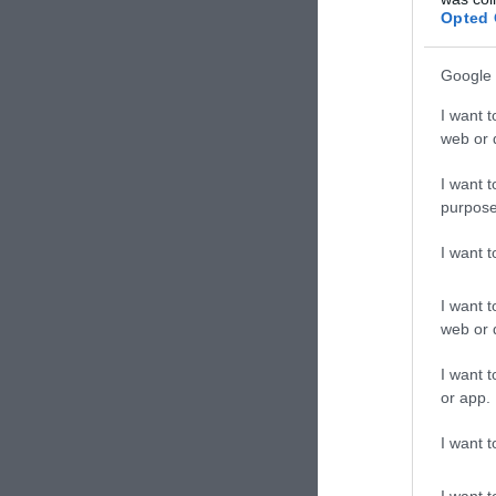
Opted 
Google 
I want t
web or d
I want t
purpose
I want 
I want t
web or d
I want t
or app.
I want t
I want t