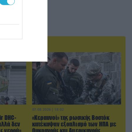
07.08.2026 | 18:02
ir DHC-
«Κεραυνοί» της ρωσικής Βοστόκ
αλλά δεν
κατέκαψαν εξοπλισμό των ΗΠΑ με
ς νερού»
Ουκρανούς και Αμερικανούς