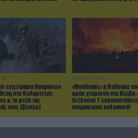
9:02
07.08.2026 | 23:02
το εγχείρημα Ουκρανών
«Μούδιασε» η Naftogaz π
θεση στο Κολομίγτσι:
κρύο χειμώνα στο Κίεβο:
ριν & το μετά της
διέλυσαν 7 εγκαταστάσεις
ς τους (βίντεο)
ουκρανικού κολοσσού!