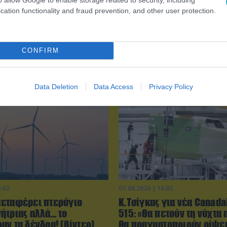
cation functionality and fraud prevention, and other user protection.
CONFIRM
Data Deletion
Data Access
Privacy Policy
6:02
07.08.2026 | 16:02
εταφέρει πτερύγιο
Κ.Τσίγκας για νέα Canada
ήτριας αλλά… το
515: «Θα πετούν τη νύχτα 
υν τα δένδρα! (βίντεο)
θα πραγματοποιούν ρίψει