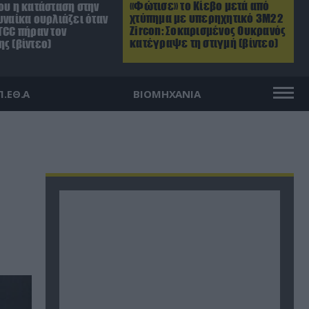
«Φώτισε» το Κίεβο μετά από
ου η κατάσταση στην
χτύπημα με υπερηχητικό 3M22
υναίκα ουρλιάζει όταν
Zircon: Σοκαρισμένος Ουκρανός
TCC πήραν τον
κατέγραψε τη στιγμή (βίντεο)
ς (βίντεο)
Π.ΕΘ.Α
ΒΙΟΜΗΧΑΝΙΑ