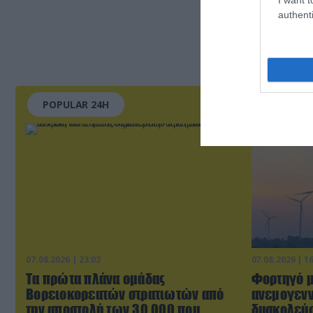
authenti
POPULAR 24H
07.08.2026 | 23:02
07.08.2026 | 1
Τα πρώτα πλάνα ομάδας
Φορτηγό μ
Βορειοκορεατών στρατιωτών από
ανεμογενν
την αποστολή των 30.000 που
δυσκολεύο