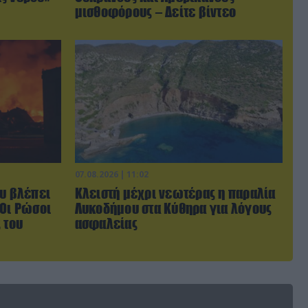
μισθοφόρους – Δείτε βίντεο
07.08.2026 | 11:02
ου βλέπει
Κλειστή μέχρι νεωτέρας η παραλία
 Οι Ρώσοι
Λυκοδήμου στα Κύθηρα για λόγους
 του
ασφαλείας