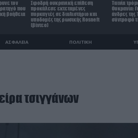
ρυνε τον
Σφοδρή ουκρανική επίθεση
Ταινία τρόμ
τρατηγό που
προκάλεσε εκτεταμένες
Ουκρανία: Γ
ική βοήθεια
πυρκαγιές σε διυλιστήριο και
άνδρες της 
υποδομές της ρωσικής Rosneft
σύντροφό τη
(βίντεο)
ΑΣΦΑΛΕΙΑ
ΠΟΛΙΤΙΚΗ
Υ
είρα τσιγγάνων