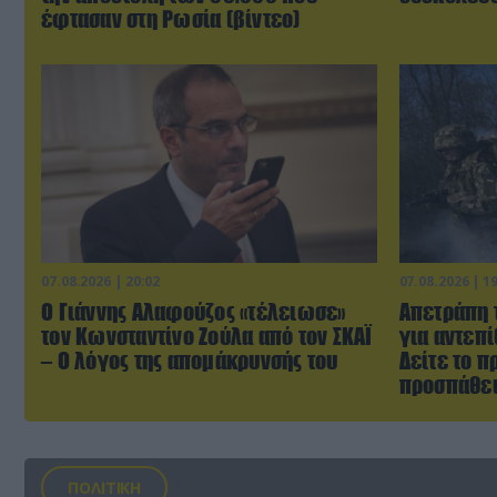
έφτασαν στη Ρωσία (βίντεο)
07.08.2026 | 20:02
07.08.2026 | 1
Ο Γιάννης Αλαφούζος «τέλειωσε»
Απετράπη 
τον Κωνσταντίνο Ζούλα από τον ΣΚΑΪ
για αντεπί
– Ο λόγος της απομάκρυνσής του
Δείτε το π
προσπάθειά
ΠΟΛΙΤΙΚΗ