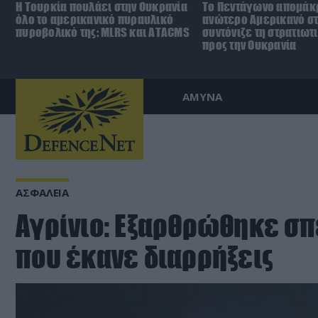
Η Τουρκία πουλάει στην Ουκρανία
Το Πεντάγωνο απομάκ
όλο το αμερικανικό πυραυλικό
ανώτερο Αμερικανό σ
πυροβολικό της: MLRS και ΑΤΑCMS
συντόνιζε τη στρατιωτ
προς την Ουκρανία
ΑΜΥΝΑ
ΑΣΦΑΛΕΙΑ
Αγρίνιο: Εξαρθρώθηκε σπ
που έκανε διαρρήξεις