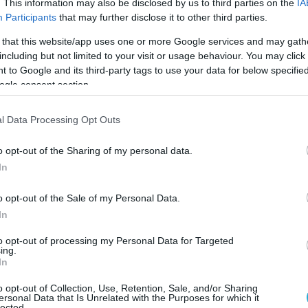
. This information may also be disclosed by us to third parties on the
IA
Participants
that may further disclose it to other third parties.
άνοι αποκάλυψαν και την ταυτότητα του
 that this website/app uses one or more Google services and may gath
αποδόχου στον οποίο πωλούσαν τα κλεμμένα
including but not limited to your visit or usage behaviour. You may click 
ποτέλεσμα να συλληφθεί και αυτός με
 to Google and its third-party tags to use your data for below specifi
ogle consent section.
νομικών της Ασφάλειας.
 βρέθηκε ένα φιαλίδιο με υγρό που
l Data Processing Opt Outs
 για την αναγνώριση των καρατίων του
o opt-out of the Sharing of my personal data.
 βρίσκεται σε εξέλιξη, για να εξακριβωθεί αν
In
απράξει και άλλες διαρρήξεις.
o opt-out of the Sale of my Personal Data.
 defencenet.gr
In
to opt-out of processing my Personal Data for Targeted
ing.
Ο ΑΡΘΡΟ
In
o opt-out of Collection, Use, Retention, Sale, and/or Sharing
ersonal Data that Is Unrelated with the Purposes for which it
lected.