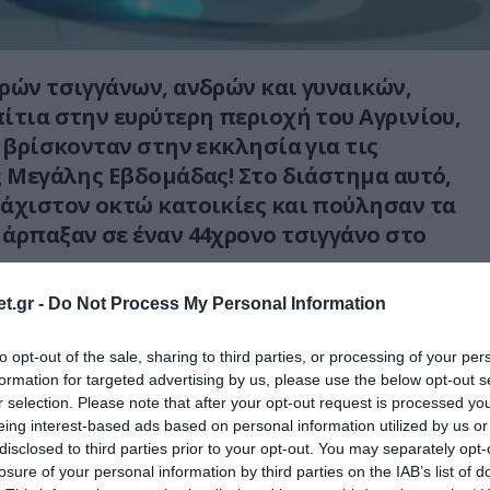
ρών τσιγγάνων, ανδρών και γυναικών,
ίτια στην ευρύτερη περιοχή του Αγρινίου,
ι βρίσκονταν στην εκκλησία για τις
ς Μεγάλης Εβδομάδας! Στο διάστημα αυτό,
άχιστον οκτώ κατοικίες και πούλησαν τα
άρπαξαν σε έναν 44χρονο τσιγγάνο στο
t.gr -
Do Not Process My Personal Information
η ανδρών της Ασφάλειας Αγρινίου μετά την
ηξη από την οποία οι δράστες άρπαξαν 2.000
to opt-out of the sale, sharing to third parties, or processing of your per
ικά άγνωστης αξίας, οδήγησε στη σύλληψη
formation for targeted advertising by us, please use the below opt-out s
. Πρόκειται για τρεις νεαρούς ηλικία 16, 18
r selection. Please note that after your opt-out request is processed y
eing interest-based ads based on personal information utilized by us or
ου ομολόγησαν άλλες επτά διαρρήξεις και ήδη
disclosed to third parties prior to your opt-out. You may separately opt-
 εισαγγελέα, ενώ δύο γυναίκες συνεργοί τους
losure of your personal information by third parties on the IAB’s list of