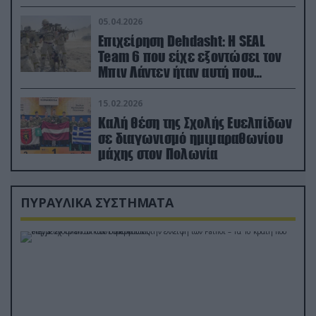
ορμή στο έδαφος (βίντεο)
05.04.2026
Επιχείρηση Dehdasht: Η SEAL
Team 6 που είχε εξοντώσει τον
Μπιν Λάντεν ήταν αυτή που
διέσωσε τον πιλότο του F-15
15.02.2026
Καλή θέση της Σχολής Ευελπίδων
σε διαγωνισμό ημιμαραθωνίου
μάχης στον Πολωνία
ΠΥΡΑΥΛΙΚΑ ΣΥΣΤΗΜΑΤΑ