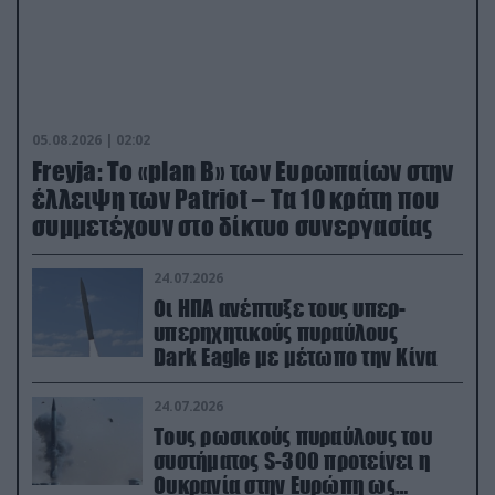
05.08.2026 | 02:02
Freyja: Το «plan Β» των Ευρωπαίων στην
έλλειψη των Patriot – Τα 10 κράτη που
συμμετέχουν στο δίκτυο συνεργασίας
24.07.2026
Οι ΗΠΑ ανέπτυξε τους υπερ-
υπερηχητικούς πυραύλους
Dark Eagle με μέτωπο την Κίνα
24.07.2026
Τους ρωσικούς πυραύλους του
συστήματος S-300 προτείνει η
Ουκρανία στην Ευρώπη ως