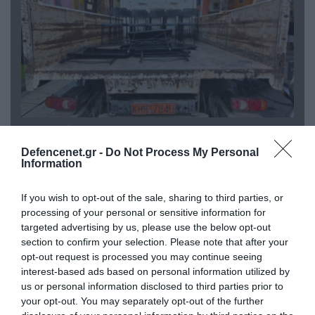
06.08.2026 | 14:02
«Επιχείρηση ελεύθερα πεζοδρόμια» στην
Defencenet.gr -
Do Not Process My Personal
Αθήνα: Απομακρύνθηκαν παράνομα
Information
αντικείμενα από κοινόχρηστους χώρους
If you wish to opt-out of the sale, sharing to third parties, or
processing of your personal or sensitive information for
targeted advertising by us, please use the below opt-out
section to confirm your selection. Please note that after your
opt-out request is processed you may continue seeing
interest-based ads based on personal information utilized by
us or personal information disclosed to third parties prior to
your opt-out. You may separately opt-out of the further