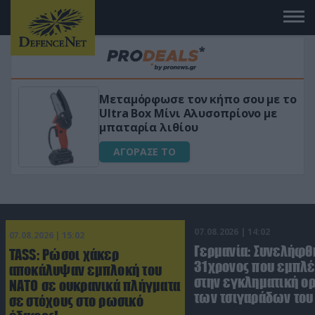
 με το
«Μαγική» φόρμουλα τριβόλι + VI
ο με
για αύξηση της λίμπιντο
ΑΓΟΡΑΣΕ ΤΟ
07.08.2026 | 14:02
07.08.2026 | 15:02
Γερμανία: Συνελήφθ
TASS: Ρώσοι χάκερ
31χρονος που εμπλέ
αποκάλυψαν εμπλοκή του
στην εγκληματική 
ΝΑΤΟ σε ουκρανικά πλήγματα
των τσιγαράδων του 
σε στόχους στο ρωσικό