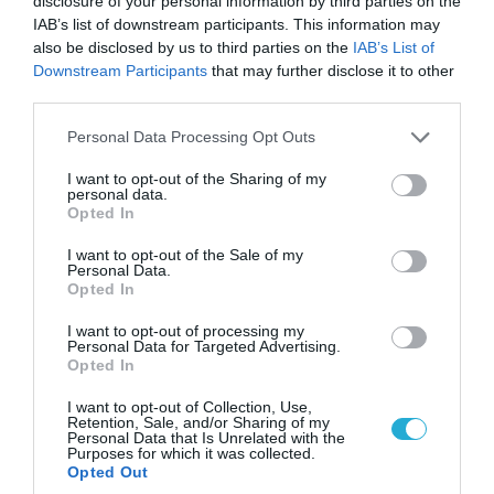
disclosure of your personal information by third parties on the
IAB’s list of downstream participants. This information may
also be disclosed by us to third parties on the
IAB’s List of
Downstream Participants
that may further disclose it to other
third parties.
06.08.2026 | 09:03
«Οι εντελώς αθώοι»: Η ανάρτηση του Αρκά για
Please note that this website/app uses one or more Google
Personal Data Processing Opt Outs
τα ζώα που χάθηκαν στις πυρκαγιές της
services and may gather and store information including but
Αττικής (φωτο)
not limited to your visit or usage behaviour. You may click to
I want to opt-out of the Sharing of my
personal data.
grant or deny consent to Google and its third-party tags to
Opted In
use your data for below specified purposes in below Google
consent section.
I want to opt-out of the Sale of my
Personal Data.
Opted In
I want to opt-out of processing my
Personal Data for Targeted Advertising.
Opted In
I want to opt-out of Collection, Use,
Retention, Sale, and/or Sharing of my
Personal Data that Is Unrelated with the
Purposes for which it was collected.
Opted Out