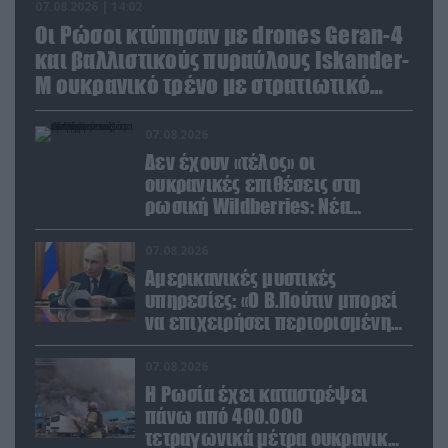
07.08.2026 | 14:02
Οι Ρώσοι κτύπησαν με drones Geran-4
και βαλλιστικούς πυραύλους Iskander-
M ουκρανικό τρένο με στρατιωτικό
εξοπλισμό
07.08.2026
Δεν έχουν «τέλος» οι
ουκρανικές επιθέσεις στη
ρωσική Wildberries: Νέα
πλήγματα σε εγκαταστάσεις στα
Ουράλια
07.08.2026
Αμερικανικές μυστικές
υπηρεσίες: «Ο Β.Πούτιν μπορεί
να επιχειρήσει περιορισμένη
στρατιωτική επιχείρηση στην
Ευρώπη»
07.08.2026
Η Ρωσία έχει καταστρέψει
πάνω από 400.000
τετραγωνικά μέτρα ουκρανικών