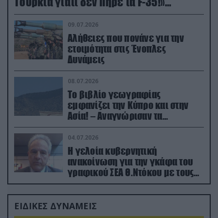
Τουρκία γιατί δεν πήρε τα F-35!»
(βίντεο)
09.07.2026
Αλήθειες που πονάνε για την
ετοιμότητα στις Ένοπλες
Δυνάμεις
08.07.2026
Το βιβλίο γεωγραφίας
εμφανίζει την Κύπρο και στην
Ασία! – Αναγνώρισαν τα
κατεχόμενα; (φωτο)
04.07.2026
Η γελοία κυβερνητική
ανακοίνωση για την γκάφα του
γραφικού ΣΕΑ Θ.Ντόκου με τους
Ρώσους φαρσέρ
ΕΙΔΙΚΕΣ ΔΥΝΑΜΕΙΣ