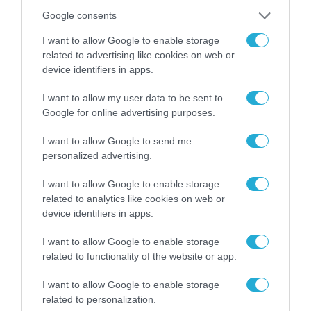
04.08.2026 | 15:02
Google consents
Αυτή την ώρα το τελευταίο «αντίο» στον πρώην
υπουργό Ι.Βαρβιτσιώτη (φωτο)
I want to allow Google to enable storage
related to advertising like cookies on web or
device identifiers in apps.
I want to allow my user data to be sent to
Google for online advertising purposes.
I want to allow Google to send me
personalized advertising.
I want to allow Google to enable storage
related to analytics like cookies on web or
device identifiers in apps.
04.08.2026 | 13:02
I want to allow Google to enable storage
Η ανακοίνωση του Πανελλήνιου Σωματείου
related to functionality of the website or app.
Πυροσβεστών για την δημοσιογράφο του OPEN
που γέλασε στη φωτιά
I want to allow Google to enable storage
related to personalization.