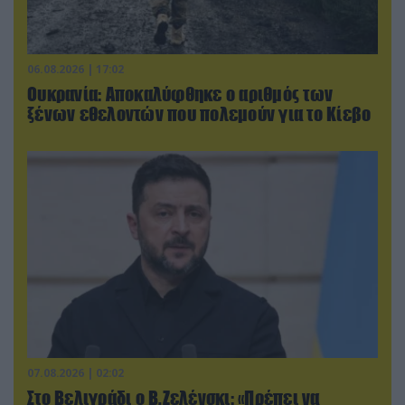
06.08.2026 | 17:02
Ουκρανία: Αποκαλύφθηκε ο αριθμός των
ξένων εθελοντών που πολεμούν για το Κίεβο
07.08.2026 | 02:02
Στο Βελιγράδι ο Β.Ζελένσκι: «Πρέπει να