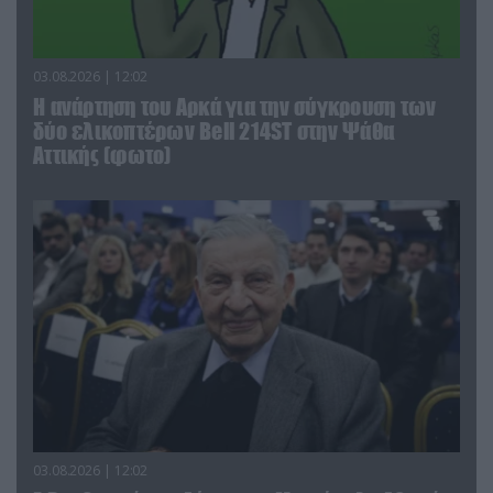
03.08.2026 | 12:02
Η ανάρτηση του Αρκά για την σύγκρουση των
δύο ελικοπτέρων Bell 214ST στην Ψάθα
Αττικής (φωτο)
03.08.2026 | 12:02