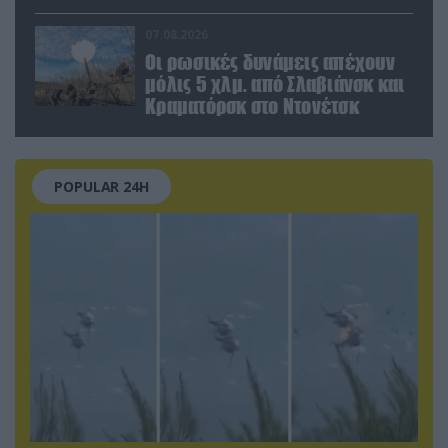
εγκαταστάσεων τον Ιούλιο
07.08.2026
Οι ρωσικές δυνάμεις απέχουν
μόλις 5 χλμ. από Σλαβιάνσκ και
Κραματόρσκ στο Ντονέτσκ
POPULAR 24H