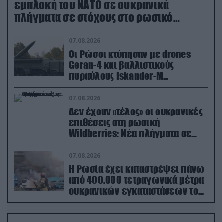
εμπλοκή του ΝΑΤΟ σε ουκρανικά
πλήγματα σε στόχους στο ρωσικό
έδαφος!
07.08.2026
Οι Ρώσοι κτύπησαν με drones
Geran-4 και βαλλιστικούς
πυραύλους Iskander-M
ουκρανικό τρένο με στρατιωτικό
εξοπλισμό
07.08.2026
Δεν έχουν «τέλος» οι ουκρανικές
επιθέσεις στη ρωσική
Wildberries: Νέα πλήγματα σε
εγκαταστάσεις στα Ουράλια
07.08.2026
Η Ρωσία έχει καταστρέψει πάνω
από 400.000 τετραγωνικά μέτρα
ουκρανικών εγκαταστάσεων τον
Ιούλιο