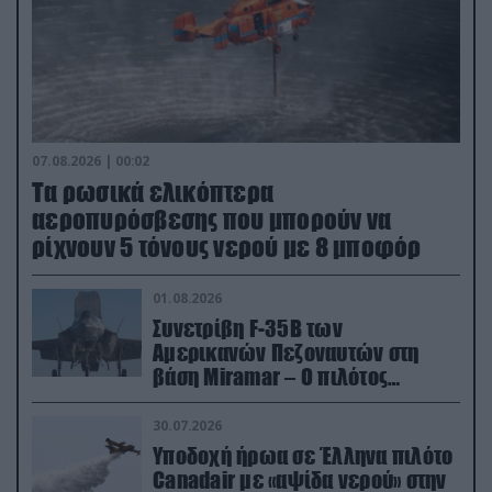
07.08.2026 | 00:02
Τα ρωσικά ελικόπτερα
αεροπυρόσβεσης που μπορούν να
ρίχνουν 5 τόνους νερού με 8 μποφόρ
01.08.2026
Συνετρίβη F-35B των
Αμερικανών Πεζοναυτών στη
βάση Miramar – Ο πιλότος
εκτινάχθηκε εγκαίρως
30.07.2026
Υποδοχή ήρωα σε Έλληνα πιλότο
Canadair με «αψίδα νερού» στην