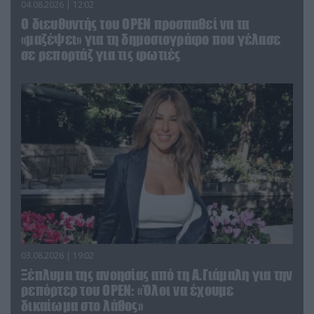
04.08.2026 | 12:02
O διευθυντής του OPEN προσπαθεί να τα
«μαζέψει» για τη δημοσιογράφο που γέλασε
σε ρεπορτάζ για τις φωτιές
03.08.2026 | 19:02
Ξέπλυμα της ανοησίας από τη Α.Γιάμαλη για την
ρεπόρτερ του ΟΡΕΝ: «Όλοι να έχουμε
δικαίωμα στο λάθος»