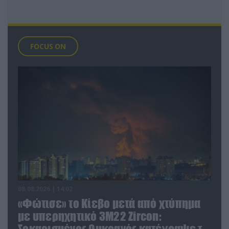
FOCUS ON
08.08.2026 | 14:02
«Φώτισε» το Κίεβο μετά από χτύπημα
με υπερηχητικό 3M22 Zircon:
Σοκαρισμένος Ουκρανός κατέγραψε τη