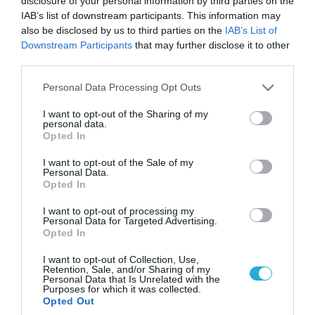
disclosure of your personal information by third parties on the
IAB’s list of downstream participants. This information may
07.08.2026 | 20:02
also be disclosed by us to third parties on the
IAB’s List of
Ο Γιάννης Αλαφούζος «τέλειωσε» τον
Downstream Participants
that may further disclose it to other
Κωνσταντίνο Ζούλα από τον ΣΚΑΪ – Ο λόγος της
third parties.
απομάκρυνσής του
Please note that this website/app uses one or more Google
Personal Data Processing Opt Outs
services and may gather and store information including but
not limited to your visit or usage behaviour. You may click to
I want to opt-out of the Sharing of my
personal data.
grant or deny consent to Google and its third-party tags to
Opted In
use your data for below specified purposes in below Google
consent section.
I want to opt-out of the Sale of my
Personal Data.
Opted In
I want to opt-out of processing my
Personal Data for Targeted Advertising.
Opted In
I want to opt-out of Collection, Use,
Retention, Sale, and/or Sharing of my
06.08.2026 | 14:02
Personal Data that Is Unrelated with the
Purposes for which it was collected.
«Επιχείρηση ελεύθερα πεζοδρόμια» στην
Opted Out
Αθήνα: Απομακρύνθηκαν παράνομα