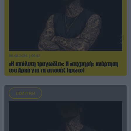
08.08.2026 | 09:02
«Η απόλυτη τραγωδία»: Η «αιχμηρή» ανάρτηση
του Αρκά για τα τατουάζ (φωτο)
ΠΟΛΙΤΙΚΗ