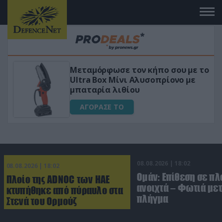
πο σου με το
«Μαγική» φόρμουλα τριβόλι
πρίονο με
για αύξηση της λίμπιντο
ΑΓΟΡΑΣΕ ΤΟ
08.08.2026 | 18:02
08.08.2026 | 18:02
Ομάν: Επίθεση σε πλ
Πλοίο της ADNOC των ΗΑΕ
ανοιχτά – Φωτιά με
κτυπήθηκε από πύραυλο στα
πλήγμα
Στενά του Ορμούζ