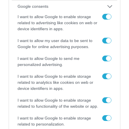
αντικείμενα από κοινόχρηστους χώρους
Google consents
I want to allow Google to enable storage
related to advertising like cookies on web or
device identifiers in apps.
I want to allow my user data to be sent to
Google for online advertising purposes.
I want to allow Google to send me
personalized advertising.
I want to allow Google to enable storage
related to analytics like cookies on web or
06.08.2026 | 09:03
device identifiers in apps.
«Οι εντελώς αθώοι»: Η ανάρτηση του Αρκά για
τα ζώα που χάθηκαν στις πυρκαγιές της
I want to allow Google to enable storage
Αττικής (φωτο)
related to functionality of the website or app.
I want to allow Google to enable storage
related to personalization.