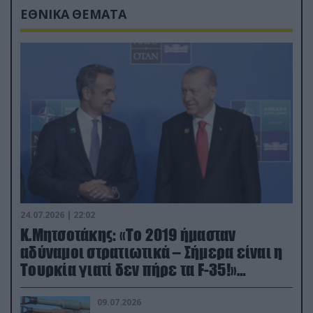
ΕΘΝΙΚΑ ΘΕΜΑΤΑ
24.07.2026 | 22:02
Κ.Μητσοτάκης: «Το 2019 ήμασταν
αδύναμοι στρατιωτικά – Σήμερα είναι η
Τουρκία γιατί δεν πήρε τα F-35!»
(βίντεο)
09.07.2026