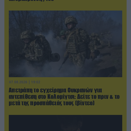
07.08.2026 | 19:02
Απετράπη το εγχείρημα Ουκρανών για
αντεπίθεση στο Κολομίγτσι: Δείτε το πριν & το
μετά της προσπάθειάς τους (βίντεο)