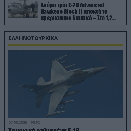
Ακόμα τρία E-2D Advanced
Hawkeye Block II αποκτά το
αμερικανικό Ναυτικό – Στο 1,2
δισ.δολάρια το κόστος
ΕΛΛΗΝΟΤΟΥΡΚΙΚΑ
07.08.2026 | 00:02
Τουρκικά οπλισμένα F-16