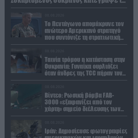
στιγμή (βίντεο)
08.08.2026
Το Πεντάγωνο απομάκρυνε τον
ανώτερο Αμερικανό στρατηγό
που συντόνιζε τη στρατιωτική
βοήθεια προς την Ουκρανία
08.08.2026
Ταινία τρόμου η κατάσταση στην
Ουκρανία: Γυναίκα ουρλιάζει
όταν άνδρες της TCC πήραν τον
σύντροφό της (βίντεο)
08.08.2026
Βίντεο: Ρωσική βόμβα FAB-
3000 «εξαφανίζει από τον
χάρτη» σημείο διέλευσης των
ουκρανικών δυνάμεων στην
Ζαπορίζια
08.08.2026
Ιράν: Δημοσίευσε φωτογραφίες
αμερικανικών και ισραηλινών