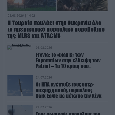
08.08.2026 | 14:02
Η Τουρκία πουλάει στην Ουκρανία όλο
το αμερικανικό πυραυλικό πυροβολικό
της: MLRS και ΑΤΑCMS
05.08.2026
Freyja: Το «plan Β» των
Ευρωπαίων στην έλλειψη των
Patriot – Τα 10 κράτη που
συμμετέχουν στο δίκτυο
συνεργασίας
24.07.2026
Οι ΗΠΑ ανέπτυξε τους υπερ-
υπερηχητικούς πυραύλους
Dark Eagle με μέτωπο την Κίνα
24.07.2026
Τους ρωσικούς πυραύλους του