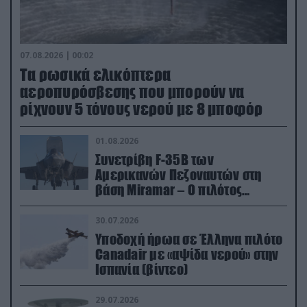
07.08.2026 | 00:02
Τα ρωσικά ελικόπτερα
αεροπυρόσβεσης που μπορούν να
ρίχνουν 5 τόνους νερού με 8 μποφόρ
01.08.2026
Συνετρίβη F-35B των
Αμερικανών Πεζοναυτών στη
βάση Miramar – Ο πιλότος
εκτινάχθηκε εγκαίρως
30.07.2026
Υποδοχή ήρωα σε Έλληνα πιλότο
Canadair με «αψίδα νερού» στην
Ισπανία (βίντεο)
29.07.2026