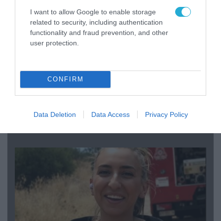
I want to allow Google to enable storage
related to security, including authentication
functionality and fraud prevention, and other
user protection.
CONFIRM
04.08.2026 | 15:02
Data Deletion
Data Access
Privacy Policy
Αυτή την ώρα το τελευταίο «αντίο» στον πρώην
υπουργό Ι.Βαρβιτσιώτη (φωτο)