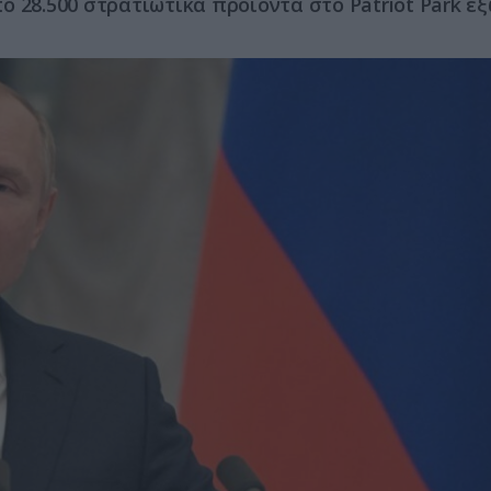
 28.500 στρατιωτικά προϊόντα στο Patriot Park έ