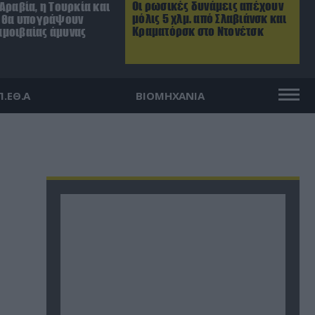
Οι ρωσικές δυνάμεις απέχουν
Αραβία, η Τουρκία και
μόλις 5 χλμ. από Σλαβιάνσκ και
ν θα υπογράψουν
Κραματόρσκ στο Ντονέτσκ
μοιβαίας άμυνας
Π.ΕΘ.Α
ΒΙΟΜΗΧΑΝΙΑ