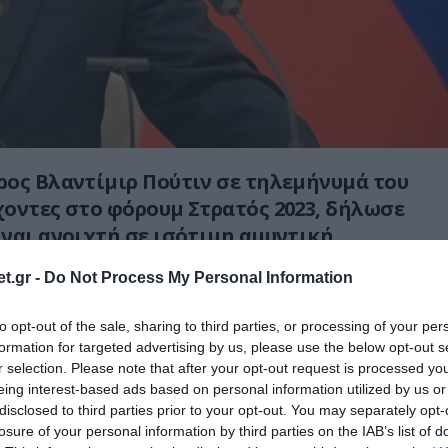
ος Βλαντίμιρ Πούτιν σε τηλεμήνυμά του
οντες στο φόρουμ Στρατός 2023, δήλωσε
ναι ανοιχτή σε ισότιμη αμυντική
όλα τα έθνη που επιδιώκουν να
t.gr -
Do Not Process My Personal Information
 τα συμφέροντά τους.
to opt-out of the sale, sharing to third parties, or processing of your per
νοιχτή στην εμβάθυνση της ισότιμης
formation for targeted advertising by us, please use the below opt-out s
ιρικής σχέσης και αμυντικής συνεργασίας με
r selection. Please note that after your opt-out request is processed y
αδή με όλες εκείνες που επιδιώκουν να
eing interest-based ads based on personal information utilized by us or
disclosed to third parties prior to your opt-out. You may separately opt-
 εθνικά τους συμφέροντα και την ανεξάρτητη
losure of your personal information by third parties on the IAB’s list of
 τους, και πιστεύουν ότι είναι ζωτικής