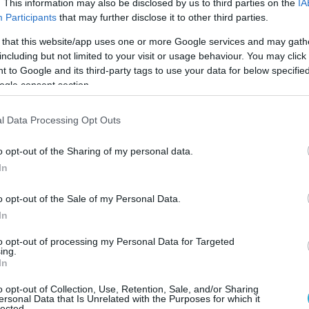
. This information may also be disclosed by us to third parties on the
IA
βληθούν κοινές προσπάθειες για την
Participants
that may further disclose it to other third parties.
συστήματος ισότητας. και αδιαίρετη ασφάλεια
 that this website/app uses one or more Google services and may gath
ε αξιόπιστα κάθε χώρα»,
ανέφερε ο Β.Πούτιν
including but not limited to your visit or usage behaviour. You may click 
ASS.
 to Google and its third-party tags to use your data for below specifi
ogle consent section.
ασε τη βεβαιότητα ότι οι ξένες
 που θα συμμετάσχουν στο φόρουμ
l Data Processing Opt Outs
 έχουν ένα πολύ ενδιαφέρον και πολυάσχολο
o opt-out of the Sharing of my personal data.
In
00 ρωσικές εταιρείες παρουσίασαν πάνω
o opt-out of the Sale of my Personal Data.
ατιωτικά προϊόντα στο Patriot Park έξω
In
to opt-out of processing my Personal Data for Targeted
ing.
ς σημείωσε επίσης ότι το επιχειρηματικό
In
όρουμ, το οποίο θα περιλαμβάνει 250
o opt-out of Collection, Use, Retention, Sale, and/or Sharing
ν αφιερωμένο σε τρόπους διαφοροποίησης
ersonal Data that Is Unrelated with the Purposes for which it
lected.