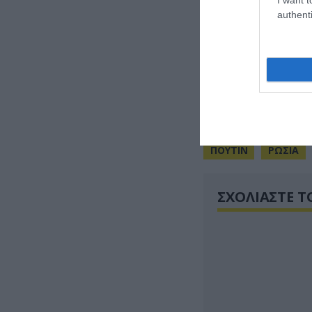
πραγματοποιείτα
authenti
Patriot, στο πεδ
Κουμπίνκα στις 
Περίπου 1.500 κ
λάβουν μέρος στ
του φόρουμ.
ΠΟΥΤΙΝ
ΡΩΣΙΑ
ΣΧΟΛΙΑΣΤΕ Τ