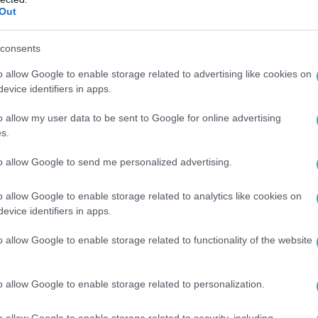
ιομηχανίας και ανάπτυξης τεχνολογιών
Out
σύνης.
consents
λλά να προσφέρει σε αυτούς τους πολλά
o allow Google to enable storage related to advertising like cookies on
μείς. Η αγορά προϊόντων μας, που
evice identifiers in apps.
χνολογίες τεχνητής νοημοσύνης, συνεχίζει να
ρόνο. Χαιρόμαστε επίσης που βλέπουμε έναν
o allow my user data to be sent to Google for online advertising
s.
μό ξένων αμυντικών εταιρειών να συμμετέχουν
σι, 32 επιχειρήσεις παρουσίασαν τα προϊόντα
to allow Google to send me personalized advertising.
ς, ο αριθμός είναι 82»
, διευκρίνισε ο Β.Πούτιν.
o allow Google to enable storage related to analytics like cookies on
ία είναι αποφασισμένη να εργαστεί ενεργά για
evice identifiers in apps.
υς δεσμούς συνεργασίας και επίσης να
o allow Google to enable storage related to functionality of the website
ες σχέσεις με βάση την πολυετή επιτυχημένη
αμοιβαία επωφελείς εταιρικές σχέσεις.
o allow Google to enable storage related to personalization.
τιωτικό-Τεχνικό Φόρουμ Army-2023
o allow Google to enable storage related to security, including