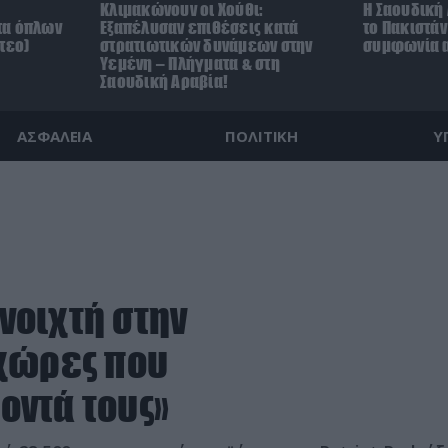
Κλιμακώνουν οι Χούθι:
Η Σαουδική 
τα όπλων
Eξαπέλυσαν επιθέσεις κατά
το Πακιστά
τεο)
στρατιωτικών δυνάμεων στην
συμφωνία α
Υεμένη – Πλήγματα & στη
Σαουδική Αραβία!
ΑΣΦΑΛΕΙΑ
ΠΟΛΙΤΙΚΗ
Υ
ανοιχτή στην
 χώρες που
οντά τους»