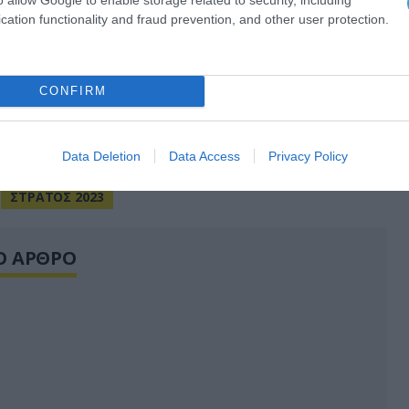
ι στο Συνεδριακό και Εκθεσιακό Κέντρο
cation functionality and fraud prevention, and other user protection.
ίο βολής Alabino και στο αεροδρόμιο
14-20 Αυγούστου.
ορυφαίες ρωσικές αμυντικές επιχειρήσεις θα
CONFIRM
ο εκθεσιακό και επιχειρηματικό πρόγραμμα
Data Deletion
Data Access
Privacy Policy
ΣΤΡΑΤΟΣ 2023
Ο ΑΡΘΡΟ