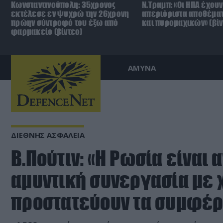
Κωνσταντινούπολη: 35χρονος
Ν.Τραμπ: «Οι ΗΠΑ έχουν
εκτέλεσε εν ψυχρώ την 26χρονη
απεριόριστα αποθέμα
πρώην σύντροφό του έξω από
και πυρομαχικών» (βίν
φαρμακείο (βίντεο)
ΑΜΥΝΑ
ΔΙΕΘΝΗΣ ΑΣΦΑΛΕΙΑ
Β.Πούτιν: «Η Ρωσία είναι 
αμυντική συνεργασία με
προστατεύουν τα συμφέρ