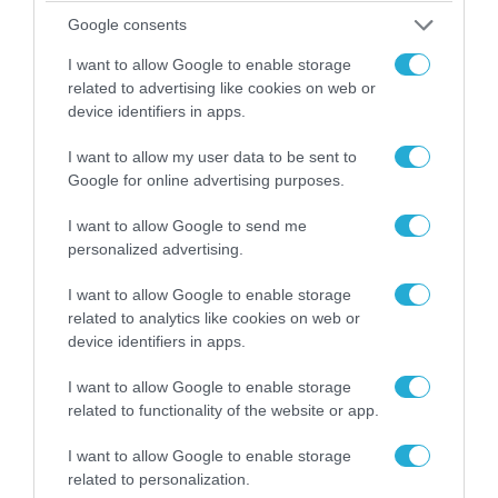
«Επιχείρηση ελεύθερα πεζοδρόμια» στην
Google consents
Αθήνα: Απομακρύνθηκαν παράνομα
αντικείμενα από κοινόχρηστους χώρους
I want to allow Google to enable storage
related to advertising like cookies on web or
device identifiers in apps.
I want to allow my user data to be sent to
Google for online advertising purposes.
I want to allow Google to send me
personalized advertising.
I want to allow Google to enable storage
related to analytics like cookies on web or
device identifiers in apps.
06.08.2026 | 09:02
I want to allow Google to enable storage
related to functionality of the website or app.
ΗΠΑ: Nέα στοιχεία για το περιστατικό με το
προεδρικό ελικόπτερο Marine One – Βρέθηκε
I want to allow Google to enable storage
δίπλα σε επιβατικό αεροσκάφος
related to personalization.