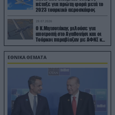
πέταξε για πρώτη φορά μετά το
2023 τουρκικό αεροσκάφος
29.07.2026
Ο Κ.Μητσοτάκης μιλούσε για
αποτροπή στο Αγαθονήσι και οι
Τούρκοι παραβίαζαν με ΑΦΝΣ και
drone
ΕΘΝΙΚΑ ΘΕΜΑΤΑ