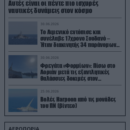
Aυτές είναι οι πέντε πιο ισχυρές
ναυτικές δυνάμεις στον κόσμο
30.06.2026
Το Λιμενικό εντόπισε και
συνέλαβε 17χρονο Σουδανό –
Ήταν διακινητής 34 παράνομων
μεταναστών
30.06.2026
Φρεγάτα «Φορμίων»: Πίσω στο
Λοριάν μετά τις εξαντλητικές
θαλάσσιες δοκιμές στον
απαιτητικό Βισκαϊκό
25.06.2026
Βολές Harpoon από τις μονάδες
του ΠΝ (βίντεο)
ΑΕΡΟΠΟΡΙΑ