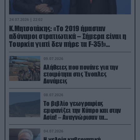
24.07.2026 | 22:02
Κ.Μητσοτάκης: «Το 2019 ήμασταν
αδύναμοι στρατιωτικά – Σήμερα είναι η
Τουρκία γιατί δεν πήρε τα F-35!»
(βίντεο)
09.07.2026
Αλήθειες που πονάνε για την
ετοιμότητα στις Ένοπλες
Δυνάμεις
08.07.2026
Το βιβλίο γεωγραφίας
εμφανίζει την Κύπρο και στην
Ασία! – Αναγνώρισαν τα
κατεχόμενα; (φωτο)
04.07.2026
Η γελοία κυβερνητική