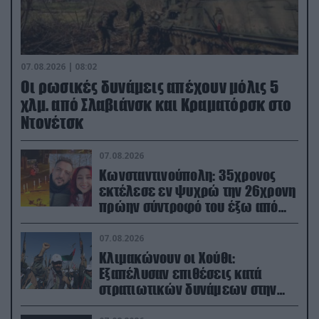
07.08.2026 | 08:02
Οι ρωσικές δυνάμεις απέχουν μόλις 5
χλμ. από Σλαβιάνσκ και Κραματόρσκ στο
Ντονέτσκ
07.08.2026
Κωνσταντινούπολη: 35χρονος
εκτέλεσε εν ψυχρώ την 26χρονη
πρώην σύντροφό του έξω από
φαρμακείο (βίντεο)
07.08.2026
Κλιμακώνουν οι Χούθι:
Eξαπέλυσαν επιθέσεις κατά
στρατιωτικών δυνάμεων στην
Υεμένη – Πλήγματα & στη