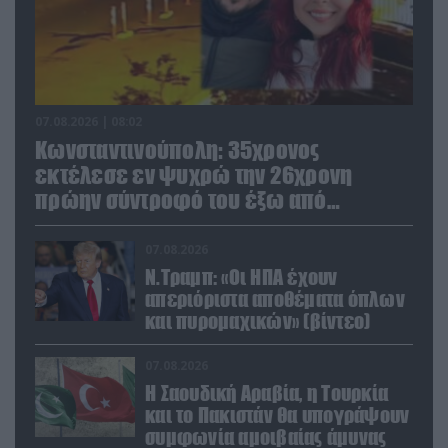
07.08.2026 | 08:02
Κωνσταντινούπολη: 35χρονος
εκτέλεσε εν ψυχρώ την 26χρονη
πρώην σύντροφό του έξω από
φαρμακείο (βίντεο)
07.08.2026
Ν.Τραμπ: «Οι ΗΠΑ έχουν
απεριόριστα αποθέματα όπλων
και πυρομαχικών» (βίντεο)
07.08.2026
Η Σαουδική Αραβία, η Τουρκία
και το Πακιστάν θα υπογράψουν
συμφωνία αμοιβαίας άμυνας