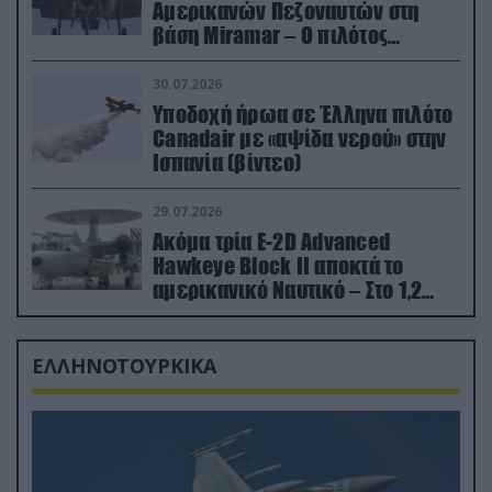
Αμερικανών Πεζοναυτών στη
βάση Miramar – Ο πιλότος
εκτινάχθηκε εγκαίρως
30.07.2026
Υποδοχή ήρωα σε Έλληνα πιλότο
Canadair με «αψίδα νερού» στην
Ισπανία (βίντεο)
29.07.2026
Ακόμα τρία E-2D Advanced
Hawkeye Block II αποκτά το
αμερικανικό Ναυτικό – Στο 1,2
δισ.δολάρια το κόστος
ΕΛΛΗΝΟΤΟΥΡΚΙΚΑ