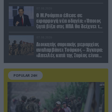
07.08.2026
Ο Μ.Ρούμπιο έθεσε σε
εφαρμογή νέα οδηγία: «Όποιος
ζητά βίζα στις ΗΠΑ θα δείχνει τα
social media – Τίποτα κρυφό»
07.08.2026
Διοικητής συριακής μεραρχίας
αναλαμβάνει Τούρκος – Άγκυρα:
«Απειλές κατά της Συρίας είναι
σαν να απειλούν εμάς»
POPULAR 24H