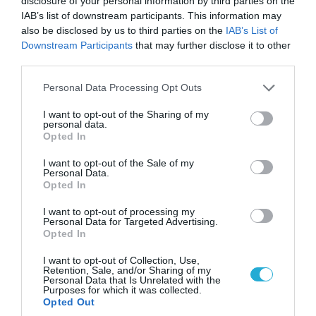
disclosure of your personal information by third parties on the
IAB’s list of downstream participants. This information may
also be disclosed by us to third parties on the
IAB’s List of
Downstream Participants
that may further disclose it to other
third parties.
06.08.2026 | 17:02
Please note that this website/app uses one or more Google
Personal Data Processing Opt Outs
Ουκρανία: Αποκαλύφθηκε ο αριθμός των
services and may gather and store information including but
ξένων εθελοντών που πολεμούν για το Κίεβο
not limited to your visit or usage behaviour. You may click to
I want to opt-out of the Sharing of my
personal data.
grant or deny consent to Google and its third-party tags to
Opted In
use your data for below specified purposes in below Google
consent section.
I want to opt-out of the Sale of my
Personal Data.
Opted In
I want to opt-out of processing my
Personal Data for Targeted Advertising.
Opted In
I want to opt-out of Collection, Use,
Retention, Sale, and/or Sharing of my
Personal Data that Is Unrelated with the
Purposes for which it was collected.
Opted Out
06.08.2026 | 14:02