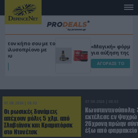
 το
«Μαγική» φόρμουλα τριβόλι + VIP
για αύξηση της λίμπιντο
ΑΓΟΡΑΣΕ ΤΟ
07.08.2026 | 08:02
07.08.2026 | 08:02
Κωνσταντινούπολη:
Οι ρωσικές δυνάμεις
εκτέλεσε εν ψυχρώ 
απέχουν μόλις 5 χλμ. από
26χρονη πρώην σύν
Σλαβιάνσκ και Κραματόρσκ
έξω από φαρμακείο 
στο Ντονέτσκ