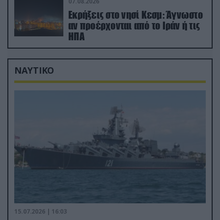
Σαουδική Αραβία!
07.08.2026
Εκρήξεις στο νησί Κεσμ: Άγνωστο
αν προέρχονται από το Ιράν ή τις
ΗΠΑ
ΝΑΥΤΙΚΟ
15.07.2026 | 16:03