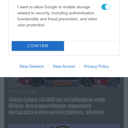
I want to allow Google to enable storage
related to security, including authentication
ΠΟΛΙΤΙΚΗ
functionality and fraud prevention, and other
user protection.
CONFIRM
Data Deletion
Data Access
Privacy Policy
06.08.2026 | 14:02
«Επιχείρηση ελεύθερα πεζοδρόμια» στην
Αθήνα: Απομακρύνθηκαν παράνομα
αντικείμενα από κοινόχρηστους χώρους