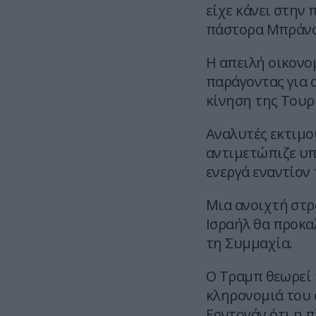
είχε κάνει στην
πάστορα Μπράνσ
Η απειλή οικονο
παράγοντας για
κίνηση της Τουρ
Αναλυτές εκτιμο
αντιμετώπιζε υπ
ενεργά εναντίον 
Μια ανοιχτή στρ
Ισραήλ θα προκα
τη Συμμαχία.
Ο Τραμπ θεωρεί 
κληρονομιά του 
Ερντογάν ότι η 