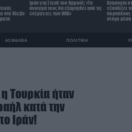
Ιράν για Στενά του Ορμούζ: «Το
Ανησυχία στ
τικός
άνοιγμά τους θα εξαρτηθεί από τις
εξοπλίζει τ
α στο Κίεβο
ενέργειες των ΗΠΑ»
πυραύλους 
γματα
στόχο μέσα
ΑΣΦΑΛΕΙΑ
ΠΟΛΙΤΙΚΗ
Υ
 η Τουρκία ήταν
ραήλ κατά την
το Ιράν!