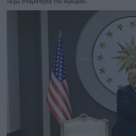
«Εγώ σταμάτησα την Άγκυρα»