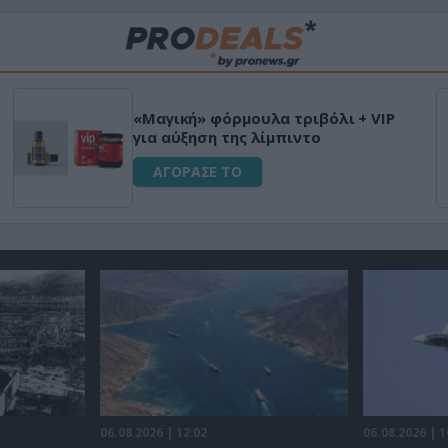
Μεταμόρφωσε τον κήπο σου με το
Ultra Box Μίνι Αλυσοπρίονο με
μπαταρία λιθίου
ΑΓΟΡΑΣΕ ΤΟ
06.08.2026 | 12:02
06.08.2026 | 1