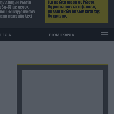
Για πρώτη φορά οι Ρώσοι
ην Δύση: H Ρωσία
δημοσιεύουν εκτοξεύσεις
α Su-57 με νέους
βαλλιστικών όπλων κατά της
που «κυνηγούν» τον
Ουκρανίας
 από παρεμβολές!
Π.ΕΘ.Α
ΒΙΟΜΗΧΑΝΙΑ