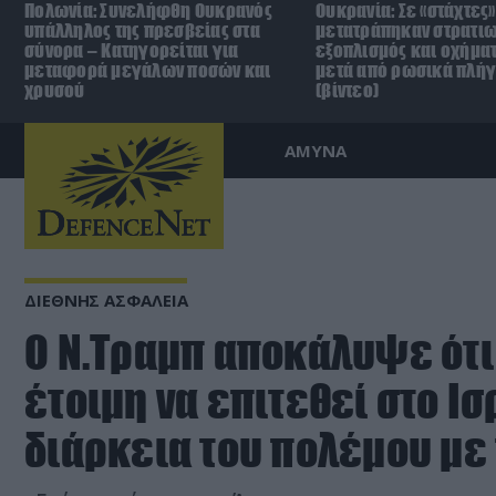
Πολωνία: Συνελήφθη Ουκρανός
Ουκρανία: Σε «στάχτες»
υπάλληλος της πρεσβείας στα
μετατράπηκαν στρατιω
σύνορα – Κατηγορείται για
εξοπλισμός και οχήματ
μεταφορά μεγάλων ποσών και
μετά από ρωσικά πλή
χρυσού
(βίντεο)
ΑΜΥΝΑ
ΔΙΕΘΝΗΣ ΑΣΦΑΛΕΙΑ
O N.Τραμπ αποκάλυψε ότι
έτοιμη να επιτεθεί στο Ισ
διάρκεια του πολέμου με 