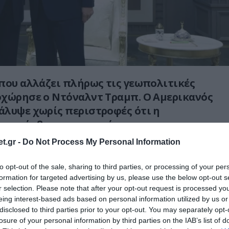
που αλλάζει πλήρως τις γεωπολιτικές
οχώρησε ο Ντόναλντ Τραμπ. Ο Αμερικανός
άλυψε χωρίς περιστροφές ότι η
παρέμβαση και η σχέση του με τον
ρντογάν ήταν ο μοναδικός λόγος που
t.gr -
Do Not Process My Personal Information
ουρκία από το να εμπλακεί στρατιωτικά
υμένο πόλεμο κατά του Ισραήλ!
to opt-out of the sale, sharing to third parties, or processing of your per
formation for targeted advertising by us, please use the below opt-out s
υ Ντόναλντ Τραμπ ότι η προσωπική του
r selection. Please note that after your opt-out request is processed y
eing interest-based ads based on personal information utilized by us or
τζέπ Ταγίπ Ερντογάν ήταν ο μοναδικός λόγος
disclosed to third parties prior to your opt-out. You may separately opt-
εν ενεπλάκη στρατιωτικά σε έναν γενικευμένο
losure of your personal information by third parties on the IAB’s list of