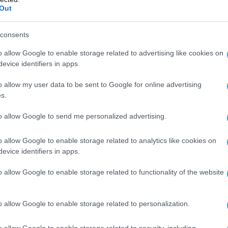
Out
αναν εξαιτίας μου»,
συμπλήρωσε με έμφαση.
consents
ey: “I hear some people saying about their
o allow Google to enable storage related to advertising like cookies on
h Israel. They could’ve gotten into the fight on
evice identifiers in apps.
 They are a nation that’s been very very good.
traordinary in many ways which respect to our
o allow my user data to be sent to Google for online advertising
s.
ship.”
pic.twitter.com/wyqQSfWsAU
to allow Google to send me personalized advertising.
 Source Intel (@Osint613)
July 7, 2026
o allow Google to enable storage related to analytics like cookies on
τή του Αμερικανού προέδρου μόνο τυχαία
evice identifiers in apps.
 η Τουρκία έχει υιοθετήσει μια εξαιρετικά
o allow Google to enable storage related to functionality of the website
 και πολιτική στάση κατά του Ισραήλ κατά τη
όσφατων συγκρούσεων σε Γάζα, με τη
 το Ιράν,
o allow Google to enable storage related to personalization.
ο Τραμπ υπογράμμισε δημόσια, δίπλα στον
o allow Google to enable storage related to security, including