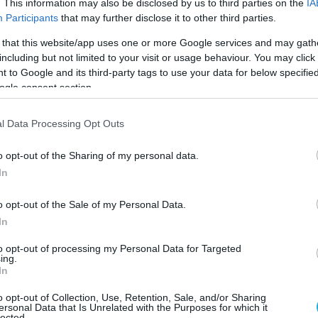
Ισραήλ, δεν είναι απλά μια επικοινωνιακή
. This information may also be disclosed by us to third parties on the
IA
Participants
that may further disclose it to other third parties.
 τη βάση της στρατηγικής του για τη Μέση
α βασίζεται στο δόγμα «διαχείρισης μέσω
 that this website/app uses one or more Google services and may gath
.
including but not limited to your visit or usage behaviour. You may click 
 to Google and its third-party tags to use your data for below specifi
ogle consent section.
ερωτήσεις δημοσιογράφων, ο Τραμπ
φλέγον ζήτημα των σχέσεων της Άγκυρας με
l Data Processing Opt Outs
αίνοντας σε μια παραδοχή που ερμηνεύεται
ση» με βελούδινο γάντι.
o opt-out of the Sharing of my personal data.
In
α είχαν μπει στον πόλεμο από την αντίθετη
τας την Τουρκία.
o opt-out of the Sale of my Personal Data.
In
 να μιλούν για τη σχέση τους με το Ισραήλ.
to opt-out of processing my Personal Data for Targeted
α είχαν μπει στη μάχη από την αντίθετη
ing.
In
 είναι ένα έθνος που υπήρξε πάρα πολύ
εξαιρετικοί με πολλούς τρόπους όσον αφορά
o opt-out of Collection, Use, Retention, Sale, and/or Sharing
ersonal Data that Is Unrelated with the Purposes for which it
lected.