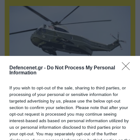
Defencenet.gr -
Do Not Process My Personal
Information
05.08.2026 | 15:02
If you wish to opt-out of the sale, sharing to third parties, or
ΗΠΑ: Σε εξέλιξη έρευνα της FAA για
processing of your personal or sensitive information for
περιστατικό με το προεδρικό ελικόπτερο
targeted advertising by us, please use the below opt-out
Marine One που μετέφερε τον Ν.Τραμπ
section to confirm your selection. Please note that after your
opt-out request is processed you may continue seeing
interest-based ads based on personal information utilized by
us or personal information disclosed to third parties prior to
your opt-out. You may separately opt-out of the further