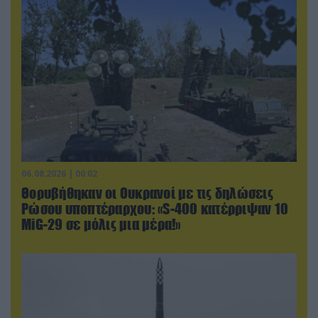
06.08.2026 | 00:02
Θορυβήθηκαν οι Ουκρανοί με τις δηλώσεις
Ρώσου υποπτέραρχου: «S-400 κατέρριψαν 10
MiG-29 σε μόλις μια μέρα!»