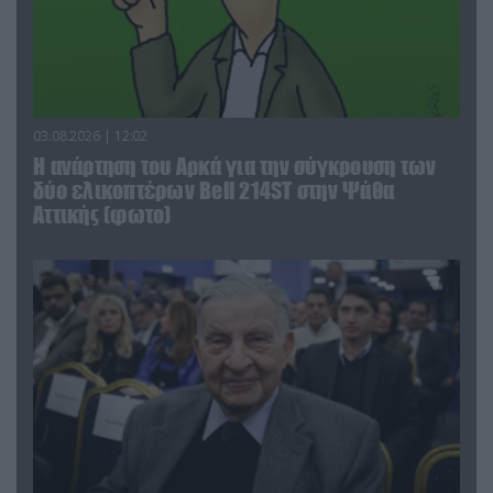
03.08.2026 | 12:02
Η ανάρτηση του Αρκά για την σύγκρουση των
δύο ελικοπτέρων Bell 214ST στην Ψάθα
Αττικής (φωτο)