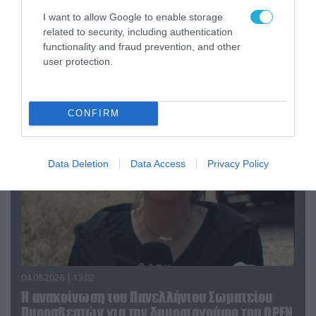
I want to allow Google to enable storage
related to security, including authentication
04.08.2026 | 15:02
functionality and fraud prevention, and other
Αυτή την ώρα το τελευταίο «αντίο» στον πρώην
user protection.
υπουργό Ι.Βαρβιτσιώτη (φωτο)
CONFIRM
Data Deletion
Data Access
Privacy Policy
04.08.2026 | 13:02
Η ανακοίνωση του Πανελλήνιου Σωματείου
Πυροσβεστών για την δημοσιογράφο του OPEN