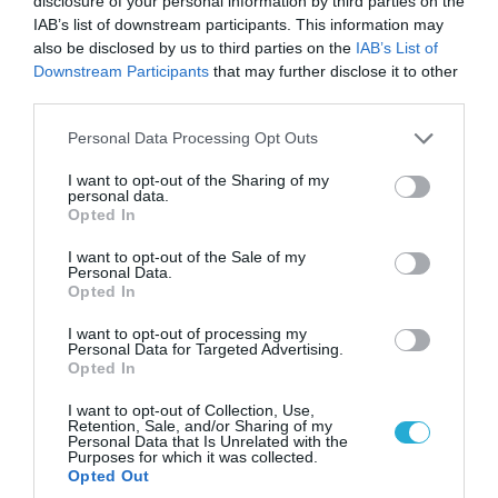
disclosure of your personal information by third parties on the
IAB’s list of downstream participants. This information may
also be disclosed by us to third parties on the
IAB’s List of
Downstream Participants
that may further disclose it to other
third parties.
Please note that this website/app uses one or more Google
Personal Data Processing Opt Outs
services and may gather and store information including but
not limited to your visit or usage behaviour. You may click to
I want to opt-out of the Sharing of my
05.08.2026 | 22:02
personal data.
grant or deny consent to Google and its third-party tags to
Opted In
Αδειάζουν το Κραματόρσκ οι Ουκρανοί:
use your data for below specified purposes in below Google
Έκτακτη εκκένωση στην πόλη μετά την
consent section.
I want to opt-out of the Sale of my
αιφνιδιαστική προώθηση των Ρώσων (βίντεο)
Personal Data.
Opted In
I want to opt-out of processing my
Personal Data for Targeted Advertising.
ΠΟΛΙΤΙΚΗ
Opted In
I want to opt-out of Collection, Use,
Retention, Sale, and/or Sharing of my
Personal Data that Is Unrelated with the
Purposes for which it was collected.
Opted Out