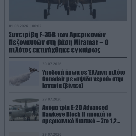
01.08.2026 | 00:02
Συνετρίβη F-35B των Αμερικανών
Πεζοναυτών στη βάση Miramar – Ο
πιλότος εκτινάχθηκε εγκαίρως
30.07.2026
Υποδοχή ήρωα σε Έλληνα πιλότο
Canadair με «αψίδα νερού» στην
Ισπανία (βίντεο)
29.07.2026
Ακόμα τρία E-2D Advanced
Hawkeye Block II αποκτά το
αμερικανικό Ναυτικό – Στο 1,2
δισ.δολάρια το κόστος
29.07.2026