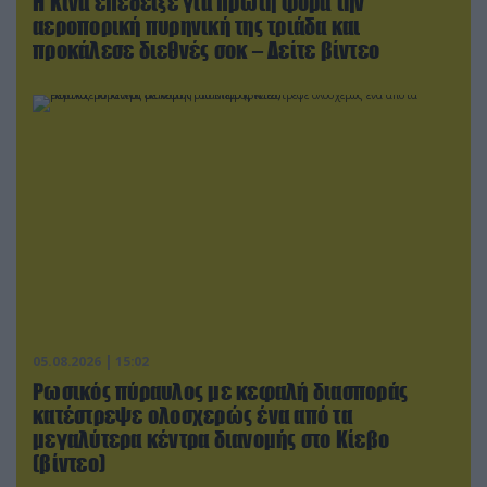
Η Κίνα επέδειξε για πρώτη φορά την
αεροπορική πυρηνική της τριάδα και
προκάλεσε διεθνές σοκ – Δείτε βίντεο
05.08.2026 | 15:02
Ρωσικός πύραυλος με κεφαλή διασποράς
κατέστρεψε ολοσχερώς ένα από τα
μεγαλύτερα κέντρα διανομής στο Κίεβο
(βίντεο)