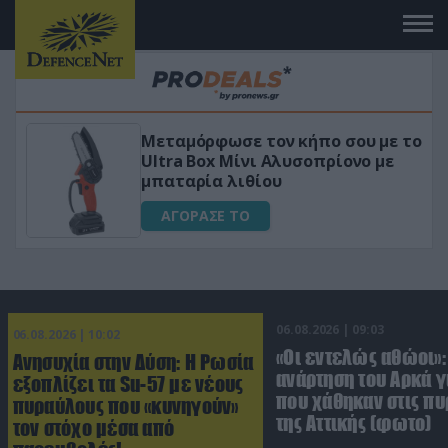
Μεταμόρφωσε τον κήπο σου με το
ικό
Ultra Box Μίνι Αλυσοπρίονο με
μπαταρία λιθίου
ΑΓΟΡΑΣΕ ΤΟ
06.08.2026 | 09:03
06.08.2026 | 10:02
«Οι εντελώς αθώοι»:
Ανησυχία στην Δύση: H Ρωσία
ανάρτηση του Αρκά γ
εξοπλίζει τα Su-57 με νέους
που χάθηκαν στις πυ
πυραύλους που «κυνηγούν»
της Αττικής (φωτο)
τον στόχο μέσα από