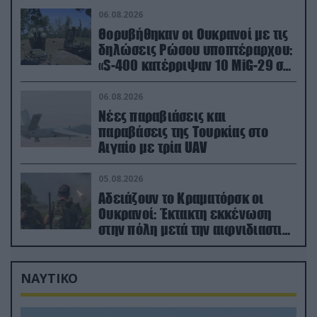
06.08.2026
Θορυβήθηκαν οι Ουκρανοί με τις
δηλώσεις Ρώσου υποπτέραρχου:
«S-400 κατέρριψαν 10 MiG-29 σε
μόλις μια μέρα!»
06.08.2026
Νέες παραβιάσεις και
παραβάσεις της Τουρκίας στο
Αιγαίο με τρία UAV
05.08.2026
Αδειάζουν το Κραματόρσκ οι
Ουκρανοί: Έκτακτη εκκένωση
στην πόλη μετά την αιφνιδιαστική
προώθηση των Ρώσων (βίντεο)
ΝΑΥΤΙΚΟ