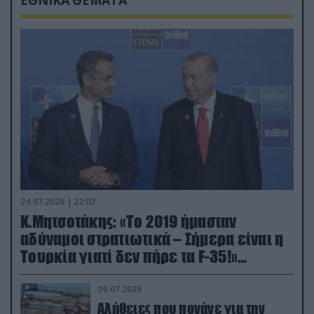
24.07.2026 | 22:02
Κ.Μητσοτάκης: «Το 2019 ήμασταν
αδύναμοι στρατιωτικά – Σήμερα είναι η
Τουρκία γιατί δεν πήρε τα F-35!»
(βίντεο)
09.07.2026
Αλήθειες που πονάνε για την