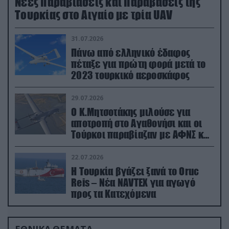
Νέες παραβιάσεις και παραβάσεις της
Τουρκίας στο Αιγαίο με τρία UAV
31.07.2026
Πάνω από ελληνικό έδαφος
πέταξε για πρώτη φορά μετά το
2023 τουρκικό αεροσκάφος
29.07.2026
Ο Κ.Μητσοτάκης μιλούσε για
αποτροπή στο Αγαθονήσι και οι
Τούρκοι παραβίαζαν με ΑΦΝΣ και
drone
22.07.2026
Η Τουρκία βγάζει ξανά το Oruc
Reis – Νέα NAVTEX για αγωγό
προς τα Κατεχόμενα
ΕΘΝΙΚΑ ΘΕΜΑΤΑ