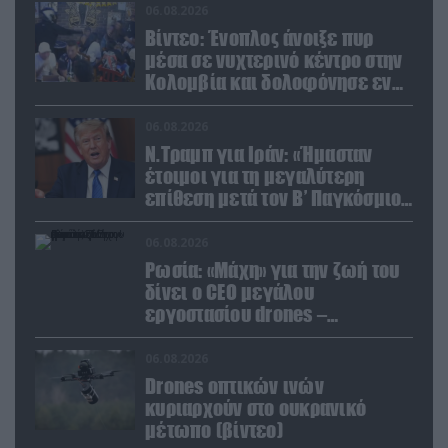
06.08.2026
Βίντεο: Ένοπλος άνοιξε πυρ
μέσα σε νυχτερινό κέντρο στην
Κολομβία και δολοφόνησε εν
ψυχρώ νεαρό ζευγάρι
06.08.2026
Ν.Τραμπ για Ιράν: «Ήμασταν
έτοιμοι για τη μεγαλύτερη
επίθεση μετά τον Β’ Παγκόσμιο
Πόλεμο» (βίντεο)
06.08.2026
Ρωσία: «Μάχη» για την ζωή του
δίνει ο CEO μεγάλου
εργοστασίου drones –
Ανατίναξαν το αυτοκίνητό του!
(βίντεο)
06.08.2026
Drones οπτικών ινών
κυριαρχούν στο ουκρανικό
μέτωπο (βίντεο)