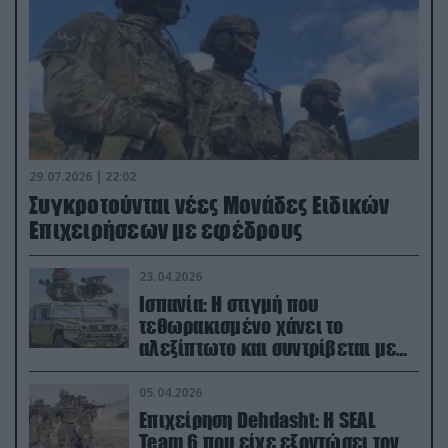
29.07.2026 | 22:02
Συγκροτούνται νέες Μονάδες Ειδικών
Επιχειρήσεων με εφέδρους
23.04.2026
Ισπανία: Η στιγμή που
τεθωρακισμένο χάνει το
αλεξίπτωτο και συντρίβεται με
ορμή στο έδαφος (βίντεο)
05.04.2026
Επιχείρηση Dehdasht: Η SEAL
Team 6 που είχε εξοντώσει τον