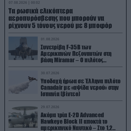
07.08.2026 | 00:02
Τα ρωσικά ελικόπτερα
αεροπυρόσβεσης που μπορούν να
ρίχνουν 5 τόνους νερού με 8 μποφόρ
01.08.2026
Συνετρίβη F-35B των
Αμερικανών Πεζοναυτών στη
βάση Miramar – Ο πιλότος
εκτινάχθηκε εγκαίρως
30.07.2026
Υποδοχή ήρωα σε Έλληνα πιλότο
Canadair με «αψίδα νερού» στην
Ισπανία (βίντεο)
29.07.2026
Ακόμα τρία E-2D Advanced
Hawkeye Block II αποκτά το
αμερικανικό Ναυτικό – Στο 1,2