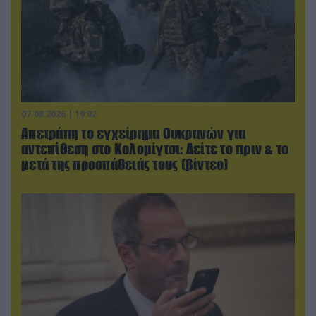
07.08.2026 | 19:02
Απετράπη το εγχείρημα Ουκρανών για
αντεπίθεση στο Κολομίγτσι: Δείτε το πριν & το
μετά της προσπάθειάς τους (βίντεο)