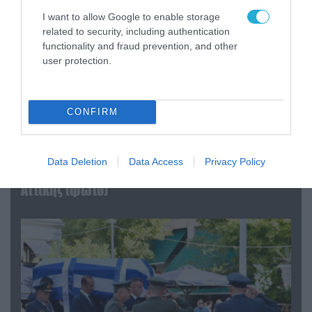
I want to allow Google to enable storage
related to security, including authentication
functionality and fraud prevention, and other
user protection.
CONFIRM
06.08.2026 | 09:03
«Οι εντελώς αθώοι»: Η ανάρτηση του Αρκά για
Data Deletion
Data Access
Privacy Policy
τα ζώα που χάθηκαν στις πυρκαγιές της
Αττικής (φωτο)