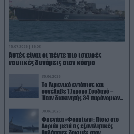
15.07.2026 | 16:03
Aυτές είναι οι πέντε πιο ισχυρές
ναυτικές δυνάμεις στον κόσμο
30.06.2026
Το Λιμενικό εντόπισε και
συνέλαβε 17χρονο Σουδανό –
Ήταν διακινητής 34 παράνομων
μεταναστών
30.06.2026
Φρεγάτα «Φορμίων»: Πίσω στο
Λοριάν μετά τις εξαντλητικές
θαλάσσιες δοκιμές στον