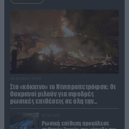
08.08.2026 | 01:02
Στο «κόκκινο» το Ντνιπροπετρόφσκ: Οι
Ουκρανοί μιλούν για σφοδρές
ρωσικές επιθέσεις σε όλη την
επικράτεια
07.08.2026
Ρωσική επίθεση προκάλεσε