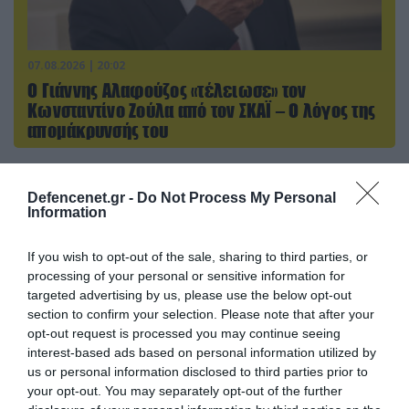
07.08.2026 | 20:02
Ο Γιάννης Αλαφούζος «τέλειωσε» τον
Κωνσταντίνο Ζούλα από τον ΣΚΑΪ – Ο λόγος της
απομάκρυνσής του
Defencenet.gr -
Do Not Process My Personal
ΠΟΛΙΤΙΚΗ
Information
If you wish to opt-out of the sale, sharing to third parties, or
processing of your personal or sensitive information for
targeted advertising by us, please use the below opt-out
section to confirm your selection. Please note that after your
opt-out request is processed you may continue seeing
interest-based ads based on personal information utilized by
us or personal information disclosed to third parties prior to
your opt-out. You may separately opt-out of the further