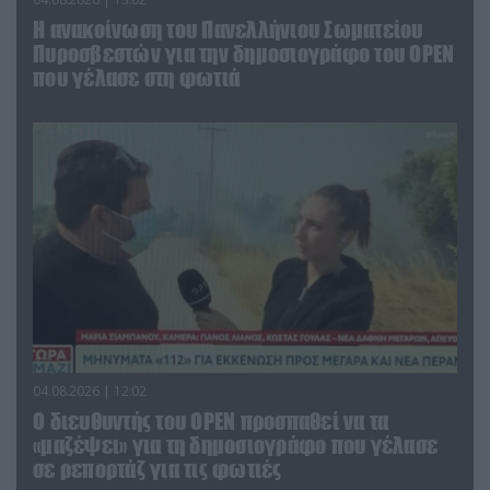
Η ανακοίνωση του Πανελλήνιου Σωματείου
Πυροσβεστών για την δημοσιογράφο του OPEN
που γέλασε στη φωτιά
04.08.2026 | 12:02
O διευθυντής του OPEN προσπαθεί να τα
«μαζέψει» για τη δημοσιογράφο που γέλασε
σε ρεπορτάζ για τις φωτιές