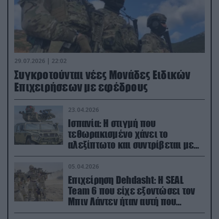
29.07.2026 | 22:02
Συγκροτούνται νέες Μονάδες Ειδικών
Επιχειρήσεων με εφέδρους
23.04.2026
Ισπανία: Η στιγμή που
τεθωρακισμένο χάνει το
αλεξίπτωτο και συντρίβεται με
ορμή στο έδαφος (βίντεο)
05.04.2026
Επιχείρηση Dehdasht: Η SEAL
Team 6 που είχε εξοντώσει τον
Μπιν Λάντεν ήταν αυτή που
διέσωσε τον πιλότο του F-15