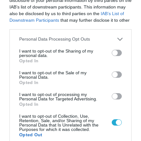
disclosure of your personal information by third parties on the
IAB’s list of downstream participants. This information may
also be disclosed by us to third parties on the
IAB’s List of
08.08.2026 | 09:02
Downstream Participants
that may further disclose it to other
«Η απόλυτη τραγωδία»: Η «αιχμηρή» ανάρτηση
third parties.
του Αρκά για τα τατουάζ (φωτο)
Please note that this website/app uses one or more Google
Personal Data Processing Opt Outs
services and may gather and store information including but
not limited to your visit or usage behaviour. You may click to
I want to opt-out of the Sharing of my
personal data.
grant or deny consent to Google and its third-party tags to
Opted In
use your data for below specified purposes in below Google
consent section.
I want to opt-out of the Sale of my
Personal Data.
Opted In
I want to opt-out of processing my
Personal Data for Targeted Advertising.
Opted In
I want to opt-out of Collection, Use,
07.08.2026 | 20:02
Retention, Sale, and/or Sharing of my
Personal Data that Is Unrelated with the
Ο Γιάννης Αλαφούζος «τέλειωσε» τον
Purposes for which it was collected.
Κωνσταντίνο Ζούλα από τον ΣΚΑΪ – Ο λόγος της
Opted Out