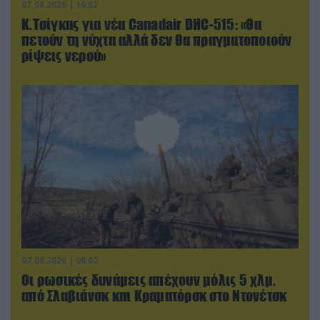
07.08.2026 | 16:02
Κ.Τσίγκας για νέα Canadair DHC-515: «Θα
πετούν τη νύχτα αλλά δεν θα πραγματοποιούν
ρίψεις νερού»
07.08.2026 | 08:02
Οι ρωσικές δυνάμεις απέχουν μόλις 5 χλμ.
από Σλαβιάνσκ και Κραματόρσκ στο Ντονέτσκ