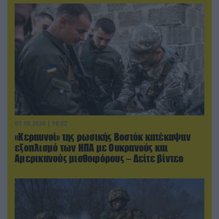
07.08.2026 | 18:02
«Κεραυνοί» της ρωσικής Βοστόκ κατέκαψαν
εξοπλισμό των ΗΠΑ με Ουκρανούς και
Αμερικανούς μισθοφόρους – Δείτε βίντεο