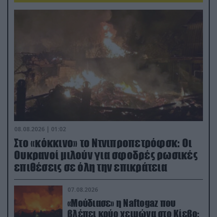
08.08.2026 | 01:02
Στο «κόκκινο» το Ντνιπροπετρόφσκ: Οι
Ουκρανοί μιλούν για σφοδρές ρωσικές
επιθέσεις σε όλη την επικράτεια
07.08.2026
«Μούδιασε» η Naftogaz που
βλέπει κρύο χειμώνα στο Κίεβο: