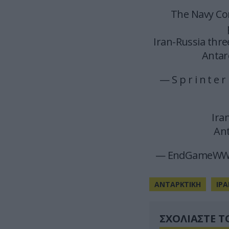
The Navy Co
Iran-Russia thr
Antar
— S p r i n t e 
Iran
Ant
— EndGameWW3
ΑΝΤΑΡΚΤΙΚΗ
ΙΡ
ΣΧΟΛΙΑΣΤΕ Τ