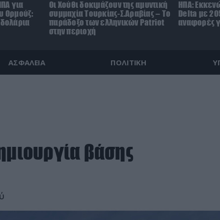
ΗΠΑ για
Οι Χούθι δοκιμάζουν της αμυντική
ΗΠΑ: Εκκεν
υ Ορμούζ:
συμμαχία Τουρκίας-Σ.Αραβίας – Το
Delta με 20
.δολάρια
παράδοξο των ελληνικών Patriot
αναφορές γ
στην περιοχή
ΑΣΦΑΛΕΙΑ
ΠΟΛΙΤΙΚΗ
Υ
δημιουργία βάσης
ύ