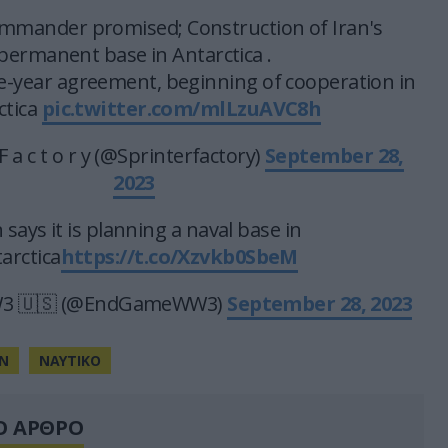
mmander promised; Construction of Iran's
permanent base in Antarctica .
ee-year agreement, beginning of cooperation in
ctica
pic.twitter.com/mlLzuAVC8h
r F a c t o r y (@Sprinterfactory)
September 28,
2023
 says it is planning a naval base in
arctica
https://t.co/Xzvkb0SbeM
 🇺🇸 (@EndGameWW3)
September 28, 2023
ΑΝ
ΝΑΥΤΙΚΟ
Ο ΑΡΘΡΟ