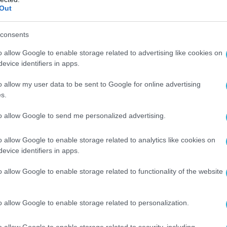
 είμαστε παρόντες στη Διώρυγα του
Out
 ο ναύαρχος Ιράνι τον Ιανουάριο.
consents
ani σε δύο στενά φαίνεται να είναι ένα σχόλιο
 Ορμούζ και το στενό Bab Al Mandab, τα οποία
o allow Google to enable storage related to advertising like cookies on
evice identifiers in apps.
ο από τις πιο πολυσύχναστους ναυτιλιακούς
ν κόσμο.
o allow my user data to be sent to Google for online advertising
s.
τονη στρατιωτική παρουσία στα στενά του
to allow Google to send me personalized advertising.
στείλει ορισμένα πλοία, σε πιο περιορισμένη
 Αλ Μαντάμπ, μεταξύ της Υεμένης και της
o allow Google to enable storage related to analytics like cookies on
ίρου.
evice identifiers in apps.
 επίσης καταβάλει προσπάθειες να στηρίξει
o allow Google to enable storage related to functionality of the website
 και οικονομικές συμμαχίες της στη Νότια
Αφρική καθώς οι εντάσεις με τη Δύση
o allow Google to enable storage related to personalization.
λές.
o allow Google to enable storage related to security, including