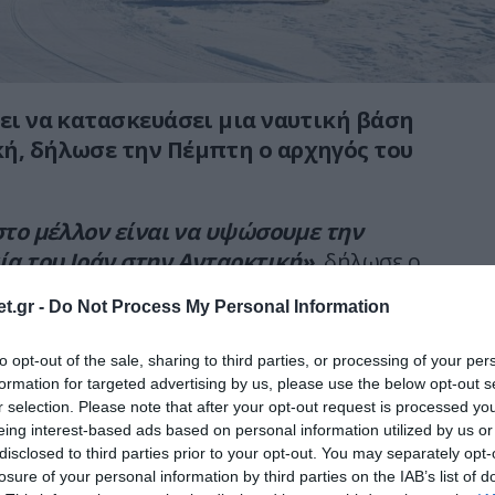
ζει να κατασκευάσει μια ναυτική βάση
ή, δήλωσε την Πέμπτη ο αρχηγός του
στο μέλλον είναι να υψώσουμε την
α του Ιράν στην Ανταρκτική»,
δήλωσε ο
τικού Adm Shahram Irani κατά τη διάρκεια
t.gr -
Do Not Process My Personal Information
ερής άμυνας» του Ιράν.
to opt-out of the sale, sharing to third parties, or processing of your per
ζει να πραγματοποιήσει
«στρατιωτική και
formation for targeted advertising by us, please use the below opt-out s
ργασία στον Νότιο Πόλο, πρόσθεσε,
r selection. Please note that after your opt-out request is processed y
τον 86ο στολίσκο, ο οποίος επέστρεψε τον
eing interest-based ads based on personal information utilized by us or
disclosed to third parties prior to your opt-out. You may separately opt-
περιοδεία ανα τον κόσμο προετοιμάζοντας έτσι
losure of your personal information by third parties on the IAB’s list of
ην Ανταρκτική.