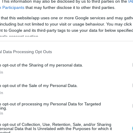
. This information may also be disclosed by us to third parties on the
IA
Participants
that may further disclose it to other third parties.
ν δήλωσε ότι ήλπιζε να στείλει πολεμικά
 that this website/app uses one or more Google services and may gath
κτική στο «εγγύς μέλλον» και είχε στείλει τον
including but not limited to your visit or usage behaviour. You may click 
αποστολή σε όλο τον κόσμο για να
 to Google and its third-party tags to use your data for below specifi
ια την αποστολή.
ogle consent section.
ι είπε ότι η αποστολή του στολίσκου
l Data Processing Opt Outs
εμονία των παγκόσμιων δυνάμεων»,
o opt-out of the Sharing of my personal data.
ή Irna.
In
 φέτος εξέφρασαν ανησυχίες όταν η Τεχεράνη
o opt-out of the Sale of my Personal Data.
 πλοία στη Βραζιλία και είπε ότι θα στείλει
In
γα του Παναμά.
to opt-out of processing my Personal Data for Targeted
ing.
τες σε όλα τα στρατηγικά στενά του
In
ήμασταν παρόντες μόνο σε δύο στενά – σε
o opt-out of Collection, Use, Retention, Sale, and/or Sharing
α θα είμαστε παρόντες φέτος και
ersonal Data that Is Unrelated with the Purposes for which it
lected.