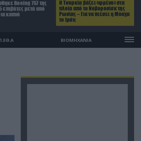
Η Τουρκία βάζει «φρένο» στα
ώθηκε Boeing 757 της
πλοία από το Νοβοροσίσκ της
5 επιβάτες μετά από
Ρωσίας – Για να πιέσει η Μόσχα
ια καπνό
το Ιράν;
Π.ΕΘ.Α
ΒΙΟΜΗΧΑΝΙΑ