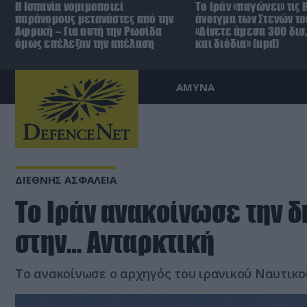
Η Ισπανία νομιμοποιεί
Το Ιράν «παγώνει» τις 
παράνομους μετανάστες από την
άνοιγμα των Στενών το
Αφρική – Για αυτή την Ρωσίδα
«Δίνετε άμεσα 300 δισ
όμως επέλεξαν την απέλαση
και διόδια» (upd)
ΑΜΥΝΑ
ΔΙΕΘΝΗΣ ΑΣΦΑΛΕΙΑ
Το Ιράν ανακοίνωσε την 
στην… Ανταρκτική
Το ανακοίνωσε ο αρχηγός του ιρανικού Ναυτικο