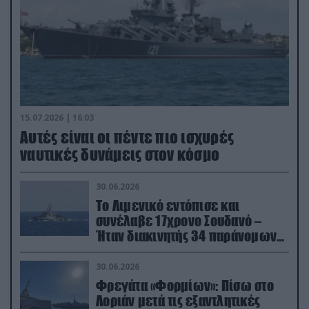
15.07.2026 | 16:03
Aυτές είναι οι πέντε πιο ισχυρές
ναυτικές δυνάμεις στον κόσμο
30.06.2026
Το Λιμενικό εντόπισε και
συνέλαβε 17χρονο Σουδανό –
Ήταν διακινητής 34 παράνομων
μεταναστών
30.06.2026
Φρεγάτα «Φορμίων»: Πίσω στο
Λοριάν μετά τις εξαντλητικές