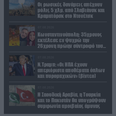
Οι ρωσικές δυνάμεις απέχουν
μόλις 5 χλμ. από Σλαβιάνσκ και
Κραματόρσκ στο Ντονέτσκ
07.08.2026
Κωνσταντινούπολη: 35χρονος
εκτέλεσε εν ψυχρώ την
26χρονη πρώην σύντροφό του
έξω από φαρμακείο (βίντεο)
07.08.2026
Ν.Τραμπ: «Οι ΗΠΑ έχουν
απεριόριστα αποθέματα όπλων
και πυρομαχικών» (βίντεο)
07.08.2026
Η Σαουδική Αραβία, η Τουρκία
και το Πακιστάν θα υπογράψουν
συμφωνία αμοιβαίας άμυνας