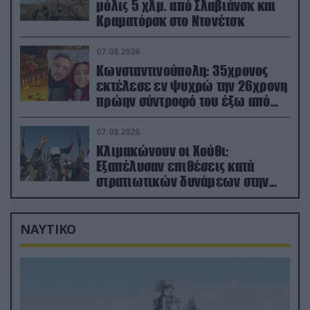
μόλις 5 χλμ. από Σλαβιάνσκ και
Κραματόρσκ στο Ντονέτσκ
07.08.2026
Κωνσταντινούπολη: 35χρονος
εκτέλεσε εν ψυχρώ την 26χρονη
πρώην σύντροφό του έξω από
φαρμακείο (βίντεο)
07.08.2026
Κλιμακώνουν οι Χούθι:
Eξαπέλυσαν επιθέσεις κατά
στρατιωτικών δυνάμεων στην
Υεμένη – Πλήγματα & στη
Σαουδική Αραβία!
ΝΑΥΤΙΚΟ