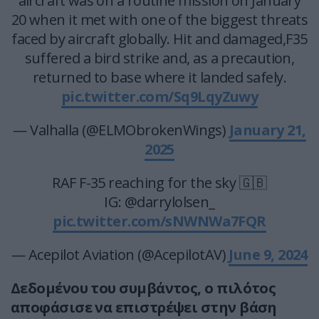
aircraft was on a routine mission on January
20 when it met with one of the biggest threats
faced by aircraft globally. Hit and damaged,F35
suffered a bird strike and, as a precaution,
returned to base where it landed safely.
pic.twitter.com/Sq9LqyZuwy
— Valhalla (@ELMObrokenWings)
January 21,
2025
RAF F-35 reaching for the sky 🇬🇧
IG: @darrylolsen_
pic.twitter.com/sNWNWa7FQR
— Acepilot Aviation (@AcepilotAV)
June 9, 2024
Δεδομένου του συμβάντος, ο πιλότος
αποφάσισε να επιστρέψει στην βάση