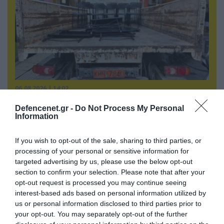
06.08.2026 | 14:02
«Επιχείρηση ελεύθερα πεζοδρόμια» στην
Defencenet.gr -
Do Not Process My Personal
Αθήνα: Απομακρύνθηκαν παράνομα
Information
αντικείμενα από κοινόχρηστους χώρους
If you wish to opt-out of the sale, sharing to third parties, or
processing of your personal or sensitive information for
targeted advertising by us, please use the below opt-out
section to confirm your selection. Please note that after your
opt-out request is processed you may continue seeing
interest-based ads based on personal information utilized by
us or personal information disclosed to third parties prior to
your opt-out. You may separately opt-out of the further