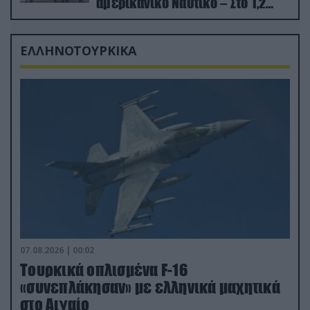
αμερικανικό Ναυτικό – Στο 1,2
δισ.δολάρια το κόστος
ΕΛΛΗΝΟΤΟΥΡΚΙΚΑ
07.08.2026 | 00:02
Τουρκικά οπλισμένα F-16
«συνεπλάκησαν» με ελληνικά μαχητικά
στο Αιγαίο