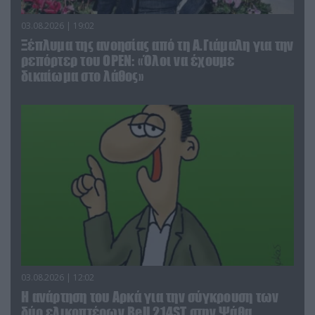
03.08.2026 | 19:02
Ξέπλυμα της ανοησίας από τη Α.Γιάμαλη για την
ρεπόρτερ του ΟΡΕΝ: «Όλοι να έχουμε
δικαίωμα στο λάθος»
03.08.2026 | 12:02
Η ανάρτηση του Αρκά για την σύγκρουση των
δύο ελικοπτέρων Bell 214ST στην Ψάθα