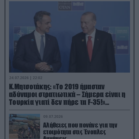
24.07.2026 | 22:02
Κ.Μητσοτάκης: «Το 2019 ήμασταν
αδύναμοι στρατιωτικά – Σήμερα είναι η
Τουρκία γιατί δεν πήρε τα F-35!»
(βίντεο)
09.07.2026
Αλήθειες που πονάνε για την
ετοιμότητα στις Ένοπλες
Δυνάμεις