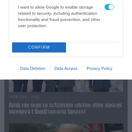
τα ζώα που χάθηκαν στις πυρκαγιές της
I want to allow Google to enable storage
Αττικής (φωτο)
related to security, including authentication
functionality and fraud prevention, and other
user protection.
CONFIRM
Data Deletion
Data Access
Privacy Policy
04.08.2026 | 15:02
Αυτή την ώρα το τελευταίο «αντίο» στον πρώην
υπουργό Ι.Βαρβιτσιώτη (φωτο)