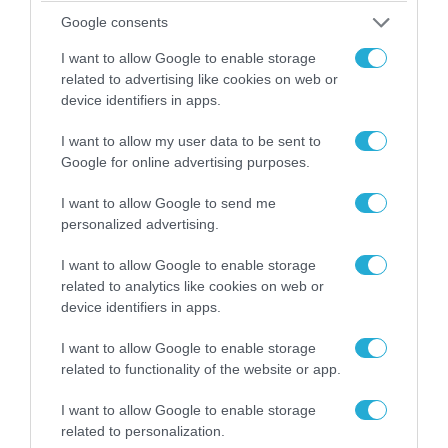
Google consents
I want to allow Google to enable storage
06.08.2026 | 14:02
related to advertising like cookies on web or
«Επιχείρηση ελεύθερα πεζοδρόμια» στην
device identifiers in apps.
Αθήνα: Απομακρύνθηκαν παράνομα
αντικείμενα από κοινόχρηστους χώρους
I want to allow my user data to be sent to
Google for online advertising purposes.
I want to allow Google to send me
personalized advertising.
I want to allow Google to enable storage
related to analytics like cookies on web or
device identifiers in apps.
I want to allow Google to enable storage
related to functionality of the website or app.
I want to allow Google to enable storage
06.08.2026 | 09:03
related to personalization.
«Οι εντελώς αθώοι»: Η ανάρτηση του Αρκά για