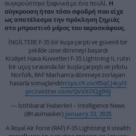
συγκρούστηκε ξαφνικά με ένα πουλί.
Η
σύγκρουση ήταν τόσο σφοδρή που είχε
ως αποτέλεσμα την πρόκληση ζημιάς
στο μπροστινό μέρος του αεροσκάφους.
İNGİLTERE F-35 bir kuşa çarptı ve güvenli bir
şekilde üsse dönmeyi başardı
Kraliyet Hava Kuvvetleri F-35 Lightning II, rutin
bir uçuş sırasında bir kuşla çarpıştı ve pilotu
Norfolk, RAF Marham'a dönmeye zorlayan
hasarla sonuçlandı
https://t.co/K5qCJ4cyiS
pic.twitter.com/QvVXOQgR6J
— İstihbarat Haberleri – Intelligence News
(@rasimasker)
January 22, 2025
A Royal Air Force (RAF) F-35 Lightning II stealth