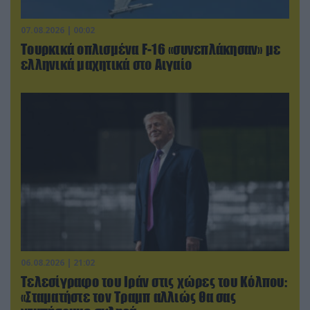
07.08.2026 | 00:02
Τουρκικά οπλισμένα F-16 «συνεπλάκησαν» με
ελληνικά μαχητικά στο Αιγαίο
06.08.2026 | 21:02
Τελεσίγραφο του Ιράν στις χώρες του Κόλπου:
«Σταματήστε τον Τραμπ αλλιώς θα σας