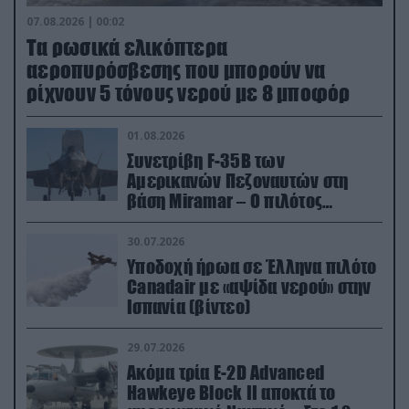
07.08.2026 | 00:02
Τα ρωσικά ελικόπτερα
αεροπυρόσβεσης που μπορούν να
ρίχνουν 5 τόνους νερού με 8 μποφόρ
01.08.2026
Συνετρίβη F-35B των
Αμερικανών Πεζοναυτών στη
βάση Miramar – Ο πιλότος
εκτινάχθηκε εγκαίρως
30.07.2026
Υποδοχή ήρωα σε Έλληνα πιλότο
Canadair με «αψίδα νερού» στην
Ισπανία (βίντεο)
29.07.2026
Ακόμα τρία E-2D Advanced
Hawkeye Block II αποκτά το