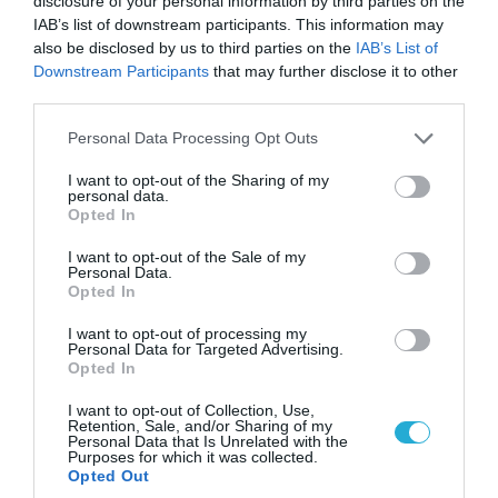
disclosure of your personal information by third parties on the
IAB’s list of downstream participants. This information may
also be disclosed by us to third parties on the
IAB’s List of
Downstream Participants
that may further disclose it to other
third parties.
06.08.2026 | 09:02
ΗΠΑ: Nέα στοιχεία για το περιστατικό με το
Please note that this website/app uses one or more Google
Personal Data Processing Opt Outs
προεδρικό ελικόπτερο Marine One – Βρέθηκε
services and may gather and store information including but
δίπλα σε επιβατικό αεροσκάφος
not limited to your visit or usage behaviour. You may click to
I want to opt-out of the Sharing of my
personal data.
grant or deny consent to Google and its third-party tags to
Opted In
use your data for below specified purposes in below Google
consent section.
I want to opt-out of the Sale of my
ΠΟΛΙΤΙΚΗ
Personal Data.
Opted In
I want to opt-out of processing my
Personal Data for Targeted Advertising.
Opted In
I want to opt-out of Collection, Use,
Retention, Sale, and/or Sharing of my
Personal Data that Is Unrelated with the
Purposes for which it was collected.
Opted Out