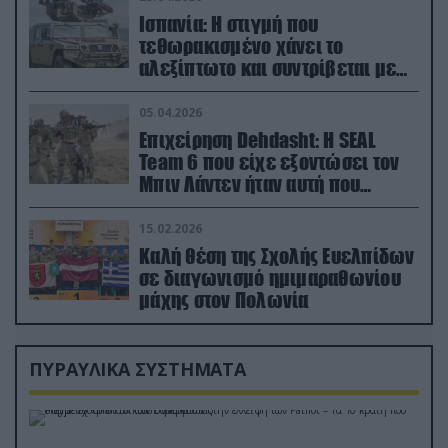
Ισπανία: Η στιγμή που
τεθωρακισμένο χάνει το
αλεξίπτωτο και συντρίβεται με
ορμή στο έδαφος (βίντεο)
05.04.2026
Επιχείρηση Dehdasht: Η SEAL
Team 6 που είχε εξοντώσει τον
Μπιν Λάντεν ήταν αυτή που
διέσωσε τον πιλότο του F-15
15.02.2026
Καλή θέση της Σχολής Ευελπίδων
σε διαγωνισμό ημιμαραθωνίου
μάχης στον Πολωνία
ΠΥΡΑΥΛΙΚΑ ΣΥΣΤΗΜΑΤΑ