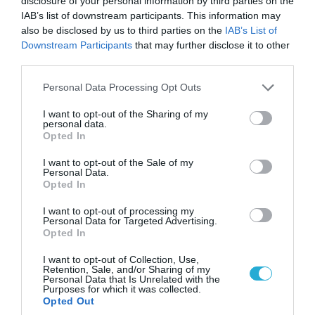
disclosure of your personal information by third parties on the
IAB’s list of downstream participants. This information may
also be disclosed by us to third parties on the
IAB’s List of
Downstream Participants
that may further disclose it to other
third parties.
Please note that this website/app uses one or more Google
Personal Data Processing Opt Outs
services and may gather and store information including but
07.08.2026 | 20:02
not limited to your visit or usage behaviour. You may click to
I want to opt-out of the Sharing of my
personal data.
Ο Γιάννης Αλαφούζος «τέλειωσε» τον
grant or deny consent to Google and its third-party tags to
Opted In
Κωνσταντίνο Ζούλα από τον ΣΚΑΪ – Ο λόγος της
use your data for below specified purposes in below Google
απομάκρυνσής του
consent section.
I want to opt-out of the Sale of my
Personal Data.
Opted In
I want to opt-out of processing my
Personal Data for Targeted Advertising.
Opted In
I want to opt-out of Collection, Use,
Retention, Sale, and/or Sharing of my
Personal Data that Is Unrelated with the
Purposes for which it was collected.
Opted Out