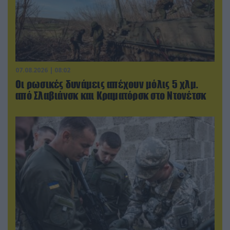
07.08.2026 | 08:02
Οι ρωσικές δυνάμεις απέχουν μόλις 5 χλμ.
από Σλαβιάνσκ και Κραματόρσκ στο Ντονέτσκ