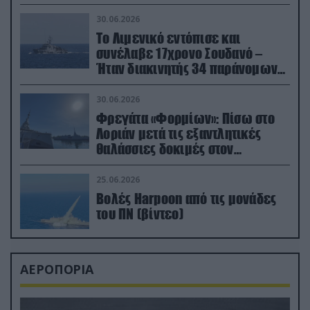
30.06.2026
Το Λιμενικό εντόπισε και
συνέλαβε 17χρονο Σουδανό –
Ήταν διακινητής 34 παράνομων
μεταναστών
30.06.2026
Φρεγάτα «Φορμίων»: Πίσω στο
Λοριάν μετά τις εξαντλητικές
θαλάσσιες δοκιμές στον
απαιτητικό Βισκαϊκό
25.06.2026
Βολές Harpoon από τις μονάδες
του ΠΝ (βίντεο)
ΑΕΡΟΠΟΡΙΑ