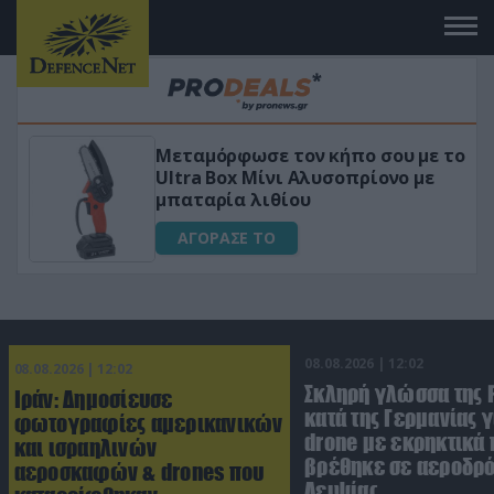
πο σου με το
«Μαγική» φόρμουλα τριβόλι
πρίονο με
για αύξηση της λίμπιντο
ΑΓΟΡΑΣΕ ΤΟ
08.08.2026 | 12:02
08.08.2026 | 12:02
Σκληρή γλώσσα της 
Ιράν: Δημοσίευσε
κατά της Γερμανίας γ
φωτογραφίες αμερικανικών
drone με εκρηκτικά
και ισραηλινών
βρέθηκε σε αεροδρό
αεροσκαφών & drones που
Λειψίας