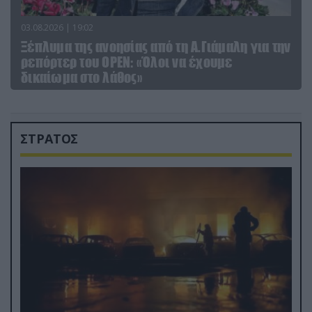
03.08.2026 | 19:02
Ξέπλυμα της ανοησίας από τη Α.Γιάμαλη για την
ρεπόρτερ του ΟΡΕΝ: «Όλοι να έχουμε
δικαίωμα στο λάθος»
ΣΤΡΑΤΟΣ