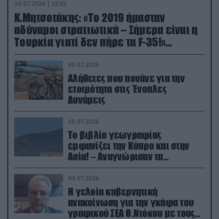
24.07.2026 | 22:02
Κ.Μητσοτάκης: «Το 2019 ήμασταν
αδύναμοι στρατιωτικά – Σήμερα είναι η
Τουρκία γιατί δεν πήρε τα F-35!»
(βίντεο)
09.07.2026
Αλήθειες που πονάνε για την
ετοιμότητα στις Ένοπλες
Δυνάμεις
08.07.2026
Το βιβλίο γεωγραφίας
εμφανίζει την Κύπρο και στην
Ασία! – Αναγνώρισαν τα
κατεχόμενα; (φωτο)
04.07.2026
Η γελοία κυβερνητική
ανακοίνωση για την γκάφα του
γραφικού ΣΕΑ Θ.Ντόκου με τους