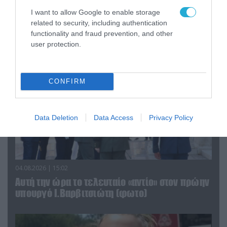
«Οι εντελώς αθώοι»: Η ανάρτηση του Αρκά για
τα ζώα που χάθηκαν στις πυρκαγιές της
I want to allow Google to enable storage
Αττικής (φωτο)
related to security, including authentication
functionality and fraud prevention, and other
user protection.
CONFIRM
Data Deletion
Data Access
Privacy Policy
04.08.2026 | 15:02
Αυτή την ώρα το τελευταίο «αντίο» στον πρώην
υπουργό Ι.Βαρβιτσιώτη (φωτο)