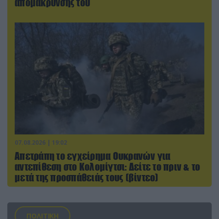
απομάκρυνσής του
07.08.2026 | 19:02
Απετράπη το εγχείρημα Ουκρανών για
αντεπίθεση στο Κολομίγτσι: Δείτε το πριν & το
μετά της προσπάθειάς τους (βίντεο)
ΠΟΛΙΤΙΚΗ