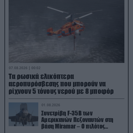
07.08.2026 | 00:02
Τα ρωσικά ελικόπτερα
αεροπυρόσβεσης που μπορούν να
ρίχνουν 5 τόνους νερού με 8 μποφόρ
01.08.2026
Συνετρίβη F-35B των
Αμερικανών Πεζοναυτών στη
βάση Miramar – Ο πιλότος
εκτινάχθηκε εγκαίρως