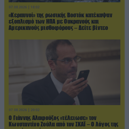
07.08.2026 | 18:02
«Κεραυνοί» της ρωσικής Βοστόκ κατέκαψαν
εξοπλισμό των ΗΠΑ με Ουκρανούς και
Αμερικανούς μισθοφόρους – Δείτε βίντεο
07.08.2026 | 20:02
Ο Γιάννης Αλαφούζος «τέλειωσε» τον
Κωνσταντίνο Ζούλα από τον ΣΚΑΪ – Ο λόγος της