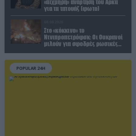
«αιχμηρή» ανάρτηση του Αρκά
για τα τατουάζ (φωτο)
08.08.2026
Στο «κόκκινο» το
Ντνιπροπετρόφσκ: Οι Ουκρανοί
μιλούν για σφοδρές ρωσικές
επιθέσεις σε όλη την
επικράτεια
POPULAR 24H