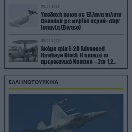
30.07.2026
Υποδοχή ήρωα σε Έλληνα πιλότο
Canadair με «αψίδα νερού» στην
Ισπανία (βίντεο)
29.07.2026
Ακόμα τρία E-2D Advanced
Hawkeye Block II αποκτά το
αμερικανικό Ναυτικό – Στο 1,2
δισ.δολάρια το κόστος
ΕΛΛΗΝΟΤΟΥΡΚΙΚΑ