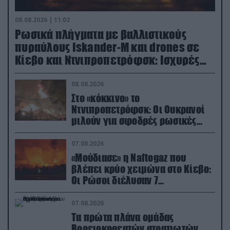
08.08.2026 | 11:02
Ρωσικά πλήγματα με βαλλιστικούς
πυραύλους Iskander-M και drones σε
Κίεβο και Ντνιπροπετρόφσκ: Ισχυρές
εκρήξεις
08.08.2026
Στο «κόκκινο» το
Ντνιπροπετρόφσκ: Οι Ουκρανοί
μιλούν για σφοδρές ρωσικές
επιθέσεις σε όλη την επικράτεια
07.08.2026
«Μούδιασε» η Naftogaz που
βλέπει κρύο χειμώνα στο Κίεβο:
Οι Ρώσοι διέλυσαν 7
εγκαταστάσεις του ουκρανικού
κολοσσού!
07.08.2026
Τα πρώτα πλάνα ομάδας
Βορειοκορεατών στρατιωτών