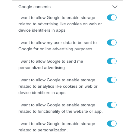
400.000 τετραγωνικά μέτρα
Google consents
ουκρανικών εγκαταστάσεων τον
I want to allow Google to enable storage
Ιούλιο
related to advertising like cookies on web or
07.08.2026
device identifiers in apps.
Οι ρωσικές δυνάμεις απέχουν
I want to allow my user data to be sent to
μόλις 5 χλμ. από Σλαβιάνσκ και
Google for online advertising purposes.
Κραματόρσκ στο Ντονέτσκ
I want to allow Google to send me
07.08.2026
personalized advertising.
Κωνσταντινούπολη: 35χρονος
εκτέλεσε εν ψυχρώ την
I want to allow Google to enable storage
26χρονη πρώην σύντροφό του
related to analytics like cookies on web or
έξω από φαρμακείο (βίντεο)
device identifiers in apps.
07.08.2026
I want to allow Google to enable storage
Ν.Τραμπ: «Οι ΗΠΑ έχουν
related to functionality of the website or app.
απεριόριστα αποθέματα όπλων
και πυρομαχικών» (βίντεο)
I want to allow Google to enable storage
related to personalization.
07.08.2026