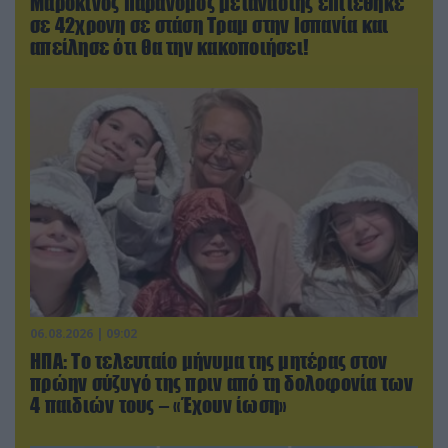
Μαροκινός παράνομος μετανάστης επιτέθηκε
σε 42χρονη σε στάση Τραμ στην Ισπανία και
απείλησε ότι θα την κακοποιήσει!
06.08.2026 | 09:02
ΗΠΑ: Το τελευταίο μήνυμα της μητέρας στον
πρώην σύζυγό της πριν από τη δολοφονία των
4 παιδιών τους – «Έχουν ίωση»