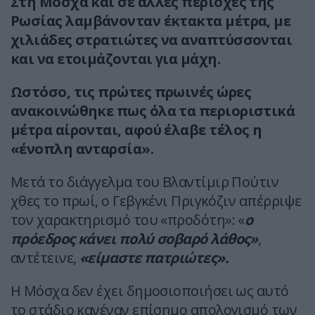
Στη Μόσχα και σε άλλες περιοχές της
Ρωσίας λαμβάνονταν έκτακτα μέτρα, με
χιλιάδες στρατιώτες να αναπτύσσονται
και να ετοιμάζονται για μάχη.
Ωστόσο, τις πρώτες πρωινές ώρες
ανακοινώθηκε πως όλα τα περιοριστικά
μέτρα αίρονται, αφού έλαβε τέλος η
«ένοπλη ανταρσία».
Μετά το διάγγελμα του Βλαντίμιρ Πούτιν
χθες το πρωί, ο Γεβγκένι Πριγκόζιν απέρριψε
τον χαρακτηρισμό του «προδότη»: «
ο
πρόεδρος κάνει πολύ σοβαρό λάθος»
,
αντέτεινε,
«είμαστε πατριώτες».
Η Μόσχα δεν έχει δημοσιοποιήσει ως αυτό
το στάδιο κανέναν επίσημο απολογισμό των