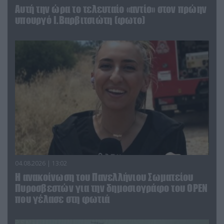
Αυτή την ώρα το τελευταίο «αντίο» στον πρώην
υπουργό Ι.Βαρβιτσιώτη (φωτο)
04.08.2026 | 13:02
Η ανακοίνωση του Πανελλήνιου Σωματείου
Πυροσβεστών για την δημοσιογράφο του OPEN
που γέλασε στη φωτιά