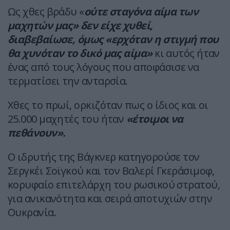
Ως χθες βράδυ «
ούτε σταγόνα αίμα των
μαχητών μας» δεν είχε χυθεί,
διαβεβαίωσε, όμως «ερχόταν η στιγμή που
θα χυνόταν το δικό μας αίμα»
κι αυτός ήταν
ένας από τους λόγους που αποφάσισε να
τερματίσει την ανταρσία.
Χθες το πρωί, ορκιζόταν πως ο ίδιος και οι
25.000 μαχητές του ήταν
«έτοιμοι να
πεθάνουν».
Ο ιδρυτής της Βάγκνερ κατηγορούσε τον
Σεργκέι Σοϊγκού και τον Βαλερί Γκεράσιμοφ,
κορυφαίο επιτελάρχη του ρωσικού στρατού,
για ανικανότητα και σειρά αποτυχιών στην
Ουκρανία.