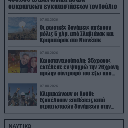
ουκρανικών εγκαταστάσεων τον Ιούλιο
07.08.2026
Οι ρωσικές δυνάμεις απέχουν
μόλις 5 χλμ. από Σλαβιάνσκ και
Κραματόρσκ στο Ντονέτσκ
07.08.2026
Κωνσταντινούπολη: 35χρονος
εκτέλεσε εν ψυχρώ την 26χρονη
πρώην σύντροφό του έξω από
φαρμακείο (βίντεο)
07.08.2026
Κλιμακώνουν οι Χούθι:
Eξαπέλυσαν επιθέσεις κατά
στρατιωτικών δυνάμεων στην
Υεμένη – Πλήγματα & στη
Σαουδική Αραβία!
ΝΑΥΤΙΚΟ