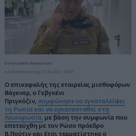
DefenceNet Newsroom
info@defencenet.gr
25.06.2023 | 08:31
Ο επικεφαλής της εταιρείας μισθοφόρων
Βάγκνερ, ο Γεβγκένι
Πριγκόζιν,
συμφώνησε να εγκαταλείψει
τη Ρωσία και να εγκατασταθεί στη
Λευκορωσία,
με βάση την συμφωνία που
επετεύχθη με τον Ρώσο πρόεδρο
Β.Πούτιν και έτσι τερματίστηκε ο