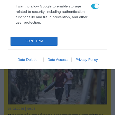
Η Σαουδική Αραβία, η Τουρκία
I want to allow Google to enable storage
related to security, including authentication
και το Πακιστάν θα υπογράψουν
functionality and fraud prevention, and other
συμφωνία αμοιβαίας άμυνας
user protection.
POPULAR 24H
CONFIRM
Data Deletion
Data Access
Privacy Policy
06.08.2026 | 09:03