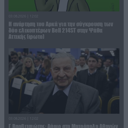
03.08.2026 | 12:02
Η ανάρτηση του Αρκά για την σύγκρουση των
δύο ελικοπτέρων Bell 214ST στην Ψάθα
Αττικής (φωτο)
03.08.2026 | 12:02
Γ.Βαρβιτσιώτης: Aύριο στη Μητρόπολη Αθηνών