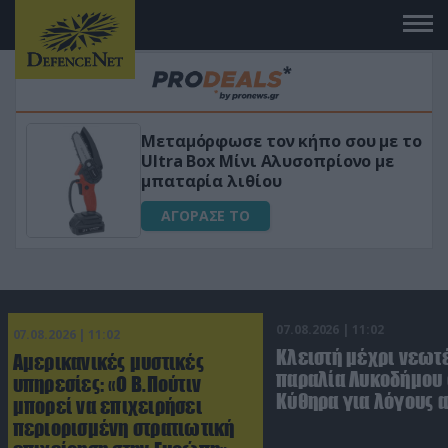
 το
«Μαγική» φόρμουλα τριβόλι + VIP
για αύξηση της λίμπιντο
ΑΓΟΡΑΣΕ ΤΟ
07.08.2026 | 11:02
07.08.2026 | 11:02
Κλειστή μέχρι νεωτ
Αμερικανικές μυστικές
παραλία Λυκοδήμου 
υπηρεσίες: «Ο Β.Πούτιν
Κύθηρα για λόγους 
μπορεί να επιχειρήσει
περιορισμένη στρατιωτική