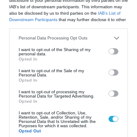
disclosure of your personal information by third parties on the
IAB’s list of downstream participants. This information may
also be disclosed by us to third parties on the
IAB’s List of
Downstream Participants
that may further disclose it to other
third parties.
Please note that this website/app uses one or more Google
Personal Data Processing Opt Outs
FOCUS ON
services and may gather and store information including but
not limited to your visit or usage behaviour. You may click to
I want to opt-out of the Sharing of my
personal data.
grant or deny consent to Google and its third-party tags to
Opted In
use your data for below specified purposes in below Google
consent section.
I want to opt-out of the Sale of my
Personal Data.
Opted In
I want to opt-out of processing my
Personal Data for Targeted Advertising.
Opted In
I want to opt-out of Collection, Use,
Retention, Sale, and/or Sharing of my
Personal Data that Is Unrelated with the
Purposes for which it was collected.
07.08.2026 | 11:02
Opted Out
Η Ρωσία έχει καταστρέψει πάνω από