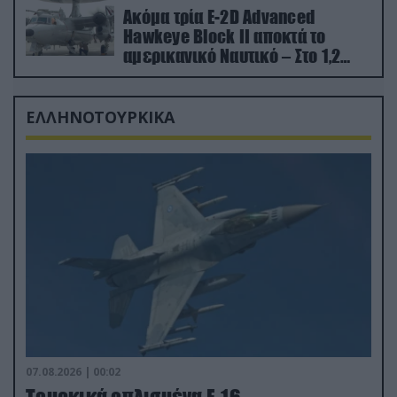
Ακόμα τρία E-2D Advanced
Hawkeye Block II αποκτά το
αμερικανικό Ναυτικό – Στο 1,2
δισ.δολάρια το κόστος
ΕΛΛΗΝΟΤΟΥΡΚΙΚΑ
07.08.2026 | 00:02
Τουρκικά οπλισμένα F-16