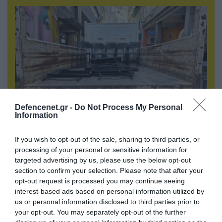
Defencenet.gr -
Do Not Process My Personal
Information
06.08.2026 | 14:02
If you wish to opt-out of the sale, sharing to third parties, or
«Επιχείρηση ελεύθερα πεζοδρόμια» στην
processing of your personal or sensitive information for
Αθήνα: Απομακρύνθηκαν παράνομα
targeted advertising by us, please use the below opt-out
αντικείμενα από κοινόχρηστους χώρους
section to confirm your selection. Please note that after your
opt-out request is processed you may continue seeing
interest-based ads based on personal information utilized by
us or personal information disclosed to third parties prior to
your opt-out. You may separately opt-out of the further