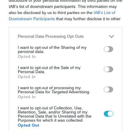
disclosure of your personal information by third parties on the
IAB’s list of downstream participants. This information may
also be disclosed by us to third parties on the
IAB’s List of
Downstream Participants
that may further disclose it to other
third parties.
Please note that this website/app uses one or more Google
Personal Data Processing Opt Outs
services and may gather and store information including but
not limited to your visit or usage behaviour. You may click to
I want to opt-out of the Sharing of my
07.08.2026 | 08:02
personal data.
grant or deny consent to Google and its third-party tags to
Οι ρωσικές δυνάμεις απέχουν μόλις 5 χλμ.
Opted In
use your data for below specified purposes in below Google
από Σλαβιάνσκ και Κραματόρσκ στο Ντονέτσκ
consent section.
I want to opt-out of the Sale of my
Personal Data.
Opted In
ΠΟΛΙΤΙΚΗ
I want to opt-out of processing my
Personal Data for Targeted Advertising.
Opted In
I want to opt-out of Collection, Use,
Retention, Sale, and/or Sharing of my
Personal Data that Is Unrelated with the
Purposes for which it was collected.
Opted Out