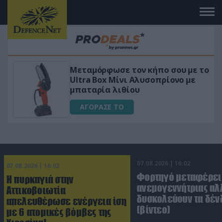
 το
«Μαγική» φόρμουλα τριβόλι + VIP
για αύξηση της λίμπιντο
ΑΓΟΡΑΣΕ ΤΟ
07.08.2026 | 16:02
07.08.2026 | 16:02
Φορτηγό μεταφέρει
Η πυρκαγιά στην
ανεμογεννήτριας αλ
Αττικοβοιωτία
δυσκολεύουν τα δέν
απελευθέρωσε ενέργεια ίση
(βίντεο)
με 6 ατομικές βόμβες της