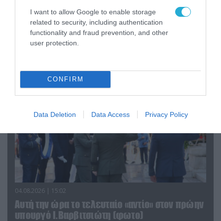
I want to allow Google to enable storage
06.08.2026 | 09:03
related to security, including authentication
«Οι εντελώς αθώοι»: Η ανάρτηση του Αρκά για
functionality and fraud prevention, and other
τα ζώα που χάθηκαν στις πυρκαγιές της
user protection.
Αττικής (φωτο)
CONFIRM
Data Deletion
Data Access
Privacy Policy
04.08.2026 | 15:02
Αυτή την ώρα το τελευταίο «αντίο» στον πρώην
υπουργό Ι.Βαρβιτσιώτη (φωτο)