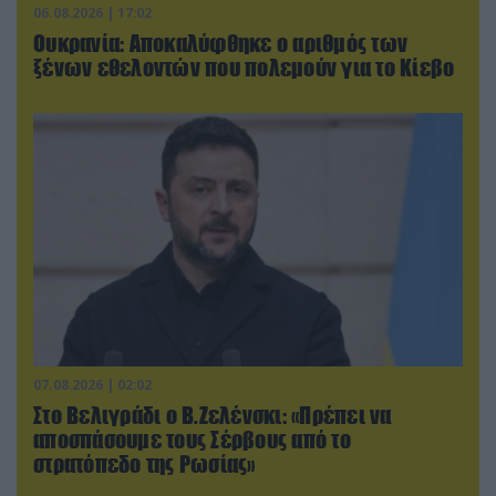
06.08.2026 | 17:02
Ουκρανία: Αποκαλύφθηκε ο αριθμός των
ξένων εθελοντών που πολεμούν για το Κίεβο
07.08.2026 | 02:02
Στο Βελιγράδι ο Β.Ζελένσκι: «Πρέπει να
αποσπάσουμε τους Σέρβους από το
στρατόπεδο της Ρωσίας»