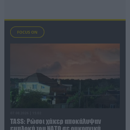
FOCUS ON
07.08.2026 | 15:02
TASS: Ρώσοι χάκερ αποκάλυψαν
εμπλοκή του ΝΑΤΟ σε ουκρανικά