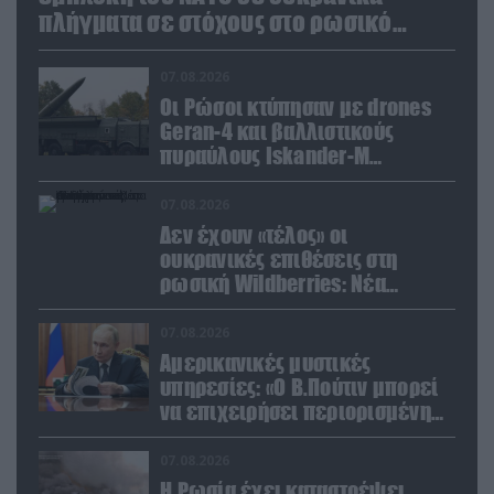
πλήγματα σε στόχους στο ρωσικό
έδαφος!
07.08.2026
Οι Ρώσοι κτύπησαν με drones
Geran-4 και βαλλιστικούς
πυραύλους Iskander-M
ουκρανικό τρένο με
στρατιωτικό εξοπλισμό
07.08.2026
Δεν έχουν «τέλος» οι
ουκρανικές επιθέσεις στη
ρωσική Wildberries: Νέα
πλήγματα σε εγκαταστάσεις στα
Ουράλια
07.08.2026
Αμερικανικές μυστικές
υπηρεσίες: «Ο Β.Πούτιν μπορεί
να επιχειρήσει περιορισμένη
στρατιωτική επιχείρηση στην
Ευρώπη»
07.08.2026
Η Ρωσία έχει καταστρέψει