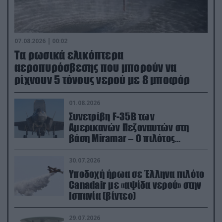
07.08.2026 | 00:02
Τα ρωσικά ελικόπτερα
αεροπυρόσβεσης που μπορούν να
ρίχνουν 5 τόνους νερού με 8 μποφόρ
01.08.2026
Συνετρίβη F-35B των
Αμερικανών Πεζοναυτών στη
βάση Miramar – Ο πιλότος
εκτινάχθηκε εγκαίρως
30.07.2026
Υποδοχή ήρωα σε Έλληνα πιλότο
Canadair με «αψίδα νερού» στην
Ισπανία (βίντεο)
29.07.2026