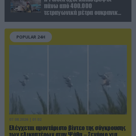
πάνω από 400.000
τετραγωνικά μέτρα ουκρανικών
εγκαταστάσεων τον Ιούλιο
POPULAR 24H
07.08.2026 | 01:02
Ελέγχεται αμοντάριστο βίντεο της σύγκρουσης
των ελικοπτέρων στην Ψάθα – Σενάριο για