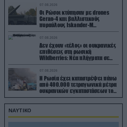
07.08.2026
Οι Ρώσοι κτύπησαν με drones
Geran-4 και βαλλιστικούς
πυραύλους Iskander-M
ουκρανικό τρένο με στρατιωτικό
εξοπλισμό
07.08.2026
Δεν έχουν «τέλος» οι ουκρανικές
επιθέσεις στη ρωσική
Wildberries: Νέα πλήγματα σε
εγκαταστάσεις στα Ουράλια
07.08.2026
Η Ρωσία έχει καταστρέψει πάνω
από 400.000 τετραγωνικά μέτρα
ουκρανικών εγκαταστάσεων τον
Ιούλιο
ΝΑΥΤΙΚΟ