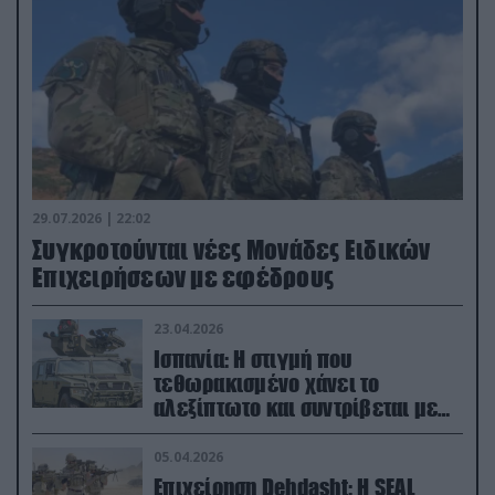
29.07.2026 | 22:02
Συγκροτούνται νέες Μονάδες Ειδικών
Επιχειρήσεων με εφέδρους
23.04.2026
Ισπανία: Η στιγμή που
τεθωρακισμένο χάνει το
αλεξίπτωτο και συντρίβεται με
ορμή στο έδαφος (βίντεο)
05.04.2026
Επιχείρηση Dehdasht: Η SEAL