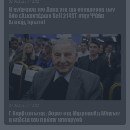
03.08.2026 | 12:02
Η ανάρτηση του Αρκά για την σύγκρουση των
δύο ελικοπτέρων Bell 214ST στην Ψάθα
Αττικής (φωτο)
03.08.2026 | 12:02
Γ.Βαρβιτσιώτης: Aύριο στη Μητρόπολη Αθηνών
η κηδεία του πρώην υπουργού