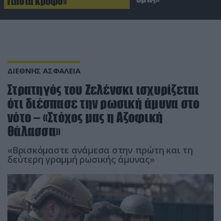
Τίποτα κρυφό»
ΔΙΕΘΝΗΣ ΑΣΦΑΛΕΙΑ
Στρατηγός του Ζελένσκι ισχυρίζεται
ότι διέσπασε την ρωσική άμυνα στο
νότο – «Στόχος μας η Αζοφική
θάλασσα»
«Βρισκόμαστε ανάμεσα στην πρώτη και τη
δεύτερη γραμμή ρωσικής άμυνας»