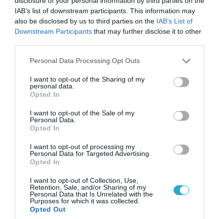
disclosure of your personal information by third parties on the
IAB’s list of downstream participants. This information may
also be disclosed by us to third parties on the
IAB’s List of
07.08.2026 | 01:02
Downstream Participants
that may further disclose it to other
Ελέγχεται αμοντάριστο βίντεο της σύγκρουσης
third parties.
των ελικοπτέρων στην Ψάθα – Σενάριο για
Please note that this website/app uses one or more Google
Personal Data Processing Opt Outs
τρίτο ελικόπτερο
services and may gather and store information including but
not limited to your visit or usage behaviour. You may click to
I want to opt-out of the Sharing of my
personal data.
grant or deny consent to Google and its third-party tags to
Opted In
use your data for below specified purposes in below Google
consent section.
I want to opt-out of the Sale of my
Personal Data.
Opted In
I want to opt-out of processing my
Personal Data for Targeted Advertising.
Opted In
I want to opt-out of Collection, Use,
Retention, Sale, and/or Sharing of my
Personal Data that Is Unrelated with the
Purposes for which it was collected.
06.08.2026 | 09:02
Opted Out
ΗΠΑ: Nέα στοιχεία για το περιστατικό με το