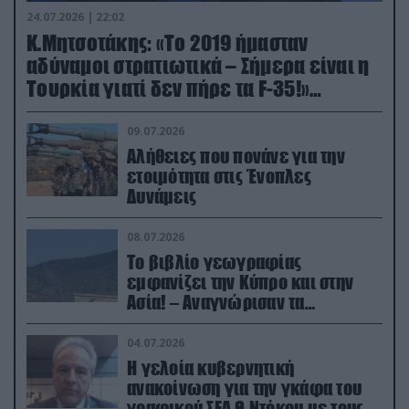
24.07.2026 | 22:02
Κ.Μητσοτάκης: «Το 2019 ήμασταν
αδύναμοι στρατιωτικά – Σήμερα είναι η
Τουρκία γιατί δεν πήρε τα F-35!»
(βίντεο)
09.07.2026
Αλήθειες που πονάνε για την
ετοιμότητα στις Ένοπλες
Δυνάμεις
08.07.2026
Το βιβλίο γεωγραφίας
εμφανίζει την Κύπρο και στην
Ασία! – Αναγνώρισαν τα
κατεχόμενα; (φωτο)
04.07.2026
Η γελοία κυβερνητική
ανακοίνωση για την γκάφα του
γραφικού ΣΕΑ Θ.Ντόκου με τους