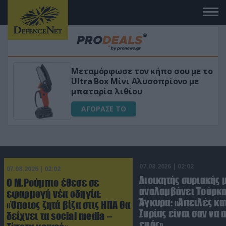
Μεταμόρφωσε τον κήπο σου με το
Ultra Box Μίνι Αλυσοπρίονο με
μπαταρία λιθίου
ΑΓΟΡΑΣΕ ΤΟ
07.08.2026 | 02:02
07.08.2026 | 02:02
Διοικητής συριακής 
Ο Μ.Ρούμπιο έθεσε σε
αναλαμβάνει Τούρκο
εφαρμογή νέα οδηγία:
Άγκυρα: «Απειλές κα
«Όποιος ζητά βίζα στις ΗΠΑ θα
Συρίας είναι σαν να 
δείχνει τα social media –
εμάς»