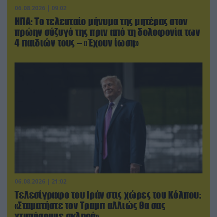
06.08.2026 | 09:02
ΗΠΑ: Το τελευταίο μήνυμα της μητέρας στον
πρώην σύζυγό της πριν από τη δολοφονία των
4 παιδιών τους – «Έχουν ίωση»
06.08.2026 | 21:02
Τελεσίγραφο του Ιράν στις χώρες του Κόλπου:
«Σταματήστε τον Τραμπ αλλιώς θα σας
χτυπήσουμε σκληρά»