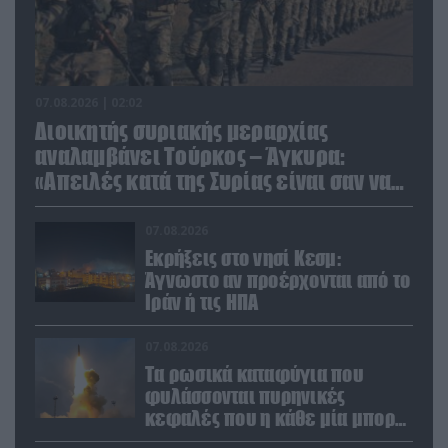
07.08.2026 | 02:02
Διοικητής συριακής μεραρχίας
αναλαμβάνει Τούρκος – Άγκυρα:
«Απειλές κατά της Συρίας είναι σαν να
απειλούν εμάς»
07.08.2026
Εκρήξεις στο νησί Κεσμ:
Άγνωστο αν προέρχονται από το
Ιράν ή τις ΗΠΑ
07.08.2026
Τα ρωσικά καταφύγια που
φυλάσσονται πυρηνικές
κεφαλές που η κάθε μία μπορεί
να καταστρέψει «μία