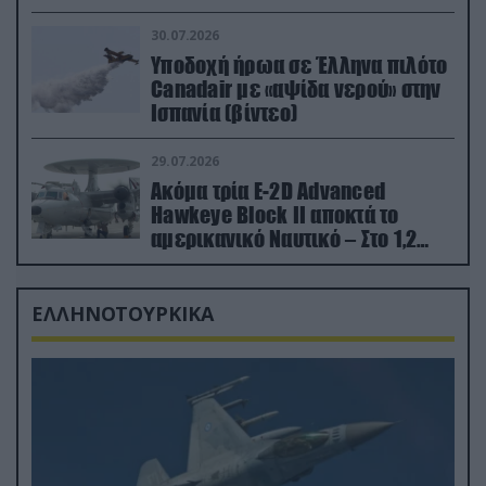
εκτινάχθηκε εγκαίρως
30.07.2026
Υποδοχή ήρωα σε Έλληνα πιλότο
Canadair με «αψίδα νερού» στην
Ισπανία (βίντεο)
29.07.2026
Ακόμα τρία E-2D Advanced
Hawkeye Block II αποκτά το
αμερικανικό Ναυτικό – Στο 1,2
δισ.δολάρια το κόστος
ΕΛΛΗΝΟΤΟΥΡΚΙΚΑ