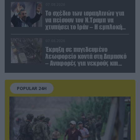
Θεσσαλονίκη»
07.08.2026
Το σχέδιο των ισραηλινών για
να πείσουν τον Ν.Τραμπ να
χτυπήσει το Ιράν – Η εμπλοκή
του Μ.Αχμαντινετζάντ
07.08.2026
Έκρηξη σε παγιδευμένο
λεωφορείο κοντά στη Δαμασκό
– Αναφορές για νεκρούς και
τραυματίες (βίντεο)
POPULAR 24H