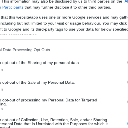
. This information may also be disclosed by us to third parties on the
IA
Participants
that may further disclose it to other third parties.
ran’s late Supreme Leader Ali Khamenei and his
 who were killed in a U.S-Israeli attack, have
 that this website/app uses one or more Google services and may gath
including but not limited to your visit or usage behaviour. You may click 
o Jamkaran Mosque in the city of Qom for the
 to Google and its third-party tags to use your data for below specifi
ext stage of the funeral rites.…
ogle consent section.
ic.twitter.com/N3uDkU2wka
l Data Processing Opt Outs
M (@Awakeningmedia1)
July 6, 2026
o opt-out of the Sharing of my personal data.
εράνη βρέθηκε στο επίκεντρο μαζικών
In
ώς δεκάδες χιλιάδες πολίτες κατέκλυσαν
o opt-out of the Sale of my Personal Data.
ρους της πρωτεύουσας για να
In
ν τη διέλευση της πομπής.
to opt-out of processing my Personal Data for Targeted
ρατικά μέσα,
το φέρετρο του Χαμενεΐ και
ing.
In
γένειάς του μεταφερόταν πάνω σε όχημα,
τρα ασφαλείας.
o opt-out of Collection, Use, Retention, Sale, and/or Sharing
ersonal Data that Is Unrelated with the Purposes for which it
lected.