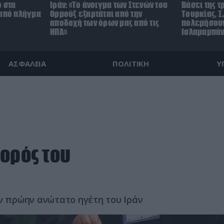
ο στα
Ιράν: «Το άνοιγμα των Στενών του
Βάσει της 
 από πλήγμα
Ορμούζ εξαρτάται από την
Τουρκίας, Σ
αποδοχή των όρων μας από τις
πολεμήσουν
ΗΠΑ»
Ισλαμαμπάντ
ΑΣΦΑΛΕΙΑ
ΠΟΛΙΤΙΚΗ
Υ
ορός του
ον πρώην ανώτατο ηγέτη του Ιράν