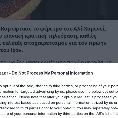
 Κομ έφτασε το φέρετρο του Αλί Χαμενεΐ,
 ιρανική κρατική τηλεόραση, καθώς
ι τελετές αποχαιρετισμού για τον πρώην
του Ιράν.
ται να ξεκινήσει εκ νέου το πρωί η νεκρώσιμη
ρχές να οργανώνουν τις επόμενες
t.gr -
Do Not Process My Personal Information
αδικασίες.
to opt-out of the sale, sharing to third parties, or processing of your per
 κρατική τηλεόραση,
«η σορός του μάρτυρα
formation for targeted advertising by us, please use the below opt-out s
την Κομ»,
με πλάνα να δείχνουν την άφιξη
r selection. Please note that after your opt-out request is processed y
 που μετέφερε το φέρετρο.
eing interest-based ads based on personal information utilized by us or
disclosed to third parties prior to your opt-out. You may separately opt-
losure of your personal information by third parties on the IAB’s list of
S FUNERAL RITES ENTER NEXT PHASE IN QOM