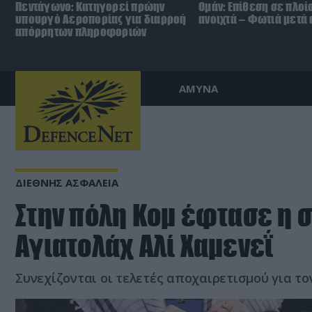
Πεντάγωνο: Κατηγορεί πρώην
Ομάν: Επίθεση σε πλοί
υπουργό Αεροπορίας για διαρροή
ανοιχτά – Φωτιά μετά
απόρρητων πληροφοριών
ΑΜΥΝΑ
ΔΙΕΘΝΗΣ ΑΣΦΑΛΕΙΑ
Στην πόλη Κομ έφτασε η σ
Αγιατολάχ Αλί Χαμενεΐ
Συνεχίζονται οι τελετές αποχαιρετισμού για τ