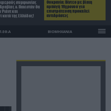
Ουκρανία: Βίντεο με βίαιη
τριμερούς συμφωνίας
αρπαγή 19χρονου για
.Αραβίας & Πακιστάν θα
επιστράτευση προκαλεί
 Ριάντ και
αντιδράσεις
 κατά της Ελλάδας!
Π.ΕΘ.Α
ΒΙΟΜΗΧΑΝΙΑ