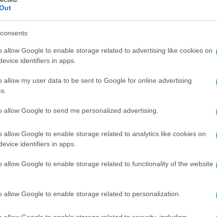
α της πομπής, καταγράφηκαν έντονες
Out
 πλήθους με αντιαμερικανικά και αντιδυτικά
consents
σημειώθηκαν επίσης σκηνές με καύση
οβολή πολιτικών μηνυμάτων κατά ηγετών των
o allow Google to enable storage related to advertising like cookies on
ήλ, σε ένα ιδιαίτερα φορτισμένο κλίμα.
evice identifiers in apps.
o allow my user data to be sent to Google for online advertising
άθησαν να ελέγξουν την πυκνότητα του
s.
ιμοποιώντας ακόμη και εκτοξευτήρες
 έντονης ζέστης που επικρατούσε στην
to allow Google to send me personalized advertising.
o allow Google to enable storage related to analytics like cookies on
evice identifiers in apps.
ετή αναμένεται να συνεχιστεί τις επόμενες
ικό καθεστώς να επιχειρεί να αναδείξει τη
o allow Google to enable storage related to functionality of the website
μμετοχή ως ένδειξη εθνικής ενότητας σε μια
ή συγκυρία.
o allow Google to enable storage related to personalization.
o allow Google to enable storage related to security, including