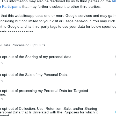
. This information may also be disclosed by us to third parties on the
IA
ησαν να διευκολύνουν την παράδοση και
Participants
that may further disclose it to other third parties.
στικής βοήθειας, να αποκαταστήσουν βασικές
 that this website/app uses one or more Google services and may gath
α αποσύρουν στρατεύματα από νοσοκομεία και
including but not limited to your visit or usage behaviour. You may click 
ζωτική σημασίας»,
αναφέρει η ανακοίνωση
 to Google and its third-party tags to use your data for below specifi
ημαίνεται πως
«ως γνωστόν, οι δύο πλευρές
ogle consent section.
ι παλαιότερα εκεχειρίες οι οποίες δεν
l Data Processing Opt Outs
o opt-out of the Sharing of my personal data.
 προηγούμενες συμφωνίες εκεχειρίας,
In
οι αντιμαχόμενες πλευρές αποδέχθηκαν
ν ενεργοποίηση ενός διεθνούς
o opt-out of the Sale of my Personal Data.
πό την ηγεσία ΗΠΑ και Σαουδικής Αραβίας
In
λεψη της συμφωνηθείσας κατάπαυσης του
to opt-out of processing my Personal Data for Targeted
ing.
In
ΑΥΣΗ ΤΟΥ ΠΥΡΟΣ
ΣΟΥΔΑΝ
o opt-out of Collection, Use, Retention, Sale, and/or Sharing
ersonal Data that Is Unrelated with the Purposes for which it
lected.