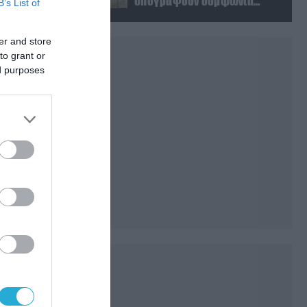
υπογράψουν συμφωνία
B’s List of
αμοιβαίας άμυνας
er and store
to grant or
ed purposes