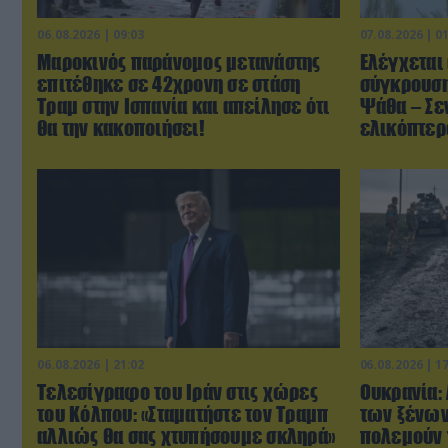
06.08.2026 | 09:03
07.08.2026 | 0
Μαροκινός παράνομος μετανάστης
Ελέγχεται 
επιτέθηκε σε 42χρονη σε στάση
σύγκρουση
Τραμ στην Ισπανία και απείλησε ότι
Ψάθα – Σεν
θα την κακοποιήσει!
ελικόπτερ
06.08.2026 | 21:02
06.08.2026 | 1
Τελεσίγραφο του Ιράν στις χώρες
Ουκρανία:
του Κόλπου: «Σταματήστε τον Τραμπ
των ξένων
αλλιώς θα σας χτυπήσουμε σκληρά»
πολεμούν 