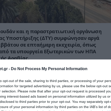
Σουδάν και η παραστρατιωτική οργάνωση
ας Υποστήριξης (ΔΤΥ) συμφώνησαν αργά
αββάτου σε επταήμερη εκεχειρία, όπως
από τα υπουργεία Εξωτερικών των ΗΠΑ
κής Αραβίας.
αξύ των αντιμαχόμενων πλευρών στο Σουδάν
t.gr -
Do Not Process My Personal Information
τις 09:45 (τοπική ώρα, 10:45 ώρα Ελλάδος),
to opt-out of the sale, sharing to third parties, or processing of your per
κοινή ανακοίνωση Ουάσινγκτον-Ριάντ που
formation for targeted advertising by us, please use the below opt-out s
σιότητα από το Στέιτ Ντιπάρτμεντ.
r selection. Please note that after your opt-out request is processed y
eing interest-based ads based on personal information utilized by us or
μεις υπό τον στρατηγό Άμπντελ Φάταχ αλ
disclosed to third parties prior to your opt-out. You may separately opt-
losure of your personal information by third parties on the IAB’s list of
ι ΔΤΥ του στρατηγού Μοχάμεντ Χαμντάν