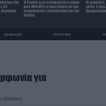
πλοίων στα
Η Ρωσία έχει καταστρέψει πάνω
Οι ρωσικές
ις 33
από 400.000 τετραγωνικά μέτρα
μόλις 5 χλμ
ο πέρασμα
ουκρανικών εγκαταστάσεων τον
Κραματόρσκ
Ιούλιο
ΑΣΦΑΛΕΙΑ
ΠΟΛΙΤΙΚΗ
Υ
υμφωνία για
ρα Ελλάδος)