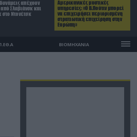
Αμερικανικές μυστικές
 δυνάμεις απέχουν
υπηρεσίες: «Ο Β.Πούτιν μπορεί
. από Σλαβιάνσκ και
να επιχειρήσει περιορισμένη
 στο Ντονέτσκ
στρατιωτική επιχείρηση στην
Ευρώπη»
Π.ΕΘ.Α
ΒΙΟΜΗΧΑΝΙΑ