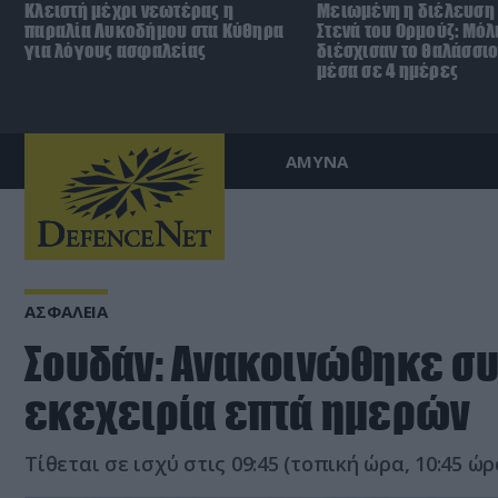
Κλειστή μέχρι νεωτέρας η
Μειωμένη η διέλευση 
παραλία Λυκοδήμου στα Κύθηρα
Στενά του Ορμούζ: Μόλ
για λόγους ασφαλείας
διέσχισαν το θαλάσσι
μέσα σε 4 ημέρες
ΑΜΥΝΑ
ΑΣΦΑΛΕΙΑ
Σουδάν: Ανακοινώθηκε σ
εκεχειρία επτά ημερών
Τίθεται σε ισχύ στις 09:45 (τοπική ώρα, 10:45 ώ