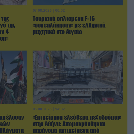
07.08.2026 | 00:02
 της
Τουρκικά οπλισμένα F-16
γό της
«συνεπλάκησαν» με ελληνικά
ων 4
μαχητικά στο Αιγαίο
ωση»
06.08.2026 | 14:02
ξαπέλυσαν
«Επιχείρηση ελεύθερα πεζοδρόμια»
ικών
στην Αθήνα: Απομακρύνθηκαν
 Πλήγματα
παράνομα αντικείμενα από