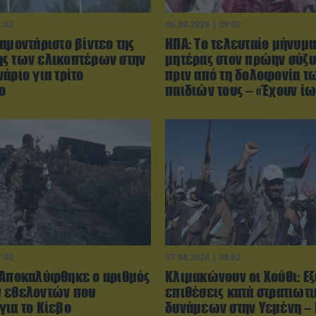
1:02
06.08.2026 | 09:02
αμοντάριστο βίντεο της
ΗΠΑ: Το τελευταίο μήνυμα
ς των ελικοπτέρων στην
μητέρας στον πρώην σύζυ
άριο για τρίτο
πριν από τη δολοφονία τ
ο
παιδιών τους – «Έχουν ί
7:02
07.08.2026 | 08:02
 Αποκαλύφθηκε ο αριθμός
Κλιμακώνουν οι Χούθι: E
 εθελοντών που
επιθέσεις κατά στρατιωτ
για το Κίεβο
δυνάμεων στην Υεμένη –