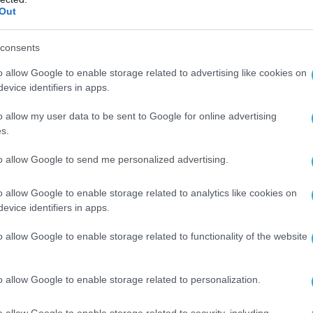
η απολογία του 42χρονου, ήταν ΤΝΤ, καρφιά,
Out
οία μετέτρεψε σε βόμβα, καθώς και
ακολούθησης.
consents
o allow Google to enable storage related to advertising like cookies on
υ ο Ι.Κούζιν κρύφτηκε προκειμένου δύο ημέρες
evice identifiers in apps.
οιήσει το σχέδιό του για το οποίο φέρεται να
 αμοιβή 18.000 δολαρίων.
o allow my user data to be sent to Google for online advertising
s.
ωί της 25ης Απριλίου ο 42χρονος φέρεται να
to allow Google to send me personalized advertising.
νο φως» από στέλεχος της SBU που
μέσω βίντεο, προκειμένου να ενεργοποιήσει
o allow Google to enable storage related to analytics like cookies on
ηχανισμό την ώρα που ο Γ.Μοσκάλικ περνούσε
evice identifiers in apps.
γιδευμένο αυτοκίνητο.
o allow Google to enable storage related to functionality of the website
ς ανακοίνωσαν ότι έφτασαν στα ίχνη του
τα βίντεο από κάμερες ασφαλείας που τον
o allow Google to enable storage related to personalization.
ι αρκετές φορές στην περιοχή της επίθεσης.
o allow Google to enable storage related to security, including