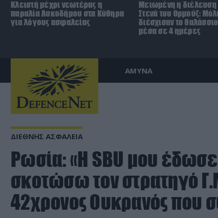
Κλειστή μέχρι νεωτέρας η
Μειωμένη η διέλευση 
παραλία Λυκοδήμου στα Κύθηρα
Στενά του Ορμούζ: Μόλ
για λόγους ασφαλείας
διέσχισαν το θαλάσσι
μέσα σε 4 ημέρες
ΑΜΥΝΑ
ΔΙΕΘΝΗΣ ΑΣΦΑΛΕΙΑ
Ρωσία: «Η SBU μου έδωσε 
σκοτώσω τον στρατηγό Γ.
42χρονος Ουκρανός που 