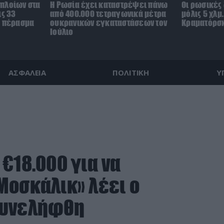
πλοίων στα
Η Ρωσία έχει καταστρέψει πάνω
Οι ρωσικές
ις 33
από 400.000 τετραγωνικά μέτρα
μόλις 5 χλμ
ο πέρασμα
ουκρανικών εγκαταστάσεων τον
Κραματόρσκ
Ιούλιο
ΑΣΦΑΛΕΙΑ
ΠΟΛΙΤΙΚΗ
Υ
€18.000 για να
Μοσκάλικ» λέει ο
συνελήφθη