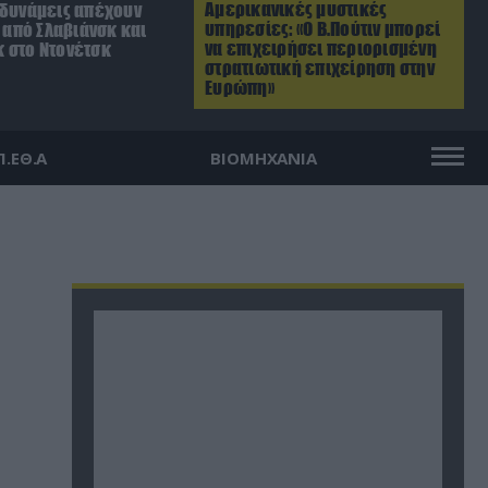
Αμερικανικές μυστικές
 δυνάμεις απέχουν
υπηρεσίες: «Ο Β.Πούτιν μπορεί
. από Σλαβιάνσκ και
να επιχειρήσει περιορισμένη
 στο Ντονέτσκ
στρατιωτική επιχείρηση στην
Ευρώπη»
Π.ΕΘ.Α
ΒΙΟΜΗΧΑΝΙΑ