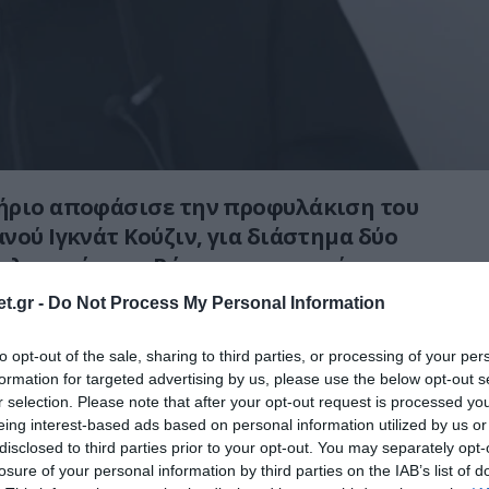
ήριο αποφάσισε την προφυλάκιση του
νού Ιγκνάτ Κούζιν, για διάστημα δύο
δολοφονία του Ρώσου στρατηγού,
κάλικ, με παγιδευμένο αυτοκίνητο κοντά
t.gr -
Do Not Process My Personal Information
στη Μόσχα.
to opt-out of the sale, sharing to third parties, or processing of your per
κά μέσα ενημέρωσης, κατά την ανάκρισή του
formation for targeted advertising by us, please use the below opt-out s
ότι τον στρατολόγησαν από τις Μυστικές
r selection. Please note that after your opt-out request is processed y
eing interest-based ads based on personal information utilized by us or
κρανίας (SBU).
disclosed to third parties prior to your opt-out. You may separately opt-
losure of your personal information by third parties on the IAB’s list of
ηγές, ο 42χρονος φέρεται να περιέγραψε ότι