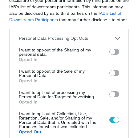
disclosure of your personal information by third parties on the
05.08.2026 | 15:02
IAB’s list of downstream participants. This information may
Ρωσικός πύραυλος με κεφαλή διασποράς
also be disclosed by us to third parties on the
IAB’s List of
κατέστρεψε ολοσχερώς ένα από τα
Downstream Participants
that may further disclose it to other
μεγαλύτερα κέντρα διανομής στο Κίεβο
third parties.
(βίντεο)
Please note that this website/app uses one or more Google
Personal Data Processing Opt Outs
services and may gather and store information including but
not limited to your visit or usage behaviour. You may click to
I want to opt-out of the Sharing of my
personal data.
grant or deny consent to Google and its third-party tags to
Opted In
use your data for below specified purposes in below Google
consent section.
I want to opt-out of the Sale of my
Personal Data.
Opted In
I want to opt-out of processing my
Personal Data for Targeted Advertising.
Opted In
I want to opt-out of Collection, Use,
Retention, Sale, and/or Sharing of my
05.08.2026 | 22:02
Personal Data that Is Unrelated with the
Purposes for which it was collected.
Αδειάζουν το Κραματόρσκ οι Ουκρανοί:
Opted Out
Έκτακτη εκκένωση στην πόλη μετά την