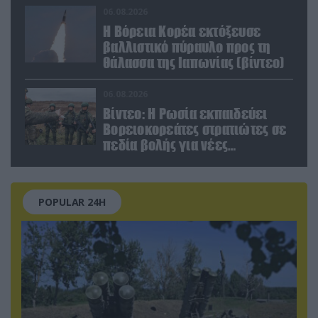
εξουσίας»
06.08.2026
Η Βόρεια Κορέα εκτόξευσε
βαλλιστικό πύραυλο προς τη
θάλασσα της Ιαπωνίας (βίντεο)
06.08.2026
Βίντεο: Η Ρωσία εκπαιδεύει
Βορειοκορεάτες στρατιώτες σε
πεδία βολής για νέες
επιχειρήσεις
POPULAR 24H