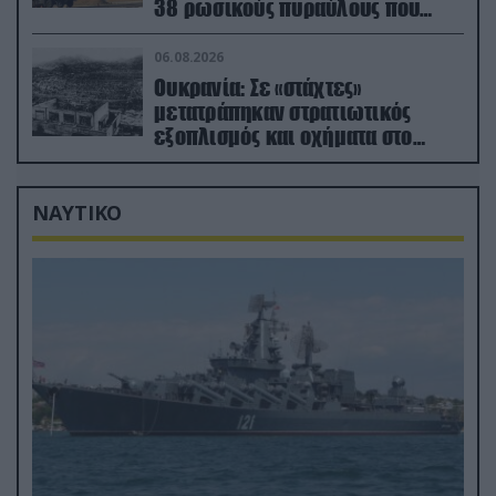
38 ρωσικούς πυραύλους που
εκτοξεύτηκαν εναντίον του
06.08.2026
Ουκρανία: Σε «στάχτες»
μετατράπηκαν στρατιωτικός
εξοπλισμός και οχήματα στο
Κίεβο μετά από ρωσικά
πλήγματα (βίντεο)
ΝΑΥΤΙΚΟ