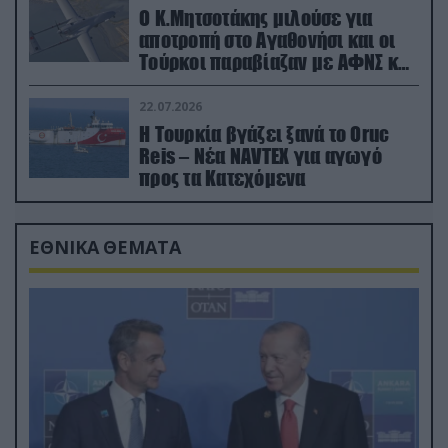
Ο Κ.Μητσοτάκης μιλούσε για
αποτροπή στο Αγαθονήσι και οι
Τούρκοι παραβίαζαν με ΑΦΝΣ και
drone
22.07.2026
Η Τουρκία βγάζει ξανά το Oruc
Reis – Νέα NAVTEX για αγωγό
προς τα Κατεχόμενα
ΕΘΝΙΚΑ ΘΕΜΑΤΑ