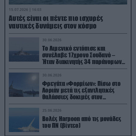
15.07.2026 | 16:03
Aυτές είναι οι πέντε πιο ισχυρές
ναυτικές δυνάμεις στον κόσμο
30.06.2026
Το Λιμενικό εντόπισε και
συνέλαβε 17χρονο Σουδανό –
Ήταν διακινητής 34 παράνομων
μεταναστών
30.06.2026
Φρεγάτα «Φορμίων»: Πίσω στο
Λοριάν μετά τις εξαντλητικές
θαλάσσιες δοκιμές στον
απαιτητικό Βισκαϊκό
25.06.2026
Βολές Harpoon από τις μονάδες
του ΠΝ (βίντεο)