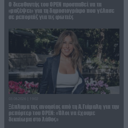
O διευθυντής του OPEN προσπαθεί να τα
«μαζέψει» για τη δημοσιογράφο που γέλασε
σε ρεπορτάζ για τις φωτιές
03.08.2026 | 19:02
Ξέπλυμα της ανοησίας από τη Α.Γιάμαλη για την
ρεπόρτερ του ΟΡΕΝ: «Όλοι να έχουμε
δικαίωμα στο λάθος»