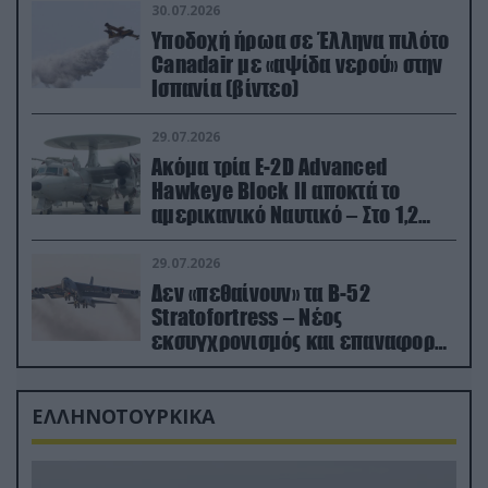
30.07.2026
Υποδοχή ήρωα σε Έλληνα πιλότο
Canadair με «αψίδα νερού» στην
Ισπανία (βίντεο)
29.07.2026
Ακόμα τρία E-2D Advanced
Hawkeye Block II αποκτά το
αμερικανικό Ναυτικό – Στο 1,2
δισ.δολάρια το κόστος
29.07.2026
Δεν «πεθαίνουν» τα Β-52
Stratofortress – Νέος
εκσυγχρονισμός και επαναφορά
από τα «νεκροταφεία»
ΕΛΛΗΝΟΤΟΥΡΚΙΚΑ