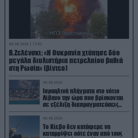
06.08.2026 | 17:02
Β.Ζελένσκι: «Η Ουκρανία χτύπησε δύο
μεγάλα διυλιστήρια πετρελαίου βαθιά
στη Ρωσία» (βίντεο)
06.08.2026
Ισραηλινά πλήγματα στο νότιο
Λίβανο την ώρα που βρίσκονται
σε εξέλιξη διαπραγματεύσεις
στην Ρώμη
06.08.2026
Το Κίεβο δεν κατάφερε να
καταρρίψει ούτε έναν από τους