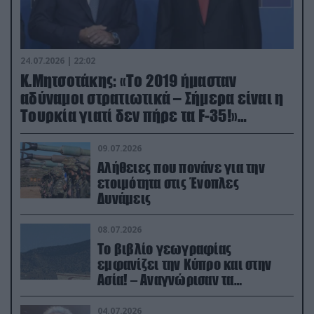
24.07.2026 | 22:02
Κ.Μητσοτάκης: «Το 2019 ήμασταν
αδύναμοι στρατιωτικά – Σήμερα είναι η
Τουρκία γιατί δεν πήρε τα F-35!»
(βίντεο)
09.07.2026
Αλήθειες που πονάνε για την
ετοιμότητα στις Ένοπλες
Δυνάμεις
08.07.2026
Το βιβλίο γεωγραφίας
εμφανίζει την Κύπρο και στην
Ασία! – Αναγνώρισαν τα
κατεχόμενα; (φωτο)
04.07.2026