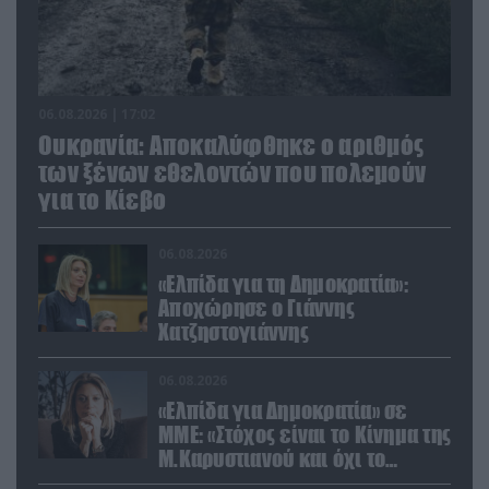
06.08.2026 | 17:02
Ουκρανία: Αποκαλύφθηκε ο αριθμός
των ξένων εθελοντών που πολεμούν
για το Κίεβο
06.08.2026
«Ελπίδα για τη Δημοκρατία»:
Αποχώρησε ο Γιάννης
Χατζηστογιάννης
06.08.2026
«Ελπίδα για Δημοκρατία» σε
ΜΜΕ: «Στόχος είναι το Κίνημα της
Μ.Καρυστιανού και όχι το
διεφθαρμένο σύστημα