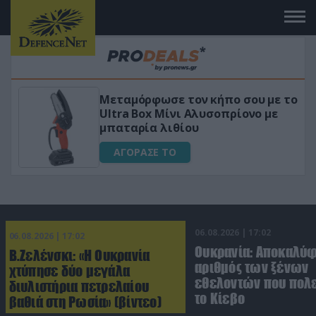
Μεταμόρφωσε τον κήπο σου με το
ικό
Ultra Box Μίνι Αλυσοπρίονο με
μπαταρία λιθίου
ΑΓΟΡΑΣΕ ΤΟ
06.08.2026 | 17:02
06.08.2026 | 17:02
Ουκρανία: Αποκαλύ
Β.Ζελένσκι: «Η Ουκρανία
αριθμός των ξένων
χτύπησε δύο μεγάλα
εθελοντών που πολε
διυλιστήρια πετρελαίου
το Κίεβο
βαθιά στη Ρωσία» (βίντεο)