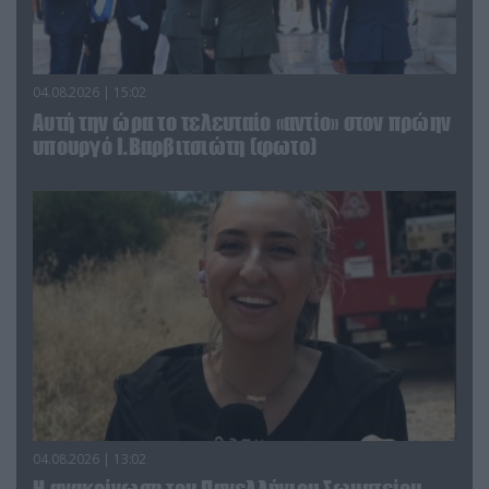
04.08.2026 | 15:02
Αυτή την ώρα το τελευταίο «αντίο» στον πρώην
υπουργό Ι.Βαρβιτσιώτη (φωτο)
04.08.2026 | 13:02
Η ανακοίνωση του Πανελλήνιου Σωματείου