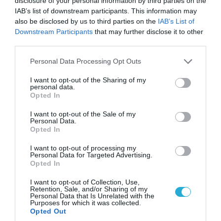
disclosure of your personal information by third parties on the
IAB’s list of downstream participants. This information may
07.08.2026 | 18:02
also be disclosed by us to third parties on the
IAB’s List of
«Κεραυνοί» της ρωσικής Βοστόκ κατέκαψαν
Downstream Participants
that may further disclose it to other
εξοπλισμό των ΗΠΑ με Ουκρανούς και
third parties.
Αμερικανούς μισθοφόρους – Δείτε βίντεο
Please note that this website/app uses one or more Google
Personal Data Processing Opt Outs
services and may gather and store information including but
not limited to your visit or usage behaviour. You may click to
I want to opt-out of the Sharing of my
personal data.
grant or deny consent to Google and its third-party tags to
Opted In
use your data for below specified purposes in below Google
consent section.
I want to opt-out of the Sale of my
Personal Data.
Opted In
I want to opt-out of processing my
Personal Data for Targeted Advertising.
Opted In
I want to opt-out of Collection, Use,
07.08.2026 | 19:02
Retention, Sale, and/or Sharing of my
Personal Data that Is Unrelated with the
Απετράπη το εγχείρημα Ουκρανών για
Purposes for which it was collected.
αντεπίθεση στο Κολομίγτσι: Δείτε το πριν & το
Opted Out