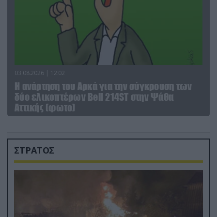
03.08.2026 | 12:02
Η ανάρτηση του Αρκά για την σύγκρουση των
δύο ελικοπτέρων Bell 214ST στην Ψάθα
Αττικής (φωτο)
ΣΤΡΑΤΟΣ