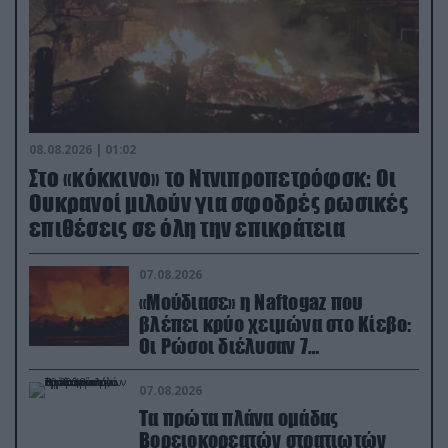
08.08.2026 | 01:02
Στο «κόκκινο» το Ντνιπροπετρόφσκ: Οι
Ουκρανοί μιλούν για σφοδρές ρωσικές
επιθέσεις σε όλη την επικράτεια
07.08.2026
«Μούδιασε» η Naftogaz που
βλέπει κρύο χειμώνα στο Κίεβο:
Οι Ρώσοι διέλυσαν 7
εγκαταστάσεις του ουκρανικού
κολοσσού!
07.08.2026
Τα πρώτα πλάνα ομάδας
Βορειοκορεατών στρατιωτών