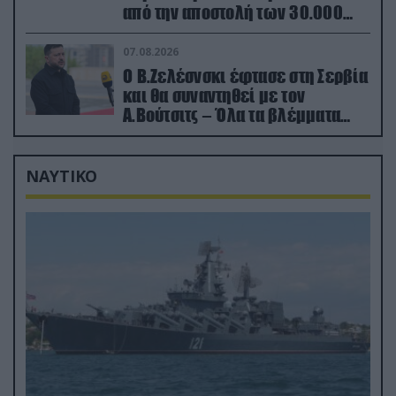
από την αποστολή των 30.000
που έφτασαν στη Ρωσία (βίντεο)
07.08.2026
Ο Β.Ζελέσνσκι έφτασε στη Σερβία
και θα συναντηθεί με τον
Α.Βούτσιτς – Όλα τα βλέμματα
στις σχέσεις με τη Ρωσία
ΝΑΥΤΙΚΟ