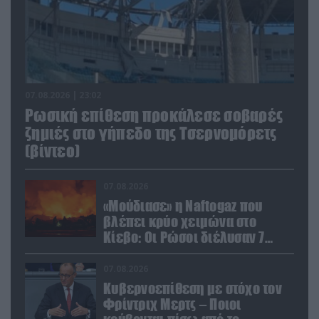
07.08.2026 | 23:02
Ρωσική επίθεση προκάλεσε σοβαρές
ζημιές στο γήπεδο της Τσερνομόρετς
(βίντεο)
07.08.2026
«Μούδιασε» η Naftogaz που
βλέπει κρύο χειμώνα στο
Κίεβο: Οι Ρώσοι διέλυσαν 7
εγκαταστάσεις του ουκρανικού
κολοσσού!
07.08.2026
Κυβερνοεπίθεση με στόχο τον
Φρίντριχ Μερτς – Ποιοι