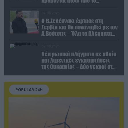
κρύβονται πίσω από το
παραποιημένο βίντεο
07.08.2026
Ο Β.Ζελέσνσκι έφτασε στη
Σερβία και θα συναντηθεί με τον
Α.Βούτσιτς – Όλα τα βλέμματα
στις σχέσεις με τη Ρωσία
07.08.2026
Νέα ρωσικά πλήγματα σε πλοία
και λιμενικές εγκαταστάσεις
της Ουκρανίας – Δύο νεκροί στην
Κριμαία
POPULAR 24H