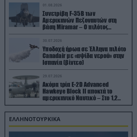
01.08.2026
Συνετρίβη F-35B των
Αμερικανών Πεζοναυτών στη
βάση Miramar – Ο πιλότος
εκτινάχθηκε εγκαίρως
30.07.2026
Υποδοχή ήρωα σε Έλληνα πιλότο
Canadair με «αψίδα νερού» στην
Ισπανία (βίντεο)
29.07.2026
Ακόμα τρία E-2D Advanced
Hawkeye Block II αποκτά το
αμερικανικό Ναυτικό – Στο 1,2
δισ.δολάρια το κόστος
ΕΛΛΗΝΟΤΟΥΡΚΙΚΑ