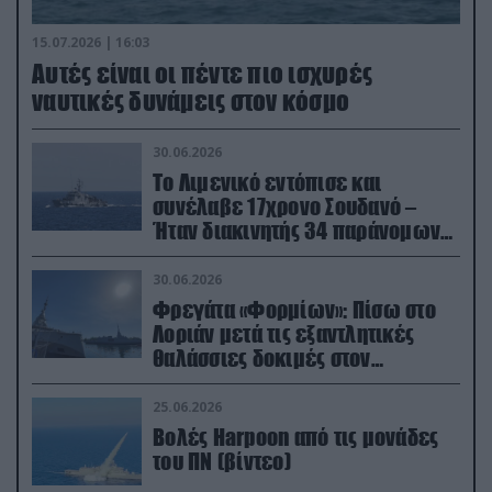
15.07.2026 | 16:03
Aυτές είναι οι πέντε πιο ισχυρές
ναυτικές δυνάμεις στον κόσμο
30.06.2026
Το Λιμενικό εντόπισε και
συνέλαβε 17χρονο Σουδανό –
Ήταν διακινητής 34 παράνομων
μεταναστών
30.06.2026
Φρεγάτα «Φορμίων»: Πίσω στο
Λοριάν μετά τις εξαντλητικές
θαλάσσιες δοκιμές στον
απαιτητικό Βισκαϊκό
25.06.2026
Βολές Harpoon από τις μονάδες
του ΠΝ (βίντεο)