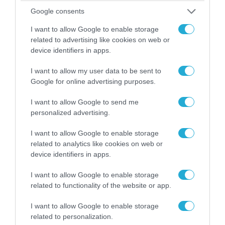
μετά της προσπάθειάς τους (βίντεο)
Google consents
I want to allow Google to enable storage
related to advertising like cookies on web or
ΠΟΛΙΤΙΚΗ
device identifiers in apps.
I want to allow my user data to be sent to
Google for online advertising purposes.
I want to allow Google to send me
personalized advertising.
I want to allow Google to enable storage
related to analytics like cookies on web or
device identifiers in apps.
I want to allow Google to enable storage
07.08.2026 | 20:02
related to functionality of the website or app.
Ο Γιάννης Αλαφούζος «τέλειωσε» τον
Κωνσταντίνο Ζούλα από τον ΣΚΑΪ – Ο λόγος της
I want to allow Google to enable storage
απομάκρυνσής του
related to personalization.