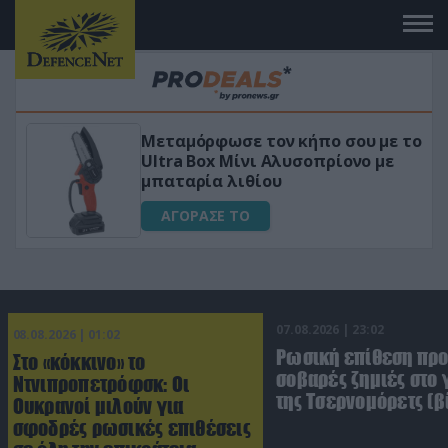
 το
«Μαγική» φόρμουλα τριβόλι + VIP
για αύξηση της λίμπιντο
ΑΓΟΡΑΣΕ ΤΟ
07.08.2026 | 23:02
08.08.2026 | 01:02
Ρωσική επίθεση πρ
Στο «κόκκινο» το
σοβαρές ζημιές στο
Ντνιπροπετρόφσκ: Οι
της Τσερνομόρετς (β
Ουκρανοί μιλούν για
σφοδρές ρωσικές επιθέσεις