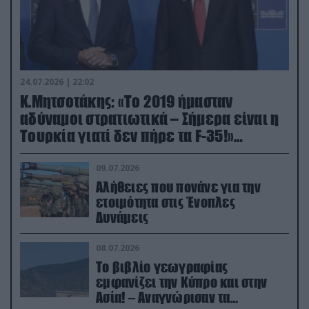
24.07.2026 | 22:02
Κ.Μητσοτάκης: «Το 2019 ήμασταν
αδύναμοι στρατιωτικά – Σήμερα είναι η
Τουρκία γιατί δεν πήρε τα F-35!»
(βίντεο)
09.07.2026
Αλήθειες που πονάνε για την
ετοιμότητα στις Ένοπλες
Δυνάμεις
08.07.2026
Το βιβλίο γεωγραφίας
εμφανίζει την Κύπρο και στην
Ασία! – Αναγνώρισαν τα