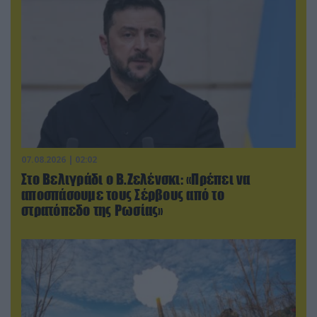
07.08.2026 | 02:02
Στο Βελιγράδι ο Β.Ζελένσκι: «Πρέπει να
αποσπάσουμε τους Σέρβους από το
στρατόπεδο της Ρωσίας»