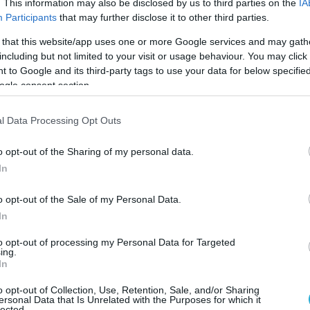
k fleet oil tanker off Crimea this morning.
. This information may also be disclosed by us to third parties on the
IA
Participants
that may further disclose it to other third parties.
pic.twitter.com/FM31XPcueV
 that this website/app uses one or more Google services and may gath
 Source Intel (@Osint613)
July 8, 2026
including but not limited to your visit or usage behaviour. You may click 
 to Google and its third-party tags to use your data for below specifi
ogle consent section.
αυτό δεν είναι το πρώτο στην συγκεκριμένη
l Data Processing Opt Outs
 αρμόδια στρατιωτικά επιτελεία των
o opt-out of the Sharing of my personal data.
βου, έχουν στείλει τα USVs για να
In
ενόπλοια που ανήκουν στον σκιώδη – ή και
ο.
o opt-out of the Sale of my Personal Data.
In
ηγές, δύο ναυτικοί τραυματίστηκαν και ο ένας
to opt-out of processing my Personal Data for Targeted
εταφερθεί στο νοσοκομείο, μετά το πλήγμα με
ing.
λάσσιο μη επανδρωμένο όχημα.
In
o opt-out of Collection, Use, Retention, Sale, and/or Sharing
ersonal Data that Is Unrelated with the Purposes for which it
lected.