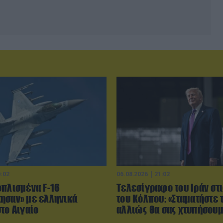
0:02
06.08.2026 | 21:02
οπλισμένα F-16
Τελεσίγραφο του Ιράν στ
ησαν» με ελληνικά
του Κόλπου: «Σταματήστε 
το Αιγαίο
αλλιώς θα σας χτυπήσου