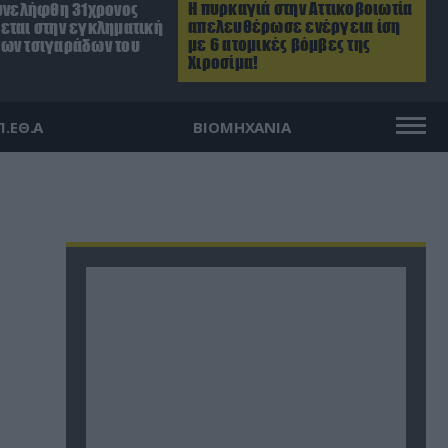
Η πυρκαγιά στην Αττικοβοιωτία
Συνελήφθη 31χρονος
απελευθέρωσε ενέργεια ίση
εται στην εγκληματική
με 6 ατομικές βόμβες της
ων τσιγαράδων του
Χιροσίμα!
Π.ΕΘ.Α
ΒΙΟΜΗΧΑΝΙΑ