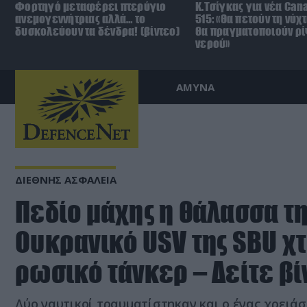
Φορτηγό μεταφέρει πτερύγιο
Κ.Τσίγκας για νέα Can
ανεμογεννήτριας αλλά… το
515: «Θα πετούν τη νύχ
δυσκολεύουν τα δένδρα! (βίντεο)
θα πραγματοποιούν ρί
νερού»
ΑΜΥΝΑ
ΔΙΕΘΝΗΣ ΑΣΦΑΛΕΙΑ
Πεδίο μάχης η θάλασσα τη
Ουκρανικό USV της SBU 
ρωσικό τάνκερ – Δείτε βί
Δύο ναυτικοί τραυματίστηκαν και ο ένας χρειά