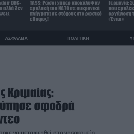
adair DHC-
TASS: Ρώσοι χάκερ αποκάλυψαν
Γερμανία: 
τα αλλά δεν
εμπλοκή του ΝΑΤΟ σε ουκρανικά
που εμπλέκ
ψεις
πλήγματα σε στόχους στο ρωσικό
οργάνωση τ
έδαφος!
«Έντικ»
ΑΣΦΑΛΕΙΑ
ΠΟΛΙΤΙΚΗ
Υ
ς Κριμαίας:
χτύπησε σφοδρά
ντεο
στηκε να μεταφερθεί στο νοσοκομείο