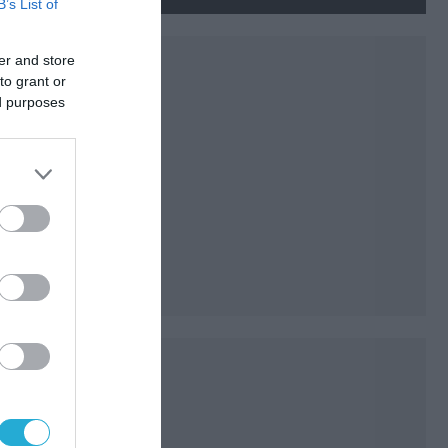
ουκρανικών εγκαταστάσεων
B’s List of
τον Ιούλιο
er and store
to grant or
ed purposes