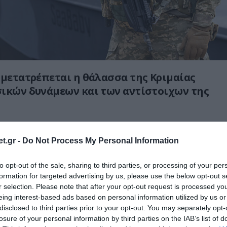
 μετατρέπεται η θάλασσα της Κριμαίας
ικών δυνάμεων και των αντίστοιχων της
ροφορίες που επικαλούνται κανάλια OSINT
ανική SBU έστειλε ένα θαλάσσιο μη
t.gr -
Do Not Process My Personal Information
μα, το οποίο έπληξε σφοδρά ένα ρωσικό
to opt-out of the sale, sharing to third parties, or processing of your per
formation for targeted advertising by us, please use the below opt-out s
r selection. Please note that after your opt-out request is processed y
:
eing interest-based ads based on personal information utilized by us or
disclosed to third parties prior to your opt-out. You may separately opt-
age shows a Ukrainian USV slamming into a
losure of your personal information by third parties on the IAB’s list of