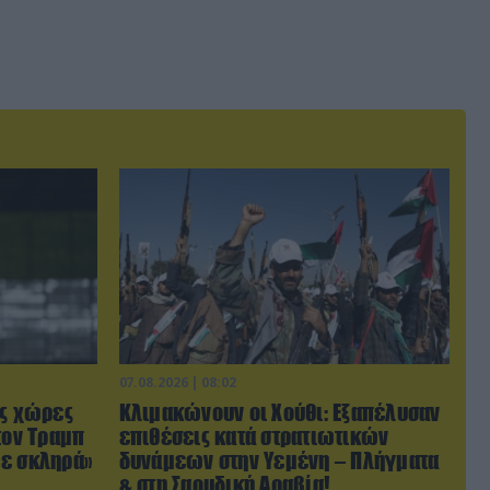
07.08.2026 | 08:02
ις χώρες
Κλιμακώνουν οι Χούθι: Eξαπέλυσαν
τον Τραμπ
επιθέσεις κατά στρατιωτικών
με σκληρά»
δυνάμεων στην Υεμένη – Πλήγματα
& στη Σαουδική Αραβία!