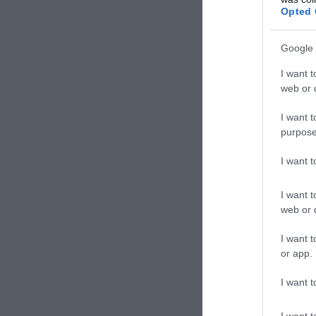
Opted 
Google 
I want t
web or d
I want t
purpose
I want 
I want t
web or d
I want t
ΣΧΟΛΙΑΣΤΕ Τ
or app.
I want t
I want t