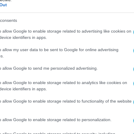
ό πλήγμα.
Out
ό, ο Πακιστανός πρωθυπουργός αποφάσισε να
consents
η επίσκεψη στη Μαλαισία που επρόκειτο να
 την Παρασκευή, λέγοντας πως θα την
o allow Google to enable storage related to advertising like cookies on
evice identifiers in apps.
ει
«στη διάρκεια του έτους».
o allow my user data to be sent to Google for online advertising
ται να συναντηθεί με τον Ιρανό υπουργό
s.
ς Αραγτσί, ο οποίος
«έφθασε στο
to allow Google to send me personalized advertising.
α επίσημη επίσκεψη»
, καθώς το Ιράν
ολαβήσει.
o allow Google to enable storage related to analytics like cookies on
evice identifiers in apps.
ός Εξωτερικών αναμένεται τις επόμενες
Δελχί στο πλαίσιο της διαμεσολάβησής του. Ο
o allow Google to enable storage related to functionality of the website
ένεται να επισκεφθεί την Ινδία μετά τις
υ με τους Πακιστανούς αξιωματούχους στο
o allow Google to enable storage related to personalization.
κοίνωσε η ιρανική πρεσβεία στο Νέο Δελχί
της στο X.
o allow Google to enable storage related to security, including