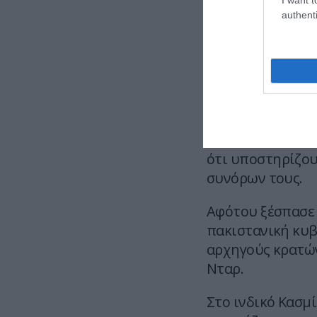
authenti
Η Ινδία και το Π
λογαριασμό της,
περιοχής όπου η
μουσουλμάνοι, 
ακολούθησε την 
Οι δύο αντίπαλε
ότι υποστηρίζου
συνόρων τους.
Αφότου ξέσπασε 
πακιστανική κυβ
αρχηγούς κρατών
Νταρ.
Στο ινδικό Κασμ