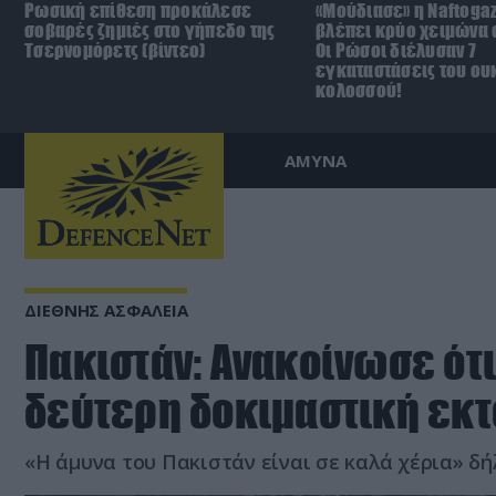
Ρωσική επίθεση προκάλεσε
«Μούδιασε» η Naftoga
σοβαρές ζημιές στο γήπεδο της
βλέπει κρύο χειμώνα σ
Τσερνομόρετς (βίντεο)
Οι Ρώσοι διέλυσαν 7
εγκαταστάσεις του ου
κολοσσού!
ΑΜΥΝΑ
ΔΙΕΘΝΗΣ ΑΣΦΑΛΕΙΑ
Πακιστάν: Ανακοίνωσε ότ
δεύτερη δοκιμαστική εκ
«Η άμυνα του Πακιστάν είναι σε καλά χέρια» 