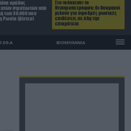
Στο «κόκκινο» το
λάνα ομάδας
Ντνιπροπετρόφσκ: Οι Ουκρανοί
ατών στρατιωτών από
μιλούν για σφοδρές ρωσικές
λή των 30.000 που
επιθέσεις σε όλη την
η Ρωσία (βίντεο)
επικράτεια
Π.ΕΘ.Α
ΒΙΟΜΗΧΑΝΙΑ