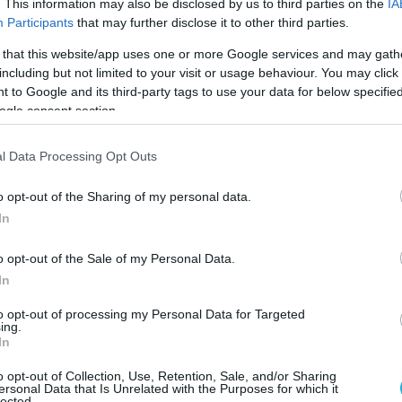
. This information may also be disclosed by us to third parties on the
IA
Participants
that may further disclose it to other third parties.
ιστάν είναι
«σε καλά χέρια»
, δήλωσε ο
χμπάζ Σαρίφ μετά τη δοκιμή, σκοπός της
 that this website/app uses one or more Google services and may gath
including but not limited to your visit or usage behaviour. You may click 
μφωνα με τον στρατό, να
 to Google and its third-party tags to use your data for below specifi
ύν»
οι στρατιώτες και
ogle consent section.
ούν»
το προωθημένο σύστημα πλοήγησης
θώς και η ακρίβειά του.
l Data Processing Opt Outs
στρατός ανακοίνωσε ότι διενήργησε
o opt-out of the Sharing of my personal data.
τόξευση πυραύλου εδάφους-εδάφους
«με
In
λμ»,
χωρίς να διευκρινίζει πού
o opt-out of the Sale of my Personal Data.
κε αυτή.
In
 πρωθυπουργός Ναρέντρα Μόντι έδωσε το
to opt-out of processing my Personal Data for Targeted
ing.
την περασμένη εβδομάδα, για μια
In
πάντηση»
μετά την επίθεση στην Παχαλγκάμ,
o opt-out of Collection, Use, Retention, Sale, and/or Sharing
 ότι διαθέτει
«αξιόπιστες πληροφορίες»
για
ersonal Data that Is Unrelated with the Purposes for which it
lected.