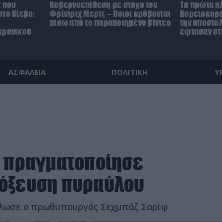
z που
Κυβερνοεπίθεση με στόχο τον
Τα πρώτα π
το Κίεβο:
Φρίντριχ Μερτς – Ποιοι κρύβονται
Βορειοκορε
πίσω από το παραποιημένο βίντεο
την αποστο
κρανικού
έφτασαν στ
ΑΣΦΑΛΕΙΑ
ΠΟΛΙΤΙΚΗ
Υ
ι πραγματοποίησε
τόξευση πυραύλου
δήλωσε ο πρωθυπουργός Σεχμπάζ Σαρίφ