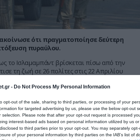
νακοίνωσε ότι πραγματοποίησε δεύτερη
κτόξευση πυραύλου.
πως το Ισλαμαμπάντ βρίσκεται πίσω από την
ισε τη ζωή σε 26 πολίτες στις 22 Απριλίου
 του Κασμίρ το οποίο διοικεί, μια επίθεση για
χει υπάρξει ανάληψη ευθύνης και το Πακιστάν
t.gr -
Do Not Process My Personal Information
μπλοκή.
to opt-out of the sale, sharing to third parties, or processing of your per
formation for targeted advertising by us, please use the below opt-out s
εξήγαγε με επιτυχία δοκιμαστική
r selection. Please note that after your opt-out request is processed y
 πυραύλου εδάφους-εδάφους Fatah, με
eing interest-based ads based on personal information utilized by us or
ιλιόμετρα»
, ανέφερε σε μια ανακοίνωση ο
disclosed to third parties prior to your opt-out. You may separately opt-
losure of your personal information by third parties on the IAB’s list of
 δίνει περισσότερες διευκρινίσεις.