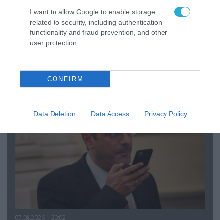
I want to allow Google to enable storage
related to security, including authentication
functionality and fraud prevention, and other
user protection.
08.08.2026 | 09:02
«Η απόλυτη τραγωδία»: Η «αιχμηρή» ανάρτηση
του Αρκά για τα τατουάζ (φωτο)
CONFIRM
Data Deletion
Data Access
Privacy Policy
07.08.2026 | 20:02