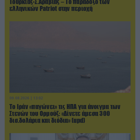
Τουρκίας-Σ.Αραβίας – Το παράδοξο των
ελληνικών Patriot στην περιοχή
09.08.2026 | 13:02
Το Ιράν «παγώνει» τις ΗΠΑ για άνοιγμα των
Στενών του Ορμούζ: «Δίνετε άμεσα 300
δισ.δολάρια και διόδια» (upd)