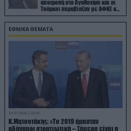
αποτροπή στο Αγαθονήσι και οι
Τούρκοι παραβίαζαν με ΑΦΝΣ και
drone
ΕΘΝΙΚΑ ΘΕΜΑΤΑ
24.07.2026 | 22:02
Κ.Μητσοτάκης: «Το 2019 ήμασταν
αδύναμοι στρατιωτικά – Σήμερα είναι η