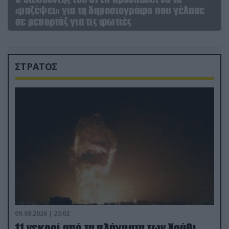
«μαζέψει» για τη δημοσιογράφο που γέλασε
σε ρεπορτάζ για τις φωτιές
ΣΤΡΑΤΟΣ
09.08.2026 | 23:02
11 νεκροί από τα πλήγματα των Χούθι