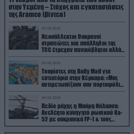
στην Υεμένη – Στόχος και εγκαταστάσεις
της Aramco (βίντεο)
09.08.2026
Νεοσύλλεκτοι Ουκρανοί
στρατιώτες και υπάλληλοι της
TCC έτρεχαν πανικόβλητοι αλλά…
εξοντώθηκαν – Δείτε βίντεο
09.08.2026
Τουρίστες στη Daily Mail για
εστιατόρια στην Κέρκυρα: «Μας
αντιμετωπίζουν σαν πορτοφόλια
με πόδια»
09.08.2026
Πεδίο μάχης η Μαύρη Θάλασσα:
Ανελέητο κυνηγητό ρωσικού Ka-
52 με ουκρανικά FP-1 & τους
Τούρκους να τραβάνε… βίντεο