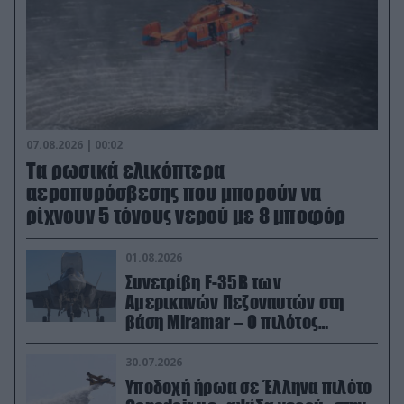
07.08.2026 | 00:02
Τα ρωσικά ελικόπτερα
αεροπυρόσβεσης που μπορούν να
ρίχνουν 5 τόνους νερού με 8 μποφόρ
01.08.2026
Συνετρίβη F-35B των
Αμερικανών Πεζοναυτών στη
βάση Miramar – Ο πιλότος
εκτινάχθηκε εγκαίρως
30.07.2026
Υποδοχή ήρωα σε Έλληνα πιλότο