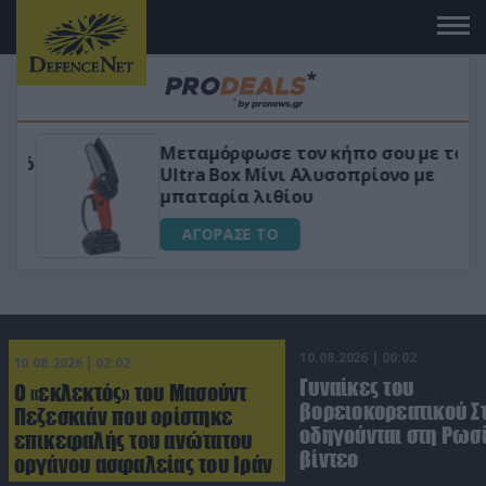
Μεταμόρφωσε τον κήπο σου με το
ικό
Ultra Box Μίνι Αλυσοπρίονο με
μπαταρία λιθίου
ΑΓΟΡΑΣΕ ΤΟ
10.08.2026 | 00:02
10.08.2026 | 02:02
Γυναίκες του
Ο «εκλεκτός» του Μασούντ
βορειοκορεατικού Σ
Πεζεσκιάν που ορίστηκε
οδηγούνται στη Ρωσί
επικεφαλής του ανώτατου
βίντεο
οργάνου ασφαλείας του Ιράν