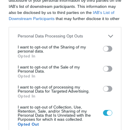
disclosure of your personal information by third parties on the
IAB’s list of downstream participants. This information may
also be disclosed by us to third parties on the
IAB’s List of
Downstream Participants
that may further disclose it to other
third parties.
Please note that this website/app uses one or more Google
Personal Data Processing Opt Outs
services and may gather and store information including but
not limited to your visit or usage behaviour. You may click to
I want to opt-out of the Sharing of my
personal data.
grant or deny consent to Google and its third-party tags to
Opted In
use your data for below specified purposes in below Google
consent section.
I want to opt-out of the Sale of my
09.08.2026 | 14:02
Personal Data.
Opted In
Το Ιράν ενεργοποιεί τα F-4 Phantom για
βομβαρδισμούς: Τα αμερικανικά μαχητικά σε
I want to opt-out of processing my
ετοιμότητα να χτυπήσουν Αμερικανούς
Personal Data for Targeted Advertising.
Opted In
I want to opt-out of Collection, Use,
Retention, Sale, and/or Sharing of my
ΠΟΛΙΤΙΚΗ
Personal Data that Is Unrelated with the
Purposes for which it was collected.
Opted Out