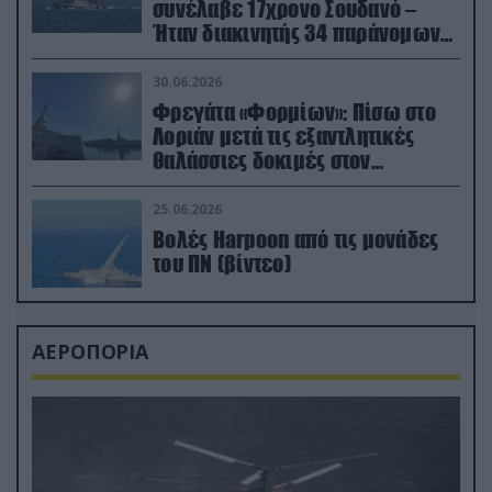
συνέλαβε 17χρονο Σουδανό –
Ήταν διακινητής 34 παράνομων
μεταναστών
30.06.2026
Φρεγάτα «Φορμίων»: Πίσω στο
Λοριάν μετά τις εξαντλητικές
θαλάσσιες δοκιμές στον
απαιτητικό Βισκαϊκό
25.06.2026
Βολές Harpoon από τις μονάδες
του ΠΝ (βίντεο)
ΑΕΡΟΠΟΡΙΑ