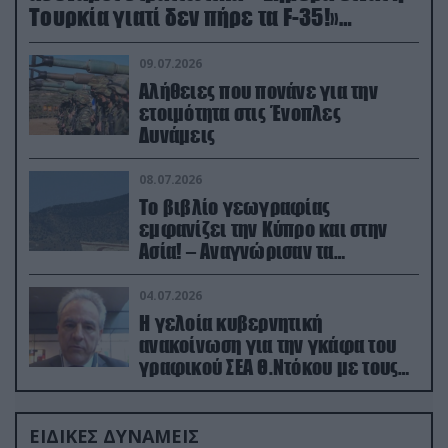
Τουρκία γιατί δεν πήρε τα F-35!»
(βίντεο)
09.07.2026
Αλήθειες που πονάνε για την
ετοιμότητα στις Ένοπλες
Δυνάμεις
08.07.2026
Το βιβλίο γεωγραφίας
εμφανίζει την Κύπρο και στην
Ασία! – Αναγνώρισαν τα
κατεχόμενα; (φωτο)
04.07.2026
Η γελοία κυβερνητική
ανακοίνωση για την γκάφα του
γραφικού ΣΕΑ Θ.Ντόκου με τους
Ρώσους φαρσέρ
ΕΙΔΙΚΕΣ ΔΥΝΑΜΕΙΣ