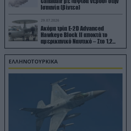
Canadair με «αψίδα νερού» στην
Ισπανία (βίντεο)
29.07.2026
Ακόμα τρία E-2D Advanced
Hawkeye Block II αποκτά το
αμερικανικό Ναυτικό – Στο 1,2
δισ.δολάρια το κόστος
ΕΛΛΗΝΟΤΟΥΡΚΙΚΑ