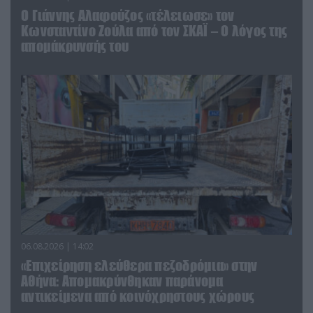
Ο Γιάννης Αλαφούζος «τέλειωσε» τον
Κωνσταντίνο Ζούλα από τον ΣΚΑΪ – Ο λόγος της
απομάκρυνσής του
06.08.2026 | 14:02
«Επιχείρηση ελεύθερα πεζοδρόμια» στην
Αθήνα: Απομακρύνθηκαν παράνομα
αντικείμενα από κοινόχρηστους χώρους