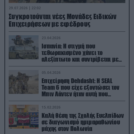
29.07.2026 | 22:02
Συγκροτούνται νέες Μονάδες Ειδικών
Επιχειρήσεων με εφέδρους
23.04.2026
Ισπανία: Η στιγμή που
τεθωρακισμένο χάνει το
αλεξίπτωτο και συντρίβεται με
ορμή στο έδαφος (βίντεο)
05.04.2026
Επιχείρηση Dehdasht: Η SEAL
Team 6 που είχε εξοντώσει τον
Μπιν Λάντεν ήταν αυτή που
διέσωσε τον πιλότο του F-15
15.02.2026
Καλή θέση της Σχολής Ευελπίδων
σε διαγωνισμό ημιμαραθωνίου
μάχης στον Πολωνία