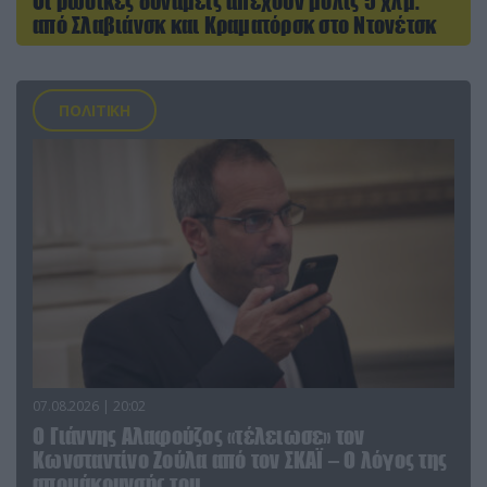
Οι ρωσικές δυνάμεις απέχουν μόλις 5 χλμ.
από Σλαβιάνσκ και Κραματόρσκ στο Ντονέτσκ
ΠΟΛΙΤΙΚΗ
07.08.2026 | 20:02
Ο Γιάννης Αλαφούζος «τέλειωσε» τον
Κωνσταντίνο Ζούλα από τον ΣΚΑΪ – Ο λόγος της
απομάκρυνσής του