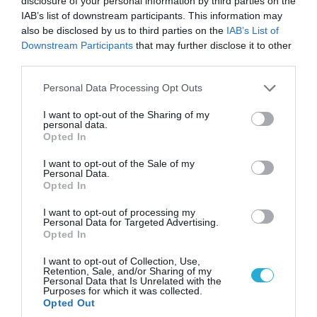
disclosure of your personal information by third parties on the
IAB’s list of downstream participants. This information may
also be disclosed by us to third parties on the
IAB’s List of
Downstream Participants
that may further disclose it to other
third parties.
Please note that this website/app uses one or more Google
Personal Data Processing Opt Outs
services and may gather and store information including but
not limited to your visit or usage behaviour. You may click to
I want to opt-out of the Sharing of my
personal data.
grant or deny consent to Google and its third-party tags to
Opted In
06.08.2026 | 09:03
use your data for below specified purposes in below Google
«Οι εντελώς αθώοι»: Η ανάρτηση του Αρκά για
consent section.
I want to opt-out of the Sale of my
τα ζώα που χάθηκαν στις πυρκαγιές της
Personal Data.
Αττικής (φωτο)
Opted In
I want to opt-out of processing my
Personal Data for Targeted Advertising.
Opted In
I want to opt-out of Collection, Use,
Retention, Sale, and/or Sharing of my
Personal Data that Is Unrelated with the
Purposes for which it was collected.
Opted Out