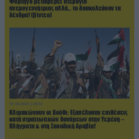
Φορτηγό μεταφέρει πτερύγιο
ανεμογεννήτριας αλλά… το δυσκολεύουν τα
δένδρα! (βίντεο)
07.08.2026 | 08:02
Κλιμακώνουν οι Χούθι: Eξαπέλυσαν επιθέσεις
κατά στρατιωτικών δυνάμεων στην Υεμένη –
Πλήγματα & στη Σαουδική Αραβία!