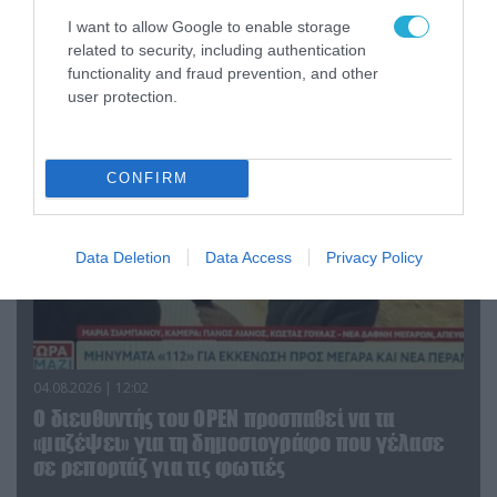
Η ανακοίνωση του Πανελλήνιου Σωματείου
I want to allow Google to enable storage
Πυροσβεστών για την δημοσιογράφο του OPEN
related to security, including authentication
που γέλασε στη φωτιά
functionality and fraud prevention, and other
user protection.
CONFIRM
Data Deletion
Data Access
Privacy Policy
04.08.2026 | 12:02
O διευθυντής του OPEN προσπαθεί να τα
«μαζέψει» για τη δημοσιογράφο που γέλασε
σε ρεπορτάζ για τις φωτιές