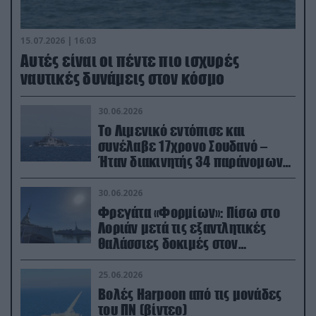
15.07.2026 | 16:03
Aυτές είναι οι πέντε πιο ισχυρές
ναυτικές δυνάμεις στον κόσμο
30.06.2026
Το Λιμενικό εντόπισε και
συνέλαβε 17χρονο Σουδανό –
Ήταν διακινητής 34 παράνομων
μεταναστών
30.06.2026
Φρεγάτα «Φορμίων»: Πίσω στο
Λοριάν μετά τις εξαντλητικές
θαλάσσιες δοκιμές στον
απαιτητικό Βισκαϊκό
25.06.2026
Βολές Harpoon από τις μονάδες
του ΠΝ (βίντεο)