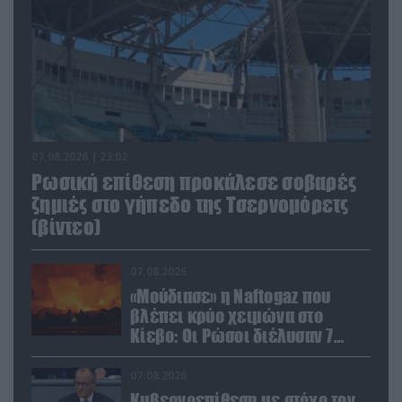
07.08.2026 | 23:02
Ρωσική επίθεση προκάλεσε σοβαρές
ζημιές στο γήπεδο της Τσερνομόρετς
(βίντεο)
07.08.2026
«Μούδιασε» η Naftogaz που
βλέπει κρύο χειμώνα στο
Κίεβο: Οι Ρώσοι διέλυσαν 7
εγκαταστάσεις του ουκρανικού
κολοσσού!
07.08.2026
Κυβερνοεπίθεση με στόχο τον