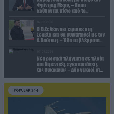
Φρίντριχ Μερτς – Ποιοι
κρύβονται πίσω από το
παραποιημένο βίντεο
07.08.2026
Ο Β.Ζελέσνσκι έφτασε στη
Σερβία και θα συναντηθεί με τον
Α.Βούτσιτς – Όλα τα βλέμματα
στις σχέσεις με τη Ρωσία
07.08.2026
Νέα ρωσικά πλήγματα σε πλοία
και λιμενικές εγκαταστάσεις
της Ουκρανίας – Δύο νεκροί στην
Κριμαία
POPULAR 24H