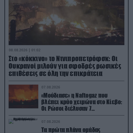
08.08.2026 | 01:02
Στο «κόκκινο» το Ντνιπροπετρόφσκ: Οι
Ουκρανοί μιλούν για σφοδρές ρωσικές
επιθέσεις σε όλη την επικράτεια
07.08.2026
«Μούδιασε» η Naftogaz που
βλέπει κρύο χειμώνα στο Κίεβο:
Οι Ρώσοι διέλυσαν 7
εγκαταστάσεις του ουκρανικού
κολοσσού!
07.08.2026
Τα πρώτα πλάνα ομάδας