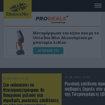
όρφωσε τον κήπο σου με το
«Μαγική» φό
Box Μίνι Αλυσοπρίονο με
για αύξηση τ
ρία λιθίου
ΑΓΟΡΑΣΕ Τ
ΑΣΕ ΤΟ
07.08.2026 | 23:02
08.08.2026 | 01:02
Ρωσική επίθεση πρ
Στο «κόκκινο» το
σοβαρές ζημιές στο
Ντνιπροπετρόφσκ: Οι
της Τσερνομόρετς (β
Ουκρανοί μιλούν για
σφοδρές ρωσικές επιθέσεις