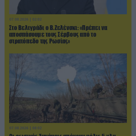
07.08.2026 | 02:02
Στο Βελιγράδι ο Β.Ζελένσκι: «Πρέπει να
αποσπάσουμε τους Σέρβους από το
στρατόπεδο της Ρωσίας»
07.08.2026 | 08:02