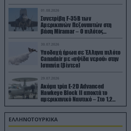
01.08.2026
Συνετρίβη F-35B των
Αμερικανών Πεζοναυτών στη
βάση Miramar – Ο πιλότος
εκτινάχθηκε εγκαίρως
30.07.2026
Υποδοχή ήρωα σε Έλληνα πιλότο
Canadair με «αψίδα νερού» στην
Ισπανία (βίντεο)
29.07.2026
Ακόμα τρία E-2D Advanced
Hawkeye Block II αποκτά το
αμερικανικό Ναυτικό – Στο 1,2
δισ.δολάρια το κόστος
ΕΛΛΗΝΟΤΟΥΡΚΙΚΑ