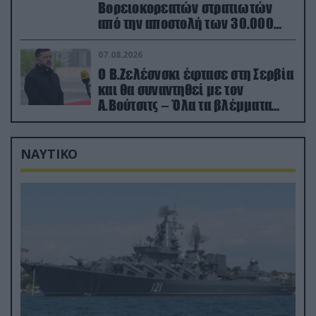
Βορειοκορεατών στρατιωτών
από την αποστολή των 30.000
που έφτασαν στη Ρωσία (βίντεο)
07.08.2026
Ο Β.Ζελέσνσκι έφτασε στη Σερβία
και θα συναντηθεί με τον
Α.Βούτσιτς – Όλα τα βλέμματα
στις σχέσεις με τη Ρωσία
ΝΑΥΤΙΚΟ