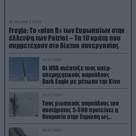
05.08.2026 | 02:02
Freyja: Το «plan Β» των Ευρωπαίων στην
έλλειψη των Patriot – Τα 10 κράτη που
συμμετέχουν στο δίκτυο συνεργασίας
24.07.2026
Οι ΗΠΑ ανέπτυξε τους υπερ-
υπερηχητικούς πυραύλους
Dark Eagle με μέτωπο την Κίνα
24.07.2026
Τους ρωσικούς πυραύλους του
συστήματος S-300 προτείνει η
Ουκρανία στην Ευρώπη ως
αντιβαλλιστικό σύστημα
09.07.2026