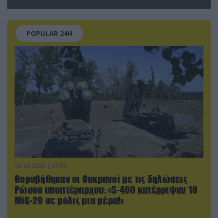
POPULAR 24H
06.08.2026 | 00:02
Θορυβήθηκαν οι Ουκρανοί με τις δηλώσεις
Ρώσου υποπτέραρχου: «S-400 κατέρριψαν 10
MiG-29 σε μόλις μια μέρα!»