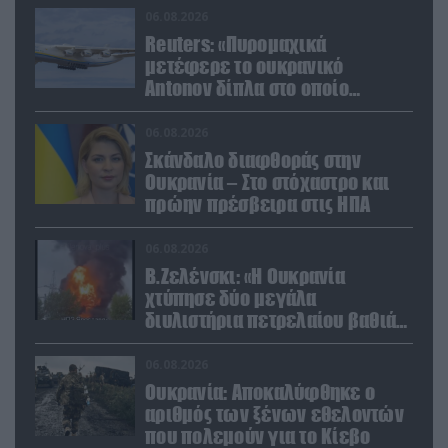
06.08.2026
Reuters: «Πυρομαχικά
μετέφερε το ουκρανικό
Antonov δίπλα στο οποίο
βρέθηκε το drone στη Λειψία»
06.08.2026
Σκάνδαλο διαφθοράς στην
Ουκρανία – Στο στόχαστρο και
πρώην πρέσβειρα στις ΗΠΑ
06.08.2026
Β.Ζελένσκι: «Η Ουκρανία
χτύπησε δύο μεγάλα
διυλιστήρια πετρελαίου βαθιά
στη Ρωσία» (βίντεο)
06.08.2026
Ουκρανία: Αποκαλύφθηκε ο
αριθμός των ξένων εθελοντών
που πολεμούν για το Κίεβο