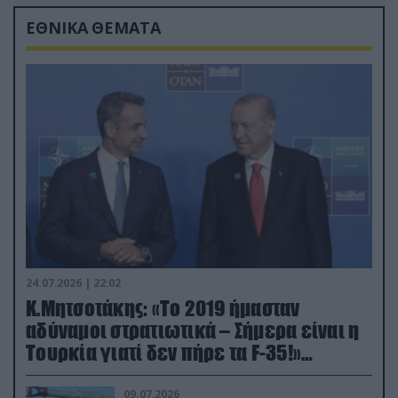
ΕΘΝΙΚΑ ΘΕΜΑΤΑ
24.07.2026 | 22:02
Κ.Μητσοτάκης: «Το 2019 ήμασταν
αδύναμοι στρατιωτικά – Σήμερα είναι η
Τουρκία γιατί δεν πήρε τα F-35!»
(βίντεο)
09.07.2026