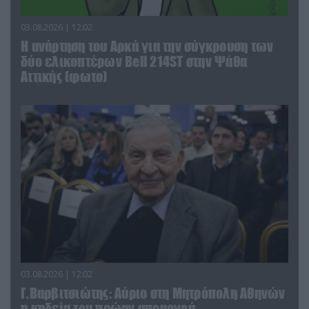
03.08.2026 | 12:02
Η ανάρτηση του Αρκά για την σύγκρουση των
δύο ελικοπτέρων Bell 214ST στην Ψάθα
Αττικής (φωτο)
03.08.2026 | 12:02
Γ.Βαρβιτσιώτης: Aύριο στη Μητρόπολη Αθηνών
η κηδεία του πρώην υπουργού