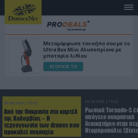
ε το
«Μαγική» φόρμουλα τριβόλι + VIP
ε
για αύξηση της λίμπιντο
ΑΓΟΡΑΣΕ ΤΟ
06.08.2026 | 19:02
06.08.2026 | 19:02
Ρωσικά Tornado-S έ
Από την Ουκρανία στα καρτέλ
υπόγειο ουκρανικό
της Κολομβίας – Η
διοικητήριο στην πε
τεχνογνωσία των drones που
Ντομπροπόλιε (βίντ
προκαλεί ανησυχία