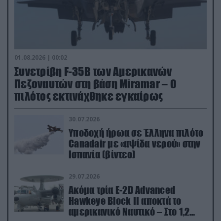
01.08.2026 | 00:02
Συνετρίβη F-35B των Αμερικανών
Πεζοναυτών στη βάση Miramar – Ο
πιλότος εκτινάχθηκε εγκαίρως
30.07.2026
Υποδοχή ήρωα σε Έλληνα πιλότο
Canadair με «αψίδα νερού» στην
Ισπανία (βίντεο)
29.07.2026
Ακόμα τρία E-2D Advanced
Hawkeye Block II αποκτά το
αμερικανικό Ναυτικό – Στο 1,2