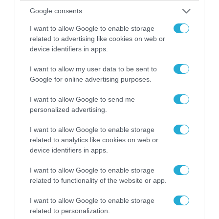
Αυτή την ώρα το τελευταίο «αντίο» στον πρώην
υπουργό Ι.Βαρβιτσιώτη (φωτο)
Google consents
I want to allow Google to enable storage
related to advertising like cookies on web or
device identifiers in apps.
I want to allow my user data to be sent to
Google for online advertising purposes.
I want to allow Google to send me
personalized advertising.
I want to allow Google to enable storage
related to analytics like cookies on web or
device identifiers in apps.
04.08.2026 | 13:02
Η ανακοίνωση του Πανελλήνιου Σωματείου
I want to allow Google to enable storage
Πυροσβεστών για την δημοσιογράφο του OPEN
related to functionality of the website or app.
που γέλασε στη φωτιά
I want to allow Google to enable storage
related to personalization.