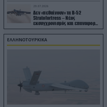
δισ.δολάρια το κόστος
29.07.2026
Δεν «πεθαίνουν» τα Β-52
Stratofortress – Νέος
εκσυγχρονισμός και επαναφορά
από τα «νεκροταφεία»
ΕΛΛΗΝΟΤΟΥΡΚΙΚΑ