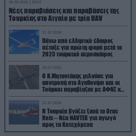
06.08.2026 | 00:02
Νέες παραβιάσεις και παραβάσεις της
Τουρκίας στο Αιγαίο με τρία UAV
31.07.2026
Πάνω από ελληνικό έδαφος
πέταξε για πρώτη φορά μετά το
2023 τουρκικό αεροσκάφος
29.07.2026
Ο Κ.Μητσοτάκης μιλούσε για
αποτροπή στο Αγαθονήσι και οι
Τούρκοι παραβίαζαν με ΑΦΝΣ και
drone
22.07.2026
Η Τουρκία βγάζει ξανά το Oruc
Reis – Νέα NAVTEX για αγωγό
προς τα Κατεχόμενα