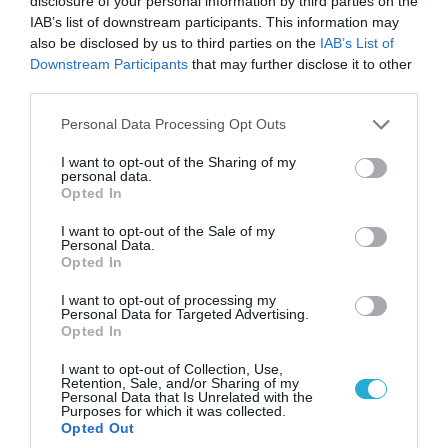
disclosure of your personal information by third parties on the
IAB’s list of downstream participants. This information may
also be disclosed by us to third parties on the
IAB’s List of
06.08.2026 | 09:03
Downstream Participants
that may further disclose it to other
third parties.
«Οι εντελώς αθώοι»: Η ανάρτηση του Αρκά για
τα ζώα που χάθηκαν στις πυρκαγιές της
Please note that this website/app uses one or more Google
Personal Data Processing Opt Outs
Αττικής (φωτο)
services and may gather and store information including but
not limited to your visit or usage behaviour. You may click to
I want to opt-out of the Sharing of my
personal data.
grant or deny consent to Google and its third-party tags to
Opted In
use your data for below specified purposes in below Google
consent section.
I want to opt-out of the Sale of my
Personal Data.
Opted In
I want to opt-out of processing my
Personal Data for Targeted Advertising.
Opted In
I want to opt-out of Collection, Use,
Retention, Sale, and/or Sharing of my
Personal Data that Is Unrelated with the
Purposes for which it was collected.
04.08.2026 | 15:02
Opted Out