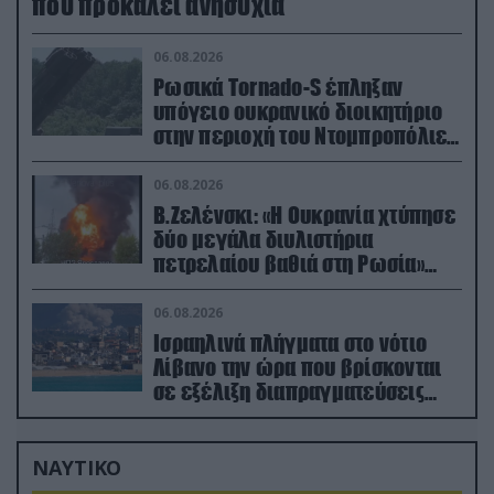
που προκαλεί ανησυχία
06.08.2026
Ρωσικά Tornado-S έπληξαν
υπόγειο ουκρανικό διοικητήριο
στην περιοχή του Ντομπροπόλιε
(βίντεο)
06.08.2026
Β.Ζελένσκι: «Η Ουκρανία χτύπησε
δύο μεγάλα διυλιστήρια
πετρελαίου βαθιά στη Ρωσία»
(βίντεο)
06.08.2026
Ισραηλινά πλήγματα στο νότιο
Λίβανο την ώρα που βρίσκονται
σε εξέλιξη διαπραγματεύσεις
στην Ρώμη
ΝΑΥΤΙΚΟ