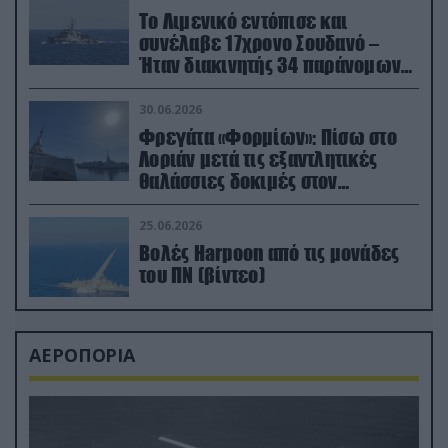
Το Λιμενικό εντόπισε και
συνέλαβε 17χρονο Σουδανό –
Ήταν διακινητής 34 παράνομων
μεταναστών
30.06.2026
Φρεγάτα «Φορμίων»: Πίσω στο
Λοριάν μετά τις εξαντλητικές
θαλάσσιες δοκιμές στον
απαιτητικό Βισκαϊκό
25.06.2026
Βολές Harpoon από τις μονάδες
του ΠΝ (βίντεο)
ΑΕΡΟΠΟΡΙΑ