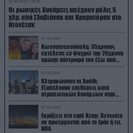
07.08.2026 | 08:02
Οι ρωσικές δυνάμεις απέχουν μόλις 5
χλμ. από Σλαβιάνσκ και Κραματόρσκ στο
Ντονέτσκ
07.08.2026
Κωνσταντινούπολη: 35χρονος
εκτέλεσε εν ψυχρώ την 26χρονη
πρώην σύντροφό του έξω από
φαρμακείο (βίντεο)
07.08.2026
Κλιμακώνουν οι Χούθι:
Eξαπέλυσαν επιθέσεις κατά
στρατιωτικών δυνάμεων στην
Υεμένη – Πλήγματα & στη
Σαουδική Αραβία!
07.08.2026
Εκρήξεις στο νησί Κεσμ: Άγνωστο
αν προέρχονται από το Ιράν ή τις
ΗΠΑ