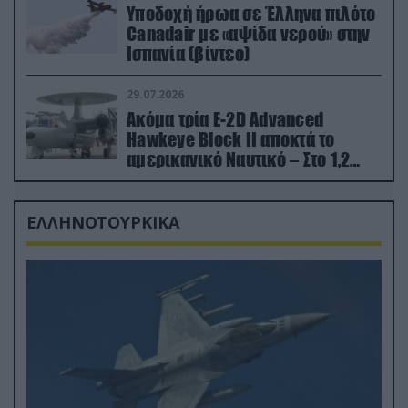
Υποδοχή ήρωα σε Έλληνα πιλότο
Canadair με «αψίδα νερού» στην
Ισπανία (βίντεο)
29.07.2026
Ακόμα τρία E-2D Advanced
Hawkeye Block II αποκτά το
αμερικανικό Ναυτικό – Στο 1,2
δισ.δολάρια το κόστος
ΕΛΛΗΝΟΤΟΥΡΚΙΚΑ