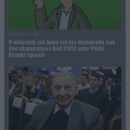
03.08.2026 | 12:02
Η ανάρτηση του Αρκά για την σύγκρουση των
δύο ελικοπτέρων Bell 214ST στην Ψάθα
Αττικής (φωτο)