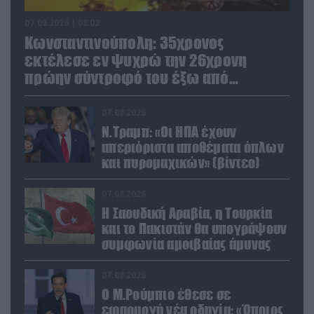
07.08.2026 | 08:02
Κωνσταντινούπολη: 35χρονος
εκτέλεσε εν ψυχρώ την 26χρονη
πρώην σύντροφό του έξω από
φαρμακείο (βίντεο)
07.08.2026
Ν.Τραμπ: «Οι ΗΠΑ έχουν
απεριόριστα αποθέματα όπλων
και πυρομαχικών» (βίντεο)
07.08.2026
Η Σαουδική Αραβία, η Τουρκία
και το Πακιστάν θα υπογράψουν
συμφωνία αμοιβαίας άμυνας
07.08.2026
Ο Μ.Ρούμπιο έθεσε σε
εφαρμογή νέα οδηγία: «Όποιος