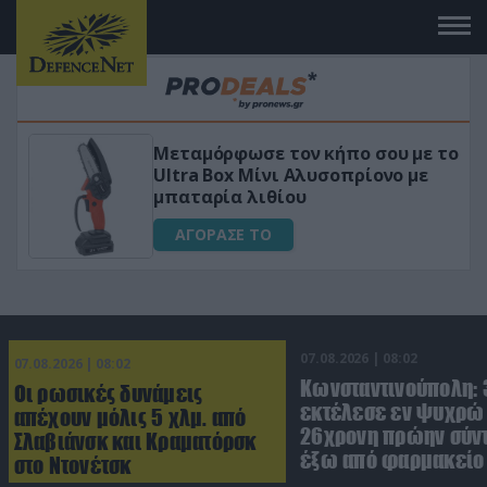
ήπο σου με το
«Μαγική» φόρμουλα τριβόλ
οπρίονο με
για αύξηση της λίμπιντο
ΑΓΟΡΑΣΕ ΤΟ
07.08.2026 | 08:02
07.08.2026 | 08:02
Κωνσταντινούπολη:
Οι ρωσικές δυνάμεις
εκτέλεσε εν ψυχρώ 
απέχουν μόλις 5 χλμ. από
26χρονη πρώην σύν
Σλαβιάνσκ και Κραματόρσκ
έξω από φαρμακείο 
στο Ντονέτσκ