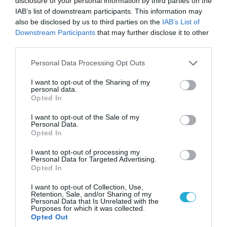
disclosure of your personal information by third parties on the
IAB’s list of downstream participants. This information may
also be disclosed by us to third parties on the
IAB’s List of
Downstream Participants
that may further disclose it to other
third parties.
Please note that this website/app uses one or more Google
Personal Data Processing Opt Outs
services and may gather and store information including but
06.08.2026 | 09:03
not limited to your visit or usage behaviour. You may click to
I want to opt-out of the Sharing of my
«Οι εντελώς αθώοι»: Η ανάρτηση του Αρκά για
personal data.
grant or deny consent to Google and its third-party tags to
τα ζώα που χάθηκαν στις πυρκαγιές της
Opted In
use your data for below specified purposes in below Google
Αττικής (φωτο)
consent section.
I want to opt-out of the Sale of my
Personal Data.
Opted In
I want to opt-out of processing my
Personal Data for Targeted Advertising.
Opted In
I want to opt-out of Collection, Use,
Retention, Sale, and/or Sharing of my
Personal Data that Is Unrelated with the
Purposes for which it was collected.
Opted Out