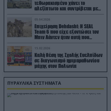
τεθωρακισμένο χάνει το
αλεξίπτωτο και συντρίβεται με
ορμή στο έδαφος (βίντεο)
05.04.2026
Επιχείρηση Dehdasht: Η SEAL
Team 6 που είχε εξοντώσει τον
Μπιν Λάντεν ήταν αυτή που
διέσωσε τον πιλότο του F-15
15.02.2026
Καλή θέση της Σχολής Ευελπίδων
σε διαγωνισμό ημιμαραθωνίου
μάχης στον Πολωνία
ΠΥΡΑΥΛΙΚΑ ΣΥΣΤΗΜΑΤΑ