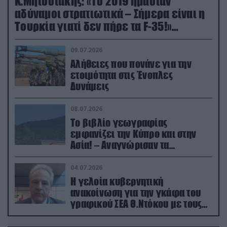
Κ.Μητσοτάκης: «Το 2019 ήμασταν
αδύναμοι στρατιωτικά – Σήμερα είναι η
Τουρκία γιατί δεν πήρε τα F-35!»
(βίντεο)
09.07.2026
Αλήθειες που πονάνε για την
ετοιμότητα στις Ένοπλες
Δυνάμεις
08.07.2026
Το βιβλίο γεωγραφίας
εμφανίζει την Κύπρο και στην
Ασία! – Αναγνώρισαν τα
κατεχόμενα; (φωτο)
04.07.2026
Η γελοία κυβερνητική
ανακοίνωση για την γκάφα του
γραφικού ΣΕΑ Θ.Ντόκου με τους
Ρώσους φαρσέρ