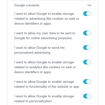
Google consents
04.08.2026 | 15:02
I want to allow Google to enable storage
Αυτή την ώρα το τελευταίο «αντίο» στον πρώην
related to advertising like cookies on web or
υπουργό Ι.Βαρβιτσιώτη (φωτο)
device identifiers in apps.
I want to allow my user data to be sent to
Google for online advertising purposes.
I want to allow Google to send me
personalized advertising.
I want to allow Google to enable storage
related to analytics like cookies on web or
device identifiers in apps.
I want to allow Google to enable storage
related to functionality of the website or app.
04.08.2026 | 13:02
I want to allow Google to enable storage
Η ανακοίνωση του Πανελλήνιου Σωματείου
related to personalization.
Πυροσβεστών για την δημοσιογράφο του OPEN