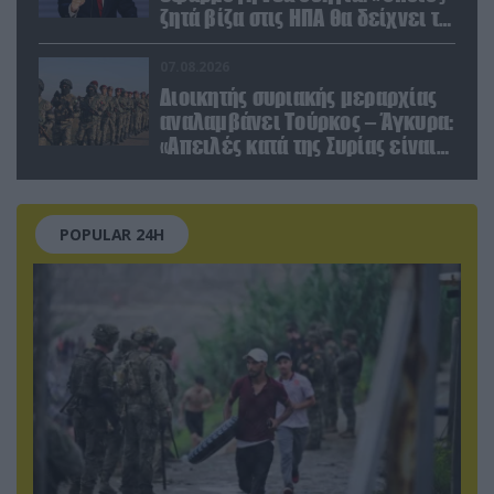
ζητά βίζα στις ΗΠΑ θα δείχνει τα
social media – Τίποτα κρυφό»
07.08.2026
Διοικητής συριακής μεραρχίας
αναλαμβάνει Τούρκος – Άγκυρα:
«Απειλές κατά της Συρίας είναι
σαν να απειλούν εμάς»
POPULAR 24H