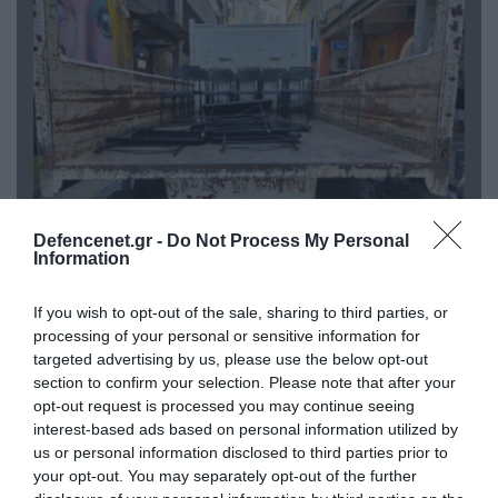
Defencenet.gr -
Do Not Process My Personal
06.08.2026 | 14:02
Information
«Επιχείρηση ελεύθερα πεζοδρόμια» στην
Αθήνα: Απομακρύνθηκαν παράνομα
If you wish to opt-out of the sale, sharing to third parties, or
αντικείμενα από κοινόχρηστους χώρους
processing of your personal or sensitive information for
targeted advertising by us, please use the below opt-out
section to confirm your selection. Please note that after your
opt-out request is processed you may continue seeing
interest-based ads based on personal information utilized by
us or personal information disclosed to third parties prior to
your opt-out. You may separately opt-out of the further