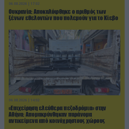
06.08.2026 | 17:02
Ουκρανία: Αποκαλύφθηκε ο αριθμός των
ξένων εθελοντών που πολεμούν για το Κίεβο
06.08.2026 | 14:02
«Επιχείρηση ελεύθερα πεζοδρόμια» στην
Αθήνα: Απομακρύνθηκαν παράνομα
αντικείμενα από κοινόχρηστους χώρους