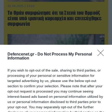
05.08.2026 | 22:02
Το Ομάν συμφώνησε ότι τα Στενά του Ορμούζ
είναι υπό ιρανική κυριαρχία και επιτεύχθηκε
συμφωνία
Defencenet.gr -
Do Not Process My Personal
Information
If you wish to opt-out of the sale, sharing to third parties, or
processing of your personal or sensitive information for
targeted advertising by us, please use the below opt-out
section to confirm your selection. Please note that after your
opt-out request is processed you may continue seeing
06.08.2026 | 09:03
interest-based ads based on personal information utilized by
Μαροκινός παράνομος μετανάστης επιτέθηκε
us or personal information disclosed to third parties prior to
σε 42χρονη σε στάση Τραμ στην Ισπανία και
your opt-out. You may separately opt-out of the further