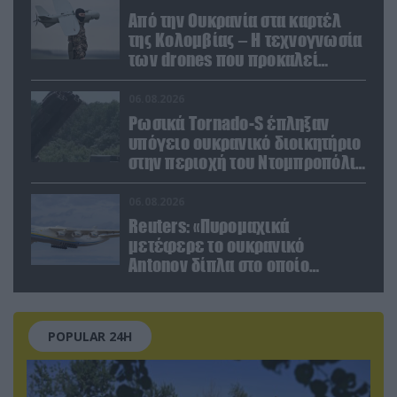
Από την Ουκρανία στα καρτέλ
της Κολομβίας – Η τεχνογνωσία
των drones που προκαλεί
ανησυχία
06.08.2026
Ρωσικά Tornado-S έπληξαν
υπόγειο ουκρανικό διοικητήριο
στην περιοχή του Ντομπροπόλιε
(βίντεο)
06.08.2026
Reuters: «Πυρομαχικά
μετέφερε το ουκρανικό
Antonov δίπλα στο οποίο
βρέθηκε το drone στη Λειψία»
POPULAR 24H