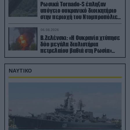
Ρωσικά Tornado-S έπληξαν
υπόγειο ουκρανικό διοικητήριο
στην περιοχή του Ντομπροπόλιε
(βίντεο)
06.08.2026
Β.Ζελένσκι: «Η Ουκρανία χτύπησε
δύο μεγάλα διυλιστήρια
πετρελαίου βαθιά στη Ρωσία»
(βίντεο)
ΝΑΥΤΙΚΟ