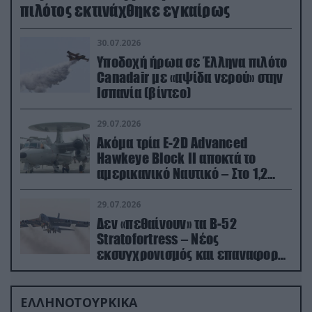
πιλότος εκτινάχθηκε εγκαίρως
30.07.2026
Υποδοχή ήρωα σε Έλληνα πιλότο
Canadair με «αψίδα νερού» στην
Ισπανία (βίντεο)
29.07.2026
Ακόμα τρία E-2D Advanced
Hawkeye Block II αποκτά το
αμερικανικό Ναυτικό – Στο 1,2
δισ.δολάρια το κόστος
29.07.2026
Δεν «πεθαίνουν» τα Β-52
Stratofortress – Νέος
εκσυγχρονισμός και επαναφορά
από τα «νεκροταφεία»
ΕΛΛΗΝΟΤΟΥΡΚΙΚΑ