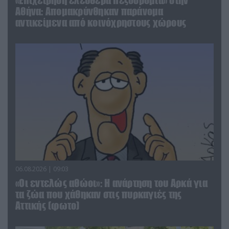
«Επιχείρηση ελεύθερα πεζοδρόμια» στην
Αθήνα: Απομακρύνθηκαν παράνομα
αντικείμενα από κοινόχρηστους χώρους
06.08.2026 | 09:03
«Οι εντελώς αθώοι»: Η ανάρτηση του Αρκά για
τα ζώα που χάθηκαν στις πυρκαγιές της
Αττικής (φωτο)