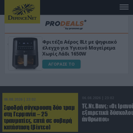
Φριτέζα Αέρος 8Lt με ψηφιακό
VIP
έλεγχο για Υγιεινό Μαγείρεμα
Χωρίς Λάδι 1650W
ΑΓΟΡΑΣΕ ΤΟ
06.08.2026 | 23:02
06.08.2026 | 23:02
Τζ.Ντ.Βανς: «Οι Ιρανο
Σφοδρή σύγκρουση δύο τραμ
εξαιρετικά δύσκολοι
στη Γερμανία – 25
άνθρωποι»
τραυματίες, επτά σε σοβαρή
κατάσταση (βίντεο)