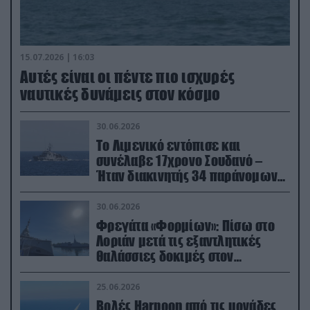
15.07.2026 | 16:03
Aυτές είναι οι πέντε πιο ισχυρές
ναυτικές δυνάμεις στον κόσμο
30.06.2026
Το Λιμενικό εντόπισε και
συνέλαβε 17χρονο Σουδανό –
Ήταν διακινητής 34 παράνομων
μεταναστών
30.06.2026
Φρεγάτα «Φορμίων»: Πίσω στο
Λοριάν μετά τις εξαντλητικές
θαλάσσιες δοκιμές στον
απαιτητικό Βισκαϊκό
25.06.2026
Βολές Harpoon από τις μονάδες