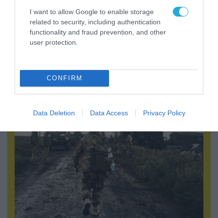
I want to allow Google to enable storage
related to security, including authentication
functionality and fraud prevention, and other
user protection.
05.08.2026 | 22:02
Αδειάζουν το Κραματόρσκ οι Ουκρανοί:
Έκτακτη εκκένωση στην πόλη μετά την
CONFIRM
αιφνιδιαστική προώθηση των Ρώσων (βίντεο)
Data Deletion
Data Access
Privacy Policy