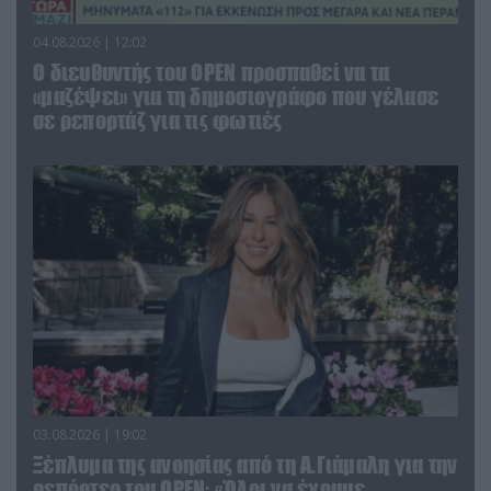
04.08.2026 | 12:02
O διευθυντής του OPEN προσπαθεί να τα
«μαζέψει» για τη δημοσιογράφο που γέλασε
σε ρεπορτάζ για τις φωτιές
03.08.2026 | 19:02
Ξέπλυμα της ανοησίας από τη Α.Γιάμαλη για την
ρεπόρτερ του ΟΡΕΝ: «Όλοι να έχουμε