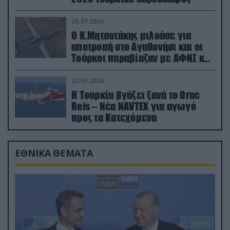
29.07.2026
Ο Κ.Μητσοτάκης μιλούσε για
αποτροπή στο Αγαθονήσι και οι
Τούρκοι παραβίαζαν με ΑΦΝΣ και
drone
22.07.2026
Η Τουρκία βγάζει ξανά το Oruc
Reis – Νέα NAVTEX για αγωγό
προς τα Κατεχόμενα
ΕΘΝΙΚΑ ΘΕΜΑΤΑ