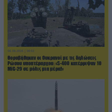
06.08.2026 | 00:02
Θορυβήθηκαν οι Ουκρανοί με τις δηλώσεις
Ρώσου υποπτέραρχου: «S-400 κατέρριψαν 10
MiG-29 σε μόλις μια μέρα!»