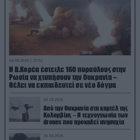
06.08.2026 | 21:02
Η Β.Κορέα έστειλε 160 πυραύλους στην
Ρωσία να χτυπήσουν την Ουκρανία –
Θέλει να εκπαιδευτεί σε νέο δόγμα
06.08.2026
Από την Ουκρανία στα καρτέλ της
Κολομβίας – Η τεχνογνωσία των
drones που προκαλεί ανησυχία
06.08.2026