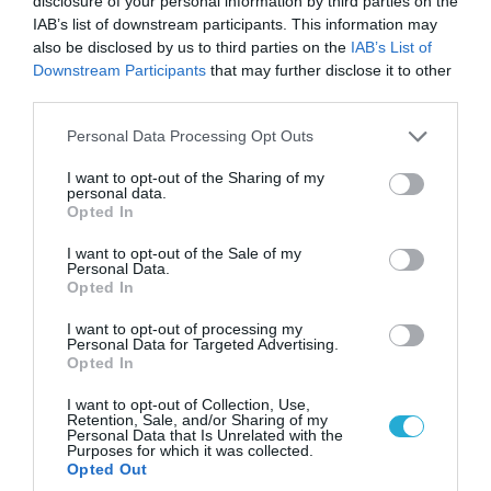
disclosure of your personal information by third parties on the
απείλησε ότι θα την κακοποιήσει!
IAB’s list of downstream participants. This information may
also be disclosed by us to third parties on the
IAB’s List of
Downstream Participants
that may further disclose it to other
third parties.
Please note that this website/app uses one or more Google
Personal Data Processing Opt Outs
services and may gather and store information including but
not limited to your visit or usage behaviour. You may click to
I want to opt-out of the Sharing of my
personal data.
grant or deny consent to Google and its third-party tags to
Opted In
use your data for below specified purposes in below Google
consent section.
I want to opt-out of the Sale of my
Personal Data.
Opted In
05.08.2026 | 20:02
I want to opt-out of processing my
Personal Data for Targeted Advertising.
Η Κίνα επέδειξε για πρώτη φορά την
Opted In
αεροπορική πυρηνική της τριάδα και
προκάλεσε διεθνές σοκ – Δείτε βίντεο
I want to opt-out of Collection, Use,
Retention, Sale, and/or Sharing of my
Personal Data that Is Unrelated with the
Purposes for which it was collected.
Opted Out