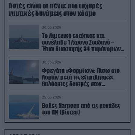
Aυτές είναι οι πέντε πιο ισχυρές
ναυτικές δυνάμεις στον κόσμο
30.06.2026
Το Λιμενικό εντόπισε και
συνέλαβε 17χρονο Σουδανό –
Ήταν διακινητής 34 παράνομων
μεταναστών
30.06.2026
Φρεγάτα «Φορμίων»: Πίσω στο
Λοριάν μετά τις εξαντλητικές
θαλάσσιες δοκιμές στον
απαιτητικό Βισκαϊκό
25.06.2026
Βολές Harpoon από τις μονάδες
του ΠΝ (βίντεο)