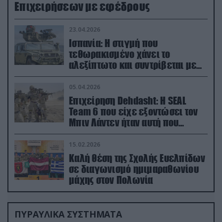
Επιχειρήσεων με εφέδρους
23.04.2026
Ισπανία: Η στιγμή που
τεθωρακισμένο χάνει το
αλεξίπτωτο και συντρίβεται με
ορμή στο έδαφος (βίντεο)
05.04.2026
Επιχείρηση Dehdasht: Η SEAL
Team 6 που είχε εξοντώσει τον
Μπιν Λάντεν ήταν αυτή που
διέσωσε τον πιλότο του F-15
15.02.2026
Καλή θέση της Σχολής Ευελπίδων
σε διαγωνισμό ημιμαραθωνίου
μάχης στον Πολωνία
ΠΥΡΑΥΛΙΚΑ ΣΥΣΤΗΜΑΤΑ