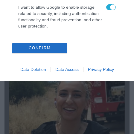
I want to allow Google to enable storage
related to security, including authentication
functionality and fraud prevention, and other
user protection.
CONFIRM
04.08.2026 | 15:02
Αυτή την ώρα το τελευταίο «αντίο» στον πρώην
υπουργό Ι.Βαρβιτσιώτη (φωτο)
Data Deletion
Data Access
Privacy Policy