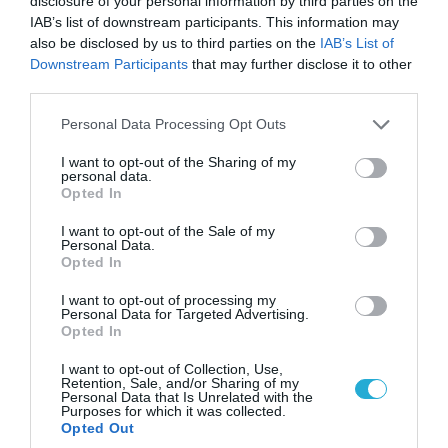
αντικείμενα από κοινόχρηστους χώρους
disclosure of your personal information by third parties on the
IAB’s list of downstream participants. This information may
also be disclosed by us to third parties on the
IAB’s List of
Downstream Participants
that may further disclose it to other
ΠΟΛΙΤΙΚΗ
third parties.
Please note that this website/app uses one or more Google
Personal Data Processing Opt Outs
services and may gather and store information including but
not limited to your visit or usage behaviour. You may click to
I want to opt-out of the Sharing of my
personal data.
grant or deny consent to Google and its third-party tags to
Opted In
use your data for below specified purposes in below Google
consent section.
I want to opt-out of the Sale of my
Personal Data.
Opted In
I want to opt-out of processing my
Personal Data for Targeted Advertising.
Opted In
06.08.2026 | 14:02
I want to opt-out of Collection, Use,
«Επιχείρηση ελεύθερα πεζοδρόμια» στην
Retention, Sale, and/or Sharing of my
Personal Data that Is Unrelated with the
Αθήνα: Απομακρύνθηκαν παράνομα
Purposes for which it was collected.
αντικείμενα από κοινόχρηστους χώρους
Opted Out