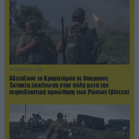
05.08.2026 | 22:02
Αδειάζουν το Κραματόρσκ οι Ουκρανοί:
Έκτακτη εκκένωση στην πόλη μετά την
αιφνιδιαστική προώθηση των Ρώσων (βίντεο)