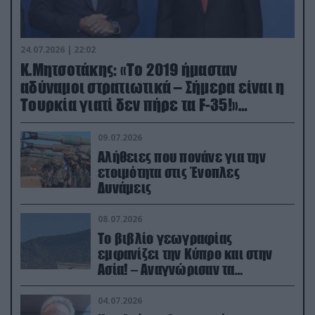
24.07.2026 | 22:02
Κ.Μητσοτάκης: «Το 2019 ήμασταν
αδύναμοι στρατιωτικά – Σήμερα είναι η
Τουρκία γιατί δεν πήρε τα F-35!»
(βίντεο)
09.07.2026
Αλήθειες που πονάνε για την
ετοιμότητα στις Ένοπλες
Δυνάμεις
08.07.2026
Το βιβλίο γεωγραφίας
εμφανίζει την Κύπρο και στην
Ασία! – Αναγνώρισαν τα
κατεχόμενα; (φωτο)
04.07.2026