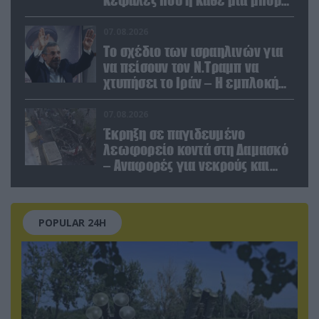
να καταστρέψει «μία
Θεσσαλονίκη»
07.08.2026
Το σχέδιο των ισραηλινών για
να πείσουν τον Ν.Τραμπ να
χτυπήσει το Ιράν – Η εμπλοκή
του Μ.Αχμαντινετζάντ
07.08.2026
Έκρηξη σε παγιδευμένο
λεωφορείο κοντά στη Δαμασκό
– Αναφορές για νεκρούς και
τραυματίες (βίντεο)
POPULAR 24H