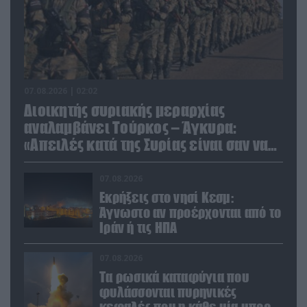
07.08.2026 | 02:02
Διοικητής συριακής μεραρχίας
αναλαμβάνει Τούρκος – Άγκυρα:
«Απειλές κατά της Συρίας είναι σαν να
απειλούν εμάς»
07.08.2026
Εκρήξεις στο νησί Κεσμ:
Άγνωστο αν προέρχονται από το
Ιράν ή τις ΗΠΑ
07.08.2026
Τα ρωσικά καταφύγια που
φυλάσσονται πυρηνικές
κεφαλές που η κάθε μία μπορεί