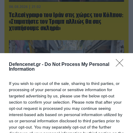
06.08.2026 | 21:02
Τελεσίγραφο του Ιράν στις χώρες του Κόλπου:
«Σταματήστε τον Τραμπ αλλιώς θα σας
χτυπήσουμε σκληρά»
Defencenet.gr -
Do Not Process My Personal
Information
If you wish to opt-out of the sale, sharing to third parties, or
processing of your personal or sensitive information for
targeted advertising by us, please use the below opt-out
section to confirm your selection. Please note that after your
opt-out request is processed you may continue seeing
06.08.2026 | 14:02
interest-based ads based on personal information utilized by
«Επιχείρηση ελεύθερα πεζοδρόμια» στην
us or personal information disclosed to third parties prior to
Αθήνα: Απομακρύνθηκαν παράνομα
your opt-out. You may separately opt-out of the further