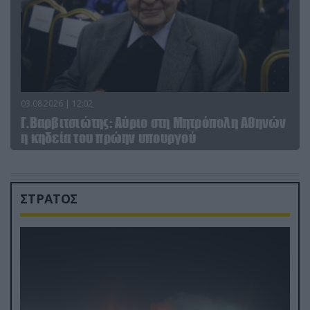
03.08.2026 | 12:02
Γ.Βαρβιτσιώτης: Aύριο στη Μητρόπολη Αθηνών
η κηδεία του πρώην υπουργού
ΣΤΡΑΤΟΣ