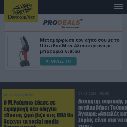
 το
«Μαγική» φόρμουλα τριβόλι + VIP
για αύξηση της λίμπιντο
ΑΓΟΡΑΣΕ ΤΟ
07.08.2026 | 02:02
07.08.2026 | 02:02
Διοικητής συριακής 
Ο Μ.Ρούμπιο έθεσε σε
αναλαμβάνει Τούρκο
εφαρμογή νέα οδηγία:
Άγκυρα: «Απειλές κα
«Όποιος ζητά βίζα στις ΗΠΑ θα
Συρίας είναι σαν να 
δείχνει τα social media –
εμάς»