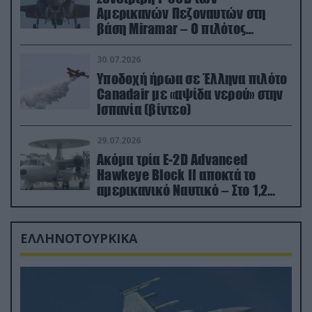
Αμερικανών Πεζοναυτών στη
βάση Miramar – Ο πιλότος
εκτινάχθηκε εγκαίρως
30.07.2026
Υποδοχή ήρωα σε Έλληνα πιλότο
Canadair με «αψίδα νερού» στην
Ισπανία (βίντεο)
29.07.2026
Ακόμα τρία E-2D Advanced
Hawkeye Block II αποκτά το
αμερικανικό Ναυτικό – Στο 1,2
δισ.δολάρια το κόστος
ΕΛΛΗΝΟΤΟΥΡΚΙΚΑ