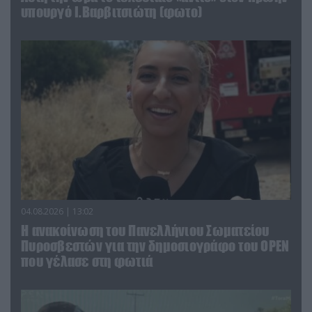
υπουργό Ι.Βαρβιτσιώτη (φωτο)
04.08.2026 | 13:02
Η ανακοίνωση του Πανελλήνιου Σωματείου
Πυροσβεστών για την δημοσιογράφο του OPEN
που γέλασε στη φωτιά