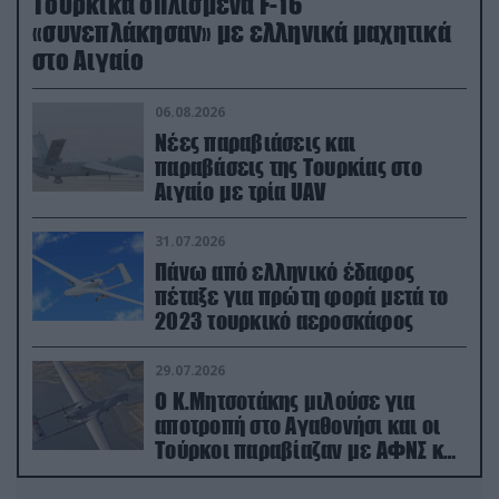
Τουρκικά οπλισμένα F-16
«συνεπλάκησαν» με ελληνικά μαχητικά
στο Αιγαίο
06.08.2026
Νέες παραβιάσεις και
παραβάσεις της Τουρκίας στο
Αιγαίο με τρία UAV
31.07.2026
Πάνω από ελληνικό έδαφος
πέταξε για πρώτη φορά μετά το
2023 τουρκικό αεροσκάφος
29.07.2026
Ο Κ.Μητσοτάκης μιλούσε για
αποτροπή στο Αγαθονήσι και οι
Τούρκοι παραβίαζαν με ΑΦΝΣ και
drone