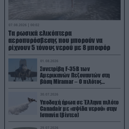
07.08.2026 | 00:02
Τα ρωσικά ελικόπτερα
αεροπυρόσβεσης που μπορούν να
ρίχνουν 5 τόνους νερού με 8 μποφόρ
01.08.2026
Συνετρίβη F-35B των
Αμερικανών Πεζοναυτών στη
βάση Miramar – Ο πιλότος
εκτινάχθηκε εγκαίρως
30.07.2026
Υποδοχή ήρωα σε Έλληνα πιλότο
Canadair με «αψίδα νερού» στην
Ισπανία (βίντεο)
29.07.2026