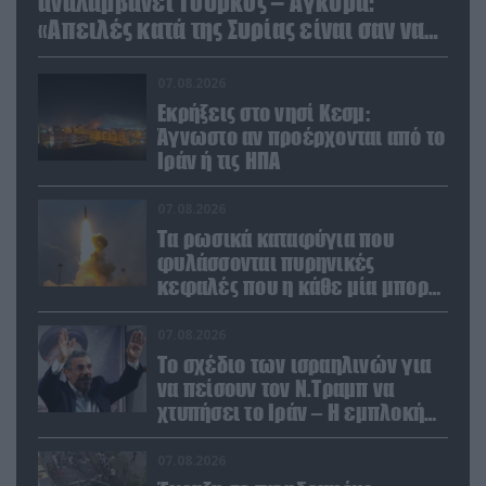
αναλαμβάνει Τούρκος – Άγκυρα:
«Απειλές κατά της Συρίας είναι σαν να
απειλούν εμάς»
07.08.2026
Εκρήξεις στο νησί Κεσμ:
Άγνωστο αν προέρχονται από το
Ιράν ή τις ΗΠΑ
07.08.2026
Τα ρωσικά καταφύγια που
φυλάσσονται πυρηνικές
κεφαλές που η κάθε μία μπορεί
να καταστρέψει «μία
Θεσσαλονίκη»
07.08.2026
Το σχέδιο των ισραηλινών για
να πείσουν τον Ν.Τραμπ να
χτυπήσει το Ιράν – Η εμπλοκή
του Μ.Αχμαντινετζάντ
07.08.2026