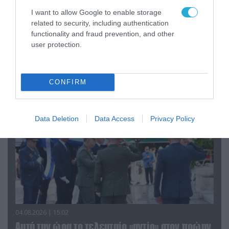
I want to allow Google to enable storage
related to security, including authentication
06.08.2026 | 09:03
functionality and fraud prevention, and other
«Οι εντελώς αθώοι»: Η ανάρτηση του Αρκά για
user protection.
τα ζώα που χάθηκαν στις πυρκαγιές της
Αττικής (φωτο)
CONFIRM
Data Deletion
Data Access
Privacy Policy
04.08.2026 | 15:02
Αυτή την ώρα το τελευταίο «αντίο» στον πρώην