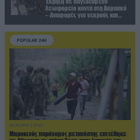
Έκρηξη σε παγιδευμένο
λεωφορείο κοντά στη Δαμασκό
– Αναφορές για νεκρούς και
τραυματίες (βίντεο)
POPULAR 24H
06.08.2026 | 09:03
Μαροκινός παράνομος μετανάστης επιτέθηκε