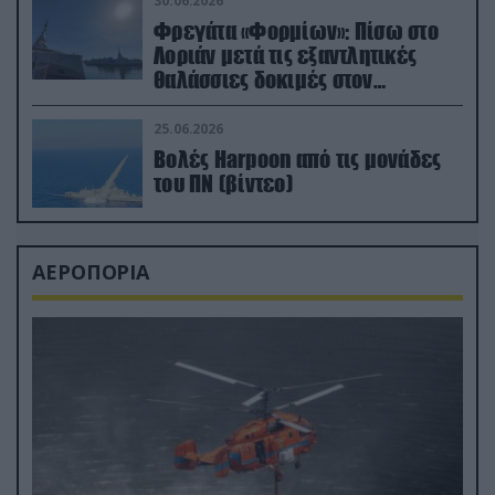
30.06.2026
Φρεγάτα «Φορμίων»: Πίσω στο
Λοριάν μετά τις εξαντλητικές
θαλάσσιες δοκιμές στον
απαιτητικό Βισκαϊκό
25.06.2026
Βολές Harpoon από τις μονάδες
του ΠΝ (βίντεο)
ΑΕΡΟΠΟΡΙΑ