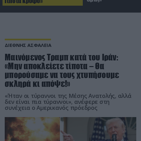
Τίποτα κρυφό»
ΔΙΕΘΝΗΣ ΑΣΦΑΛΕΙΑ
Μαινόμενος Τραμπ κατά του Ιράν:
«Μην αποκλείετε τίποτα – Θα
μπορούσαμε να τους χτυπήσουμε
σκληρά κι απόψε!»
«Ήταν οι τύραννοι της Μέσης Ανατολής, αλλά
δεν είναι πια τύραννοι», ανέφερε στη
συνέχεια ο Αμερικανός πρόεδρος