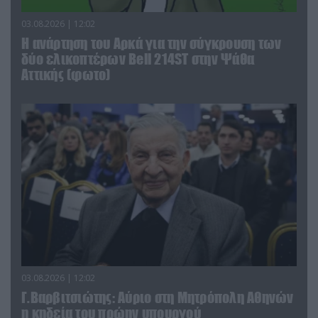
03.08.2026 | 12:02
Η ανάρτηση του Αρκά για την σύγκρουση των
δύο ελικοπτέρων Bell 214ST στην Ψάθα
Αττικής (φωτο)
03.08.2026 | 12:02
Γ.Βαρβιτσιώτης: Aύριο στη Μητρόπολη Αθηνών
η κηδεία του πρώην υπουργού