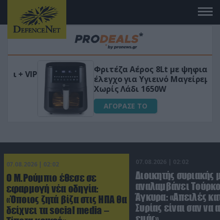
Φριτέζα Αέρος 8Lt με ψηφιακό
VIP
έλεγχο για Υγιεινό Μαγείρεμα
Χωρίς Λάδι 1650W
ΑΓΟΡΑΣΕ ΤΟ
07.08.2026 | 02:02
07.08.2026 | 02:02
Διοικητής συριακής 
Ο Μ.Ρούμπιο έθεσε σε
αναλαμβάνει Τούρκο
εφαρμογή νέα οδηγία:
Άγκυρα: «Απειλές κα
«Όποιος ζητά βίζα στις ΗΠΑ θα
Συρίας είναι σαν να 
δείχνει τα social media –
εμάς»