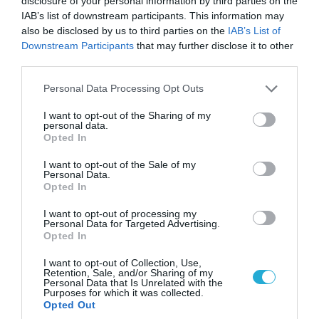
disclosure of your personal information by third parties on the
IAB’s list of downstream participants. This information may
also be disclosed by us to third parties on the
IAB’s List of
Downstream Participants
that may further disclose it to other
third parties.
Please note that this website/app uses one or more Google
Personal Data Processing Opt Outs
services and may gather and store information including but
not limited to your visit or usage behaviour. You may click to
I want to opt-out of the Sharing of my
06.08.2026 | 10:02
personal data.
grant or deny consent to Google and its third-party tags to
Opted In
Ανησυχία στην Δύση: H Ρωσία εξοπλίζει τα Su-
use your data for below specified purposes in below Google
57 με νέους πυραύλους που «κυνηγούν» τον
consent section.
I want to opt-out of the Sale of my
στόχο μέσα από παρεμβολές!
Personal Data.
Opted In
I want to opt-out of processing my
Personal Data for Targeted Advertising.
ΠΟΛΙΤΙΚΗ
Opted In
I want to opt-out of Collection, Use,
Retention, Sale, and/or Sharing of my
Personal Data that Is Unrelated with the
Purposes for which it was collected.
Opted Out