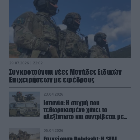
29.07.2026 | 22:02
Συγκροτούνται νέες Μονάδες Ειδικών
Επιχειρήσεων με εφέδρους
23.04.2026
Ισπανία: Η στιγμή που
τεθωρακισμένο χάνει το
αλεξίπτωτο και συντρίβεται με
ορμή στο έδαφος (βίντεο)
05.04.2026
Επιχείρηση Dehdasht: Η SEAL