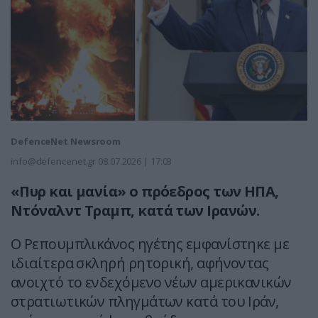
DefenceNet Newsroom
info@defencenet.gr
08.07.2026 | 17:03
«Πυρ και μανία» ο πρόεδρος των ΗΠΑ,
Ντόναλντ Τραμπ, κατά των Ιρανών.
Ο Ρεπουμπλικάνος ηγέτης εμφανίστηκε με
ιδιαίτερα σκληρή ρητορική, αφήνοντας
ανοιχτό το ενδεχόμενο νέων αμερικανικών
στρατιωτικών πληγμάτων κατά του Ιράν,