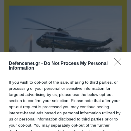
Defencenet.gr -
Do Not Process My Personal
Information
06.08.2026 | 09:02
If you wish to opt-out of the sale, sharing to third parties, or
ΗΠΑ: Nέα στοιχεία για το περιστατικό με το
processing of your personal or sensitive information for
προεδρικό ελικόπτερο Marine One – Βρέθηκε
targeted advertising by us, please use the below opt-out
δίπλα σε επιβατικό αεροσκάφος
section to confirm your selection. Please note that after your
opt-out request is processed you may continue seeing
interest-based ads based on personal information utilized by
us or personal information disclosed to third parties prior to
your opt-out. You may separately opt-out of the further