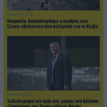
06.08.2026 | 17:02
Ουκρανία: Αποκαλύφθηκε ο αριθμός των
ξένων εθελοντών που πολεμούν για το Κίεβο
06.08.2026 | 21:02
Τελεσίγραφο του Ιράν στις χώρες του Κόλπου:
«Σταματήστε τον Τραμπ αλλιώς θα σας