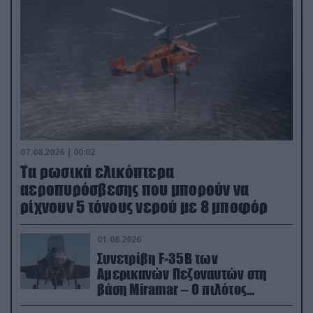
07.08.2026 | 00:02
Τα ρωσικά ελικόπτερα
αεροπυρόσβεσης που μπορούν να
ρίχνουν 5 τόνους νερού με 8 μποφόρ
01.08.2026
Συνετρίβη F-35B των
Αμερικανών Πεζοναυτών στη
βάση Miramar – Ο πιλότος
εκτινάχθηκε εγκαίρως