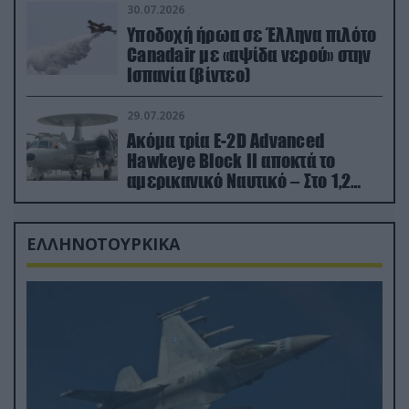
30.07.2026
Υποδοχή ήρωα σε Έλληνα πιλότο
Canadair με «αψίδα νερού» στην
Ισπανία (βίντεο)
29.07.2026
Ακόμα τρία E-2D Advanced
Hawkeye Block II αποκτά το
αμερικανικό Ναυτικό – Στο 1,2
δισ.δολάρια το κόστος
ΕΛΛΗΝΟΤΟΥΡΚΙΚΑ