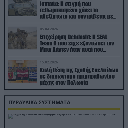
Ισπανία: Η στιγμή που
τεθωρακισμένο χάνει το
αλεξίπτωτο και συντρίβεται με
ορμή στο έδαφος (βίντεο)
05.04.2026
Επιχείρηση Dehdasht: Η SEAL
Team 6 που είχε εξοντώσει τον
Μπιν Λάντεν ήταν αυτή που
διέσωσε τον πιλότο του F-15
15.02.2026
Καλή θέση της Σχολής Ευελπίδων
σε διαγωνισμό ημιμαραθωνίου
μάχης στον Πολωνία
ΠΥΡΑΥΛΙΚΑ ΣΥΣΤΗΜΑΤΑ