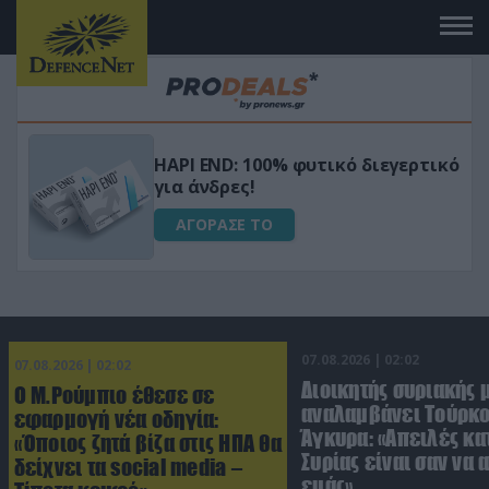
HAPI END: 100% φυτικό διεγερτικό
για άνδρες!
ΑΓΟΡΑΣΕ ΤΟ
07.08.2026 | 02:02
07.08.2026 | 02:02
Διοικητής συριακής 
Ο Μ.Ρούμπιο έθεσε σε
αναλαμβάνει Τούρκο
εφαρμογή νέα οδηγία:
Άγκυρα: «Απειλές κα
«Όποιος ζητά βίζα στις ΗΠΑ θα
Συρίας είναι σαν να 
δείχνει τα social media –
εμάς»