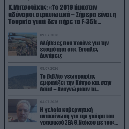
Κ.Μητσοτάκης: «Το 2019 ήμασταν
αδύναμοι στρατιωτικά – Σήμερα είναι η
Τουρκία γιατί δεν πήρε τα F-35!»
(βίντεο)
09.07.2026
Αλήθειες που πονάνε για την
ετοιμότητα στις Ένοπλες
Δυνάμεις
08.07.2026
Το βιβλίο γεωγραφίας
εμφανίζει την Κύπρο και στην
Ασία! – Αναγνώρισαν τα
κατεχόμενα; (φωτο)
04.07.2026
Η γελοία κυβερνητική
ανακοίνωση για την γκάφα του
γραφικού ΣΕΑ Θ.Ντόκου με τους
Ρώσους φαρσέρ