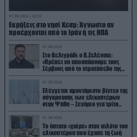
07.08.2026 | 02:02
Εκρήξεις στο νησί Κεσμ: Άγνωστο αν
προέρχονται από το Ιράν ή τις ΗΠΑ
07.08.2026
Στο Βελιγράδι ο Β.Ζελένσκι:
«Πρέπει να αποσπάσουμε τους
Σέρβους από το στρατόπεδο της
Ρωσίας»
07.08.2026
Ελέγχεται αμοντάριστο βίντεο της
σύγκρουσης των ελικοπτέρων
στην Ψάθα – Σενάριο για τρίτο
ελικόπτερο
07.08.2026
Το ύστατο «χαίρε» στον πιλότο του
ελικοπτέρου που έχασε τη ζωή