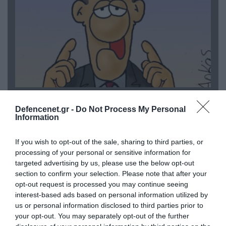
06.08.2026 | 09:03
«Οι εντελώς αθώοι»: Η ανάρτηση του Αρκά για
Defencenet.gr -
Do Not Process My Personal
Information
τα ζώα που χάθηκαν στις πυρκαγιές της
Αττικής (φωτο)
If you wish to opt-out of the sale, sharing to third parties, or
processing of your personal or sensitive information for
targeted advertising by us, please use the below opt-out
section to confirm your selection. Please note that after your
opt-out request is processed you may continue seeing
interest-based ads based on personal information utilized by
us or personal information disclosed to third parties prior to
your opt-out. You may separately opt-out of the further