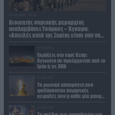
07.08.2026 | 02:02
Διοικητής συριακής μεραρχίας
αναλαμβάνει Τούρκος – Άγκυρα:
«Απειλές κατά της Συρίας είναι σαν να
απειλούν εμάς»
07.08.2026
Εκρήξεις στο νησί Κεσμ:
Άγνωστο αν προέρχονται από το
Ιράν ή τις ΗΠΑ
07.08.2026
Τα ρωσικά καταφύγια που
φυλάσσονται πυρηνικές
κεφαλές που η κάθε μία μπορεί
να καταστρέψει «μία
Θεσσαλονίκη»
07.08.2026
Το σχέδιο των ισραηλινών για