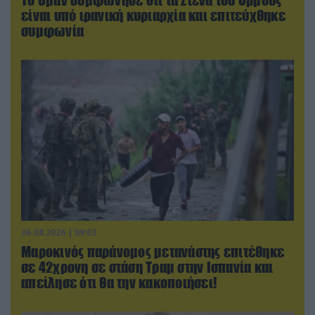
είναι υπό ιρανική κυριαρχία και επιτεύχθηκε
συμφωνία
06.08.2026 | 09:03
Μαροκινός παράνομος μετανάστης επιτέθηκε
σε 42χρονη σε στάση Τραμ στην Ισπανία και
απείλησε ότι θα την κακοποιήσει!