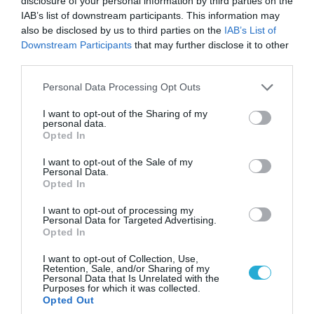
disclosure of your personal information by third parties on the
IAB’s list of downstream participants. This information may
also be disclosed by us to third parties on the
IAB’s List of
Downstream Participants
that may further disclose it to other
third parties.
04.08.2026 | 15:02
Please note that this website/app uses one or more Google
Αυτή την ώρα το τελευταίο «αντίο» στον πρώην
Personal Data Processing Opt Outs
services and may gather and store information including but
υπουργό Ι.Βαρβιτσιώτη (φωτο)
not limited to your visit or usage behaviour. You may click to
I want to opt-out of the Sharing of my
personal data.
grant or deny consent to Google and its third-party tags to
Opted In
use your data for below specified purposes in below Google
consent section.
I want to opt-out of the Sale of my
Personal Data.
Opted In
I want to opt-out of processing my
Personal Data for Targeted Advertising.
Opted In
I want to opt-out of Collection, Use,
Retention, Sale, and/or Sharing of my
Personal Data that Is Unrelated with the
Purposes for which it was collected.
Opted Out
04.08.2026 | 13:02