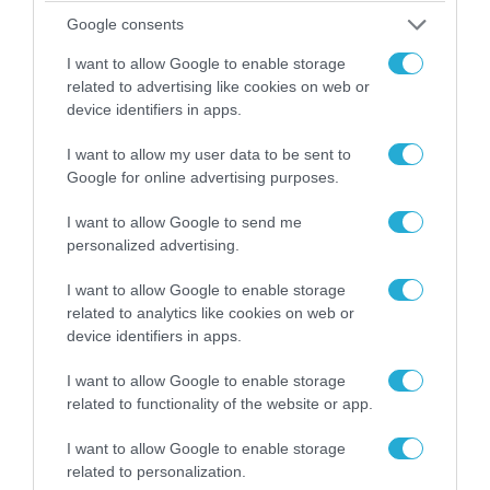
Η ανακοίνωση του Πανελλήνιου Σωματείου
Google consents
Πυροσβεστών για την δημοσιογράφο του OPEN
που γέλασε στη φωτιά
I want to allow Google to enable storage
related to advertising like cookies on web or
device identifiers in apps.
I want to allow my user data to be sent to
Google for online advertising purposes.
I want to allow Google to send me
personalized advertising.
I want to allow Google to enable storage
related to analytics like cookies on web or
device identifiers in apps.
04.08.2026 | 12:02
I want to allow Google to enable storage
related to functionality of the website or app.
O διευθυντής του OPEN προσπαθεί να τα
«μαζέψει» για τη δημοσιογράφο που γέλασε
I want to allow Google to enable storage
σε ρεπορτάζ για τις φωτιές
related to personalization.