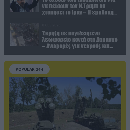
να πείσουν τον Ν.Τραμπ να
χτυπήσει το Ιράν – Η εμπλοκή
του Μ.Αχμαντινετζάντ
07.08.2026
Έκρηξη σε παγιδευμένο
λεωφορείο κοντά στη Δαμασκό
– Αναφορές για νεκρούς και
τραυματίες (βίντεο)
POPULAR 24H