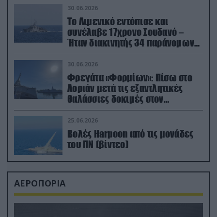
30.06.2026
Το Λιμενικό εντόπισε και
συνέλαβε 17χρονο Σουδανό –
Ήταν διακινητής 34 παράνομων
μεταναστών
30.06.2026
Φρεγάτα «Φορμίων»: Πίσω στο
Λοριάν μετά τις εξαντλητικές
θαλάσσιες δοκιμές στον
απαιτητικό Βισκαϊκό
25.06.2026
Βολές Harpoon από τις μονάδες
του ΠΝ (βίντεο)
ΑΕΡΟΠΟΡΙΑ