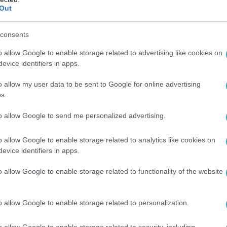
θήσουμε ακόμη περισσότερο την Ουκρανία,
Out
εγαλύτερη πίεση στη Ρωσία και να
τι ο μόνος νικητής αυτού του πολέμου,
consents
ι η Ουκρανία»,
δήλωσε από την Άγκυρα.
o allow Google to enable storage related to advertising like cookies on
evice identifiers in apps.
του, ο Ουκρανός πρόεδρος Βολοντίμιρ
 μεγαλύτερη διεθνή πίεση στη Μόσχα, λίγες
o allow my user data to be sent to Google for online advertising
s.
 κλιμάκωση των επιθέσεων μεταξύ των δύο
to allow Google to send me personalized advertising.
αδυναμία της Ρωσίας – τη νιώθουμε. Αλλά
o allow Google to enable storage related to analytics like cookies on
 Χρειαζόμαστε περισσότερη πίεση,
evice identifiers in apps.
τιβαλλιστικά συστήματα και περισσότερες
o allow Google to enable storage related to functionality of the website
της Ρωσίας»,
δήλωσε ο Ζελένσκι, ο οποίος
κυρα μαζί με τον Μαρκ Ρούτε.
o allow Google to enable storage related to personalization.
δρος αναφέρθηκε επίσης στις επιθέσεις που
o allow Google to enable storage related to security, including