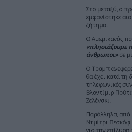
Στο μεταξύ, ο π
εμφανίστηκε αισ
ζήτημα.
Ο Αμερικανός πρ
«πλησιάζουμε π
άνθρωποι»
σε μ
Ο Τραμπ ανέφερε
θα έχει κατά τη 
τηλεφωνικές συν
Βλαντίμιρ Πούτι
Ζελένσκι.
Παράλληλα, από 
Ντμίτρι Πεσκόφ 
για την επίλυση