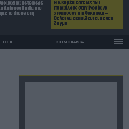
Η Β.Κορέα έστειλε 160
Πυρομαχικά μετέφερε
πυραύλους στην Ρωσία να
ό Antonov δίπλα στο
χτυπήσουν την Ουκρανία –
ηκε το drone στη
Θέλει να εκπαιδευτεί σε νέο
δόγμα
Π.ΕΘ.Α
ΒΙΟΜΗΧΑΝΙΑ