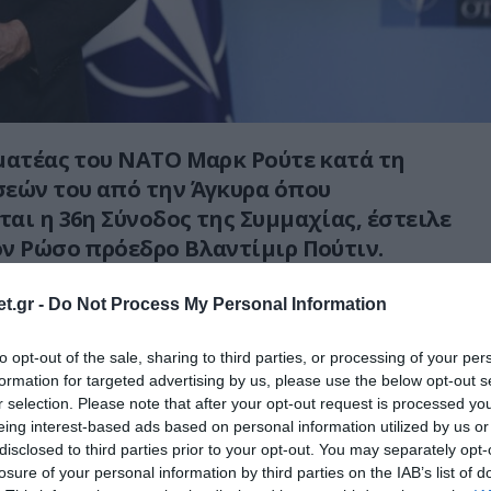
ματέας του ΝΑΤΟ Μαρκ Ρούτε κατά τη
σεών του από την Άγκυρα όπου
αι η 36η Σύνοδος της Συμμαχίας, έστειλε
ν Ρώσο πρόεδρο Βλαντίμιρ Πούτιν.
ζί μας. Δεν θα επιτεθούμε ποτέ σε κανέναν.
t.gr -
Do Not Process My Personal Information
ύμε μόνο τον τρόπο ζωής μας, τις
, την επικράτειά μας»
, δήλωσε
to opt-out of the sale, sharing to third parties, or processing of your per
formation for targeted advertising by us, please use the below opt-out s
ο Μαρκ Ρούτε, στέλνοντας μήνυμα
r selection. Please note that after your opt-out request is processed y
 τη Μόσχα.
eing interest-based ads based on personal information utilized by us or
disclosed to third parties prior to your opt-out. You may separately opt-
ς Βορειοατλαντικής Συμμαχίας αναφέρθηκε
losure of your personal information by third parties on the IAB’s list of