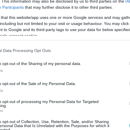
ες αμερικανικές επιθέσεις κατά του Ιράν, τις
. This information may also be disclosed by us to third parties on the
IA
Participants
that may further disclose it to other third parties.
ισε αναγκαίες.
 that this website/app uses one or more Google services and may gath
αμερικανικές επιθέσεις στο Ιράν ήταν
including but not limited to your visit or usage behaviour. You may click 
 to Google and its third-party tags to use your data for below specifi
τητες. Το Ιράν παραβιάζει την εκεχειρία»,
ogle consent section.
ετικά με το πυρηνικό πρόγραμμα της
ε ότι αναμένει από τους συμμάχους να
l Data Processing Opt Outs
κ νέου πως το Ιράν
«δεν πρέπει ποτέ να
νική ικανότητα».
o opt-out of the Sharing of my personal data.
In
 για στήριξη της Ουκρανίας
o opt-out of the Sale of my Personal Data.
ης Συνόδου βρίσκεται και η συνέχιση της
In
 πολιτικής στήριξης προς το Κίεβο.
to opt-out of processing my Personal Data for Targeted
ing.
 της Δανίας Μέτε Φρέντερικσεν υποστήριξε
In
ι να αυξήσει την πίεση προς τη Ρωσία.
o opt-out of Collection, Use, Retention, Sale, and/or Sharing
ersonal Data that Is Unrelated with the Purposes for which it
lected.