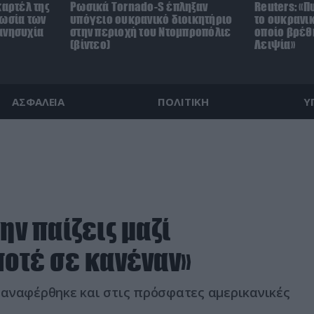
καρτέλ της
Ρωσικά Tornado-S έπληξαν
Reuters: «
νωσία των
υπόγειο ουκρανικό διοικητήριο
το ουκρανικ
ανησυχία
στην περιοχή του Ντομπροπόλιε
οποίο βρέθ
(βίντεο)
Λειψία»
ΑΣΦΑΛΕΙΑ
ΠΟΛΙΤΙΚΗ
Υ
ην παίζεις μαζί
ποτέ σε κανέναν»
 αναφέρθηκε και στις πρόσφατες αμερικανικές