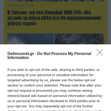
07.08.2026 | 16:02
Κ.Τσίγκας για νέα Canadair DHC-515: «Θα
πετούν τη νύχτα αλλά δεν θα πραγματοποιούν
ρίψεις νερού»
Defencenet.gr -
Do Not Process My Personal
Information
If you wish to opt-out of the sale, sharing to third parties, or
processing of your personal or sensitive information for
targeted advertising by us, please use the below opt-out
section to confirm your selection. Please note that after your
opt-out request is processed you may continue seeing
08.08.2026 | 14:02
interest-based ads based on personal information utilized by
Η Τουρκία πουλάει στην Ουκρανία όλο το
us or personal information disclosed to third parties prior to
αμερικανικό πυραυλικό πυροβολικό της: MLRS
your opt-out. You may separately opt-out of the further