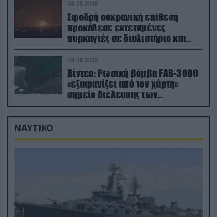
08.08.2026
Σφοδρή ουκρανική επίθεση
προκάλεσε εκτεταμένες
πυρκαγιές σε διυλιστήριο και
υποδομές της ρωσικής Rosneft
(βίντεο)
08.08.2026
Βίντεο: Ρωσική βόμβα FAB-3000
«εξαφανίζει από τον χάρτη»
σημείο διέλευσης των
ουκρανικών δυνάμεων στην
Ζαπορίζια
ΝΑΥΤΙΚΟ