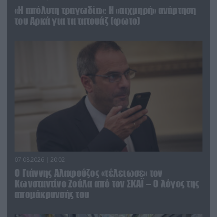
«Η απόλυτη τραγωδία»: Η «αιχμηρή» ανάρτηση
του Αρκά για τα τατουάζ (φωτο)
07.08.2026 | 20:02
Ο Γιάννης Αλαφούζος «τέλειωσε» τον
Κωνσταντίνο Ζούλα από τον ΣΚΑΪ – Ο λόγος της
απομάκρυνσής του