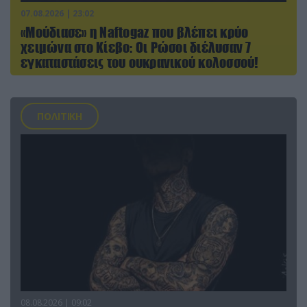
07.08.2026 | 23:02
«Μούδιασε» η Naftogaz που βλέπει κρύο
χειμώνα στο Κίεβο: Οι Ρώσοι διέλυσαν 7
εγκαταστάσεις του ουκρανικού κολοσσού!
ΠΟΛΙΤΙΚΗ
08.08.2026 | 09:02