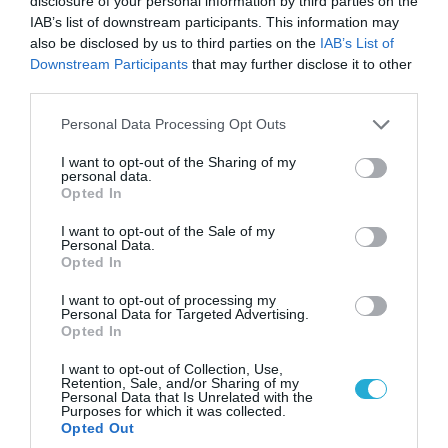
και ΑΤΑCMS
disclosure of your personal information by third parties on the
IAB’s list of downstream participants. This information may
also be disclosed by us to third parties on the
IAB’s List of
Downstream Participants
that may further disclose it to other
third parties.
Please note that this website/app uses one or more Google
Personal Data Processing Opt Outs
services and may gather and store information including but
not limited to your visit or usage behaviour. You may click to
I want to opt-out of the Sharing of my
personal data.
grant or deny consent to Google and its third-party tags to
Opted In
use your data for below specified purposes in below Google
consent section.
I want to opt-out of the Sale of my
Personal Data.
Opted In
07.08.2026 | 18:02
I want to opt-out of processing my
Personal Data for Targeted Advertising.
«Κεραυνοί» της ρωσικής Βοστόκ κατέκαψαν
Opted In
εξοπλισμό των ΗΠΑ με Ουκρανούς και
Αμερικανούς μισθοφόρους – Δείτε βίντεο
I want to opt-out of Collection, Use,
Retention, Sale, and/or Sharing of my
Personal Data that Is Unrelated with the
Purposes for which it was collected.
Opted Out