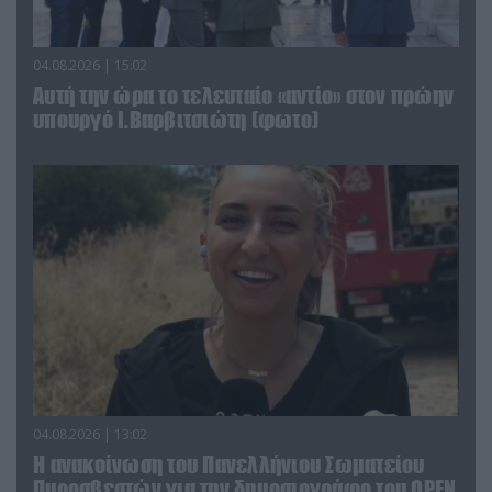
04.08.2026 | 15:02
Αυτή την ώρα το τελευταίο «αντίο» στον πρώην
υπουργό Ι.Βαρβιτσιώτη (φωτο)
04.08.2026 | 13:02
Η ανακοίνωση του Πανελλήνιου Σωματείου
Πυροσβεστών για την δημοσιογράφο του OPEN