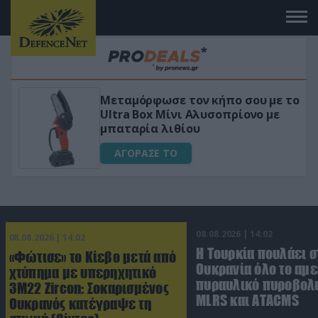
Μεταμόρφωσε τον κήπο σου με το
ικό
Ultra Box Μίνι Αλυσοπρίονο με
μπαταρία λιθίου
ΑΓΟΡΑΣΕ ΤΟ
08.08.2026 | 14:02
08.08.2026 | 14:02
Η Τουρκία πουλάει σ
«Φώτισε» το Κίεβο μετά από
Ουκρανία όλο το αμε
χτύπημα με υπερηχητικό
πυραυλικό πυροβολι
3M22 Zircon: Σοκαρισμένος
MLRS και ΑΤΑCMS
Ουκρανός κατέγραψε τη