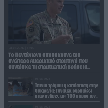
08.08.2026 | 14:02
Το Πεντάγωνο απομάκρυνε τον
ανώτερο Αμερικανό στρατηγό που
συντόνιζε τη στρατιωτική βοήθεια
προς την Ουκρανία
08.08.2026
Ταινία τρόμου η κατάσταση στην
Ουκρανία: Γυναίκα ουρλιάζει
όταν άνδρες της TCC πήραν τον
σύντροφό της (βίντεο)
08.08.2026