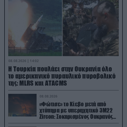
08.08.2026 | 14:02
Η Τουρκία πουλάει στην Ουκρανία όλο
το αμερικανικό πυραυλικό πυροβολικό
της: MLRS και ΑΤΑCMS
08.08.2026
«Φώτισε» το Κίεβο μετά από
χτύπημα με υπερηχητικό 3M22
Zircon: Σοκαρισμένος Ουκρανός
κατέγραψε τη στιγμή (βίντεο)