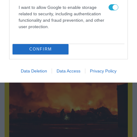
I want to allow Google to enable storage
related to security, including authentication
functionality and fraud prevention, and other
user protection.
07.08.2026 | 19:02
Απετράπη το εγχείρημα Ουκρανών για
αντεπίθεση στο Κολομίγτσι: Δείτε το πριν & το
CONFIRM
μετά της προσπάθειάς τους (βίντεο)
Data Deletion
Data Access
Privacy Policy