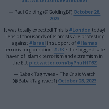
pic.twitter.com/kEbrkdo6V1
— Paul Golding (@GoldingBF)
October 28,
2023
It was totally expected! This is
#London
today!
Tens of thousands of Islamists are protesting
against
#Israel
in support of
#Hamas
terrorist organization.
#UK
is the biggest safe
haven of Islamic terrorism and extremism in
the EU.
pic.twitter.com/byPhuHfT6Z
— Babak Taghvaee – The Crisis Watch
(@BabakTaghvaee1)
October 28, 2023