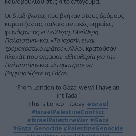
Κοινοβουλίου στις 4 το απόγευμα.
Οι διαδηλωτές που βγήκαν στους δρόμους
κυματίζοντας παλαιστινιακές σημαίες,
φωνάζοντας
«Ελεύθερη, Ελεύθερη
Παλαιστίνη»
και
«Το Ισραήλ είναι
τρομοκρατικό κράτος».
Άλλοι κρατούσαν
πλακάτ που έγραφαν
«Ελευθερία για την
Παλαιστίνη»
και
«Σταματήστε να
βομβαρδίζετε τη Γάζα».
‘From London to Gaza, we will have an
intifada!’
This is London today.
#Israel
#IsraelPalestineConflict
#IsraelPalestineWar
#Gaza
#Gaza_Genocide
#PalestineGenocide