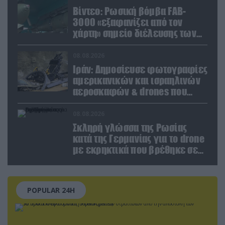
Βίντεο: Ρωσική βόμβα FAB-
3000 «εξαφανίζει από τον
χάρτη» σημείο διέλευσης των
ουκρανικών δυνάμεων στην
Ζαπορίζια
08.08.2026
Ιράν: Δημοσίευσε φωτογραφίες
αμερικανικών και ισραηλινών
αεροσκαφών & drones που
καταρρίφθηκαν
08.08.2026
Σκληρή γλώσσα της Ρωσίας
κατά της Γερμανίας για το drone
με εκρηκτικά που βρέθηκε σε
αεροδρόμιο της Λειψίας
POPULAR 24H