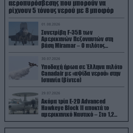
αεροπυρόσβεσης που μπορούν να
ρίχνουν 5 τόνους νερού με 8 μποφόρ
01.08.2026
Συνετρίβη F-35B των
Αμερικανών Πεζοναυτών στη
βάση Miramar – Ο πιλότος
εκτινάχθηκε εγκαίρως
30.07.2026
Υποδοχή ήρωα σε Έλληνα πιλότο
Canadair με «αψίδα νερού» στην
Ισπανία (βίντεο)
29.07.2026
Ακόμα τρία E-2D Advanced
Hawkeye Block II αποκτά το
αμερικανικό Ναυτικό – Στο 1,2
δισ.δολάρια το κόστος