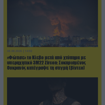
08.08.2026 | 14:02
«Φώτισε» το Κίεβο μετά από χτύπημα με
υπερηχητικό 3M22 Zircon: Σοκαρισμένος
Ουκρανός κατέγραψε τη στιγμή (βίντεο)