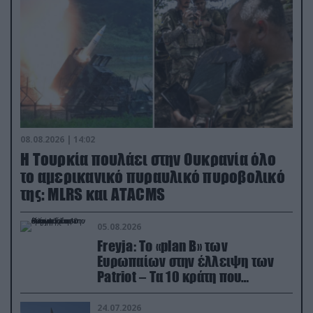
08.08.2026 | 14:02
Η Τουρκία πουλάει στην Ουκρανία όλο
το αμερικανικό πυραυλικό πυροβολικό
της: MLRS και ΑΤΑCMS
05.08.2026
Freyja: Το «plan Β» των
Ευρωπαίων στην έλλειψη των
Patriot – Τα 10 κράτη που
συμμετέχουν στο δίκτυο
συνεργασίας
24.07.2026