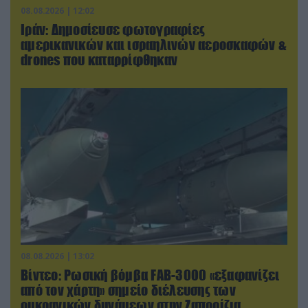
08.08.2026 | 12:02
Ιράν: Δημοσίευσε φωτογραφίες
αμερικανικών και ισραηλινών αεροσκαφών &
drones που καταρρίφθηκαν
08.08.2026 | 13:02
Βίντεο: Ρωσική βόμβα FAB-3000 «εξαφανίζει
από τον χάρτη» σημείο διέλευσης των
ουκρανικών δυνάμεων στην Ζαπορίζια