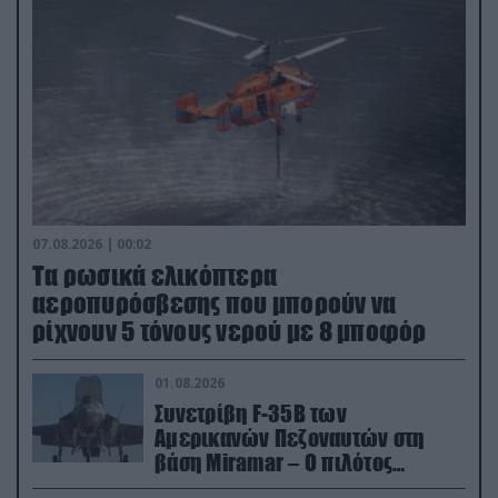
07.08.2026 | 00:02
Τα ρωσικά ελικόπτερα
αεροπυρόσβεσης που μπορούν να
ρίχνουν 5 τόνους νερού με 8 μποφόρ
01.08.2026
Συνετρίβη F-35B των
Αμερικανών Πεζοναυτών στη
βάση Miramar – Ο πιλότος
εκτινάχθηκε εγκαίρως