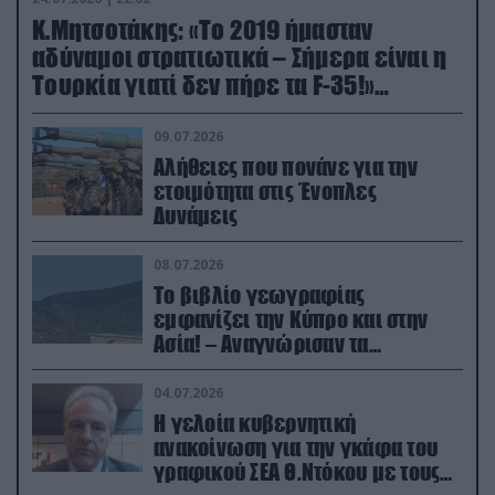
Κ.Μητσοτάκης: «Το 2019 ήμασταν
αδύναμοι στρατιωτικά – Σήμερα είναι η
Τουρκία γιατί δεν πήρε τα F-35!»
(βίντεο)
09.07.2026
Αλήθειες που πονάνε για την
ετοιμότητα στις Ένοπλες
Δυνάμεις
08.07.2026
Το βιβλίο γεωγραφίας
εμφανίζει την Κύπρο και στην
Ασία! – Αναγνώρισαν τα
κατεχόμενα; (φωτο)
04.07.2026
Η γελοία κυβερνητική
ανακοίνωση για την γκάφα του
γραφικού ΣΕΑ Θ.Ντόκου με τους