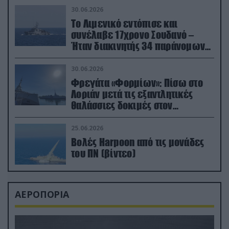
30.06.2026
Το Λιμενικό εντόπισε και
συνέλαβε 17χρονο Σουδανό –
Ήταν διακινητής 34 παράνομων
μεταναστών
30.06.2026
Φρεγάτα «Φορμίων»: Πίσω στο
Λοριάν μετά τις εξαντλητικές
θαλάσσιες δοκιμές στον
απαιτητικό Βισκαϊκό
25.06.2026
Βολές Harpoon από τις μονάδες
του ΠΝ (βίντεο)
ΑΕΡΟΠΟΡΙΑ