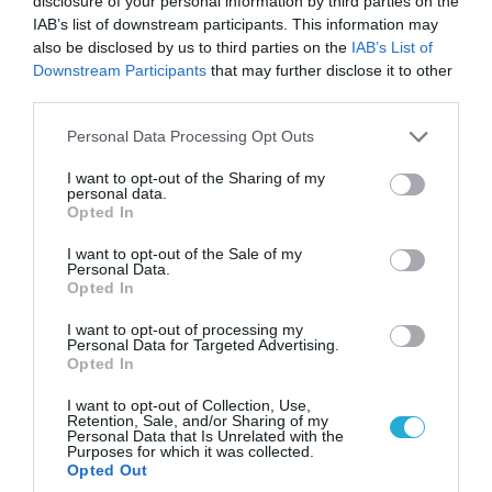
disclosure of your personal information by third parties on the
IAB’s list of downstream participants. This information may
also be disclosed by us to third parties on the
IAB’s List of
Downstream Participants
that may further disclose it to other
third parties.
Please note that this website/app uses one or more Google
Personal Data Processing Opt Outs
services and may gather and store information including but
07.08.2026 | 20:02
not limited to your visit or usage behaviour. You may click to
I want to opt-out of the Sharing of my
Ο Γιάννης Αλαφούζος «τέλειωσε» τον
personal data.
grant or deny consent to Google and its third-party tags to
Κωνσταντίνο Ζούλα από τον ΣΚΑΪ – Ο λόγος της
Opted In
use your data for below specified purposes in below Google
απομάκρυνσής του
consent section.
I want to opt-out of the Sale of my
Personal Data.
Opted In
I want to opt-out of processing my
Personal Data for Targeted Advertising.
Opted In
I want to opt-out of Collection, Use,
Retention, Sale, and/or Sharing of my
Personal Data that Is Unrelated with the
Purposes for which it was collected.
Opted Out