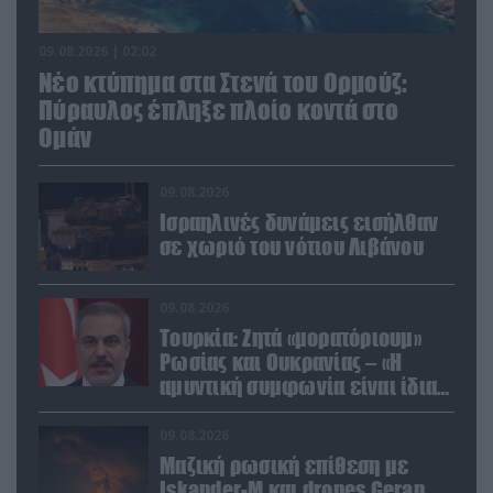
09.08.2026 | 02:02
Νέο κτύπημα στα Στενά του Ορμούζ:
Πύραυλος έπληξε πλοίο κοντά στο
Ομάν
09.08.2026
Ισραηλινές δυνάμεις εισήλθαν
σε χωριό του νότιου Λιβάνου
09.08.2026
Τουρκία: Ζητά «μορατόριουμ»
Ρωσίας και Ουκρανίας – «Η
αμυντική συμφωνία είναι ίδια
με το άρθρο 5 του ΝΑΤΟ» (upd)
09.08.2026
Μαζική ρωσική επίθεση με
Iskander-M και drones Geran