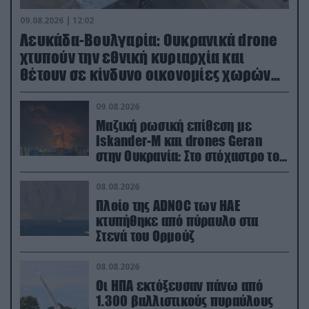
09.08.2026 | 12:02
Λευκάδα-Βουλγαρία: Ουκρανικά drone
χτυπούν την εθνική κυριαρχία και
θέτουν σε κίνδυνο οικονομίες χωρών
του ΝΑΤΟ
09.08.2026
Μαζική ρωσική επίθεση με
Iskander-M και drones Geran
στην Ουκρανία: Στο στόχαστρο το
εργοστάσιο των Flamingo
08.08.2026
Πλοίο της ADNOC των ΗΑΕ
κτυπήθηκε από πύραυλο στα
Στενά του Ορμούζ
08.08.2026
Οι ΗΠΑ εκτόξευσαν πάνω από
1.300 βαλλιστικούς πυραύλους