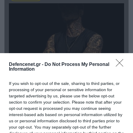
Defencenet.gr -
Do Not Process My Personal
Information
08.08.2026 | 09:02
«Η απόλυτη τραγωδία»: Η «αιχμηρή» ανάρτηση
If you wish to opt-out of the sale, sharing to third parties, or
processing of your personal or sensitive information for
του Αρκά για τα τατουάζ (φωτο)
targeted advertising by us, please use the below opt-out
section to confirm your selection. Please note that after your
opt-out request is processed you may continue seeing
interest-based ads based on personal information utilized by
us or personal information disclosed to third parties prior to
your opt-out. You may separately opt-out of the further