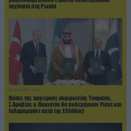
ταχύτατα στη Ρωσία
08.08.2026 | 18:02
Βάσει της τριμερούς συμφωνίας Τουρκίας,
Σ.Αραβίας & Πακιστάν θα πολεμήσουν Ριάντ και
Ισλαμαμπάντ κατά της Ελλάδας!