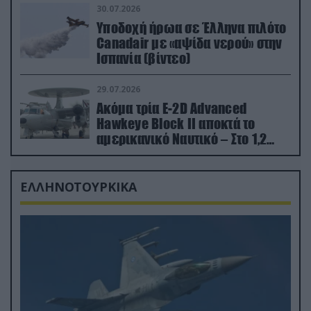
30.07.2026
Υποδοχή ήρωα σε Έλληνα πιλότο
Canadair με «αψίδα νερού» στην
Ισπανία (βίντεο)
29.07.2026
Ακόμα τρία E-2D Advanced
Hawkeye Block II αποκτά το
αμερικανικό Ναυτικό – Στο 1,2
δισ.δολάρια το κόστος
ΕΛΛΗΝΟΤΟΥΡΚΙΚΑ