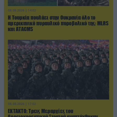
08.08.2026 | 14:02
Η Τουρκία πουλάει στην Ουκρανία όλο το
αμερικανικό πυραυλικό πυροβολικό της: MLRS
και ΑΤΑCMS
08.08.2026 | 17:02
ΕΚΤΑΚΤΟ: Τρεις Μεραρχίες του
βορειοκορεατικού Στρατού αναπτύχθηκαν