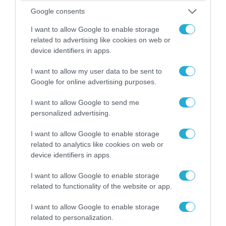
Google consents
06.08.2026 | 14:02
I want to allow Google to enable storage
«Επιχείρηση ελεύθερα πεζοδρόμια» στην
related to advertising like cookies on web or
device identifiers in apps.
Αθήνα: Απομακρύνθηκαν παράνομα
αντικείμενα από κοινόχρηστους χώρους
I want to allow my user data to be sent to
Google for online advertising purposes.
I want to allow Google to send me
personalized advertising.
I want to allow Google to enable storage
related to analytics like cookies on web or
device identifiers in apps.
I want to allow Google to enable storage
related to functionality of the website or app.
I want to allow Google to enable storage
06.08.2026 | 09:03
related to personalization.
«Οι εντελώς αθώοι»: Η ανάρτηση του Αρκά για