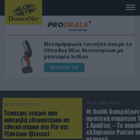
πο σου με το
«Μαγική» φόρμουλα τριβόλι
πρίονο με
για αύξηση της λίμπιντο
ΑΓΟΡΑΣΕ ΤΟ
09.08.2026 | 12:02
09.08.2026 | 11:02
Οι Χούθι δοκιμάζουν
Τέσσερις νεκροί από
αμυντική συμμαχία 
συντριβή ελικοπτέρου σε
Σ.Αραβίας – Το παρά
εθνικό πάρκο στο Ρίο ντε
ελληνικών Patriot σ
Τζανέιρο (βίντεο)
περιοχή