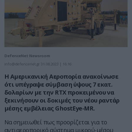
DefenceNet Newsroom
info@defencenet.gr
31.08.2023 | 16:16
Η Αμερικανική Αεροπορία ανακοίνωσε
ότι υπέγραψε σύμβαση ύψους 7 εκατ.
δολαρίων με την RTX προκειμένου να
ξεκινήσουν οι δοκιμές του νέου ραντάρ
μέσης εμβέλειας GhostEye-MR.
Να σημειωθεί πως προορίζεται για το
αντιαεροπορικό σύστημα μικρού-μέσου