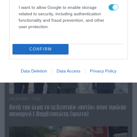
τα ζώα που χάθηκαν στις πυρκαγιές της
I want to allow Google to enable storage
Αττικής (φωτο)
related to security, including authentication
functionality and fraud prevention, and other
user protection.
CONFIRM
Data Deletion
Data Access
Privacy Policy
04.08.2026 | 15:02
Αυτή την ώρα το τελευταίο «αντίο» στον πρώην
υπουργό Ι.Βαρβιτσιώτη (φωτο)