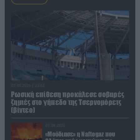
07.08.2026 | 23:02
Ρωσική επίθεση προκάλεσε σοβαρές
ζημιές στο γήπεδο της Τσερνομόρετς
(βίντεο)
07.08.2026
«Μούδιασε» η Naftogaz που