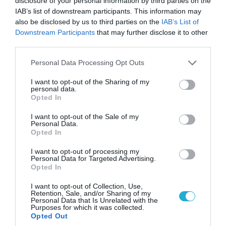
disclosure of your personal information by third parties on the
IAB’s list of downstream participants. This information may
also be disclosed by us to third parties on the
IAB’s List of
07.08.2026 | 20:02
Downstream Participants
that may further disclose it to other
Ο Γιάννης Αλαφούζος «τέλειωσε» τον
third parties.
Κωνσταντίνο Ζούλα από τον ΣΚΑΪ – Ο λόγος της
απομάκρυνσής του
Please note that this website/app uses one or more Google
Personal Data Processing Opt Outs
services and may gather and store information including but
not limited to your visit or usage behaviour. You may click to
I want to opt-out of the Sharing of my
personal data.
grant or deny consent to Google and its third-party tags to
Opted In
use your data for below specified purposes in below Google
consent section.
I want to opt-out of the Sale of my
Personal Data.
Opted In
I want to opt-out of processing my
Personal Data for Targeted Advertising.
Opted In
I want to opt-out of Collection, Use,
Retention, Sale, and/or Sharing of my
Personal Data that Is Unrelated with the
06.08.2026 | 14:02
Purposes for which it was collected.
Opted Out
«Επιχείρηση ελεύθερα πεζοδρόμια» στην