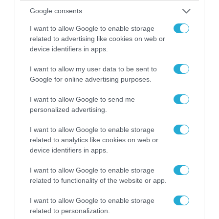
Αθήνα: Απομακρύνθηκαν παράνομα
Google consents
αντικείμενα από κοινόχρηστους χώρους
I want to allow Google to enable storage
related to advertising like cookies on web or
device identifiers in apps.
I want to allow my user data to be sent to
Google for online advertising purposes.
I want to allow Google to send me
personalized advertising.
I want to allow Google to enable storage
related to analytics like cookies on web or
device identifiers in apps.
06.08.2026 | 09:03
«Οι εντελώς αθώοι»: Η ανάρτηση του Αρκά για
I want to allow Google to enable storage
τα ζώα που χάθηκαν στις πυρκαγιές της
related to functionality of the website or app.
Αττικής (φωτο)
I want to allow Google to enable storage
related to personalization.