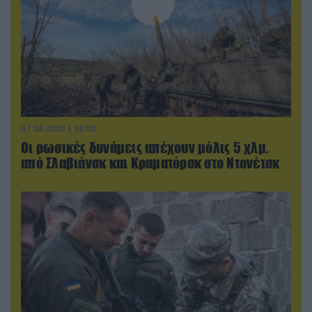
07.08.2026 | 08:02
Οι ρωσικές δυνάμεις απέχουν μόλις 5 χλμ.
από Σλαβιάνσκ και Κραματόρσκ στο Ντονέτσκ