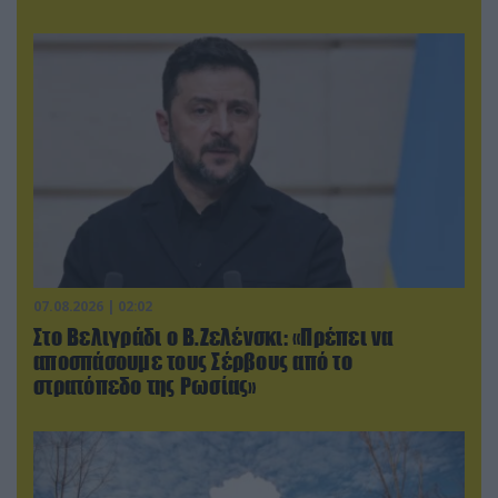
07.08.2026 | 02:02
Στο Βελιγράδι ο Β.Ζελένσκι: «Πρέπει να
αποσπάσουμε τους Σέρβους από το
στρατόπεδο της Ρωσίας»