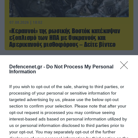
07.08.2026 | 18:02
«Κεραυνοί» της ρωσικής Βοστόκ κατέκαψαν
εξοπλισμό των ΗΠΑ με Ουκρανούς και
Αμερικανούς μισθοφόρους – Δείτε βίντεο
Defencenet.gr -
Do Not Process My Personal
ΠΟΛΙΤΙΚΗ
Information
If you wish to opt-out of the sale, sharing to third parties, or
processing of your personal or sensitive information for
targeted advertising by us, please use the below opt-out
section to confirm your selection. Please note that after your
opt-out request is processed you may continue seeing
interest-based ads based on personal information utilized by
us or personal information disclosed to third parties prior to
your opt-out. You may separately opt-out of the further