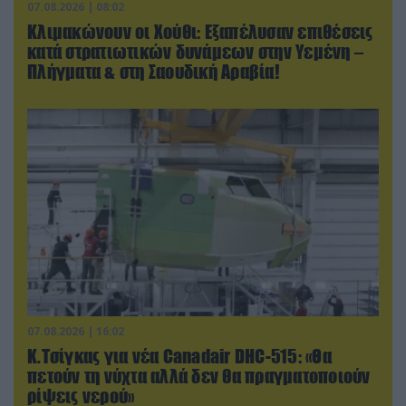
07.08.2026 | 08:02
Κλιμακώνουν οι Χούθι: Eξαπέλυσαν επιθέσεις
κατά στρατιωτικών δυνάμεων στην Υεμένη –
Πλήγματα & στη Σαουδική Αραβία!
07.08.2026 | 16:02
Κ.Τσίγκας για νέα Canadair DHC-515: «Θα
πετούν τη νύχτα αλλά δεν θα πραγματοποιούν
ρίψεις νερού»