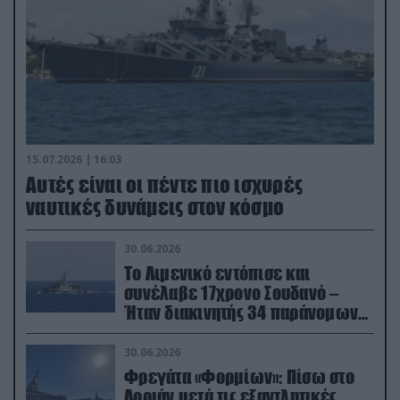
15.07.2026 | 16:03
Aυτές είναι οι πέντε πιο ισχυρές
ναυτικές δυνάμεις στον κόσμο
30.06.2026
Το Λιμενικό εντόπισε και
συνέλαβε 17χρονο Σουδανό –
Ήταν διακινητής 34 παράνομων
μεταναστών
30.06.2026
Φρεγάτα «Φορμίων»: Πίσω στο
Λοριάν μετά τις εξαντλητικές