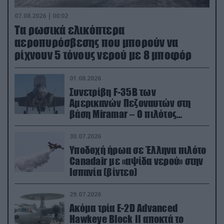
07.08.2026 | 00:02
Τα ρωσικά ελικόπτερα
αεροπυρόσβεσης που μπορούν να
ρίχνουν 5 τόνους νερού με 8 μποφόρ
01.08.2026
Συνετρίβη F-35B των
Αμερικανών Πεζοναυτών στη
βάση Miramar – Ο πιλότος
εκτινάχθηκε εγκαίρως
30.07.2026
Υποδοχή ήρωα σε Έλληνα πιλότο
Canadair με «αψίδα νερού» στην
Ισπανία (βίντεο)
29.07.2026
Ακόμα τρία E-2D Advanced
Hawkeye Block II αποκτά το