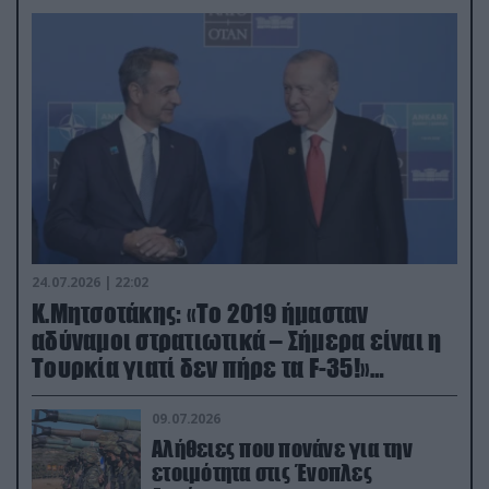
24.07.2026 | 22:02
Κ.Μητσοτάκης: «Το 2019 ήμασταν
αδύναμοι στρατιωτικά – Σήμερα είναι η
Τουρκία γιατί δεν πήρε τα F-35!»
(βίντεο)
09.07.2026
Αλήθειες που πονάνε για την
ετοιμότητα στις Ένοπλες