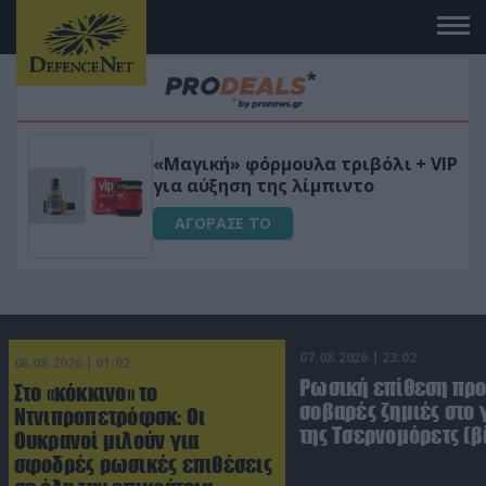
 το
«Μαγική» φόρμουλα τριβόλι + VIP
για αύξηση της λίμπιντο
ΑΓΟΡΑΣΕ ΤΟ
07.08.2026 | 23:02
08.08.2026 | 01:02
Ρωσική επίθεση πρ
Στο «κόκκινο» το
σοβαρές ζημιές στο
Ντνιπροπετρόφσκ: Οι
της Τσερνομόρετς (β
Ουκρανοί μιλούν για
σφοδρές ρωσικές επιθέσεις