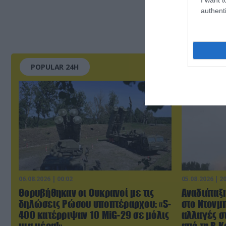
authenti
POPULAR 24H
06.08.2026 | 00:02
05.08.2026 | 2
Θορυβήθηκαν οι Ουκρανοί με τις
Αναδιάταξη
δηλώσεις Ρώσου υποπτέραρχου: «S-
στο Ντονμπ
400 κατέρριψαν 10 MiG-29 σε μόλις
αλλαγές σ