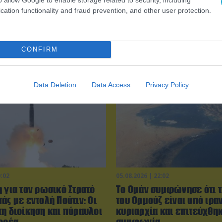
cation functionality and fraud prevention, and other user protection.
CONFIRM
Data Deletion
Data Access
Privacy Policy
0:02
05.08.2026 | 22:02
 για τον ρωσικό Στρατό
Το Ομάν συμφώνησε ότι τ
άς με εντολή Πούτιν: Οι
του Ορμούζ είναι υπό ιρα
τη διοίκηση και πύραυλοι
κυριαρχία και επιτεύχθη