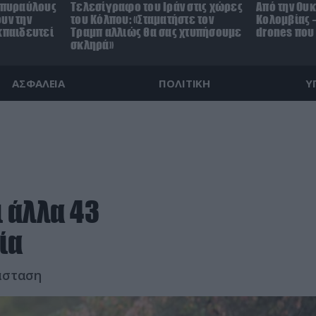
0 πυραύλους
Τελεσίγραφο του Ιράν στις χώρες
Από την Ουκ
υν την
του Κόλπου: «Σταματήστε τον
Κολομβίας 
κπαιδευτεί
Τραμπ αλλιώς θα σας χτυπήσουμε
drones που
σκληρά»
ΑΣΦΑΛΕΙΑ
ΠΟΛΙΤΙΚΗ
Υ
 άλλα 43
ία
άσταση