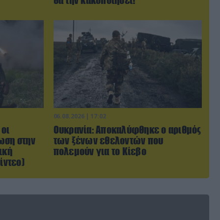
θα την κακοποιήσει!
06.08.2026 | 17:02
 οι
Ουκρανία: Αποκαλύφθηκε ο αριθμός
ωση στην
των ξένων εθελοντών που
ική
πολεμούν για το Κίεβο
ίντεο)