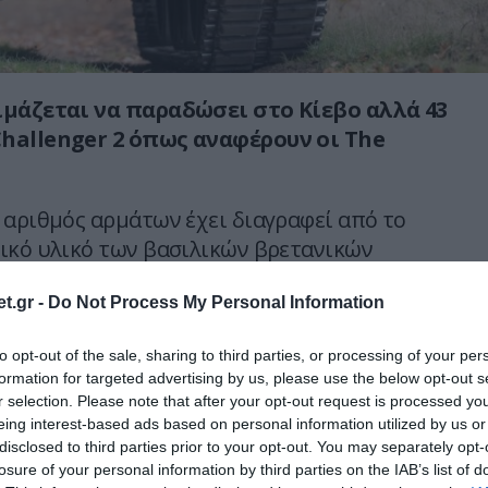
ιμάζεται να παραδώσει στο Κίεβο αλλά 43
hallenger 2 όπως αναφέρουν οι The
 αριθμός αρμάτων έχει διαγραφεί από το
ικό υλικό των βασιλικών βρετανικών
, με την αιτιολογία ότι πρόκειται για υλικό
t.gr -
Do Not Process My Personal Information
ορεί να επισκευαστεί».
εται ένα ερώτημα: Εάν δεν μπορούν να
to opt-out of the sale, sharing to third parties, or processing of your per
formation for targeted advertising by us, please use the below opt-out s
ότε γιατί να παραδοθούν στο Κίεβο;
r selection. Please note that after your opt-out request is processed y
eing interest-based ads based on personal information utilized by us or
ούν ως ανταλλακτικά για αυτά που έχουν
disclosed to third parties prior to your opt-out. You may separately opt-
στους Ουκρανούς;
losure of your personal information by third parties on the IAB’s list of