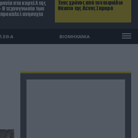
Ένας χρόνος από τον αιφνίδιο
ρανία στα καρτέλ της
θάνατο της Λένας Σαμαρά
– Η τεχνογνωσία των
 προκαλεί ανησυχία
Π.ΕΘ.Α
ΒΙΟΜΗΧΑΝΙΑ