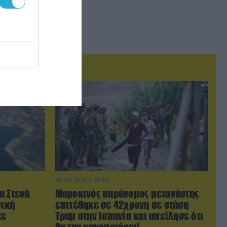
06.08.2026 | 09:03
α Στενά
Μαροκινός παράνομος μετανάστης
νική
επιτέθηκε σε 42χρονη σε στάση
κε
Τραμ στην Ισπανία και απείλησε ότι