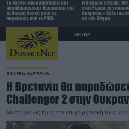
Το σχέδιο αποκατάστασης και
Η Β.Κορέα έστειλε 16
αντιπλημμυρικής θωράκισης για
στην Ρωσία να χτυπήσο
τη Δυτική Αττική μετά τις
Ουκρανία – Θέλει να ε
πυρκαγιές από το ΥΠΕΝ
σε νέο δόγμα
ΑΜΥΝΑ
ΔΙΕΘΝΗΣ ΑΣΦΑΛΕΙΑ
Η Βρετανία θα παραδώσει
Challenger 2 στην Ουκραν
Μυστήριο ως προς την επιχειρησιακή τους κατ