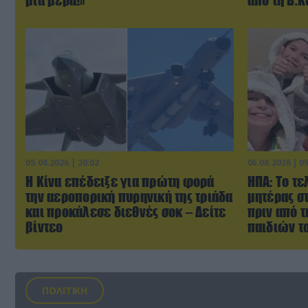
μια μέρα!»
από τη Β.
05.08.2026 | 20:02
06.08.2026 | 0
Η Κίνα επέδειξε για πρώτη φορά
ΗΠΑ: Το τε
την αεροπορική πυρηνική της τριάδα
μητέρας σ
και προκάλεσε διεθνές σοκ – Δείτε
πριν από 
βίντεο
παιδιών τ
ΠΟΛΙΤΙΚΗ