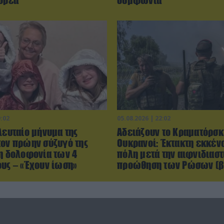
Κορέα
συμφωνία
9:02
05.08.2026 | 22:02
λευταίο μήνυμα της
Αδειάζουν το Κραματόρσκ
τον πρώην σύζυγό της
Ουκρανοί: Έκτακτη εκκέν
τη δολοφονία των 4
πόλη μετά την αιφνιδιαστ
ους – «Έχουν ίωση»
προώθηση των Ρώσων (β