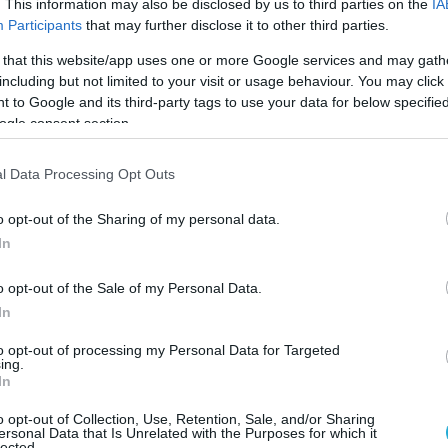
. This information may also be disclosed by us to third parties on the
IA
nt of Defense has disposed of and written off
Participants
that may further disclose it to other third parties.
 tanks that could be transferred to the Armed
 that this website/app uses one or more Google services and may gath
orces, reports The Sunday Times
including but not limited to your visit or usage behaviour. You may click 
 to Google and its third-party tags to use your data for below specifi
ogle consent section.
tion writes that this was done because the
yond repair at all. Its disposal cost more than
l Data Processing Opt Outs
4…
pic.twitter.com/RsJXsy9rnC
o opt-out of the Sharing of my personal data.
 r F a c t o r y (@Sprinterfactory)
July 31, 2023
In
ΡΕΤΑΝΙΑ
o opt-out of the Sale of my Personal Data.
In
to opt-out of processing my Personal Data for Targeted
Ο ΑΡΘΡΟ
ing.
In
o opt-out of Collection, Use, Retention, Sale, and/or Sharing
ersonal Data that Is Unrelated with the Purposes for which it
lected.