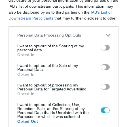
disclosure of your personal information by third parties on the
IAB’s list of downstream participants. This information may
also be disclosed by us to third parties on the
IAB’s List of
Downstream Participants
that may further disclose it to other
third parties.
Please note that this website/app uses one or more Google
Personal Data Processing Opt Outs
07.08.2026 | 20:02
services and may gather and store information including but
Ο Γιάννης Αλαφούζος «τέλειωσε» τον
not limited to your visit or usage behaviour. You may click to
I want to opt-out of the Sharing of my
personal data.
Κωνσταντίνο Ζούλα από τον ΣΚΑΪ – Ο λόγος της
grant or deny consent to Google and its third-party tags to
Opted In
use your data for below specified purposes in below Google
απομάκρυνσής του
consent section.
I want to opt-out of the Sale of my
Personal Data.
Opted In
ΠΟΛΙΤΙΚΗ
I want to opt-out of processing my
Personal Data for Targeted Advertising.
Opted In
I want to opt-out of Collection, Use,
Retention, Sale, and/or Sharing of my
Personal Data that Is Unrelated with the
Purposes for which it was collected.
Opted Out