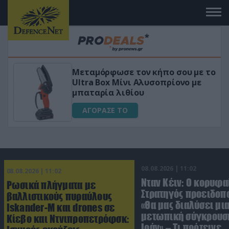
Μεταμόρφωσε τον κήπο σου με το
Ultra Box Μίνι Αλυσοπρίονο με
μπαταρία λιθίου
ΑΓΟΡΑΣΕ ΤΟ
08.08.2026 | 11:02
08.08.2026 | 11:02
Νταν Κέιν: Ο κορυφα
Ρωσικά πλήγματα με
Στρατηγός προειδοπ
βαλλιστικούς πυραύλους
«Θα μας διαλύσει μι
Iskander-M και drones σε
μετωπική σύγκρουση
Κίεβο και Ντνιπροπετρόφσκ:
Ιράν» – Τι πρότεινε