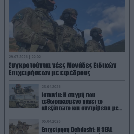
29.07.2026 | 22:02
Συγκροτούνται νέες Μονάδες Ειδικών
Επιχειρήσεων με εφέδρους
23.04.2026
Ισπανία: Η στιγμή που
τεθωρακισμένο χάνει το
αλεξίπτωτο και συντρίβεται με
ορμή στο έδαφος (βίντεο)
05.04.2026
Επιχείρηση Dehdasht: Η SEAL