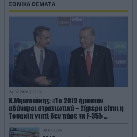
ΕΘΝΙΚΑ ΘΕΜΑΤΑ
24.07.2026 | 22:02
Κ.Μητσοτάκης: «Το 2019 ήμασταν
αδύναμοι στρατιωτικά – Σήμερα είναι η
Τουρκία γιατί δεν πήρε τα F-35!»
(βίντεο)
09.07.2026