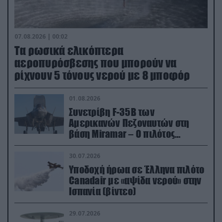
07.08.2026 | 00:02
Τα ρωσικά ελικόπτερα
αεροπυρόσβεσης που μπορούν να
ρίχνουν 5 τόνους νερού με 8 μποφόρ
01.08.2026
Συνετρίβη F-35B των
Αμερικανών Πεζοναυτών στη
βάση Miramar – Ο πιλότος
εκτινάχθηκε εγκαίρως
30.07.2026
Υποδοχή ήρωα σε Έλληνα πιλότο
Canadair με «αψίδα νερού» στην
Ισπανία (βίντεο)
29.07.2026