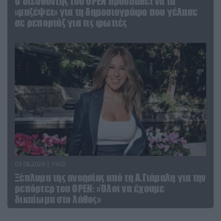
O διευθυντής του OPEN προσπαθεί να τα
«μαζέψει» για τη δημοσιογράφο που γέλασε
σε ρεπορτάζ για τις φωτιές
03.08.2026 | 19:02
Ξέπλυμα της ανοησίας από τη Α.Γιάμαλη για την
ρεπόρτερ του ΟΡΕΝ: «Όλοι να έχουμε
δικαίωμα στο λάθος»