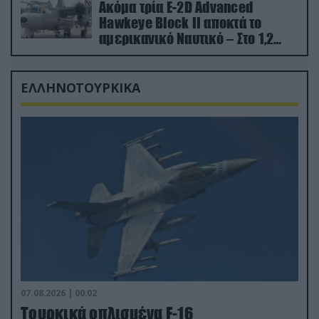
Ακόμα τρία E-2D Advanced
Hawkeye Block II αποκτά το
αμερικανικό Ναυτικό – Στο 1,2
δισ.δολάρια το κόστος
ΕΛΛΗΝΟΤΟΥΡΚΙΚΑ
07.08.2026 | 00:02
Τουρκικά οπλισμένα F-16