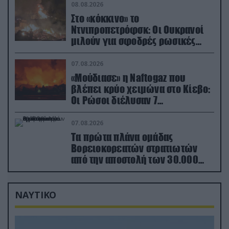
08.08.2026
Στο «κόκκινο» το
Ντνιπροπετρόφσκ: Οι Ουκρανοί
μιλούν για σφοδρές ρωσικές
επιθέσεις σε όλη την επικράτεια
07.08.2026
«Μούδιασε» η Naftogaz που
βλέπει κρύο χειμώνα στο Κίεβο:
Οι Ρώσοι διέλυσαν 7
εγκαταστάσεις του ουκρανικού
κολοσσού!
07.08.2026
Τα πρώτα πλάνα ομάδας
Βορειοκορεατών στρατιωτών
από την αποστολή των 30.000
που έφτασαν στη Ρωσία (βίντεο)
ΝΑΥΤΙΚΟ