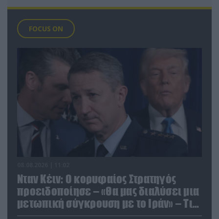
FOCUS ON
08.08.2026 | 11:02
Νταν Κέιν: Ο κορυφαίος Στρατηγός
προειδοποίησε – «Θα μας διαλύσει μια
μετωπική σύγκρουση με το Ιράν» – Τι
πρότεινε