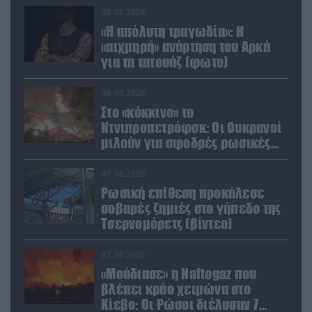
08.08.2026
«Η απόλυτη τραγωδία»: Η
«αιχμηρή» ανάρτηση του Αρκά
για τα τατουάζ (φωτο)
08.08.2026
Στο «κόκκινο» το
Ντνιπροπετρόφσκ: Οι Ουκρανοί
μιλούν για σφοδρές ρωσικές
επιθέσεις σε όλη την
επικράτεια
07.08.2026
Ρωσική επίθεση προκάλεσε
σοβαρές ζημιές στο γήπεδο της
Τσερνομόρετς (βίντεο)
07.08.2026
«Μούδιασε» η Naftogaz που
βλέπει κρύο χειμώνα στο
Κίεβο: Οι Ρώσοι διέλυσαν 7