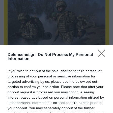
Defencenet.gr -
Do Not Process My Personal
07.08.2026 | 19:02
Information
Απετράπη το εγχείρημα Ουκρανών για
αντεπίθεση στο Κολομίγτσι: Δείτε το πριν & το
If you wish to opt-out of the sale, sharing to third parties, or
μετά της προσπάθειάς τους (βίντεο)
processing of your personal or sensitive information for
targeted advertising by us, please use the below opt-out
section to confirm your selection. Please note that after your
opt-out request is processed you may continue seeing
interest-based ads based on personal information utilized by
us or personal information disclosed to third parties prior to
your opt-out. You may separately opt-out of the further