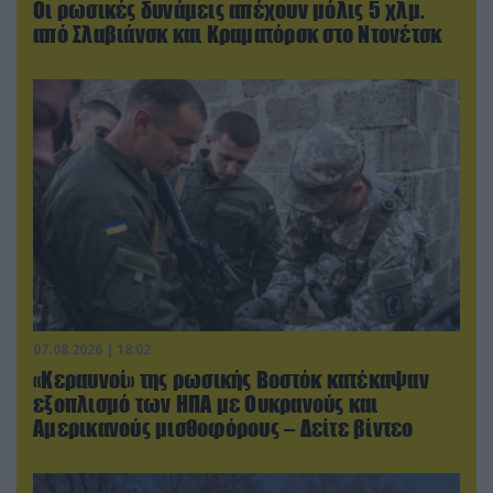
Οι ρωσικές δυνάμεις απέχουν μόλις 5 χλμ.
από Σλαβιάνσκ και Κραματόρσκ στο Ντονέτσκ
07.08.2026 | 18:02
«Κεραυνοί» της ρωσικής Βοστόκ κατέκαψαν
εξοπλισμό των ΗΠΑ με Ουκρανούς και
Αμερικανούς μισθοφόρους – Δείτε βίντεο