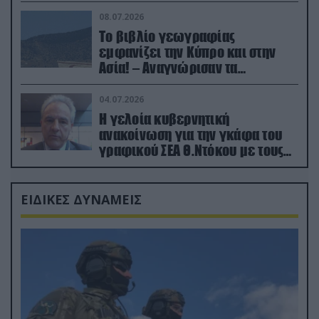
08.07.2026
Το βιβλίο γεωγραφίας
εμφανίζει την Κύπρο και στην
Ασία! – Αναγνώρισαν τα
κατεχόμενα; (φωτο)
04.07.2026
Η γελοία κυβερνητική
ανακοίνωση για την γκάφα του
γραφικού ΣΕΑ Θ.Ντόκου με τους
Ρώσους φαρσέρ
ΕΙΔΙΚΕΣ ΔΥΝΑΜΕΙΣ