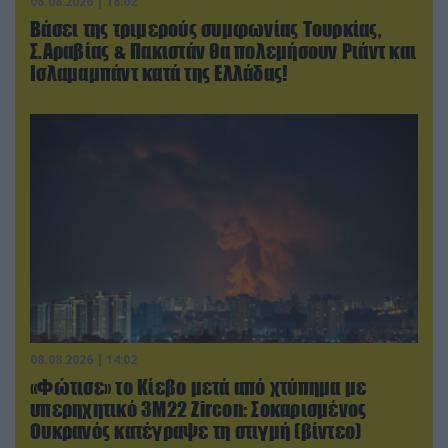
08.08.2026 | 18:02
Βάσει της τριμερούς συμφωνίας Τουρκίας,
Σ.Αραβίας & Πακιστάν θα πολεμήσουν Ριάντ και
Ισλαμαμπάντ κατά της Ελλάδας!
08.08.2026 | 14:02
«Φώτισε» το Κίεβο μετά από χτύπημα με
υπερηχητικό 3M22 Zircon: Σοκαρισμένος
Ουκρανός κατέγραψε τη στιγμή (βίντεο)