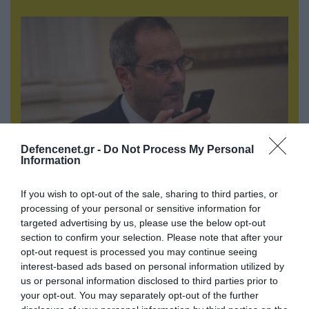
Defencenet.gr -
Do Not Process My Personal
Information
07.08.2026 | 20:02
If you wish to opt-out of the sale, sharing to third parties, or
Ο Γιάννης Αλαφούζος «τέλειωσε» τον
processing of your personal or sensitive information for
Κωνσταντίνο Ζούλα από τον ΣΚΑΪ – Ο λόγος της
targeted advertising by us, please use the below opt-out
απομάκρυνσής του
section to confirm your selection. Please note that after your
opt-out request is processed you may continue seeing
interest-based ads based on personal information utilized by
us or personal information disclosed to third parties prior to
your opt-out. You may separately opt-out of the further