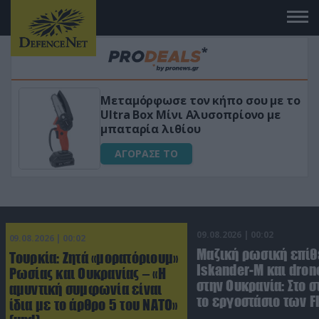
όρφωσε τον κήπο σου με το
«Μαγική» φό
Box Μίνι Αλυσοπρίονο με
για αύξηση τ
ρία λιθίου
ΑΓΟΡΑΣΕ Τ
ΑΣΕ ΤΟ
09.08.2026 | 00:02
09.08.2026 | 00:02
Μαζική ρωσική επίθ
Τουρκία: Ζητά «μορατόριουμ»
Iskander-M και dron
Ρωσίας και Ουκρανίας – «Η
στην Ουκρανία: Στο 
αμυντική συμφωνία είναι
το εργοστάσιο των F
ίδια με το άρθρο 5 του ΝΑΤΟ»