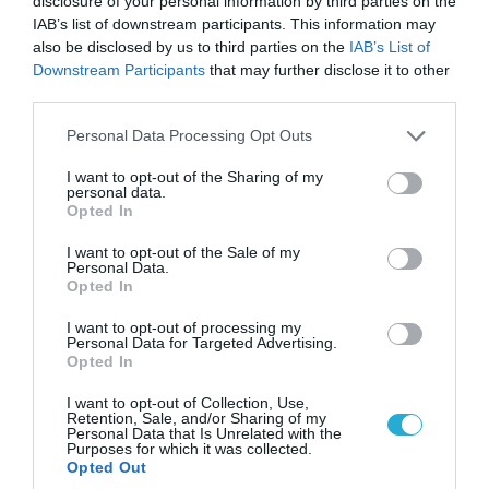
disclosure of your personal information by third parties on the
IAB’s list of downstream participants. This information may
also be disclosed by us to third parties on the
IAB’s List of
Downstream Participants
that may further disclose it to other
third parties.
Please note that this website/app uses one or more Google
Personal Data Processing Opt Outs
services and may gather and store information including but
not limited to your visit or usage behaviour. You may click to
I want to opt-out of the Sharing of my
personal data.
08.08.2026 | 09:02
grant or deny consent to Google and its third-party tags to
Opted In
«Η απόλυτη τραγωδία»: Η «αιχμηρή» ανάρτηση
use your data for below specified purposes in below Google
του Αρκά για τα τατουάζ (φωτο)
consent section.
I want to opt-out of the Sale of my
Personal Data.
Opted In
I want to opt-out of processing my
Personal Data for Targeted Advertising.
Opted In
I want to opt-out of Collection, Use,
Retention, Sale, and/or Sharing of my
Personal Data that Is Unrelated with the
Purposes for which it was collected.
Opted Out