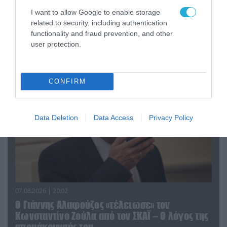
I want to allow Google to enable storage
08.08.2026 | 09:02
related to security, including authentication
«Η απόλυτη τραγωδία»: Η «αιχμηρή» ανάρτηση
functionality and fraud prevention, and other
του Αρκά για τα τατουάζ (φωτο)
user protection.
CONFIRM
Data Deletion
Data Access
Privacy Policy
07.08.2026 | 20:02
Ο Γιάννης Αλαφούζος «τέλειωσε» τον
Κωνσταντίνο Ζούλα από τον ΣΚΑΪ – Ο λόγος της