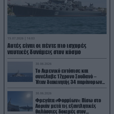
15.07.2026 | 16:03
Aυτές είναι οι πέντε πιο ισχυρές
ναυτικές δυνάμεις στον κόσμο
30.06.2026
Το Λιμενικό εντόπισε και
συνέλαβε 17χρονο Σουδανό –
Ήταν διακινητής 34 παράνομων
μεταναστών
30.06.2026
Φρεγάτα «Φορμίων»: Πίσω στο
Λοριάν μετά τις εξαντλητικές
θαλάσσιες δοκιμές στον