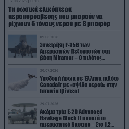
07.08.2026 | 00:02
Τα ρωσικά ελικόπτερα
αεροπυρόσβεσης που μπορούν να
ρίχνουν 5 τόνους νερού με 8 μποφόρ
01.08.2026
Συνετρίβη F-35B των
Αμερικανών Πεζοναυτών στη
βάση Miramar – Ο πιλότος
εκτινάχθηκε εγκαίρως
30.07.2026
Υποδοχή ήρωα σε Έλληνα πιλότο
Canadair με «αψίδα νερού» στην
Ισπανία (βίντεο)
29.07.2026
Ακόμα τρία E-2D Advanced
Hawkeye Block II αποκτά το
αμερικανικό Ναυτικό – Στο 1,2