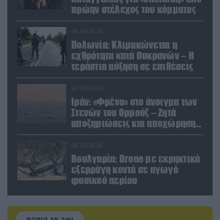
πρώην στέλεχος του κόμματος
08.08.2026
Πολωνία: Κλιμακώνεται η
εχθρότητα κατά Ουκρανών – Η
τεράστια αύξηση σε επιθέσεις
08.08.2026
Ιράν: «Φρένο» στο άνοιγμα των
Στενών του Ορμούζ – Ζητά
αποζημιώσεις και αποχώρηση
των ΗΠΑ
08.08.2026
Βουλγαρία: Drone με εκρηκτικά
εξερράγη κοντά σε αγωγό
φυσικού αερίου
POPULAR 24H