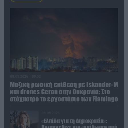
09.08.2026 | 00:02
Μαζική ρωσική επίθεση με Iskander-M
και drones Geran στην Ουκρανία: Στο
στόχαστρο το εργοστάσιο των Flamingo
08.08.2026
«Ελπίδα για τη Δημοκρατία»:
Καταγγελίες για «σπίλωση» από