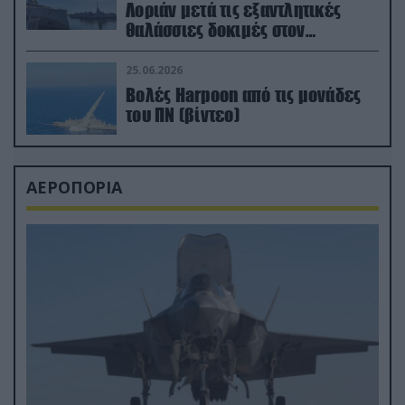
Λοριάν μετά τις εξαντλητικές
θαλάσσιες δοκιμές στον
απαιτητικό Βισκαϊκό
25.06.2026
Βολές Harpoon από τις μονάδες
του ΠΝ (βίντεο)
ΑΕΡΟΠΟΡΙΑ