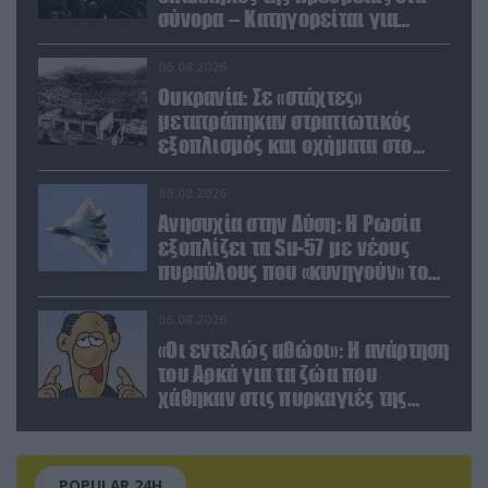
σύνορα – Κατηγορείται για
μεταφορά μεγάλων ποσών και
χρυσού
06.08.2026
Ουκρανία: Σε «στάχτες»
μετατράπηκαν στρατιωτικός
εξοπλισμός και οχήματα στο
Κίεβο μετά από ρωσικά
πλήγματα (βίντεο)
06.08.2026
Ανησυχία στην Δύση: H Ρωσία
εξοπλίζει τα Su-57 με νέους
πυραύλους που «κυνηγούν» τον
στόχο μέσα από παρεμβολές!
06.08.2026
«Οι εντελώς αθώοι»: Η ανάρτηση
του Αρκά για τα ζώα που
χάθηκαν στις πυρκαγιές της
Αττικής (φωτο)
POPULAR 24H