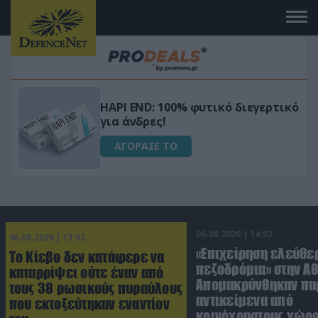
Μεταμόρφωσε τον κήπο σου με το
ικό
Ultra Box Μίνι Αλυσοπρίονο με
μπαταρία λιθίου
ΑΓΟΡΑΣΕ ΤΟ
06.08.2026 | 14:02
06.08.2026 | 13:02
«Επιχείρηση ελεύθε
Το Κίεβο δεν κατάφερε να
πεζοδρόμια» στην Αθ
καταρρίψει ούτε έναν από
Απομακρύνθηκαν πα
τους 38 ρωσικούς πυραύλους
αντικείμενα από
που εκτοξεύτηκαν εναντίον
κοινόχρηστους χώρ