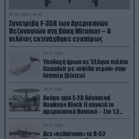
01.08.2026 | 00:02
Συνετρίβη F-35B των Αμερικανών
Πεζοναυτών στη βάση Miramar – Ο
πιλότος εκτινάχθηκε εγκαίρως
30.07.2026
Υποδοχή ήρωα σε Έλληνα πιλότο
Canadair με «αψίδα νερού» στην
Ισπανία (βίντεο)
29.07.2026
Ακόμα τρία E-2D Advanced
Hawkeye Block II αποκτά το
αμερικανικό Ναυτικό – Στο 1,2
δισ.δολάρια το κόστος
29.07.2026
Δεν «πεθαίνουν» τα Β-52