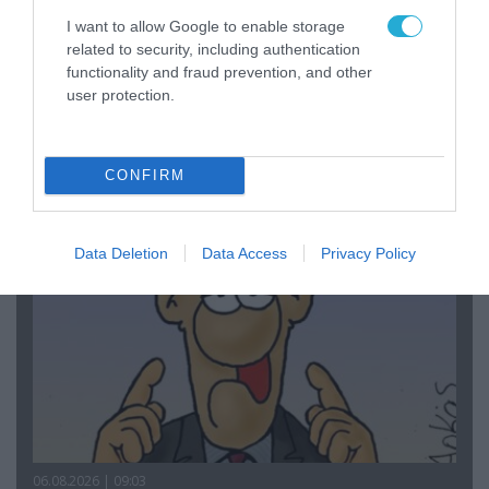
I want to allow Google to enable storage
related to security, including authentication
functionality and fraud prevention, and other
06.08.2026 | 14:02
user protection.
«Επιχείρηση ελεύθερα πεζοδρόμια» στην
Αθήνα: Απομακρύνθηκαν παράνομα
αντικείμενα από κοινόχρηστους χώρους
CONFIRM
Data Deletion
Data Access
Privacy Policy
06.08.2026 | 09:03