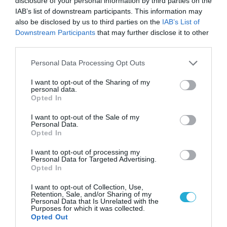
disclosure of your personal information by third parties on the
IAB’s list of downstream participants. This information may
also be disclosed by us to third parties on the
IAB’s List of
Downstream Participants
that may further disclose it to other
third parties.
Please note that this website/app uses one or more Google
Personal Data Processing Opt Outs
services and may gather and store information including but
not limited to your visit or usage behaviour. You may click to
I want to opt-out of the Sharing of my
personal data.
grant or deny consent to Google and its third-party tags to
Opted In
05.08.2026 | 22:02
use your data for below specified purposes in below Google
Αδειάζουν το Κραματόρσκ οι Ουκρανοί:
consent section.
I want to opt-out of the Sale of my
Personal Data.
Έκτακτη εκκένωση στην πόλη μετά την
Opted In
αιφνιδιαστική προώθηση των Ρώσων (βίντεο)
I want to opt-out of processing my
Personal Data for Targeted Advertising.
Opted In
I want to opt-out of Collection, Use,
Retention, Sale, and/or Sharing of my
Personal Data that Is Unrelated with the
Purposes for which it was collected.
Opted Out