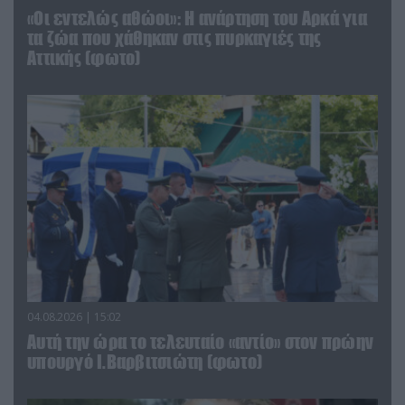
«Οι εντελώς αθώοι»: Η ανάρτηση του Αρκά για
τα ζώα που χάθηκαν στις πυρκαγιές της
Αττικής (φωτο)
04.08.2026 | 15:02
Αυτή την ώρα το τελευταίο «αντίο» στον πρώην
υπουργό Ι.Βαρβιτσιώτη (φωτο)