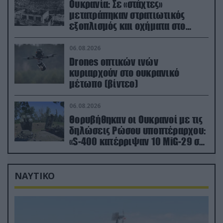
Ουκρανία: Σε «στάχτες»
μετατράπηκαν στρατιωτικός
εξοπλισμός και οχήματα στο
Κίεβο μετά από ρωσικά
πλήγματα (βίντεο)
06.08.2026
Drones οπτικών ινών
κυριαρχούν στο ουκρανικό
μέτωπο (βίντεο)
06.08.2026
Θορυβήθηκαν οι Ουκρανοί με τις
δηλώσεις Ρώσου υποπτέραρχου:
«S-400 κατέρριψαν 10 MiG-29 σε
μόλις μια μέρα!»
ΝΑΥΤΙΚΟ