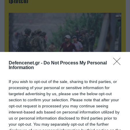
(βίντεο)
Defencenet.gr -
Do Not Process My Personal
Information
If you wish to opt-out of the sale, sharing to third parties, or
06.08.2026 | 09:03
processing of your personal or sensitive information for
Μαροκινός παράνομος μετανάστης επιτέθηκε
targeted advertising by us, please use the below opt-out
σε 42χρονη σε στάση Τραμ στην Ισπανία και
section to confirm your selection. Please note that after your
απείλησε ότι θα την κακοποιήσει!
opt-out request is processed you may continue seeing
interest-based ads based on personal information utilized by
us or personal information disclosed to third parties prior to
your opt-out. You may separately opt-out of the further