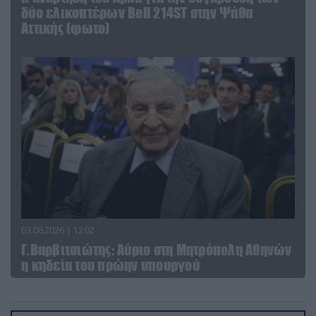
δύο ελικοπτέρων Bell 214ST στην Ψάθα
Αττικής (φωτο)
03.08.2026 | 12:02
Γ.Βαρβιτσιώτης: Aύριο στη Μητρόπολη Αθηνών
η κηδεία του πρώην υπουργού