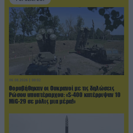
06.08.2026 | 00:02
Θορυβήθηκαν οι Ουκρανοί με τις δηλώσεις
Ρώσου υποπτέραρχου: «S-400 κατέρριψαν 10
MiG-29 σε μόλις μια μέρα!»