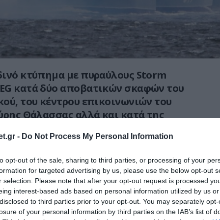
δινό κτύπημα με πυραύλους
Storm
EG
κατά δύο αποβατικών σκαφών του
ού, του κέντρου επικοινωνιών του
ρης Θάλασσας αλλά και κατά της
άσης στο Μπελμπέκ ήταν μια ακόμη
t.gr -
Do Not Process My Personal Information
ν ουκρανικών δυνάμεων να πλήξουν τις
ις στην Κριμαία.
to opt-out of the sale, sharing to third parties, or processing of your per
formation for targeted advertising by us, please use the below opt-out s
ν 112 μ. μήκους και μέγιστου εκτοπίσματος
r selection. Please note that after your opt-out request is processed y
 επλήγησαν τα Yamal και Azov κλάσης
eing interest-based ads based on personal information utilized by us or
disclosed to third parties prior to your opt-out. You may separately opt-
νται οριστικές απώλειες για το ρωσικό
losure of your personal information by third parties on the IAB’s list of
ε αυτά τα πλοία οι ουκρανικές δυνάμεις έχουν