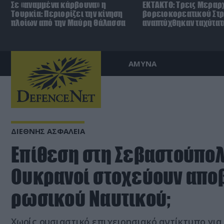
Σε «αναμμένα κάρβουνα» η
ΕΚΤΑΚΤΟ: Τρεις Μεραρχ
Τουρκία: Περιορίζει την κίνηση
βορειοκορεατικού Στ
πλοίων από την Μαύρη Θάλασσα
αναπτύχθηκαν ταχύτατ
ΑΜΥΝΑ
ΔΙΕΘΝΗΣ ΑΣΦΑΛΕΙΑ
Επίθεση στη Σεβαστούπολη
Ουκρανοί στοχεύουν απο
ρωσικού Ναυτικού;
Χωρίς ουσιαστικό επιχειρησιακό αντίκτυπο για 