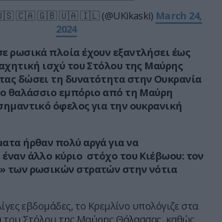
🇸 🇨🇦 🇬🇧 🇺🇦 🇮🇱 (@UKikaski)
March 24,
2024
ε ρωσικά πλοία έχουν εξαντλήσει έως
μαχητική ισχύ του Στόλου της Μαύρης
τας δώσει τη δυνατότητα στην Ουκρανία
το θαλάσσιο εμπόριο από τη Μαύρη
σημαντικό όφελος για την ουκρανική
ατα ήρθαν πολύ αργά για να
έναν άλλο κύριο στόχο του Κιέβωου: τον
» των ρωσικών στρατών στην νότια
ίγες εβδομάδες, το Κρεμλίνο υπολόγιζε στα
 του Στόλου της Μαύρης Θάλασσας, καθώς