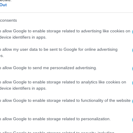
🇸 🇨🇦 🇬🇧 🇺🇦 🇮🇱 (@UKikaski)
March 24,
Out
2024
consents
ων αποβατικών σκαφών του Στόλου της
ς ενισχύθηκε με πέντε επιπλέον σκάφη
o allow Google to enable storage related to advertising like cookies on
evice identifiers in apps.
 (127), Korolev (130) και Kaliningrad (102) από
αλτικής καθώς και τα Georgy Pobedonosets
o allow my user data to be sent to Google for online advertising
orsky Gornyak (012) από το Βόρειο Στόλο.
s.
to allow Google to send me personalized advertising.
θηκε στη Μαύρη Θάλασσα από τον Βόρειο
κλάσης Ivan Gren Pyotr Morgunov (117).
o allow Google to enable storage related to analytics like cookies on
evice identifiers in apps.
χαν εισέλθει στη Μαύρη Θάλασσα πριν τις 9
 από τον Μάρτιο του 2022 όλα βρίσκονταν σε
o allow Google to enable storage related to functionality of the website
ήσεις στο πλαίσιο της SMO στην Ουκρανία. Το
nyak υπέστη ζημιά κατά τη διάρκεια επίθεσης
o allow Google to enable storage related to personalization.
άνι του Novorossiysk στις 4 Αυγούστου 2023.
 επίσης σοβαρές ζημιές από επίθεση
o allow Google to enable storage related to security, including