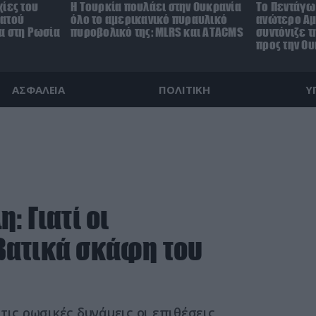
ίες του
Η Τουρκία πουλάει στην Ουκρανία
Το Πεντάγω
ρατού
όλο το αμερικανικό πυραυλικό
ανώτερο Αμ
α στη Ρωσία
πυροβολικό της: MLRS και ΑΤΑCMS
συντόνιζε τ
προς την Ο
ΑΣΦΑΛΕΙΑ
ΠΟΛΙΤΙΚΗ
Υ
: Γιατί οι
βατικά σκάφη του
τις ρωσικές δυνάμεις οι επιθέσεις