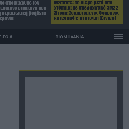
«Φώτισε» το Κίεβο μετά από
νο απομάκρυνε τον
χτύπημα με υπερηχητικό 3M22
ερικανό στρατηγό που
Zircon: Σοκαρισμένος Ουκρανός
η στρατιωτική βοήθεια
κατέγραψε τη στιγμή (βίντεο)
υκρανία
Π.ΕΘ.Α
ΒΙΟΜΗΧΑΝΙΑ