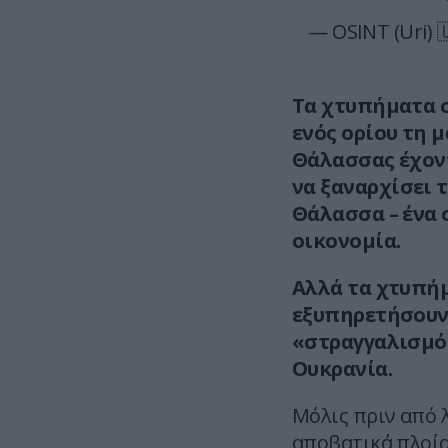
— OSINT (Uri) 
Τα χτυπήματα σ
ενός ορίου τη 
Θάλασσας έχον
να ξαναρχίσει 
Θάλασσα – ένα 
οικονομία.
Αλλά τα χτυπήμ
εξυπηρετήσουν 
«στραγγαλισμό
Ουκρανία.
Μόλις πριν από λ
αποβατικά πλοία