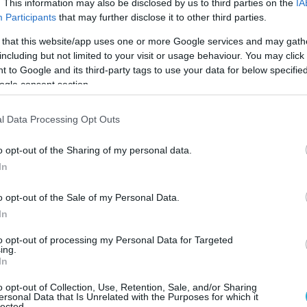
. This information may also be disclosed by us to third parties on the
IA
ά αποβατικά σκάφη.
Participants
that may further disclose it to other third parties.
 that this website/app uses one or more Google services and may gath
ύρης Θάλασσας ξεκίνησε τον πόλεμο της
including but not limited to your visit or usage behaviour. You may click 
ρανία με εννέα αποβατικά πλοία,
 to Google and its third-party tags to use your data for below specifi
ένων έξι κλάσης Ropuchas και τριών κλάσης
ogle consent section.
ακόμη αποβατικά πλοία ενίσχυσαν τον στόλο
σσας από τους στόλους της Βαλτικής και του
l Data Processing Opt Outs
o opt-out of the Sharing of my personal data.
In
astopol under attack last night. You can see that
les were 'suppressed' by air defenses… Turn up
o opt-out of the Sale of my Personal Data.
the volume.
In
Wind (
https://t.co/LrLe6RiFie
)
#OSINT
to opt-out of processing my Personal Data for Targeted
ing.
ussiaWar
#UkraineWar
#UkraineKrieg
In
ine
pic.twitter.com/VqkPXUtmhG
o opt-out of Collection, Use, Retention, Sale, and/or Sharing
ersonal Data that Is Unrelated with the Purposes for which it
lected.