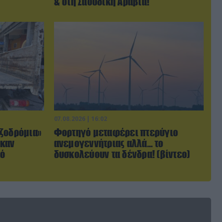
& στη Σαουδική Αραβία!
07.08.2026 | 16:02
ζοδρόμια»
Φορτηγό μεταφέρει πτερύγιο
ηκαν
ανεμογεννήτριας αλλά… το
πό
δυσκολεύουν τα δένδρα! (βίντεο)