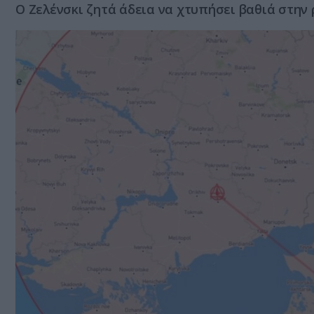
Ο Ζελένσκι ζητά άδεια να χτυπήσει βαθιά στην