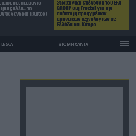
Στρατηγική επένδυση του EFA
ταφέρει πτερύγιο
GROUP στη Fractal για την
τριας αλλά… το
ανάπτυξη προηγμένων
ν τα δένδρα! (βίντεο)
αμυντικών τεχνολογιών σε
Ελλάδα και Κύπρο
Π.ΕΘ.Α
ΒΙΟΜΗΧΑΝΙΑ