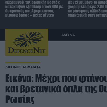
«Κεραυνοί» της ρωσικής Βοστόκ
Δεν είναι μόνο το Μαρ
κατέκαψαν εξοπλισμό των ΗΠΑ με
χώρα μετέφερε 2.000
Ουκρανούς και Αμερικανούς
παράνομους αλλοδαπο
μισθοφόρους – Δείτε βίντεο
ναρκωτικά στην Ισπανί
ΑΜΥΝΑ
ΔΙΕΘΝΗΣ ΑΣΦΑΛΕΙΑ
Εικόνα: Μέχρι που φτάνο
και βρετανικά όπλα της Ο
Ρωσίας