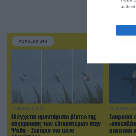
authenti
POPULAR 24H
07.08.2026 | 01:02
07.08.2026 | 0
Ελέγχεται αμοντάριστο βίντεο της
Τουρκικά 
σύγκρουσης των ελικοπτέρων στην
«συνεπλάκ
Ψάθα – Σενάριο για τρίτο
μαχητικά σ