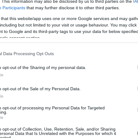
. This information may also be disclosed by us to third parties on the
IA
Participants
that may further disclose it to other third parties.
ερές χάρτες στο πού θα πάνε τα μεγάλου
ACMS, AGM-158 JASSM και Storm Shadow αν
 that this website/app uses one or more Google services and may gath
including but not limited to your visit or usage behaviour. You may click 
 Ουκρανία να πλήξει το έδαφος της Ρωσικής
 to Google and its third-party tags to use your data for below specifi
Ομοσπονδίας.
ogle consent section.
ανία θα προχωρήσει σε αυτό θα δούμε στο
l Data Processing Opt Outs
neRussiaWar
pic.twitter.com/yrW2gyUmb7
o opt-out of the Sharing of my personal data.
ara_Z (@loraavra)
September 10, 2024
In
o opt-out of the Sale of my Personal Data.
ΝΙΑ
ΡΩΣΙΑ
In
to opt-out of processing my Personal Data for Targeted
Ο ΑΡΘΡΟ
ing.
In
o opt-out of Collection, Use, Retention, Sale, and/or Sharing
ersonal Data that Is Unrelated with the Purposes for which it
lected.