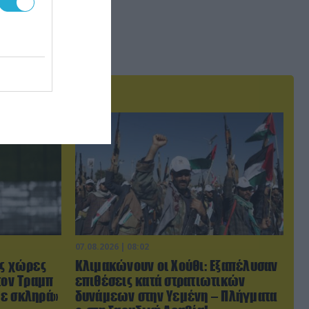
07.08.2026 | 08:02
ις χώρες
Κλιμακώνουν οι Χούθι: Eξαπέλυσαν
τον Τραμπ
επιθέσεις κατά στρατιωτικών
με σκληρά»
δυνάμεων στην Υεμένη – Πλήγματα