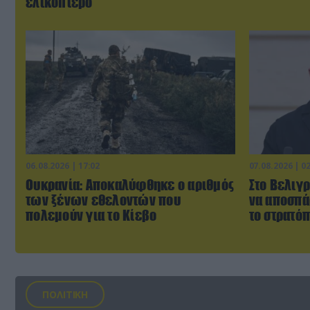
ελικόπτερο
06.08.2026 | 17:02
07.08.2026 | 0
Ουκρανία: Αποκαλύφθηκε ο αριθμός
Στο Βελιγρ
των ξένων εθελοντών που
να αποσπά
πολεμούν για το Κίεβο
το στρατό
ΠΟΛΙΤΙΚΗ