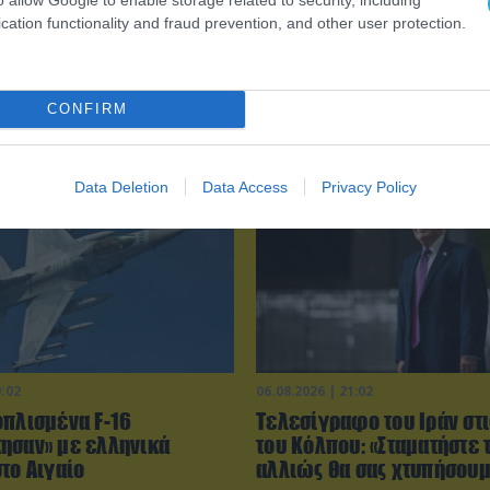
cation functionality and fraud prevention, and other user protection.
CONFIRM
Data Deletion
Data Access
Privacy Policy
0:02
06.08.2026 | 21:02
οπλισμένα F-16
Τελεσίγραφο του Ιράν στ
ησαν» με ελληνικά
του Κόλπου: «Σταματήστε 
το Αιγαίο
αλλιώς θα σας χτυπήσου