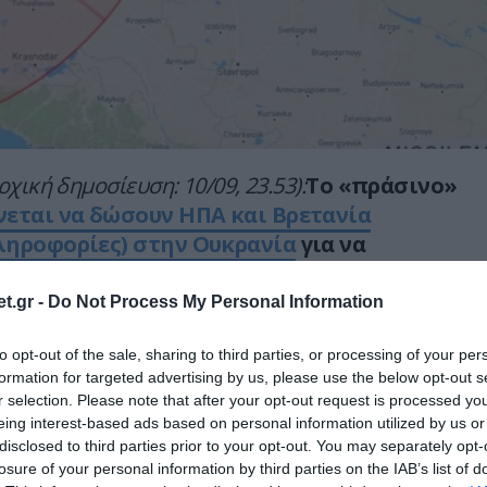
χική δημοσίευση: 10/09, 23.53):
Το «πράσινο»
νεται να δώσουν ΗΠΑ και Βρετανία
ληροφορίες) στην Ουκρανία
για να
 εντός του ρωσικού εδάφους έχει
συχία για την απάντηση της Ρωσίας η
t.gr -
Do Not Process My Personal Information
φορά μπορεί να μην αφορά μόνο
to opt-out of the sale, sharing to third parties, or processing of your per
α.
formation for targeted advertising by us, please use the below opt-out s
r selection. Please note that after your opt-out request is processed y
ρτες στους οποίους παρουσιάζεται το μέγιστο
eing interest-based ads based on personal information utilized by us or
ων όπλων που διαθέτουν οι Ουκρανοί και
disclosed to third parties prior to your opt-out. You may separately opt-
ούν να φτάσουν στην Ρωσία.
losure of your personal information by third parties on the IAB’s list of