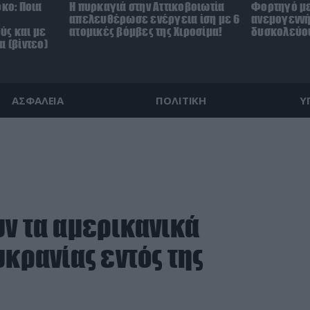
όκο: Ποια
Η πυρκαγιά στην Αττικοβοιωτία
Φορτηγό με
απελευθέρωσε ενέργεια ίση με 6
ανεμογεννή
ύς και με
ατομικές βόμβες της Χιροσίμα!
δυσκολεύου
α (βίντεο)
ΑΣΦΑΛΕΙΑ
ΠΟΛΙΤΙΚΗ
Υ
υν τα αμερικανικά
υκρανίας εντός της