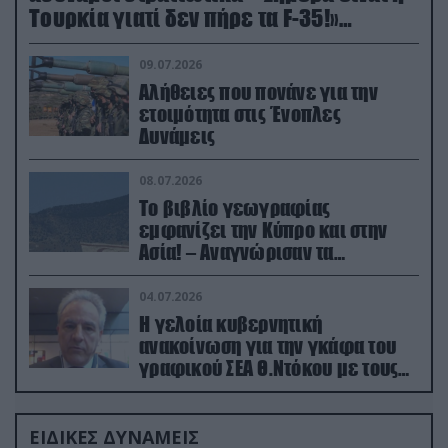
Τουρκία γιατί δεν πήρε τα F-35!»
(βίντεο)
09.07.2026
Αλήθειες που πονάνε για την
ετοιμότητα στις Ένοπλες
Δυνάμεις
08.07.2026
Το βιβλίο γεωγραφίας
εμφανίζει την Κύπρο και στην
Ασία! – Αναγνώρισαν τα
κατεχόμενα; (φωτο)
04.07.2026
Η γελοία κυβερνητική
ανακοίνωση για την γκάφα του
γραφικού ΣΕΑ Θ.Ντόκου με τους
Ρώσους φαρσέρ
ΕΙΔΙΚΕΣ ΔΥΝΑΜΕΙΣ