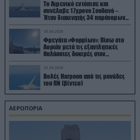
Το Λιμενικό εντόπισε και
συνέλαβε 17χρονο Σουδανό –
Ήταν διακινητής 34 παράνομων
μεταναστών
30.06.2026
Φρεγάτα «Φορμίων»: Πίσω στο
Λοριάν μετά τις εξαντλητικές
θαλάσσιες δοκιμές στον
απαιτητικό Βισκαϊκό
25.06.2026
Βολές Harpoon από τις μονάδες
του ΠΝ (βίντεο)
ΑΕΡΟΠΟΡΙΑ