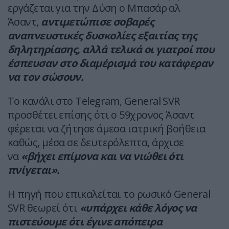
εργάζεται για την Δύση ο Μπασάρ αλ
Άσαντ,
αντιμετώπισε σοβαρές
αναπνευστικές δυσκολίες εξαιτίας της
δηλητηρίασης, αλλά τελικά οι γιατροί που
έσπευσαν στο διαμέρισμά του κατάφεραν
να τον σώσουν.
Το κανάλι στο Telegram, General SVR
προσθέτει επίσης ότι ο 59χρονος Άσαντ
φέρεται να ζήτησε άμεσα ιατρική βοήθεια
καθώς, μέσα σε δευτερόλεπτα, άρχισε
να
«βήχει επίμονα και να νιώθει ότι
πνίγεται».
Η πηγή που επικαλείται το ρωσικό General
SVR θεωρεί ότι
«υπάρχει κάθε λόγος να
πιστεύουμε ότι έγινε απόπειρα