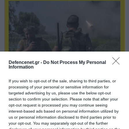
Defencenet.gr -
Do Not Process My Personal
Information
05.08.2026 | 22:02
Αδειάζουν το Κραματόρσκ οι Ουκρανοί:
If you wish to opt-out of the sale, sharing to third parties, or
Έκτακτη εκκένωση στην πόλη μετά την
processing of your personal or sensitive information for
αιφνιδιαστική προώθηση των Ρώσων (βίντεο)
targeted advertising by us, please use the below opt-out
section to confirm your selection. Please note that after your
opt-out request is processed you may continue seeing
interest-based ads based on personal information utilized by
ΠΟΛΙΤΙΚΗ
us or personal information disclosed to third parties prior to
your opt-out. You may separately opt-out of the further