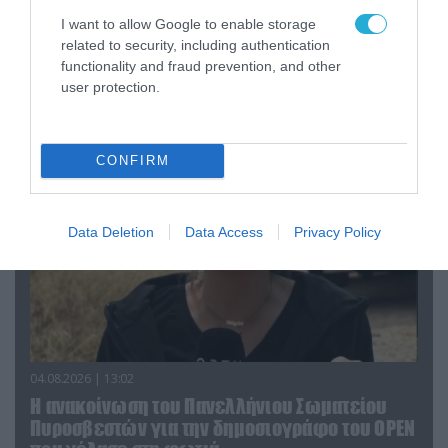
I want to allow Google to enable storage
04.08.2026 | 15:02
related to security, including authentication
functionality and fraud prevention, and other
Αυτή την ώρα το τελευταίο «αντίο» στον πρώην
user protection.
υπουργό Ι.Βαρβιτσιώτη (φωτο)
CONFIRM
Data Deletion
Data Access
Privacy Policy
04.08.2026 | 13:02
Η ανακοίνωση του Πανελλήνιου Σωματείου
Πυροσβεστών για την δημοσιογράφο του OPEN