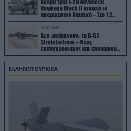
Ακόμα τρία E-2D Advanced
Hawkeye Block II αποκτά το
αμερικανικό Ναυτικό – Στο 1,2
δισ.δολάρια το κόστος
29.07.2026
Δεν «πεθαίνουν» τα Β-52
Stratofortress – Νέος
εκσυγχρονισμός και επαναφορά
από τα «νεκροταφεία»
ΕΛΛΗΝΟΤΟΥΡΚΙΚΑ