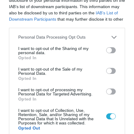
disclosure of your personal information by third parties on the
IAB’s list of downstream participants. This information may
also be disclosed by us to third parties on the
IAB’s List of
Downstream Participants
that may further disclose it to other
third parties.
Please note that this website/app uses one or more Google
Personal Data Processing Opt Outs
services and may gather and store information including but
not limited to your visit or usage behaviour. You may click to
I want to opt-out of the Sharing of my
personal data.
grant or deny consent to Google and its third-party tags to
Opted In
use your data for below specified purposes in below Google
06.08.2026 | 14:02
consent section.
I want to opt-out of the Sale of my
Personal Data.
«Επιχείρηση ελεύθερα πεζοδρόμια» στην
Opted In
Αθήνα: Απομακρύνθηκαν παράνομα
αντικείμενα από κοινόχρηστους χώρους
I want to opt-out of processing my
Personal Data for Targeted Advertising.
Opted In
I want to opt-out of Collection, Use,
Retention, Sale, and/or Sharing of my
Personal Data that Is Unrelated with the
Purposes for which it was collected.
Opted Out