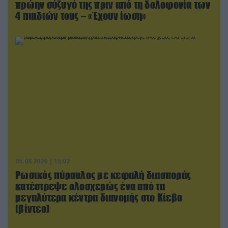
πρώην σύζυγό της πριν από τη δολοφονία των
4 παιδιών τους – «Έχουν ίωση»
05.08.2026 | 15:02
Ρωσικός πύραυλος με κεφαλή διασποράς
κατέστρεψε ολοσχερώς ένα από τα
μεγαλύτερα κέντρα διανομής στο Κίεβο
(βίντεο)