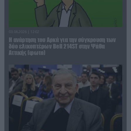
03.08.2026 | 12:02
Η ανάρτηση του Αρκά για την σύγκρουση των
δύο ελικοπτέρων Bell 214ST στην Ψάθα
Αττικής (φωτο)