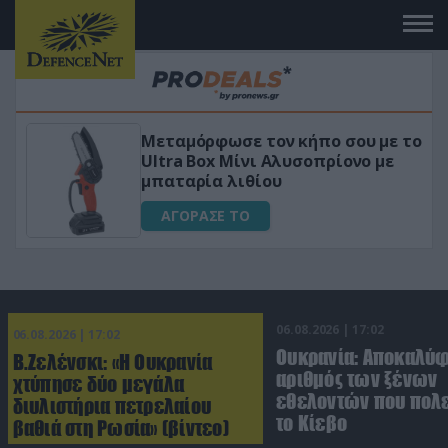
ταμόρφωσε τον κήπο σου με το
«Μαγική»
tra Box Μίνι Αλυσοπρίονο με
για αύξη
αταρία λιθίου
ΑΓΟΡΑ
ΑΓΟΡΑΣΕ ΤΟ
06.08.2026 | 17:02
06.08.2026 | 17:02
Ουκρανία: Αποκαλύ
Β.Ζελένσκι: «Η Ουκρανία
αριθμός των ξένων
χτύπησε δύο μεγάλα
εθελοντών που πολε
διυλιστήρια πετρελαίου
το Κίεβο
βαθιά στη Ρωσία» (βίντεο)