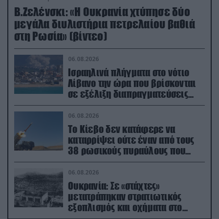
Β.Ζελένσκι: «Η Ουκρανία χτύπησε δύο
μεγάλα διυλιστήρια πετρελαίου βαθιά
στη Ρωσία» (βίντεο)
06.08.2026
Ισραηλινά πλήγματα στο νότιο
Λίβανο την ώρα που βρίσκονται
σε εξέλιξη διαπραγματεύσεις
στην Ρώμη
06.08.2026
Το Κίεβο δεν κατάφερε να
καταρρίψει ούτε έναν από τους
38 ρωσικούς πυραύλους που
εκτοξεύτηκαν εναντίον του
06.08.2026
Ουκρανία: Σε «στάχτες»
μετατράπηκαν στρατιωτικός
εξοπλισμός και οχήματα στο
Κίεβο μετά από ρωσικά