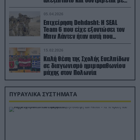
ορμή στο έδαφος (βίντεο)
05.04.2026
Επιχείρηση Dehdasht: Η SEAL
Team 6 που είχε εξοντώσει τον
Μπιν Λάντεν ήταν αυτή που
διέσωσε τον πιλότο του F-15
15.02.2026
Καλή θέση της Σχολής Ευελπίδων
σε διαγωνισμό ημιμαραθωνίου
μάχης στον Πολωνία
ΠΥΡΑΥΛΙΚΑ ΣΥΣΤΗΜΑΤΑ