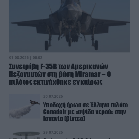
01.08.2026 | 00:02
Συνετρίβη F-35B των Αμερικανών
Πεζοναυτών στη βάση Miramar – Ο
πιλότος εκτινάχθηκε εγκαίρως
30.07.2026
Υποδοχή ήρωα σε Έλληνα πιλότο
Canadair με «αψίδα νερού» στην
Ισπανία (βίντεο)
29.07.2026