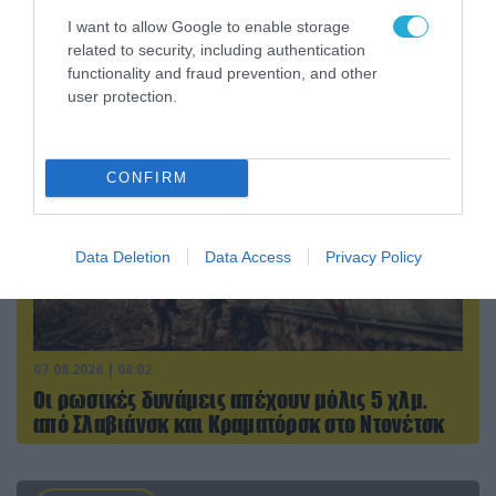
Κ.Τσίγκας για νέα Canadair DHC-515: «Θα
πετούν τη νύχτα αλλά δεν θα πραγματοποιούν
I want to allow Google to enable storage
ρίψεις νερού»
related to security, including authentication
functionality and fraud prevention, and other
user protection.
CONFIRM
Data Deletion
Data Access
Privacy Policy
07.08.2026 | 08:02
Οι ρωσικές δυνάμεις απέχουν μόλις 5 χλμ.
από Σλαβιάνσκ και Κραματόρσκ στο Ντονέτσκ