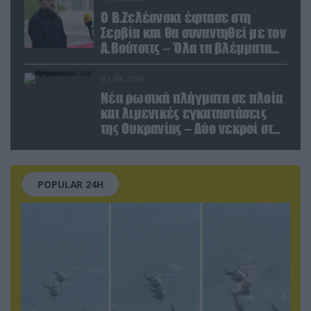
Ο Β.Ζελέσνσκι έφτασε στη
Σερβία και θα συναντηθεί με τον
Α.Βούτσιτς – Όλα τα βλέμματα
στις σχέσεις με τη Ρωσία
07.08.2026
Νέα ρωσικά πλήγματα σε πλοία
και λιμενικές εγκαταστάσεις
της Ουκρανίας – Δύο νεκροί στην
Κριμαία
POPULAR 24H