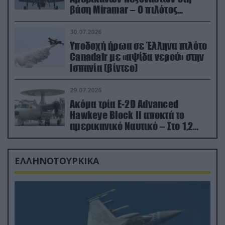
βάση Miramar – Ο πιλότος
εκτινάχθηκε εγκαίρως
30.07.2026
Υποδοχή ήρωα σε Έλληνα πιλότο
Canadair με «αψίδα νερού» στην
Ισπανία (βίντεο)
29.07.2026
Ακόμα τρία E-2D Advanced
Hawkeye Block II αποκτά το
αμερικανικό Ναυτικό – Στο 1,2
δισ.δολάρια το κόστος
ΕΛΛΗΝΟΤΟΥΡΚΙΚΑ