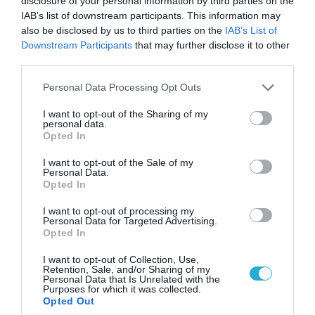
disclosure of your personal information by third parties on the
IAB’s list of downstream participants. This information may
also be disclosed by us to third parties on the
IAB’s List of
Downstream Participants
that may further disclose it to other
third parties.
Please note that this website/app uses one or more Google
Personal Data Processing Opt Outs
services and may gather and store information including but
07.08.2026 | 08:02
not limited to your visit or usage behaviour. You may click to
I want to opt-out of the Sharing of my
personal data.
Κλιμακώνουν οι Χούθι: Eξαπέλυσαν επιθέσεις
grant or deny consent to Google and its third-party tags to
Opted In
κατά στρατιωτικών δυνάμεων στην Υεμένη –
use your data for below specified purposes in below Google
Πλήγματα & στη Σαουδική Αραβία!
consent section.
I want to opt-out of the Sale of my
Personal Data.
Opted In
I want to opt-out of processing my
Personal Data for Targeted Advertising.
Opted In
I want to opt-out of Collection, Use,
Retention, Sale, and/or Sharing of my
Personal Data that Is Unrelated with the
Purposes for which it was collected.
Opted Out