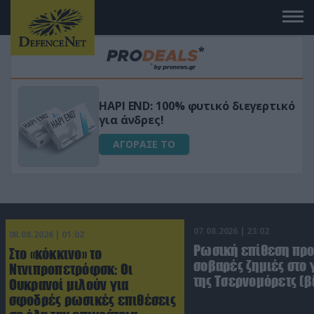
Μεταμόρφωσε τον κήπο σου με το
ικό
Ultra Box Μίνι Αλυσοπρίονο με
μπαταρία λιθίου
ΑΓΟΡΑΣΕ ΤΟ
07.08.2026 | 23:02
08.08.2026 | 01:02
Ρωσική επίθεση πρ
Στο «κόκκινο» το
σοβαρές ζημιές στο
Ντνιπροπετρόφσκ: Οι
της Τσερνομόρετς (β
Ουκρανοί μιλούν για
σφοδρές ρωσικές επιθέσεις