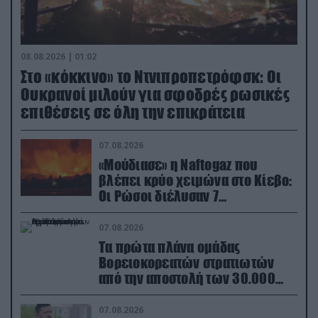
08.08.2026 | 01:02
Στο «κόκκινο» το Ντνιπροπετρόφσκ: Οι
Ουκρανοί μιλούν για σφοδρές ρωσικές
επιθέσεις σε όλη την επικράτεια
07.08.2026
«Μούδιασε» η Naftogaz που
βλέπει κρύο χειμώνα στο Κίεβο:
Οι Ρώσοι διέλυσαν 7
εγκαταστάσεις του ουκρανικού
κολοσσού!
07.08.2026
Τα πρώτα πλάνα ομάδας
Βορειοκορεατών στρατιωτών
από την αποστολή των 30.000
που έφτασαν στη Ρωσία (βίντεο)
07.08.2026