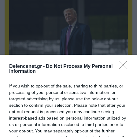
Defencenet.gr -
Do Not Process My Personal
Information
06.08.2026 | 21:02
Τελεσίγραφο του Ιράν στις χώρες του Κόλπου:
If you wish to opt-out of the sale, sharing to third parties, or
«Σταματήστε τον Τραμπ αλλιώς θα σας
processing of your personal or sensitive information for
χτυπήσουμε σκληρά»
targeted advertising by us, please use the below opt-out
section to confirm your selection. Please note that after your
opt-out request is processed you may continue seeing
interest-based ads based on personal information utilized by
us or personal information disclosed to third parties prior to
your opt-out. You may separately opt-out of the further