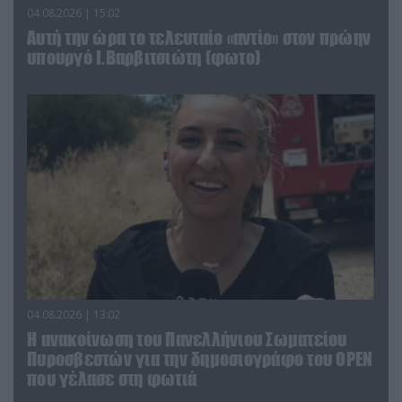
04.08.2026 | 15:02
Αυτή την ώρα το τελευταίο «αντίο» στον πρώην
υπουργό Ι.Βαρβιτσιώτη (φωτο)
04.08.2026 | 13:02
Η ανακοίνωση του Πανελλήνιου Σωματείου
Πυροσβεστών για την δημοσιογράφο του OPEN
που γέλασε στη φωτιά