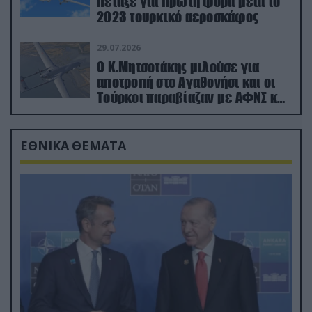
πέταξε για πρώτη φορά μετά το
2023 τουρκικό αεροσκάφος
29.07.2026
Ο Κ.Μητσοτάκης μιλούσε για
αποτροπή στο Αγαθονήσι και οι
Τούρκοι παραβίαζαν με ΑΦΝΣ και
drone
ΕΘΝΙΚΑ ΘΕΜΑΤΑ