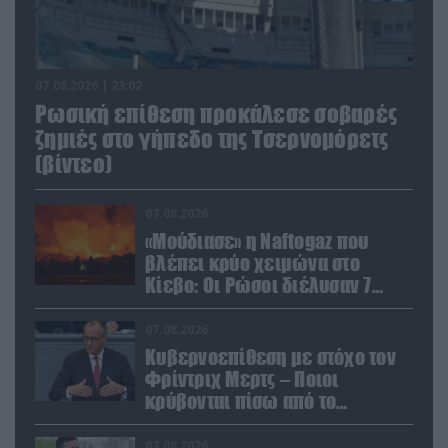
07.08.2026 | 23:02
Ρωσική επίθεση προκάλεσε σοβαρές
ζημιές στο γήπεδο της Τσερνομόρετς
(βίντεο)
07.08.2026
«Μούδιασε» η Naftogaz που
βλέπει κρύο χειμώνα στο
Κίεβο: Οι Ρώσοι διέλυσαν 7
εγκαταστάσεις του ουκρανικού
κολοσσού!
07.08.2026
Κυβερνοεπίθεση με στόχο τον
Φρίντριχ Μερτς – Ποιοι
κρύβονται πίσω από το
παραποιημένο βίντεο
07.08.2026