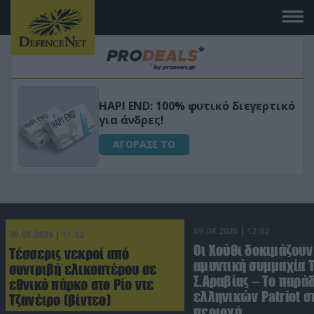
Μεταμόρφωσε τον κήπο σου με το
ικό
Ultra Box Μίνι Αλυσοπρίονο με
μπαταρία λιθίου
ΑΓΟΡΑΣΕ ΤΟ
09.08.2026 | 12:02
09.08.2026 | 11:02
Οι Χούθι δοκιμάζουν
Τέσσερις νεκροί από
αμυντική συμμαχία 
συντριβή ελικοπτέρου σε
Σ.Αραβίας – Το παρά
εθνικό πάρκο στο Ρίο ντε
ελληνικών Patriot σ
Τζανέιρο (βίντεο)
περιοχή