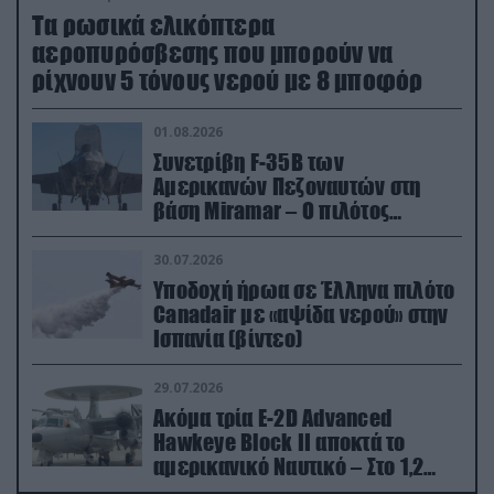
Τα ρωσικά ελικόπτερα
αεροπυρόσβεσης που μπορούν να
ρίχνουν 5 τόνους νερού με 8 μποφόρ
01.08.2026
Συνετρίβη F-35B των
Αμερικανών Πεζοναυτών στη
βάση Miramar – Ο πιλότος
εκτινάχθηκε εγκαίρως
30.07.2026
Υποδοχή ήρωα σε Έλληνα πιλότο
Canadair με «αψίδα νερού» στην
Ισπανία (βίντεο)
29.07.2026
Ακόμα τρία E-2D Advanced
Hawkeye Block II αποκτά το
αμερικανικό Ναυτικό – Στο 1,2
δισ.δολάρια το κόστος