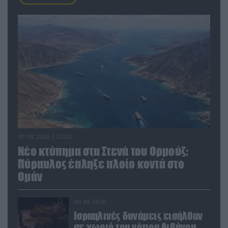
09.08.2026 | 02:02
Νέο κτύπημα στα Στενά του Ορμούζ:
Πύραυλος έπληξε πλοίο κοντά στο
Ομάν
09.08.2026
Ισραηλινές δυνάμεις εισήλθαν
σε χωριό του νότιου Λιβάνου