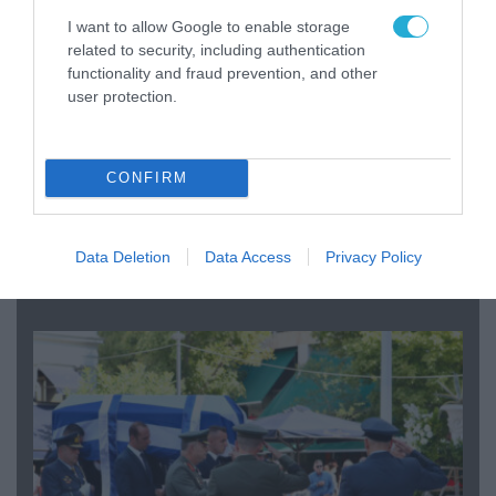
I want to allow Google to enable storage
related to security, including authentication
functionality and fraud prevention, and other
user protection.
CONFIRM
06.08.2026 | 09:03
«Οι εντελώς αθώοι»: Η ανάρτηση του Αρκά για
Data Deletion
Data Access
Privacy Policy
τα ζώα που χάθηκαν στις πυρκαγιές της
Αττικής (φωτο)