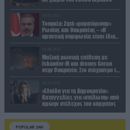
09.08.2026
Τουρκία: Ζητά «μορατόριουμ»
Ρωσίας και Ουκρανίας – «Η
αμυντική συμφωνία είναι ίδια
με το άρθρο 5 του ΝΑΤΟ» (upd)
09.08.2026
Μαζική ρωσική επίθεση με
Iskander-M και drones Geran
στην Ουκρανία: Στο στόχαστρο το
εργοστάσιο των Flamingo
08.08.2026
«Ελπίδα για τη Δημοκρατία»:
Καταγγελίες για «σπίλωση» από
πρώην στέλεχος του κόμματος
POPULAR 24H