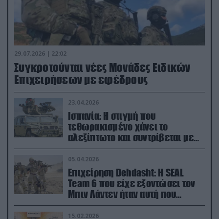
29.07.2026 | 22:02
Συγκροτούνται νέες Μονάδες Ειδικών
Επιχειρήσεων με εφέδρους
23.04.2026
Ισπανία: Η στιγμή που
τεθωρακισμένο χάνει το
αλεξίπτωτο και συντρίβεται με
ορμή στο έδαφος (βίντεο)
05.04.2026
Επιχείρηση Dehdasht: Η SEAL
Team 6 που είχε εξοντώσει τον
Μπιν Λάντεν ήταν αυτή που
διέσωσε τον πιλότο του F-15
15.02.2026