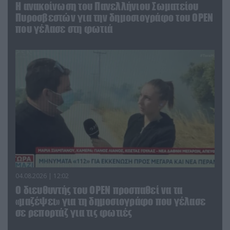
Η ανακοίνωση του Πανελλήνιου Σωματείου
Πυροσβεστών για την δημοσιογράφο του OPEN
που γέλασε στη φωτιά
04.08.2026 | 12:02
O διευθυντής του OPEN προσπαθεί να τα
«μαζέψει» για τη δημοσιογράφο που γέλασε
σε ρεπορτάζ για τις φωτιές