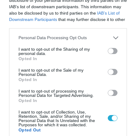
disclosure of your personal information by third parties on the
IAB’s list of downstream participants. This information may
08.08.2026 | 09:02
also be disclosed by us to third parties on the
IAB’s List of
«Η απόλυτη τραγωδία»: Η «αιχμηρή» ανάρτηση
Downstream Participants
that may further disclose it to other
του Αρκά για τα τατουάζ (φωτο)
third parties.
Please note that this website/app uses one or more Google
Personal Data Processing Opt Outs
services and may gather and store information including but
not limited to your visit or usage behaviour. You may click to
I want to opt-out of the Sharing of my
personal data.
grant or deny consent to Google and its third-party tags to
Opted In
use your data for below specified purposes in below Google
consent section.
I want to opt-out of the Sale of my
Personal Data.
Opted In
I want to opt-out of processing my
Personal Data for Targeted Advertising.
Opted In
07.08.2026 | 20:02
I want to opt-out of Collection, Use,
Retention, Sale, and/or Sharing of my
Ο Γιάννης Αλαφούζος «τέλειωσε» τον
Personal Data that Is Unrelated with the
Purposes for which it was collected.
Κωνσταντίνο Ζούλα από τον ΣΚΑΪ – Ο λόγος της
Opted Out
απομάκρυνσής του