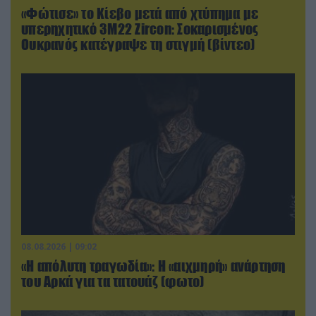
«Φώτισε» το Κίεβο μετά από χτύπημα με
υπερηχητικό 3M22 Zircon: Σοκαρισμένος
Ουκρανός κατέγραψε τη στιγμή (βίντεο)
08.08.2026 | 09:02
«Η απόλυτη τραγωδία»: Η «αιχμηρή» ανάρτηση
του Αρκά για τα τατουάζ (φωτο)