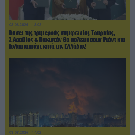
08.08.2026 | 18:02
Βάσει της τριμερούς συμφωνίας Τουρκίας,
Σ.Αραβίας & Πακιστάν θα πολεμήσουν Ριάντ και
Ισλαμαμπάντ κατά της Ελλάδας!
08.08.2026 | 14:02