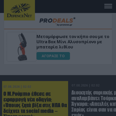
Μεταμόρφωσε τον κήπο σου με το
ικό
Ultra Box Μίνι Αλυσοπρίονο με
μπαταρία λιθίου
ΑΓΟΡΑΣΕ ΤΟ
07.08.2026 | 02:02
07.08.2026 | 02:02
Διοικητής συριακής 
Ο Μ.Ρούμπιο έθεσε σε
αναλαμβάνει Τούρκο
εφαρμογή νέα οδηγία:
Άγκυρα: «Απειλές κα
«Όποιος ζητά βίζα στις ΗΠΑ θα
Συρίας είναι σαν να 
δείχνει τα social media –
εμάς»