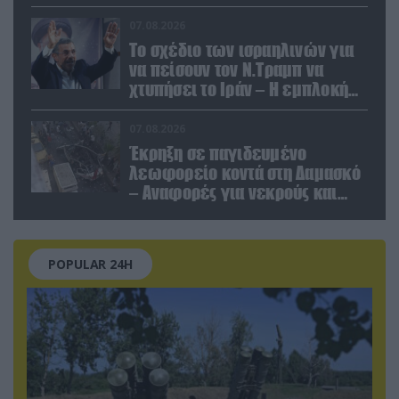
να καταστρέψει «μία
Θεσσαλονίκη»
07.08.2026
Το σχέδιο των ισραηλινών για
να πείσουν τον Ν.Τραμπ να
χτυπήσει το Ιράν – Η εμπλοκή
του Μ.Αχμαντινετζάντ
07.08.2026
Έκρηξη σε παγιδευμένο
λεωφορείο κοντά στη Δαμασκό
– Αναφορές για νεκρούς και
τραυματίες (βίντεο)
POPULAR 24H