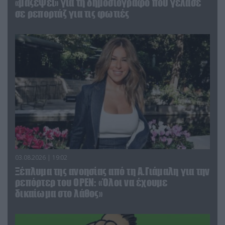
«μαζέψει» για τη δημοσιογράφο που γέλασε
σε ρεπορτάζ για τις φωτιές
03.08.2026 | 19:02
Ξέπλυμα της ανοησίας από τη Α.Γιάμαλη για την
ρεπόρτερ του ΟΡΕΝ: «Όλοι να έχουμε
δικαίωμα στο λάθος»