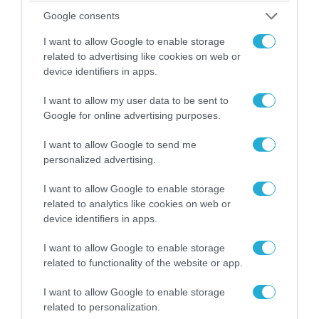
06.08.2026 | 21:02
Google consents
Τελεσίγραφο του Ιράν στις χώρες του Κόλπου:
«Σταματήστε τον Τραμπ αλλιώς θα σας
I want to allow Google to enable storage
χτυπήσουμε σκληρά»
related to advertising like cookies on web or
device identifiers in apps.
I want to allow my user data to be sent to
Google for online advertising purposes.
I want to allow Google to send me
personalized advertising.
I want to allow Google to enable storage
related to analytics like cookies on web or
device identifiers in apps.
I want to allow Google to enable storage
06.08.2026 | 14:02
related to functionality of the website or app.
«Επιχείρηση ελεύθερα πεζοδρόμια» στην
Αθήνα: Απομακρύνθηκαν παράνομα
I want to allow Google to enable storage
related to personalization.
αντικείμενα από κοινόχρηστους χώρους