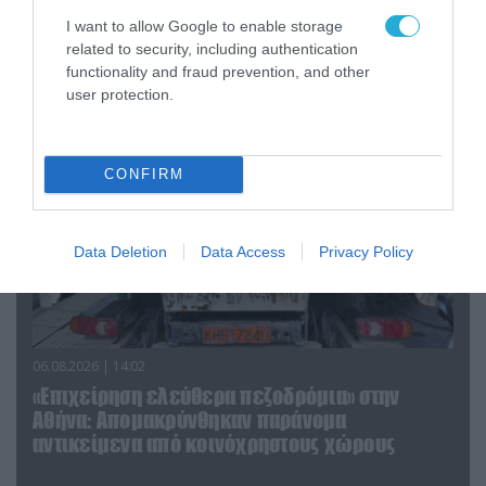
I want to allow Google to enable storage
related to security, including authentication
ΠΟΛΙΤΙΚΗ
functionality and fraud prevention, and other
user protection.
CONFIRM
Data Deletion
Data Access
Privacy Policy
06.08.2026 | 14:02
«Επιχείρηση ελεύθερα πεζοδρόμια» στην
Αθήνα: Απομακρύνθηκαν παράνομα
αντικείμενα από κοινόχρηστους χώρους