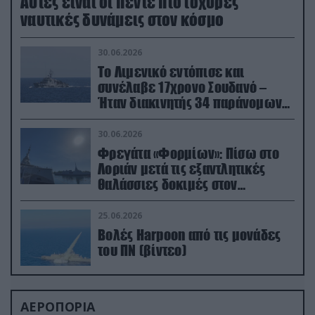
Aυτές είναι οι πέντε πιο ισχυρές
ναυτικές δυνάμεις στον κόσμο
30.06.2026
Το Λιμενικό εντόπισε και
συνέλαβε 17χρονο Σουδανό –
Ήταν διακινητής 34 παράνομων
μεταναστών
30.06.2026
Φρεγάτα «Φορμίων»: Πίσω στο
Λοριάν μετά τις εξαντλητικές
θαλάσσιες δοκιμές στον
απαιτητικό Βισκαϊκό
25.06.2026
Βολές Harpoon από τις μονάδες
του ΠΝ (βίντεο)
ΑΕΡΟΠΟΡΙΑ