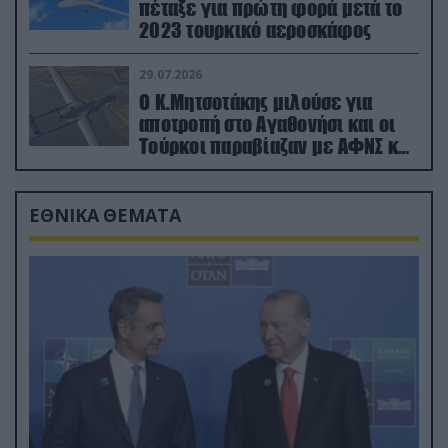
πέταξε για πρώτη φορά μετά το
2023 τουρκικό αεροσκάφος
29.07.2026
Ο Κ.Μητσοτάκης μιλούσε για
αποτροπή στο Αγαθονήσι και οι
Τούρκοι παραβίαζαν με ΑΦΝΣ και
drone
ΕΘΝΙΚΑ ΘΕΜΑΤΑ