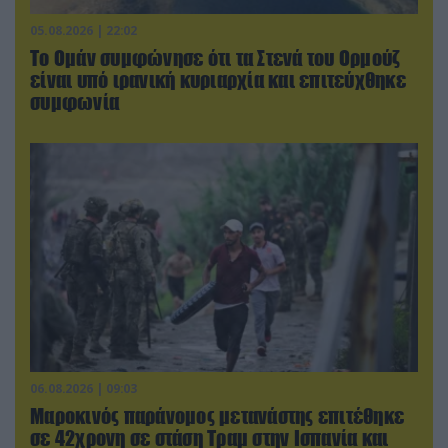
05.08.2026 | 22:02
Το Ομάν συμφώνησε ότι τα Στενά του Ορμούζ
είναι υπό ιρανική κυριαρχία και επιτεύχθηκε
συμφωνία
06.08.2026 | 09:03
Μαροκινός παράνομος μετανάστης επιτέθηκε
σε 42χρονη σε στάση Τραμ στην Ισπανία και