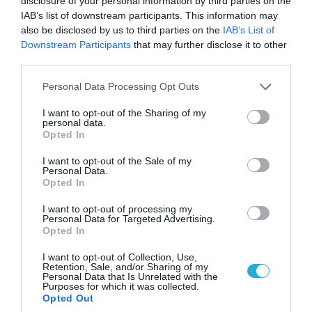
disclosure of your personal information by third parties on the
IAB’s list of downstream participants. This information may
also be disclosed by us to third parties on the
IAB’s List of
Downstream Participants
that may further disclose it to other
third parties.
06.08.2026 | 17:02
Please note that this website/app uses one or more Google
Personal Data Processing Opt Outs
services and may gather and store information including but
Ουκρανία: Αποκαλύφθηκε ο αριθμός των
not limited to your visit or usage behaviour. You may click to
I want to opt-out of the Sharing of my
ξένων εθελοντών που πολεμούν για το Κίεβο
personal data.
grant or deny consent to Google and its third-party tags to
Opted In
use your data for below specified purposes in below Google
consent section.
I want to opt-out of the Sale of my
Personal Data.
Opted In
I want to opt-out of processing my
Personal Data for Targeted Advertising.
Opted In
I want to opt-out of Collection, Use,
Retention, Sale, and/or Sharing of my
Personal Data that Is Unrelated with the
Purposes for which it was collected.
Opted Out