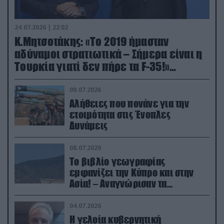
24.07.2026 | 22:02
Κ.Μητσοτάκης: «Το 2019 ήμασταν
αδύναμοι στρατιωτικά – Σήμερα είναι η
Τουρκία γιατί δεν πήρε τα F-35!»
(βίντεο)
09.07.2026
Αλήθειες που πονάνε για την
ετοιμότητα στις Ένοπλες
Δυνάμεις
08.07.2026
Το βιβλίο γεωγραφίας
εμφανίζει την Κύπρο και στην
Ασία! – Αναγνώρισαν τα
κατεχόμενα; (φωτο)
04.07.2026
Η γελοία κυβερνητική