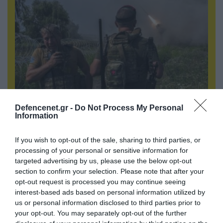
05.08.2026 | 22:02
Defencenet.gr -
Do Not Process My Personal
Information
Αδειάζουν το Κραματόρσκ οι Ουκρανοί:
Έκτακτη εκκένωση στην πόλη μετά την
αιφνιδιαστική προώθηση των Ρώσων (βίντεο)
If you wish to opt-out of the sale, sharing to third parties, or
processing of your personal or sensitive information for
targeted advertising by us, please use the below opt-out
section to confirm your selection. Please note that after your
opt-out request is processed you may continue seeing
interest-based ads based on personal information utilized by
us or personal information disclosed to third parties prior to
your opt-out. You may separately opt-out of the further