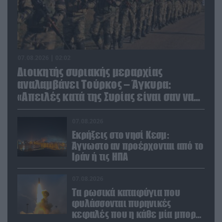
07.08.2026 | 02:02
Διοικητής συριακής μεραρχίας
αναλαμβάνει Τούρκος – Άγκυρα:
«Απειλές κατά της Συρίας είναι σαν να
απειλούν εμάς»
07.08.2026
Εκρήξεις στο νησί Κεσμ:
Άγνωστο αν προέρχονται από το
Ιράν ή τις ΗΠΑ
07.08.2026
Τα ρωσικά καταφύγια που
φυλάσσονται πυρηνικές
κεφαλές που η κάθε μία μπορεί