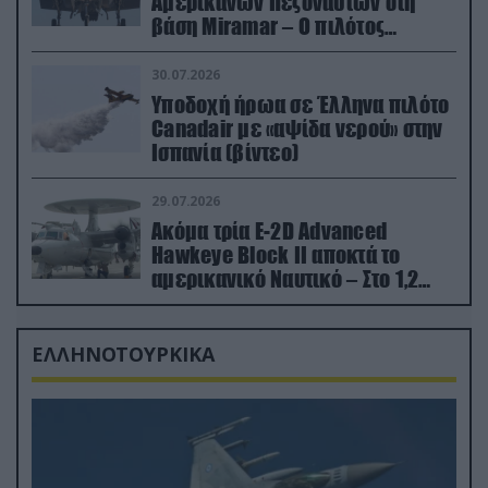
Αμερικανών Πεζοναυτών στη
βάση Miramar – Ο πιλότος
εκτινάχθηκε εγκαίρως
30.07.2026
Υποδοχή ήρωα σε Έλληνα πιλότο
Canadair με «αψίδα νερού» στην
Ισπανία (βίντεο)
29.07.2026
Ακόμα τρία E-2D Advanced
Hawkeye Block II αποκτά το
αμερικανικό Ναυτικό – Στο 1,2
δισ.δολάρια το κόστος
ΕΛΛΗΝΟΤΟΥΡΚΙΚΑ