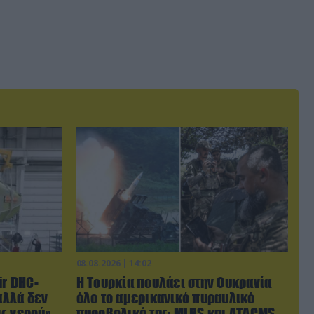
08.08.2026 | 14:02
ir DHC-
Η Τουρκία πουλάει στην Ουκρανία
αλλά δεν
όλο το αμερικανικό πυραυλικό
ς νερού»
πυροβολικό της: MLRS και ΑΤΑCMS