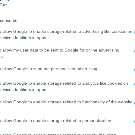
ο εσωτερικό και αυτοκρατορικός στο
Out
consents
ον έκοψε απότομα και μάλιστα αυτό συνέβη
ια συζήτησης για την δημοκρατία.
o allow Google to enable storage related to advertising like cookies on
evice identifiers in apps.
 συντονιστής σου και είπες αρκετά», του είπε
o allow my user data to be sent to Google for online advertising
 με απόλυτο τρόπο.
s.
υ Jeffrey Sachs έγινε κατά την διάρκεια του
to allow Google to send me personalized advertising.
y Forum το 2022 με θέμα «Μια δεκαετία
o allow Google to enable storage related to analytics like cookies on
να και Ρωσία». Η εκδήλωση καταγράφηκε στις
evice identifiers in apps.
2022 στο Ζάππειο Μέγαρο στην Αθήνα, Ελλάδα.
o allow Google to enable storage related to functionality of the website
Ο ΑΡΘΡΟ
o allow Google to enable storage related to personalization.
o allow Google to enable storage related to security, including