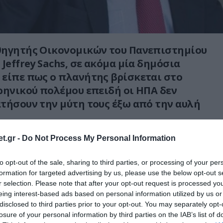
θηγητής Οικονομικών του Πανεπιστημίου
Jeffrey Sachs, σε ακόμα μία δημόσια
είπε πως ο πλανήτης βρίσκεται στο
ρηνικού πολέμου επειδή οι ΗΠΑ δεν
τήσουν την μύτη τους έξω από την αυλή
t.gr -
Do Not Process My Personal Information
τά στο χείλος του πυρηνικού πολέμου, επειδή
ιτείες απλά δεν μπορούν να κρατήσουν την
to opt-out of the sale, sharing to third parties, or processing of your per
τους έξω από την αυλή κανενός, και
formation for targeted advertising by us, please use the below opt-out s
έζουμε για τη διεύρυνση του ΝΑΤΟ.
r selection. Please note that after your opt-out request is processed y
eing interest-based ads based on personal information utilized by us or
 από 32 χρόνια ως σύμβουλος του Γκορμπατσόφ
disclosed to third parties prior to your opt-out. You may separately opt-
losure of your personal information by third parties on the IAB’s list of
ουλος του Γέλτσιν και σύμβουλος του Κούτσμα