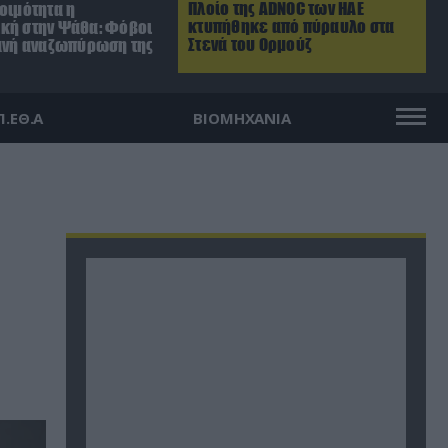
Πλοίο της ADNOC των ΗΑΕ
οιμότητα η
κτυπήθηκε από πύραυλο στα
κή στην Ψάθα: Φόβοι
Στενά του Ορμούζ
θανή αναζωπύρωση της
Π.ΕΘ.Α
ΒΙΟΜΗΧΑΝΙΑ