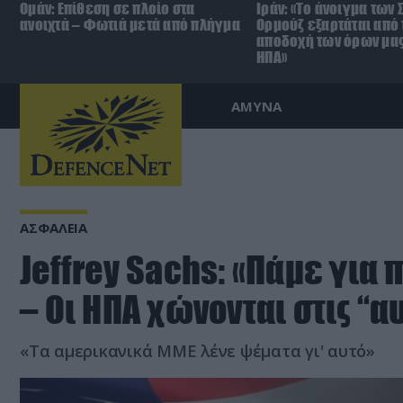
Ομάν: Επίθεση σε πλοίο στα
Ιράν: «Το άνοιγμα των 
ανοιχτά – Φωτιά μετά από πλήγμα
Ορμούζ εξαρτάται από 
αποδοχή των όρων μας
ΗΠΑ»
ΑΜΥΝΑ
ΑΣΦΑΛΕΙΑ
Jeffrey Sachs: «Πάμε για
– Οι ΗΠΑ χώνονται στις “
«Τα αμερικανικά ΜΜΕ λένε ψέματα γι' αυτό»