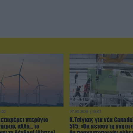
6:02
07.08.2026 | 16:02
εταφέρει πτερύγιο
Κ.Τσίγκας για νέα Canada
ήτριας αλλά… το
515: «Θα πετούν τη νύχτα 
υν τα δένδρα! (βίντεο)
θα πραγματοποιούν ρίψει