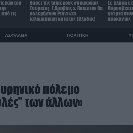
Στενών του
Βάσει της τριμερούς συμφωνίας
Σε πλήρη ετ
την
Τουρκίας, Σ.Αραβίας & Πακιστάν θα
Πυροσβεστι
 από τις
πολεμήσουν Ριάντ και
για μια πι
Ισλαμαμπάντ κατά της Ελλάδας!
πυρκαγιάς
ΑΣΦΑΛΕΙΑ
ΠΟΛΙΤΙΚΗ
Υ
 πυρηνικό πόλεμο
αυλές” των άλλων»