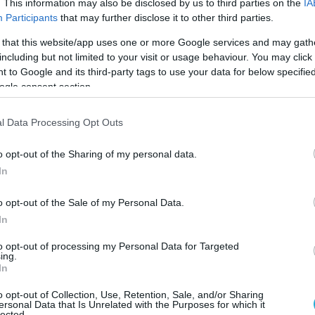
. This information may also be disclosed by us to third parties on the
IA
 της Ανεξάρτητης Ουκρανίας και ήμουν
Participants
that may further disclose it to other third parties.
ατσίνιο αμέσως μετά το γεγονός του 2014,
 that this website/app uses one or more Google services and may gath
λουθώ το θέμα από κοντά για 32 χρόνια και
including but not limited to your visit or usage behaviour. You may click 
Α είναι η χώρα που προκαλεί και αυτό δεν
 to Google and its third-party tags to use your data for below specifi
 ενημέρωσης των ΗΠΑ».
ogle consent section.
 είναι ο ίδιος ο οποίος είχε κατηγορήσει
l Data Processing Opt Outs
Α
για εμπλοκή τους στην ανατίναξη των
o opt-out of the Sharing of my personal data.
Nord Stream 1 & 2 κάτι το οποίο στην ουσία
In
Μόσχα κατηγόρησε ευθέως την Βρετανία για
ία χώρα εκπρόσωπο των ΗΠΑ στην Ευρώπη.
o opt-out of the Sale of my Personal Data.
In
ην Αθήνα πριν από ένα μήνα είχε δηλώσει ότι
α στον κόσμο από το 1950 είναι οι Ηνωμένες
to opt-out of processing my Personal Data for Targeted
ing.
μέσως τον διέκοψαν!
In
o opt-out of Collection, Use, Retention, Sale, and/or Sharing
ρακτηριστικά «Μπορείς να είσαι
ersonal Data that Is Unrelated with the Purposes for which it
lected.